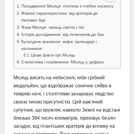
Походження Місяця: гіпотези з глибин космосу
Фізичні характеристики: від кратерів до
пилових бур
Фази Місяця: танець світла і тіні
Історія дослідження: від телескопів до баз
Культурне значення: міфи, календарі і
натхнення
Цікаві факти про Місяць
Статистика і порівняння: Місяць у цифрах
Місяць висить на небосхилі, ніби срібний
медальйон, що відображає сонячне сяйво в
темряві ночі, і століттями зачаровує людство
своєю тихою присутністю. Цей кам’яний
супутник, що кружляє навколо Землі на відстані
близько 384 тисяч кілометрів, приховує безліч
загадок, від гігантських кратерів до впливу на