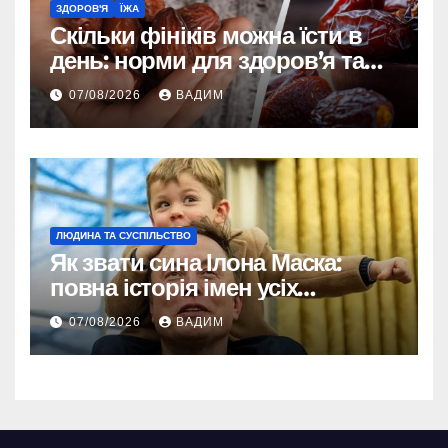
ЗДОРОВ'Я
ЇЖА
Скільки фініків можна їсти в
день: норми для здоров’я та
енергії
07/08/2026
ВАДИМ
ЛЮДИНА ТА СУСПІЛЬСТВО
Як звати сина Ілона Маска:
повна історія імен усіх
хлопчиків мільярдера
07/08/2026
ВАДИМ