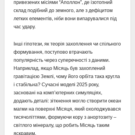
привезених місіями “Аполлон”, де ізотопний
склад подібний до земного, але з дефіцитом
летких елементів, ніби вони випарувалися під
час удару.
Інші гіпотези, як теорія захоплення чи спільного
формування, поступово втрачають
популярність через суперечності з даними.
Наприклад, якщо Місяць був захоплений
гравітацією Землі, чому його орбіта така кругла
і стабільна? Сучасні моделі 2025 року,
засновані на комп’ютерних симуляціях,
додають деталі: зіткнення могло створити океан
магми на поверхні Місяця, який охолоджувався
тисячоліттями, формуючи кору з анортозиту –
світлого мінералу, що робить Місяць таким
яскравим.