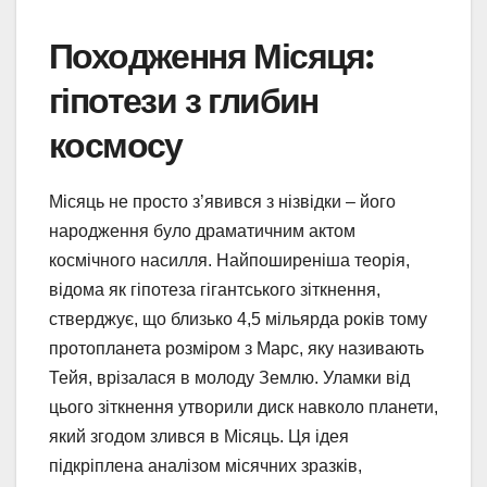
Походження Місяця:
гіпотези з глибин
космосу
Місяць не просто з’явився з нізвідки – його
народження було драматичним актом
космічного насилля. Найпоширеніша теорія,
відома як гіпотеза гігантського зіткнення,
стверджує, що близько 4,5 мільярда років тому
протопланета розміром з Марс, яку називають
Тейя, врізалася в молоду Землю. Уламки від
цього зіткнення утворили диск навколо планети,
який згодом злився в Місяць. Ця ідея
підкріплена аналізом місячних зразків,