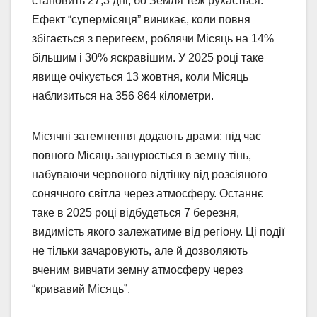
становить 27,3 дні, бо Земля теж рухається.
Ефект “супермісяця” виникає, коли повня
збігається з перигеєм, роблячи Місяць на 14%
більшим і 30% яскравішим. У 2025 році таке
явище очікується 13 жовтня, коли Місяць
наблизиться на 356 864 кілометри.
Місячні затемнення додають драми: під час
повного Місяць занурюється в земну тінь,
набуваючи червоного відтінку від розсіяного
сонячного світла через атмосферу. Останнє
таке в 2025 році відбудеться 7 березня,
видимість якого залежатиме від регіону. Ці події
не тільки зачаровують, але й дозволяють
вченим вивчати земну атмосферу через
“кривавий Місяць”.