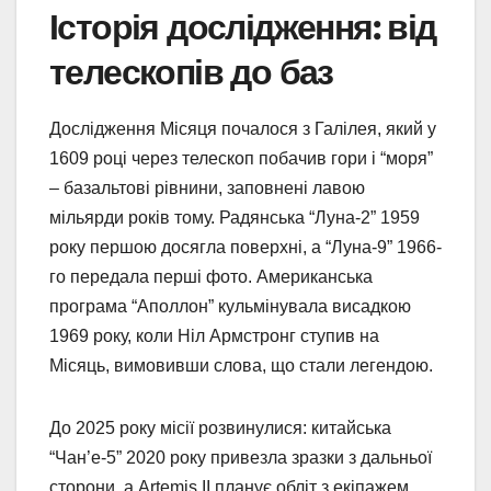
Історія дослідження: від
телескопів до баз
Дослідження Місяця почалося з Галілея, який у
1609 році через телескоп побачив гори і “моря”
– базальтові рівнини, заповнені лавою
мільярди років тому. Радянська “Луна-2” 1959
року першою досягла поверхні, а “Луна-9” 1966-
го передала перші фото. Американська
програма “Аполлон” кульмінувала висадкою
1969 року, коли Ніл Армстронг ступив на
Місяць, вимовивши слова, що стали легендою.
До 2025 року місії розвинулися: китайська
“Чан’е-5” 2020 року привезла зразки з дальньої
сторони, а Artemis II планує обліт з екіпажем.