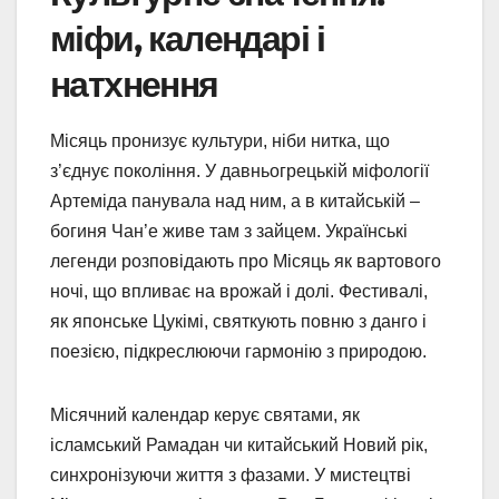
міфи, календарі і
натхнення
Місяць пронизує культури, ніби нитка, що
з’єднує покоління. У давньогрецькій міфології
Артеміда панувала над ним, а в китайській –
богиня Чан’е живе там з зайцем. Українські
легенди розповідають про Місяць як вартового
ночі, що впливає на врожай і долі. Фестивалі,
як японське Цукімі, святкують повню з данго і
поезією, підкреслюючи гармонію з природою.
Місячний календар керує святами, як
ісламський Рамадан чи китайський Новий рік,
синхронізуючи життя з фазами. У мистецтві