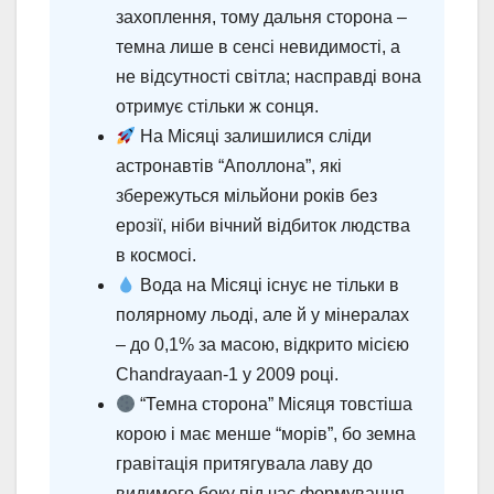
захоплення, тому дальня сторона –
темна лише в сенсі невидимості, а
не відсутності світла; насправді вона
отримує стільки ж сонця.
На Місяці залишилися сліди
астронавтів “Аполлона”, які
збережуться мільйони років без
ерозії, ніби вічний відбиток людства
в космосі.
Вода на Місяці існує не тільки в
полярному льоді, але й у мінералах
– до 0,1% за масою, відкрито місією
Chandrayaan-1 у 2009 році.
“Темна сторона” Місяця товстіша
корою і має менше “морів”, бо земна
гравітація притягувала лаву до
видимого боку під час формування.