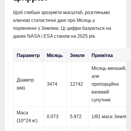
Щоб глибше зрозуміти масштаб, розгляньмо
ключові статистичні дані про Місяць у
порівнянні з Землею. Ці цифри базуються на
даних NASA і ESA станом на 2025 рік.
Параметр
Місяць
Земля
Примітка
Місяць менший,
але
Діаметр
3474
12742
пропорційно
(км)
великий
супутник
Маса
0.073
5.972
1/81 маси Землі
(10^24 кг)