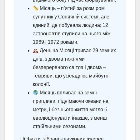
Місяць – п’ятий за розміром
супутник у Сонячній системі, але
єдиний, де побувала людина; 12
астронавтів ступили на нього між
1969 і 1972 роками.
День на Місяці триває 29 земних
днів, з двома тижнями
безперервного світла і двома –
темряви, що ускладнює майбутні
колонії.
Місяць впливає на земні
припливи, піднімаючи океани на
метри, і без нього життя могло б
еволюціонувати інакше, з менш
стабільними сезонами.
Ці факти, зібрані з наукових джерел,