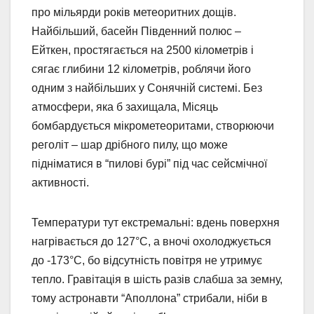
про мільярди років метеоритних дощів.
Найбільший, басейн Південний полюс –
Ейткен, простягається на 2500 кілометрів і
сягає глибини 12 кілометрів, роблячи його
одним з найбільших у Сонячній системі. Без
атмосфери, яка б захищала, Місяць
бомбардується мікрометеоритами, створюючи
реголіт – шар дрібного пилу, що може
підніматися в “пилові бурі” під час сейсмічної
активності.
Температури тут екстремальні: вдень поверхня
нагрівається до 127°C, а вночі охолоджується
до -173°C, бо відсутність повітря не утримує
тепло. Гравітація в шість разів слабша за земну,
тому астронавти “Аполлона” стрибали, ніби в