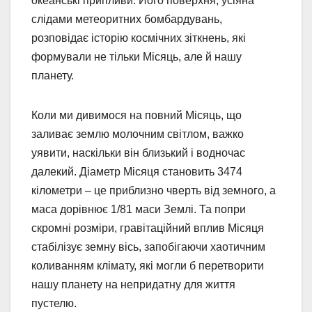
океанські припливи. Його поверхня, усіяна
слідами метеоритних бомбардувань,
розповідає історію космічних зіткнень, які
формували не тільки Місяць, але й нашу
планету.
Коли ми дивимося на повний Місяць, що
заливає землю молочним світлом, важко
уявити, наскільки він близький і водночас
далекий. Діаметр Місяця становить 3474
кілометри – це приблизно чверть від земного, а
маса дорівнює 1/81 маси Землі. Та попри
скромні розміри, гравітаційний вплив Місяця
стабілізує земну вісь, запобігаючи хаотичним
коливанням клімату, які могли б перетворити
нашу планету на непридатну для життя
пустелю.