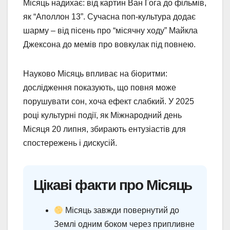
Місяць надихає: від картин Ван Гога до фільмів,
як “Аполлон 13”. Сучасна поп-культура додає
шарму – від пісень про “місячну ходу” Майкла
Джексона до мемів про вовкулак під повнею.
Науково Місяць впливає на біоритми:
дослідження показують, що повня може
порушувати сон, хоча ефект слабкий. У 2025
році культурні події, як Міжнародний день
Місяця 20 липня, збирають ентузіастів для
спостережень і дискусій.
Цікаві факти про Місяць
Місяць завжди повернутий до
Землі одним боком через припливне