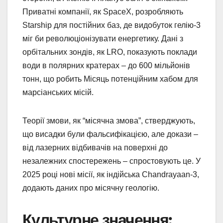
Приватні компанії, як SpaceX, розробляють
Starship для постійних баз, де видобуток гелію-3
міг би революціонізувати енергетику. Дані з
орбітальних зондів, як LRO, показують поклади
води в полярних кратерах – до 600 мільйонів
тонн, що робить Місяць потенційним хабом для
марсіанських місій.
Теорії змови, як “місячна змова”, стверджують,
що висадки були фальсифікацією, але докази –
від лазерних відбивачів на поверхні до
незалежних спостережень – спростовують це. У
2025 році нові місії, як індійська Chandrayaan-3,
додають даних про місячну геологію.
Культурне значення: