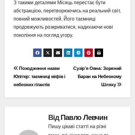
З такими деталями Місяць перестає бути
абстракцією, перетворюючись на реальний світ,
повний можливостей. Його таємниці
продовжують розкриватися, надихаючи нові
покоління на погляд угору.
Навігація
Походження назви
Сузір’я Овна: Зоряний
Юпітер: таємниці міфів і
Баран на Небесному
записів
небесних гігантів
Шляху
Від
Павло Левчин
Пишу цікаві статті на різні