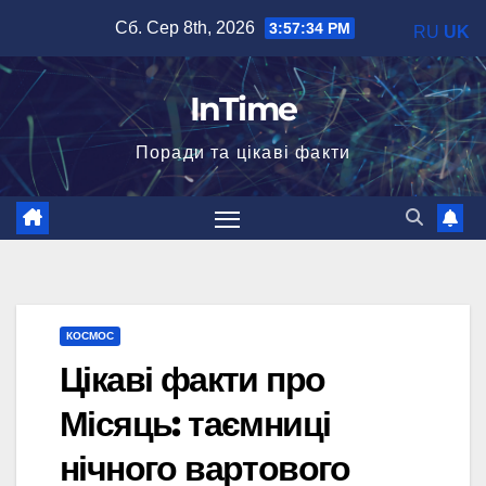
Перейти
Сб. Сер 8th, 2026
3:57:35 PM
RU
UK
до
вмісту
InTime
Поради та цікаві факти
КОСМОС
Цікаві факти про
Місяць: таємниці
нічного вартового