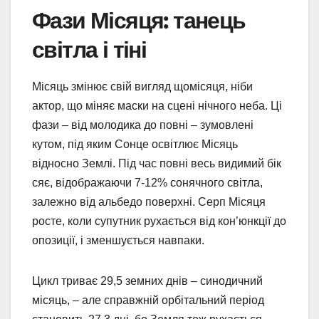
Фази Місяця: танець
світла і тіні
Місяць змінює свій вигляд щомісяця, ніби
актор, що міняє маски на сцені нічного неба. Ці
фази – від молодика до повні – зумовлені
кутом, під яким Сонце освітлює Місяць
відносно Землі. Під час повні весь видимий бік
сяє, відображаючи 7-12% сонячного світла,
залежно від альбедо поверхні. Серп Місяця
росте, коли супутник рухається від кон’юнкції до
опозиції, і зменшується навпаки.
Цикл триває 29,5 земних днів – синодичний
місяць, – але справжній орбітальний період