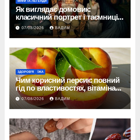
МІФИ ТА ЛЕГЕНДИ
Як виглядає домовик:
класичний портрет і таємниці
зовнішності
07/08/2026
ВАДИМ
ЗДОРОВ'Я
ЇЖА
Чим корисний персик: повний
гід по властивостях, вітамінах і
впливі на організм
07/08/2026
ВАДИМ