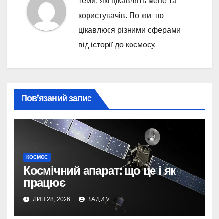
теми, які цікавлять мене та
користувачів. По життю
цікавлюся різними сферами
від історії до космосу.
Пов’язаний запис
КОСМОС
Космічний апарат: що це і як
працює
ЛИП 28, 2026
ВАДИМ