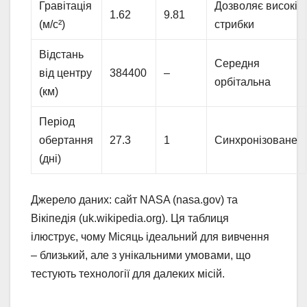
Гравітація
Дозволяє високі
1.62
9.81
(м/с²)
стрибки
Відстань
Середня
від центру
384400
–
орбітальна
(км)
Період
обертання
27.3
1
Синхронізоване
(дні)
Джерело даних: сайт NASA (nasa.gov) та
Вікіпедія (uk.wikipedia.org). Ця таблиця
ілюструє, чому Місяць ідеальний для вивчення
– близький, але з унікальними умовами, що
тестують технології для далеких місій.