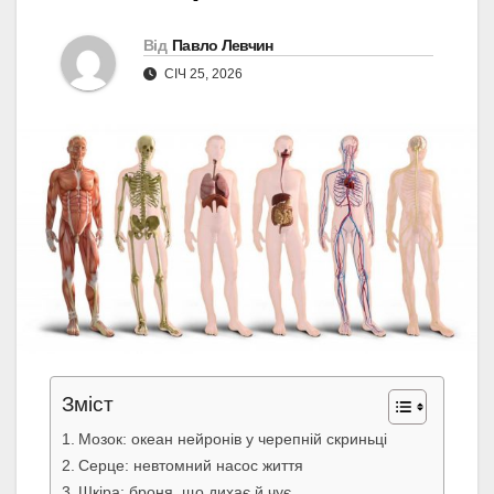
Від
Павло Левчин
СІЧ 25, 2026
Зміст
Мозок: океан нейронів у черепній скриньці
Серце: невтомний насос життя
Шкіра: броня, що дихає й чує