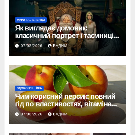
МІФИ ТА ЛЕГЕНДИ
Як виглядає домовик:
класичний портрет і таємниці
зовнішності
07/08/2026
ВАДИМ
ЗДОРОВ'Я
ЇЖА
Чим корисний персик: повний
гід по властивостях, вітамінах і
впливі на організм
07/08/2026
ВАДИМ