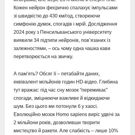
Кожен нейрон феєрично спалахує імпульсами
зі швидкістю до 430 км/год, створюючи
симфонію думок, спогадів і мрій. Дослідження
2024 року з Пенсильванського університету
виявили 34 підтипи нейронів, пов’язаних із
залежностями, – ось чому одна чашка кави
перетворюється на звичку.
А пам’ять? Обсяг її – петабайти даних,
еквівалент мільйонів годин HD-відео. Глибина
тут вражає: під час сну мозок “перемиває”
спогади, зміцнюючи важливе й відкидаючи
шум. Без цього ми потонули б у хаосі.
Еволюційно мозок Homo sapiens виріс удвічі за
2 мільйони років, дозволивши творити
мистецтво й ракети. Але слабкість – лише 10%