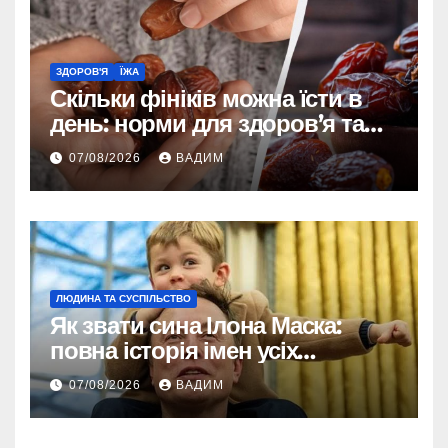
ЗДОРОВ'Я
ЇЖА
Скільки фініків можна їсти в
день: норми для здоров’я та
енергії
07/08/2026
ВАДИМ
ЛЮДИНА ТА СУСПІЛЬСТВО
Як звати сина Ілона Маска:
повна історія імен усіх
хлопчиків мільярдера
07/08/2026
ВАДИМ