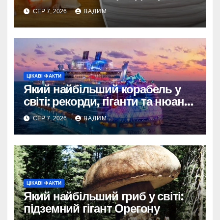
склад і виробництво
СЕР 7, 2026
ВАДИМ
ЦІКАВІ ФАКТИ
Який найбільший корабель у
світі: рекорди, гіганти та нюанси
вимірювання
СЕР 7, 2026
ВАДИМ
ЦІКАВІ ФАКТИ
Який найбільший гриб у світі:
підземний гігант Орегону