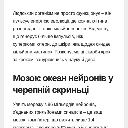
Людський організм не просто функціонує – він
пульсує енергією еволюції, де кожна клітина
розповідає історію мільйонів років. Від мозку,
що генерує більше імпульсів, ніж
суперкомп’ютери, до шкіри, яка щодня скидає
мільйони частинок. Розкопуємо ці скарби крок
за кроком, занурюючись у науку й дива.
Мозок: океан нейронів у
черепній скриньці
Уявіть мережу з 86 мільярдів нейронів,
з’єднаних трильйонами синапсів – це ваш
мозок, комп’ютер, що важить лише 1,4
кілограма, але жере 20% кисню й енергії тіла.