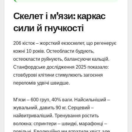
Скелет і м’язи: каркас
сили й гнучкості
206 кісток – жорсткий екзоскелет, що регенерує
кожні 10 років. Остеобласти будують,
остеокласти руйнують, балансуючи кальцій.
Станфордське дослідження 2025 показало:
стовбурові клітини стимулюють загоєння
переломів удвічі швидше.
М’язи – 600 груп, 40% ваги. Найсильніший –
жувальний, давить 90 кг. Серцевий –
найвитриваліший. Тренування ростить
волокна: спринтери – швидкі, марафонці –
повільні. Еволюційно ми втратили хвіст, але