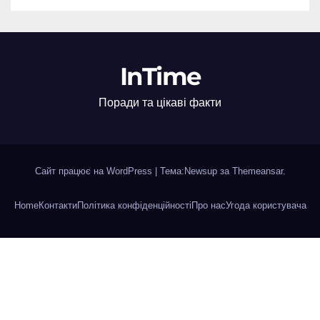
InTime
Поради та цікаві факти
Сайт працює на WordPress
|
Тема:Newsup за
Themeansar
.
Home
Контакти
Політика конфіденційності
Про нас
Угода користувача