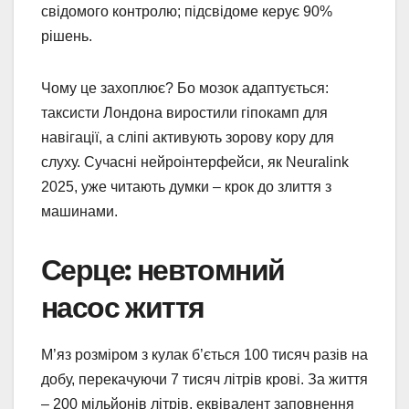
свідомого контролю; підсвідоме керує 90%
рішень.
Чому це захоплює? Бо мозок адаптується:
таксисти Лондона виростили гіпокамп для
навігації, а сліпі активують зорову кору для
слуху. Сучасні нейроінтерфейси, як Neuralink
2025, уже читають думки – крок до злиття з
машинами.
Серце: невтомний
насос життя
М’яз розміром з кулак б’ється 100 тисяч разів на
добу, перекачуючи 7 тисяч літрів крові. За життя
– 200 мільйонів літрів, еквівалент заповнення