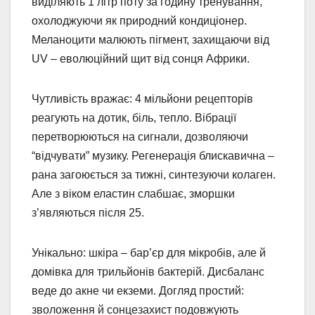
виділяють 1 літр поту за годину тренування,
охолоджуючи як природний кондиціонер.
Меланоцити малюють пігмент, захищаючи від
UV – еволюційний щит від сонця Африки.
Чутливість вражає: 4 мільйони рецепторів
реагують на дотик, біль, тепло. Вібрації
перетворюються на сигнали, дозволяючи
“відчувати” музику. Регенерація блискавична –
рана загоюється за тижні, синтезуючи колаген.
Але з віком еластин слабшає, зморшки
з’являються після 25.
Унікально: шкіра – бар’єр для мікробів, але й
домівка для трильйонів бактерій. Дисбаланс
веде до акне чи екземи. Догляд простий:
зволоження й сонцезахист подовжують