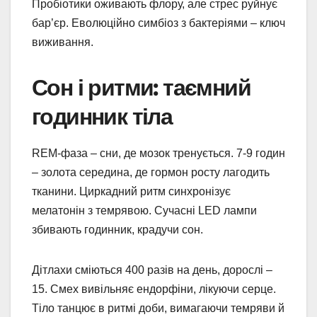
Пробіотики оживають флору, але стрес руйнує
бар’єр. Еволюційно симбіоз з бактеріями – ключ
виживання.
Сон і ритми: таємний
годинник тіла
REM-фаза – сни, де мозок тренується. 7-9 годин
– золота середина, де гормон росту лагодить
тканини. Циркадний ритм синхронізує
мелатонін з темрявою. Сучасні LED лампи
збивають годинник, крадучи сон.
Дітлахи сміються 400 разів на день, дорослі –
15. Смех вивільняє ендорфіни, лікуючи серце.
Тіло танцює в ритмі доби, вимагаючи темряви й