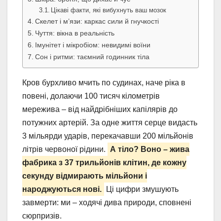
Цікаві факти, які вибухнуть ваш мозок
Скелет і м’язи: каркас сили й гнучкості
Чуття: вікна в реальність
Імунітет і мікробіом: невидимі воїни
Сон і ритми: таємний годинник тіла
Кров бурхливо мчить по судинах, наче ріка в
повені, долаючи 100 тисяч кілометрів
мережива – від найдрібніших капілярів до
потужних артерій. За одне життя серце видасть
3 мільярди ударів, перекачавши 200 мільйонів
літрів червоної рідини.
А тіло? Воно – жива
фабрика з 37 трильйонів клітин, де кожну
секунду відмирають мільйони і
народжуються нові.
Ці цифри змушують
завмерти: ми – ходячі дива природи, сповнені
сюрпризів.