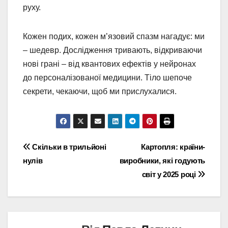
руху.
Кожен подих, кожен м’язовий спазм нагадує: ми
– шедевр. Дослідження тривають, відкриваючи
нові грані – від квантових ефектів у нейронах
до персоналізованої медицини. Тіло шепоче
секрети, чекаючи, щоб ми прислухалися.
Навігація
Скільки в трильйоні
Картопля: країни-
нулів
виробники, які годують
записів
світ у 2025 році