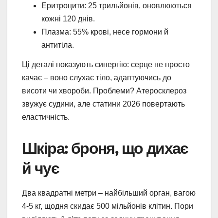
Еритроцити: 25 трильйонів, оновлюються
кожні 120 днів.
Плазма: 55% крові, несе гормони й
антитіла.
Ці деталі показують синергію: серце не просто
качає – воно слухає тіло, адаптуючись до
висоти чи хвороби. Проблеми? Атеросклероз
звужує судини, але статини 2026 повертають
еластичність.
Шкіра: броня, що дихає
й чує
Два квадратні метри – найбільший орган, вагою
4-5 кг, щодня скидає 500 мільйонів клітин. Пори