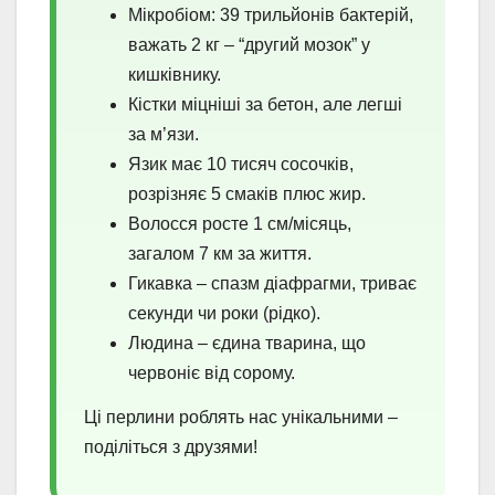
Мікробіом: 39 трильйонів бактерій,
важать 2 кг – “другий мозок” у
кишківнику.
Кістки міцніші за бетон, але легші
за м’язи.
Язик має 10 тисяч сосочків,
розрізняє 5 смаків плюс жир.
Волосся росте 1 см/місяць,
загалом 7 км за життя.
Гикавка – спазм діафрагми, триває
секунди чи роки (рідко).
Людина – єдина тварина, що
червоніє від сорому.
Ці перлини роблять нас унікальними –
поділіться з друзями!