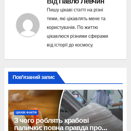
Від
Павло Левчин
Пишу цікаві статті на різні
теми, які цікавлять мене та
користувачів. По життю
цікавлюся різними сферами
від історії до космосу.
Пов’язаний запис
ЦІКАВІ ФАКТИ
З чого роблять крабові
палички: повна правда про