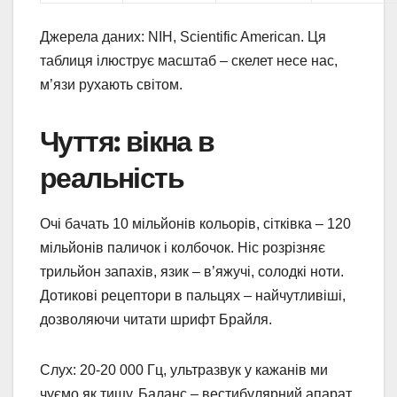
Джерела даних: NIH, Scientific American. Ця
таблиця ілюструє масштаб – скелет несе нас,
м’язи рухають світом.
Чуття: вікна в
реальність
Очі бачать 10 мільйонів кольорів, сітківка – 120
мільйонів паличок і колбочок. Ніс розрізняє
трильйон запахів, язик – в’яжучі, солодкі ноти.
Дотикові рецептори в пальцях – найчутливіші,
дозволяючи читати шрифт Брайля.
Слух: 20-20 000 Гц, ультразвук у кажанів ми
чуємо як тишу. Баланс – вестибулярний апарат,