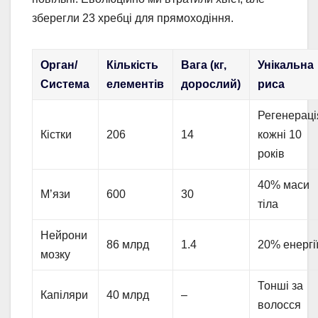
зберегли 23 хребці для прямоходіння.
Орган/
Кількість
Вага (кг,
Унікальна
Система
елементів
дорослий)
риса
Регенераці
Кістки
206
14
кожні 10
років
40% маси
М’язи
600
30
тіла
Нейрони
86 млрд
1.4
20% енергі
мозку
Тонші за
Капіляри
40 млрд
–
волосся