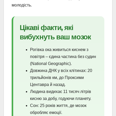
молодість.
Цікаві факти, які
вибухнуть ваш мозок
Рогівка ока живиться киснем з
повітря – єдина частина без судин
(National Geographic).
Довжина ДНК у всіх клітинах: 20
трильйонів км, до Проксими
Центавра й назад.
Людина видихає 11 тисяч літрів
кисню за добу, годуючи планету.
Сон: 25 років життя, де мозок
обробляє емоції.