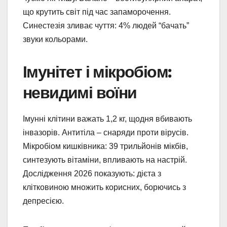
що крутить світ під час запаморочення.
Синестезія зливає чуття: 4% людей “бачать”
звуки кольорами.
Імунітет і мікробіом:
невидимі воїни
Імунні клітини важать 1,2 кг, щодня вбивають
інвазорів. Антитіла – снаряди проти вірусів.
Мікробіом кишківника: 39 трильйонів мікбів,
синтезують вітаміни, впливають на настрій.
Дослідження 2026 показують: дієта з
клітковиною множить корисних, борючись з
депресією.