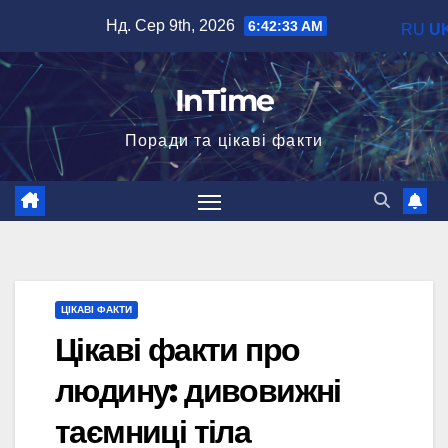
Перейти
Нд. Сер 9th, 2026
6:42:34 AM
RU
U
до
вмісту
InTime
Поради та цікаві факти
ЦІКАВІ ФАКТИ
Цікаві факти про
людину: дивовижні
таємниці тіла