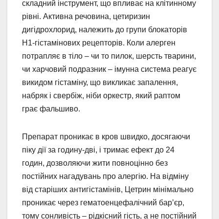
складний інструмент, що впливає на клітинному
рівні. Активна речовина, цетиризин
дигідрохлорид, належить до групи блокаторів
H1-гістамінових рецепторів. Коли алерген
потрапляє в тіло – чи то пилок, шерсть тварини,
чи харчовий подразник – імунна система реагує
викидом гістаміну, що викликає запалення,
набряк і свербіж, ніби оркестр, який раптом
грає фальшиво.
Препарат проникає в кров швидко, досягаючи
піку дії за годину-дві, і тримає ефект до 24
годин, дозволяючи жити повноцінно без
постійних нагадувань про алергію. На відміну
від старіших антигістамінів, Цетрин мінімально
проникає через гематоенцефалічний бар’єр,
тому сонливість – рідкісний гість, а не постійний