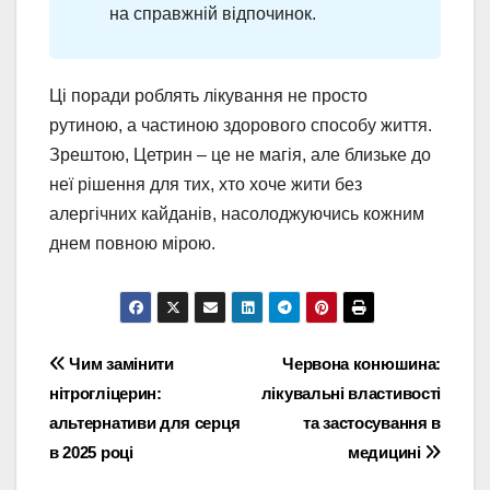
на справжній відпочинок.
Ці поради роблять лікування не просто
рутиною, а частиною здорового способу життя.
Зрештою, Цетрин – це не магія, але близьке до
неї рішення для тих, хто хоче жити без
алергічних кайданів, насолоджуючись кожним
днем повною мірою.
Навігація
Чим замінити
Червона конюшина:
нітрогліцерин:
лікувальні властивості
записів
альтернативи для серця
та застосування в
в 2025 році
медицині