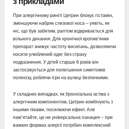
з прикладами
При алергічному риніті Цетрин блокує гістамін,
зменшуючи набряк слизової носа – уявіть, як
ніс, що був забитим, раптом відкривається для
вільного дихання. Для хронічної кропив’янки
препарат знижує частоту висипань, дозволяючи
носити улюблений одяг без страху
подразнення. У дітей старше 6 років він
застосовується для полегшення симптомів
полінозу, роблячи ігри на вулиці безпечними.
У складних випадках, як бронхіальна астма з
алергічним компонентом, Цетрин комбінують з
іншими ліками, посилюючи ефект. Але
пам’ятайте, це не універсальна панацея – при
важких формах алергії потрібен комплексний