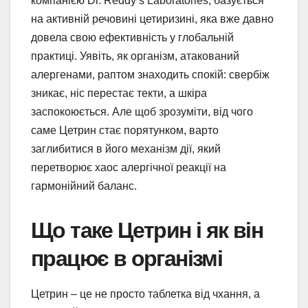
компанією Dr. Reddy’s Laboratories, базується
на активній речовині цетиризині, яка вже давно
довела свою ефективність у глобальній
практиці. Уявіть, як організм, атакований
алергенами, раптом знаходить спокій: свербіж
зникає, ніс перестає текти, а шкіра
заспокоюється. Але щоб зрозуміти, від чого
саме Цетрин стає порятунком, варто
заглибитися в його механізм дії, який
перетворює хаос алергічної реакції на
гармонійний баланс.
Що таке Цетрин і як він
працює в організмі
Цетрин – це не просто таблетка від чхання, а