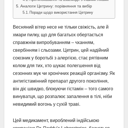
Аналоги Цетрину: порівняння та вибір
Поради щодо використання Цетрину
Весняний вітер несе не тільки свіжість, але й
хмари пилку, що для багатьох обертається
справжнім випробуванням – чханням,
свербінням і сльозами. Цетрин, цей надійний
союзник у боротьбі з алергією, стає рятівним
колом для тих, хто шукає полегшення від
сезонних мук чи хронічних реакцій організму. Як
антигістамінний препарат другого покоління,
він діє швидко, блокуючи гістамін – того самого
винуватця, що розпалює запалення в тілі, ніби
невидимий вогонь у сухій траві.
Цей медикамент, вироблений індійською