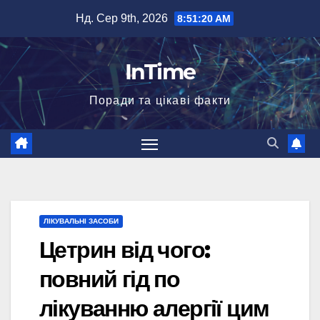
Перейти
Нд. Сер 9th, 2026
8:51:22 AM
до
вмісту
InTime
Поради та цікаві факти
ЛІКУВАЛЬНІ ЗАСОБИ
Цетрин від чого:
повний гід по
лікуванню алергії цим