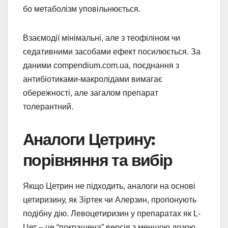
бо метаболізм уповільнюється.
Взаємодії мінімальні, але з теофіліном чи
седативними засобами ефект посилюється. За
даними compendium.com.ua, поєднання з
антибіотиками-макролідами вимагає
обережності, але загалом препарат
толерантний.
Аналоги Цетрину:
порівняння та вибір
Якщо Цетрин не підходить, аналоги на основі
цетиризину, як Зіртек чи Алерзин, пропонують
подібну дію. Левоцетиризин у препаратах як L-
Цет – це “покращена” версія з меншою дозою