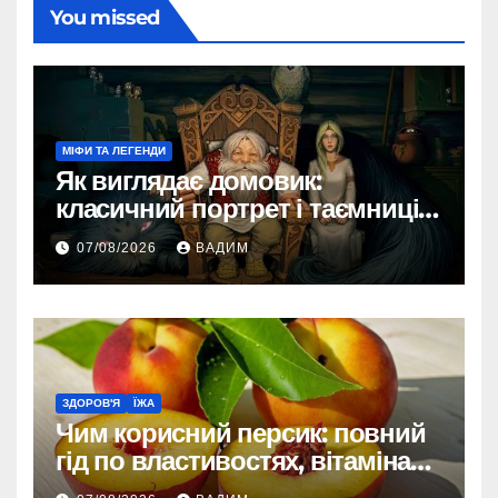
You missed
МІФИ ТА ЛЕГЕНДИ
Як виглядає домовик:
класичний портрет і таємниці
зовнішності
07/08/2026
ВАДИМ
ЗДОРОВ'Я
ЇЖА
Чим корисний персик: повний
гід по властивостях, вітамінах і
впливі на організм