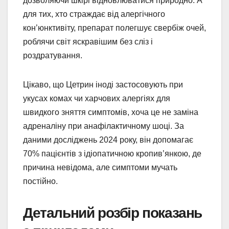
дозволяючи шкірі відновлюватися природно. А
для тих, хто страждає від алергічного
кон’юнктивіту, препарат полегшує свербіж очей,
роблячи світ яскравішим без сліз і
роздратування.
Цікаво, що Цетрин іноді застосовують при
укусах комах чи харчових алергіях для
швидкого зняття симптомів, хоча це не заміна
адреналіну при анафілактичному шоці. За
даними досліджень 2024 року, він допомагає
70% пацієнтів з ідіопатичною кропив’янкою, де
причина невідома, але симптоми мучать
постійно.
Детальний розбір показань