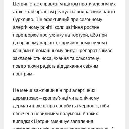
Цетрин стає справжнім щитом проти алергічних
атак, коли організм реагує на подразники надто
бурхливо. Він ефективний при сезонному
алергічному риніті, коли цвітіння рослин
перетворює прогулянку на тортури, або при
цілорічному варіанті, спричиненому пилом і
кліщами в домашньому пилу. Препарат знімає
закладеність носа, чхання та сльозотечу,
повертаючи радість від дихання свіжим
повітрям.
Не менш важливий він при алергічних
дерматозах – кропив’янці чи атопічному
дерматиті, де шкіра свербить і червоніє, ніби
обпечена невидимим полум’ям. У таких
випадках Цетрин зменшує запалення,