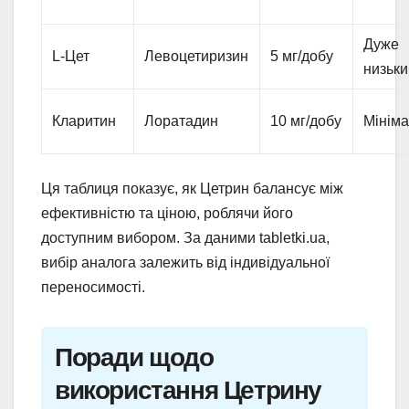
Дуже
L-Цет
Левоцетиризин
5 мг/добу
низьки
Кларитин
Лоратадин
10 мг/добу
Мінім
Ця таблиця показує, як Цетрин балансує між
ефективністю та ціною, роблячи його
доступним вибором. За даними tabletki.ua,
вибір аналога залежить від індивідуальної
переносимості.
Поради щодо
використання Цетрину