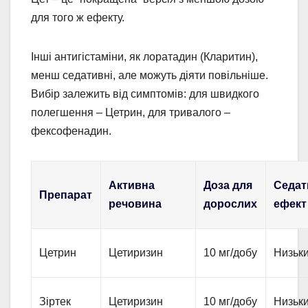
для того ж ефекту.
Інші антигістаміни, як лоратадин (Кларитин),
менш седативні, але можуть діяти повільніше.
Вибір залежить від симптомів: для швидкого
полегшення – Цетрин, для тривалого –
фексофенадин.
Активна
Доза для
Седат
Препарат
речовина
дорослих
ефект
Цетрин
Цетиризин
10 мг/добу
Низьк
Зіртек
Цетиризин
10 мг/добу
Низьк