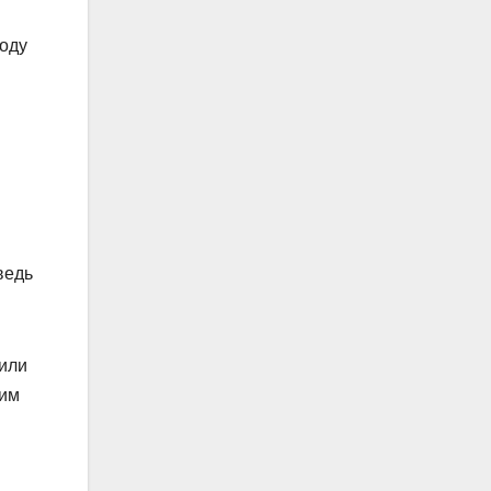
году
ведь
 или
ним