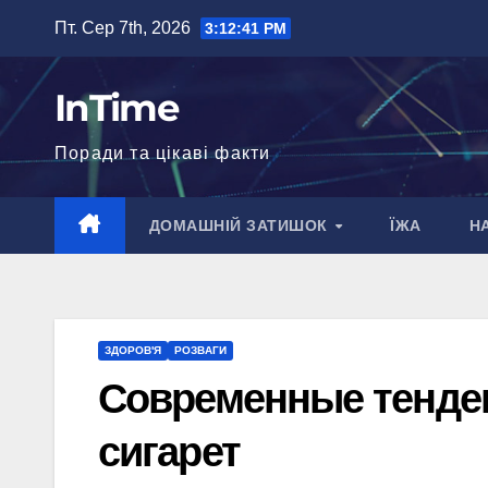
Перейти
Пт. Сер 7th, 2026
3:12:43 PM
до
вмісту
InTime
Поради та цікаві факти
ДОМАШНІЙ ЗАТИШОК
ЇЖА
Н
ЗДОРОВ'Я
РОЗВАГИ
Современные тенде
сигарет