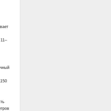
ивает
.
 11–
ичный
1150
сть
етров