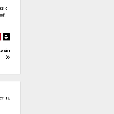
жи с
чей.
зиків
ті та