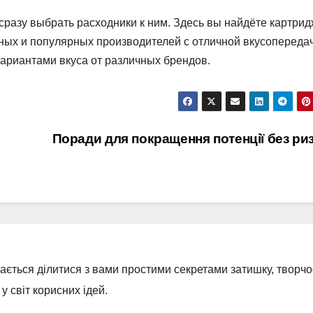
разу выбрать расходники к ним. Здесь вы найдёте картрид
ых и популярных производителей с отличной вкусопереда
вариантами вкуса от различных брендов.
Поради для покращення потенції без ри
бається ділитися з вами простими секретами затишку, творчос
 світ корисних ідей.