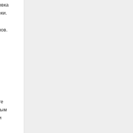
овка
ки.
пов.
те
мым
и