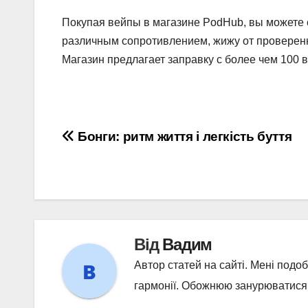
Покупая вейпы в магазине PodHub, вы можете с
различным сопротивлением, жижу от проверенн
Магазин предлагает заправку с более чем 100 
Навігація
Бонги: ритм життя і легкість буття
записів
Від
Вадим
Автор статей на сайті. Мені подо
гармонії. Обожнюю занурюватися у