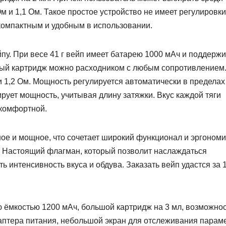
м и 1,1 Ом. Такое простое устройство не имеет регулировки
ркомпактным и удобным в использовании.
пу. При весе 41 г вейп имеет батарею 1000 мАч и поддерж
вый картридж можно расходником с любым сопротивлением
и 1,2 Ом. Мощность регулируется автоматически в пределах
лирует мощность, учитывая длину затяжки. Вкус каждой тяги
 комфортной.
ное и мощное, что сочетает широкий функционал и эргоном
o. Настоящий флагман, который позволит наслаждаться
 интенсивность вкуса и обдува. Заказать вейп удастся за 
ю ёмкостью 1200 мАч, большой картридж на 3 мл, возможно
аптера питания, небольшой экран для отслеживания парам