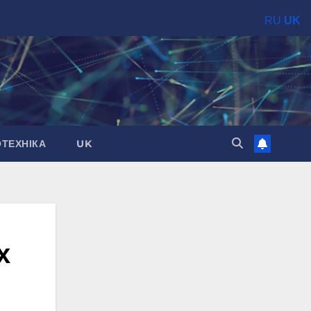
RU
UK
ОТЕХНІКА
UK
х