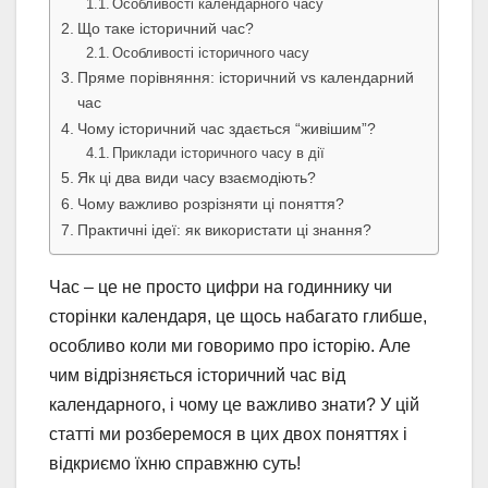
Особливості календарного часу
Що таке історичний час?
Особливості історичного часу
Пряме порівняння: історичний vs календарний
час
Чому історичний час здається “живішим”?
Приклади історичного часу в дії
Як ці два види часу взаємодіють?
Чому важливо розрізняти ці поняття?
Практичні ідеї: як використати ці знання?
Час – це не просто цифри на годиннику чи
сторінки календаря, це щось набагато глибше,
особливо коли ми говоримо про історію. Але
чим відрізняється історичний час від
календарного, і чому це важливо знати? У цій
статті ми розберемося в цих двох поняттях і
відкриємо їхню справжню суть!