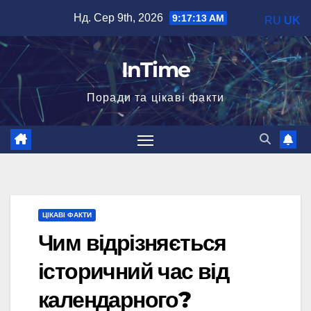
Перейти
Нд. Сер 9th, 2026
9:17:14 AM
RU
UK
до
вмісту
InTime
Поради та цікаві факти
ЦІКАВІ ФАКТИ
Чим відрізняється
історичний час від
календарного?