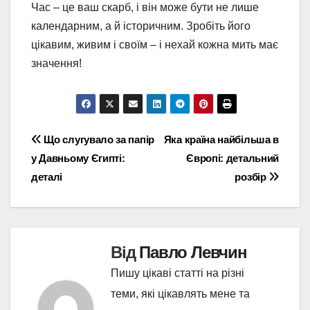
Час – це ваш скарб, і він може бути не лише
календарним, а й історичним. Зробіть його
цікавим, живим і своїм – і нехай кожна мить має
значення!
Навігація
Що слугувало за папір
Яка країна найбільша в
у Давньому Єгипті:
Європі: детальний
записів
деталі
розбір
Від
Павло Левчин
Пишу цікаві статті на різні
теми, які цікавлять мене та