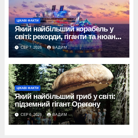
ЦІКАВІ ФАКТИ
Який найбільший корабель у
світі: рекорди, гіганти та нюанси
вимірювання
СЕР 7, 2026
ВАДИМ
ЦІКАВІ ФАКТИ
Який найбільший гриб у світі:
підземний гігант Орегону
СЕР 6, 2026
ВАДИМ