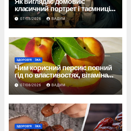
Як виглядає домовик:
класичний портрет і таємниці
зовнішності
07/08/2026
ВАДИМ
ЗДОРОВ'Я
ЇЖА
Чим корисний персик: повний
гід по властивостях, вітамінах і
впливі на організм
07/08/2026
ВАДИМ
ЗДОРОВ'Я
ЇЖА