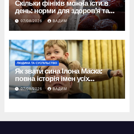
Скільки фініків можна їсти в
день: норми для здоров’я та
енергії
07/08/2026
ВАДИМ
ЛЮДИНА ТА СУСПІЛЬСТВО
Як звати сина Ілона Маска:
повна історія імен усіх
хлопчиків мільярдера
07/08/2026
ВАДИМ