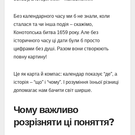
Без календарного часу ми б не знали, коли
сталася та чи інша подія – скажімо,
Конотопська битва 1659 року. Але без
історичного часу ці дати були б просто
цифрами без душі. Разом вони створюють
повну картину!
Це як карта й компас: календар показує “де”, а
історія – “що” і “чому”. І розуміння їхньої різниці
допомагає нам бачити світ ширше.
Чому важливо
розрізняти ці поняття?