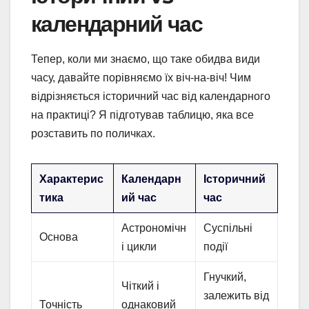
календарний час
Тепер, коли ми знаємо, що таке обидва види
часу, давайте порівняємо їх віч-на-віч! Чим
відрізняється історичний час від календарного
на практиці? Я підготував таблицю, яка все
розставить по поличках.
Характерис
Календарн
Історичний
тика
ий час
час
Астрономічн
Суспільні
Основа
і цикли
події
Гнучкий,
Чіткий і
залежить від
Точність
однаковий