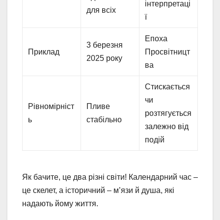
інтерпретаці
для всіх
ї
Епоха
3 березня
Приклад
Просвітницт
2025 року
ва
Стискається
чи
Рівномірніст
Пливе
розтягується
ь
стабільно
залежно від
подій
Як бачите, це два різні світи! Календарний час –
це скелет, а історичний – м’язи й душа, які
надають йому життя.