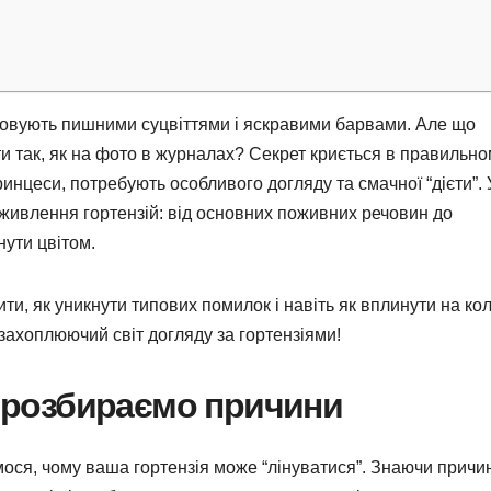
чаровують пишними суцвіттями і яскравими барвами. Але що
и так, як на фото в журналах? Секрет криється в правильн
ринцеси, потребують особливого догляду та смачної “дієти”. 
ідживлення гортензій: від основних поживних речовин до
нути цвітом.
ти, як уникнути типових помилок і навіть як вплинути на кол
 захоплюючий світ догляду за гортензіями!
е: розбираємо причини
ося, чому ваша гортензія може “лінуватися”. Знаючи причин