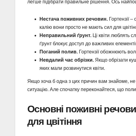
легше підібрати правильне рішення. Ось найпо
Нестача поживних речовин.
Гортензії – 
калію вони просто не мають сил для цвітін
Неправильний ґрунт.
Ці квіти люблять сл
ґрунт блокує доступ до важливих елементі
Поганий полив.
Гортензії обожнюють волог
Невдалий час обрізки.
Якщо обрізати кущ
яких мали розвинутися квіти.
Якщо хоча б одна з цих причин вам знайоме, 
ситуацію. Але спочатку переконайтеся, що полив
Основні поживні речови
для цвітіння