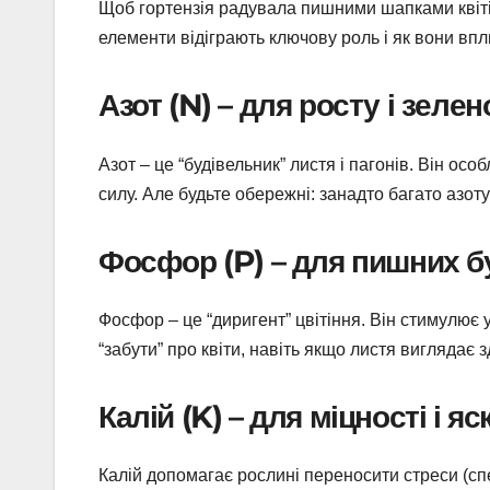
Щоб гортензія радувала пишними шапками квітів
елементи відіграють ключову роль і як вони вп
Азот (N) – для росту і зелен
Азот – це “будівельник” листя і пагонів. Він ос
силу. Але будьте обережні: занадто багато азоту
Фосфор (P) – для пишних б
Фосфор – це “диригент” цвітіння. Він стимулює 
“забути” про квіти, навіть якщо листя виглядає 
Калій (K) – для міцності і яс
Калій допомагає рослині переносити стреси (спек