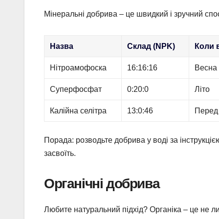
Мінеральні добрива – це швидкий і зручний спос
Назва
Склад (NPK)
Коли 
Нітроамофоска
16:16:16
Весна
Суперфосфат
0:20:0
Літо
Калійна селітра
13:0:46
Перед 
Порада: розводьте добрива у воді за інструкцією
засвоїть.
Органічні добрива
Любите натуральний підхід? Органіка – це не л