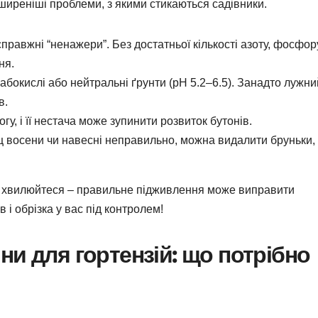
ширеніші проблеми, з якими стикаються садівники.
справжні “ненажери”. Без достатньої кількості азоту, фосфор
ня.
абокислі або нейтральні ґрунти (pH 5.2–6.5). Занадто лужни
в.
у, і її нестача може зупинити розвиток бутонів.
 восени чи навесні неправильно, можна видалити бруньки, 
не хвилюйтеся – правильне підживлення може виправити
 і обрізка у вас під контролем!
ни для гортензій: що потрібно