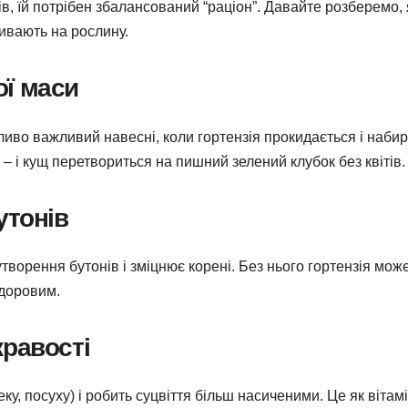
, їй потрібен збалансований “раціон”. Давайте розберемо, 
ливають на рослину.
ої маси
обливо важливий навесні, коли гортензія прокидається і наби
 – і кущ перетвориться на пишний зелений клубок без квітів.
утонів
утворення бутонів і зміцнює корені. Без нього гортензія мож
здоровим.
кравості
у, посуху) і робить суцвіття більш насиченими. Це як вітам