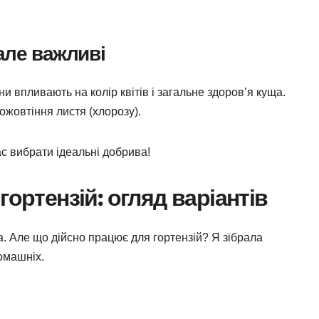
але важливі
ни впливають на колір квітів і загальне здоров’я куща.
ожовтіння листя (хлорозу).
ас вибрати ідеальні добрива!
гортензій: огляд варіантів
ва. Але що дійсно працює для гортензій? Я зібрала
омашніх.