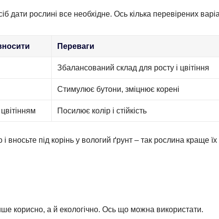
іб дати рослині все необхідне. Ось кілька перевірених варіа
вносити
Переваги
Збалансований склад для росту і цвітіння
Стимулює бутони, зміцнює корені
цвітінням
Посилює колір і стійкість
 і вносьте під корінь у вологий ґрунт – так рослина краще їх
ише корисно, а й екологічно. Ось що можна використати.