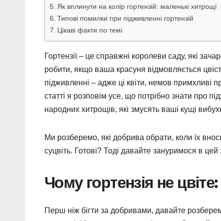
Як вплинути на колір гортензій: маленькі хитрощі
Типові помилки при підживленні гортензій
Цікаві факти по темі
Гортензії – це справжні королеви саду, які за
робити, якщо ваша красуня відмовляється цвіст
підживленні – адже ці квіти, немов примхливі п
статті я розповім усе, що потрібно знати про п
народних хитрощів, які змусять ваші кущі вибух
Ми розберемо, які добрива обрати, коли їх вноси
суцвіть. Готові? Тоді давайте зануримося в цей
Чому гортензія не цвіт
Перш ніж бігти за добривами, давайте розберем