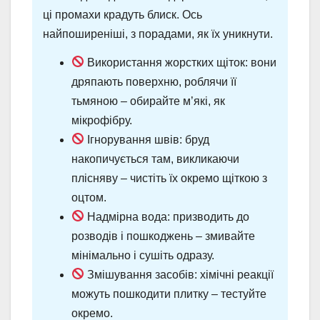
ці промахи крадуть блиск. Ось
найпоширеніші, з порадами, як їх уникнути.
Використання жорстких щіток: вони
дряпають поверхню, роблячи її
тьмяною – обирайте м’які, як
мікрофібру.
Ігнорування швів: бруд
накопичується там, викликаючи
плісняву – чистіть їх окремо щіткою з
оцтом.
Надмірна вода: призводить до
розводів і пошкоджень – змивайте
мінімально і сушіть одразу.
Змішування засобів: хімічні реакції
можуть пошкодити плитку – тестуйте
окремо.