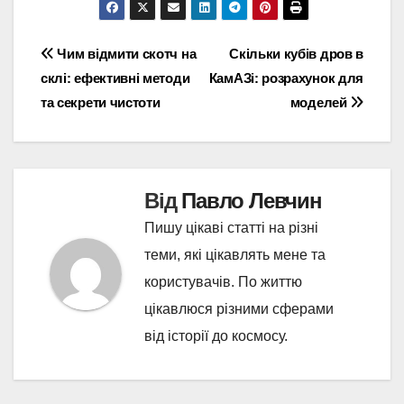
Навігація
Чим відмити скотч на
Скільки кубів дров в
склі: ефективні методи
КамАЗі: розрахунок для
записів
та секрети чистоти
моделей
Від
Павло Левчин
Пишу цікаві статті на різні
теми, які цікавлять мене та
користувачів. По життю
цікавлюся різними сферами
від історії до космосу.