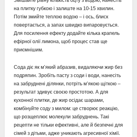
Змішайте рівну кількість оцту з водою, нанесіть
на плитку губкою і залиште на 10-15 хвилин.
Потім змийте теплою водою – і ось, блиск
повертається, а запах швидко випаровується.
Для посилення ефекту додайте кілька крапель
ефірної олії лимона, щоб процес став ще
приємнішим.
Сода діє як м’який абразив, видаляючи жир без
подряпин. Зробіть пасту з соди і води, нанесіть
на забруднені ділянки, потріть м’якою щіткою –
результат здивує своєю простотою. А для
кухонної плитки, де жир осідає шарами,
комбінуйте соду з милом: це створює реакцію,
що розщеплює молекули забруднень. Такі
рецепти не тільки ефективні, але й безпечні для
сімей з дітьми, адже уникають агресивної хімії.