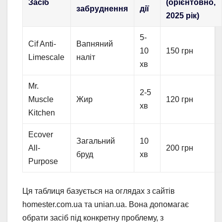
Засіб
(орієнтовно,
забруднення
дії
2025 рік)
5-
Cif Anti-
Вапняний
10
150 грн
Limescale
наліт
хв
Mr.
2-5
Muscle
Жир
120 грн
хв
Kitchen
Ecover
Загальний
10
All-
200 грн
бруд
хв
Purpose
Ця таблиця базується на оглядах з сайтів
homester.com.ua та unian.ua. Вона допомагає
обрати засіб під конкретну проблему, з