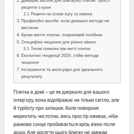
Домашні засоби для блискучої плитки: прості
рецепти з кухні
Рецепти на основі оцту та лимону
Професійні засоби: коли домашні методи не
вистачає
Кроки миття плитки: покроковий посібник
Специфіка чищення для різних кімнат
Типові помилки при митті плитки
Екологічні тенденції 2025: стійкі методи
чищення
Інструменти та аксесуари для ідеального
результату
Плитка в домі – це як дзеркало для вашого
інтер’єру, вона відображає не тільки світло, але
й турботу про затишок. Коли поверхня
мерехтить чистотою, весь простір оживає, ніби
ранкове сонце пробивається крізь вікно після
дощу. Але досягти цього блиску не завжди