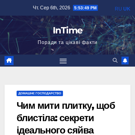
Перейти
Чт. Сер 6th, 2026
5:53:50 PM
RU
UK
до
вмісту
InTime
Поради та цікаві факти
ДОМАШНЄ ГОСПОДАРСТВО
Чим мити плитку, щоб
блистіла: секрети
ідеального сяйва