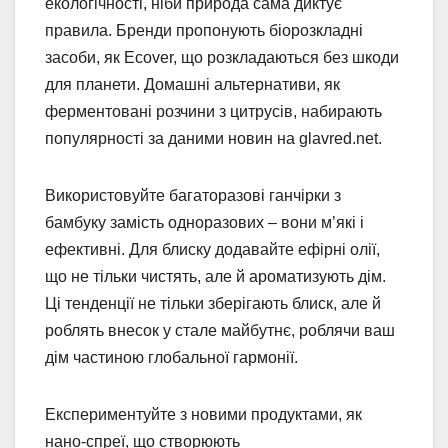
екологічності, ніби природа сама диктує
правила. Бренди пропонують біорозкладні
засоби, як Ecover, що розкладаються без шкоди
для планети. Домашні альтернативи, як
ферментовані розчини з цитрусів, набирають
популярності за даними новин на glavred.net.
Використовуйте багаторазові ганчірки з
бамбуку замість одноразових – вони м’які і
ефективні. Для блиску додавайте ефірні олії,
що не тільки чистять, але й ароматизують дім.
Ці тенденції не тільки зберігають блиск, але й
роблять внесок у стале майбутнє, роблячи ваш
дім частиною глобальної гармонії.
Експериментуйте з новими продуктами, як
нано-спреї, що створюють