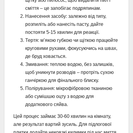
щітку або пилосос, щоб видалити пил і
сміття – це запобігає подряпинам.
Нанесення засобу: залежно від типу,
розпиліть або нанесіть пасту, дайте
постояти 5-15 хвилин для реакції.
Тертя: м’якою губкою чи щіткою працюйте
круговими рухами, фокусуючись на швах,
де бруд ховається.
Змивання: теплою водою, без залишків,
щоб уникнути розводів – протріть сухою
ганчіркою для фінального блиску.
Полірування: мікрофібровою тканиною
або сумішшю оцту з водою для
додаткового сяйва.
Цей процес займає 30-60 хвилин на кімнату,
але результат вартий зусиль. Для підлогової
плитки додайте нековзкі килимки під час миття,