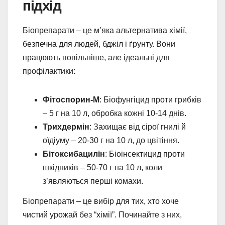
підхід
Біопрепарати – це м’яка альтернатива хімії,
безпечна для людей, бджіл і ґрунту. Вони
працюють повільніше, але ідеальні для
профілактики:
Фітоспорин-М
: Біофунгіцид проти грибків
– 5 г на 10 л, обробка кожні 10-14 днів.
Трихдермін
: Захищає від сірої гнилі й
оїдіуму – 20-30 г на 10 л, до цвітіння.
Бітоксибацилін
: Біоінсектицид проти
шкідників – 50-70 г на 10 л, коли
з’являються перші комахи.
Біопрепарати – це вибір для тих, хто хоче
чистий урожай без “хімії”. Починайте з них,