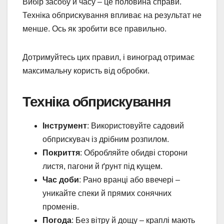
Вибір засобу й часу – це половина справи.
Техніка обприскування впливає на результат не
менше. Ось як зробити все правильно.
Дотримуйтесь цих правил, і виноград отримає
максимальну користь від обробки.
Техніка обприскування
Інструмент
: Використовуйте садовий
обприскувач із дрібним розпилом.
Покриття
: Обробляйте обидві сторони
листя, пагони й ґрунт під кущем.
Час доби
: Рано вранці або ввечері –
уникайте спеки й прямих сонячних
променів.
Погода
: Без вітру й дощу – краплі мають