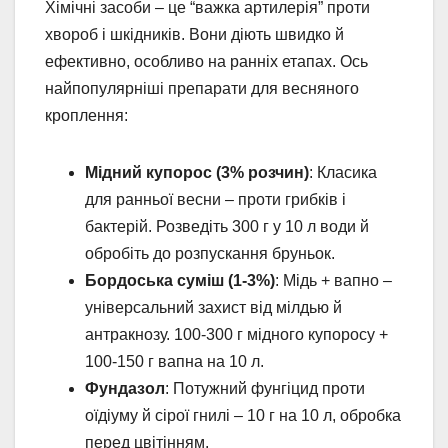
Хімічні засоби – це “важка артилерія” проти
хвороб і шкідників. Вони діють швидко й
ефективно, особливо на ранніх етапах. Ось
найпопулярніші препарати для весняного
кроплення:
Мідний купорос (3% розчин)
: Класика
для ранньої весни – проти грибків і
бактерій. Розведіть 300 г у 10 л води й
обробіть до розпускання бруньок.
Бордоська суміш (1-3%)
: Мідь + вапно –
універсальний захист від мілдью й
антракнозу. 100-300 г мідного купоросу +
100-150 г вапна на 10 л.
Фундазол
: Потужний фунгіцид проти
оїдіуму й сірої гнилі – 10 г на 10 л, обробка
перед цвітінням.