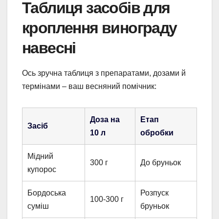
Таблиця засобів для
кроплення винограду
навесні
Ось зручна таблиця з препаратами, дозами й
термінами – ваш весняний помічник:
Доза на
Етап
Засіб
10 л
обробки
Мідний
300 г
До бруньок
купорос
Бордоська
Розпуск
100-300 г
суміш
бруньок