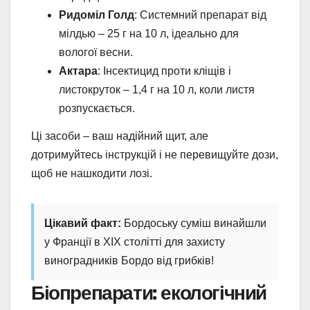
Ридоміл Голд
: Системний препарат від
мілдью – 25 г на 10 л, ідеально для
вологої весни.
Актара
: Інсектицид проти кліщів і
листокруток – 1,4 г на 10 л, коли листя
розпускається.
Ці засоби – ваш надійний щит, але
дотримуйтесь інструкцій і не перевищуйте дози,
щоб не нашкодити лозі.
Цікавий факт:
Бордоську суміш винайшли
у Франції в XIX столітті для захисту
виноградників Бордо від грибків!
Біопрепарати: екологічний