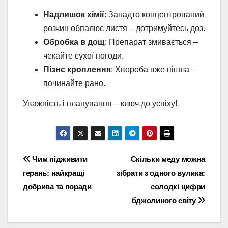
Надлишок хімії
: Занадто концентрований
розчин обпалює листя – дотримуйтесь доз.
Обробка в дощ
: Препарат змивається –
чекайте сухої погоди.
Пізнє кроплення
: Хвороба вже пішла –
починайте рано.
Уважність і планування – ключ до успіху!
Навігація
Чим підживити
Скільки меду можна
герань: найкращі
зібрати з одного вулика:
записів
добрива та поради
солодкі цифри
бджолиного світу