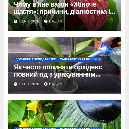
Чому в’яне вазон «Жіноче
щастя»: причини, діагностика і
порятунок рослини
СЕР 7, 2026
ВАДИМ
ДОМАШНЄ ГОСПОДАРСТВО
САДІВНИЦТВО ТА РОСЛИНИ
Як часто поливати орхідею:
повний гід з урахуванням
сезону та виду
СЕР 7, 2026
ВАДИМ