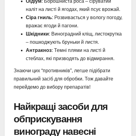
Оїдіум
: Борошниста роса – сіруватий
наліт на листі й ягодах, який псує врожай.
Сіра гниль
: Розвивається у вологу погоду,
вражає ягоди й пагони.
Шкідники
: Виноградний кліщ, листокрутка
– пошкоджують бруньки й листя.
Антракноз
: Темні плями на листі й
стеблах, які призводять до відмирання.
Знаючи цих “противників”, легше підібрати
правильний засіб для обробки. Тож давайте
перейдемо до вибору препаратів!
Найкращі засоби для
обприскування
винограду навесні