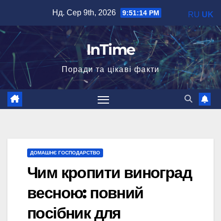
Перейти
Нд. Сер 9th, 2026
9:51:15 PM
RU
UK
до
вмісту
InTime
Поради та цікаві факти
ДОМАШНЄ ГОСПОДАРСТВО
Чим кропити виноград
весною: повний
посібник для