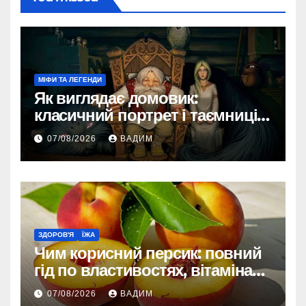
МІФИ ТА ЛЕГЕНДИ
Як виглядає домовик:
класичний портрет і таємниці
зовнішності
07/08/2026
ВАДИМ
ЗДОРОВ'Я
ЇЖА
Чим корисний персик: повний
гід по властивостях, вітамінах і
впливі на організм
07/08/2026
ВАДИМ