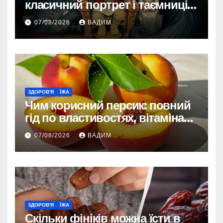
класичний портрет і таємниці
зовнішності
07/08/2026
ВАДИМ
ЗДОРОВ'Я
ЇЖА
Чим корисний персик: повний
гід по властивостях, вітамінах і
впливі на організм
07/08/2026
ВАДИМ
ЗДОРОВ'Я
ЇЖА
Скільки фініків можна їсти в