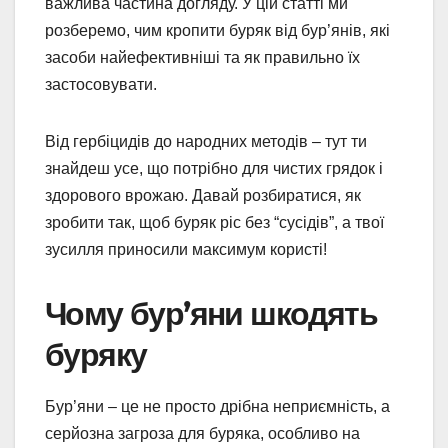
важлива частина догляду. У цій статті ми
розберемо, чим кропити буряк від бур’янів, які
засоби найефективніші та як правильно їх
застосовувати.
Від гербіцидів до народних методів – тут ти
знайдеш усе, що потрібно для чистих грядок і
здорового врожаю. Давай розбиратися, як
зробити так, щоб буряк ріс без “сусідів”, а твої
зусилля приносили максимум користі!
Чому бур’яни шкодять
буряку
Бур’яни – це не просто дрібна неприємність, а
серйозна загроза для буряка, особливо на