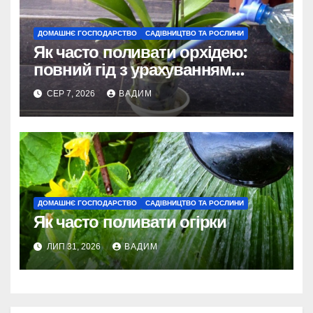
ДОМАШНЄ ГОСПОДАРСТВО
САДІВНИЦТВО ТА РОСЛИНИ
Як часто поливати орхідею:
повний гід з урахуванням
сезону та виду
СЕР 7, 2026
ВАДИМ
ДОМАШНЄ ГОСПОДАРСТВО
САДІВНИЦТВО ТА РОСЛИНИ
Як часто поливати огірки
ЛИП 31, 2026
ВАДИМ