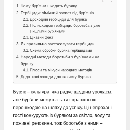
Чому бур’яни шкодять буряку
Гербіциди: хімічний захист від бур’янів
Досходові гербіциди для буряка
Післясходові гербіциди: боротьба з уже
зійшлими бур’янами
Цікавий факт
Як правильно застосовувати гербіциди
Схема обробки буряка гербіцидами
Народні методи боротьби з бур’янами на
буряку
Плюси та мінуси народних методів
Додаткові заходи для захисту буряка
Буряк – культура, яка радує щедрим урожаєм,
але бур’яни можуть стати справжньою
перешкодою на шляху до успіху. Ці непрохані
гості конкурують із буряком за світло, воду та
поживні речовини, тож боротьба з ними –