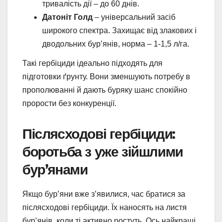
тривалість дії – до 60 днів.
Датоніт Голд
– універсальний засіб
широкого спектра. Захищає від злакових і
дводольних бур’янів, норма – 1-1,5 л/га.
Такі гербіциди ідеально підходять для
підготовки ґрунту. Вони зменшують потребу в
прополюванні й дають буряку шанс спокійно
прорости без конкуренції.
Післясходові гербіциди:
боротьба з уже зійшлими
бур’янами
Якщо бур’яни вже з’явилися, час братися за
післясходові гербіциди. Їх наносять на листя
бур’янів, коли ті активно ростуть. Ось найкращі