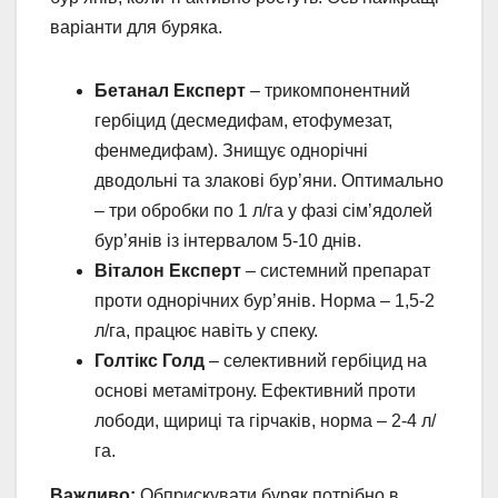
варіанти для буряка.
Бетанал Експерт
– трикомпонентний
гербіцид (десмедифам, етофумезат,
фенмедифам). Знищує однорічні
дводольні та злакові бур’яни. Оптимально
– три обробки по 1 л/га у фазі сім’ядолей
бур’янів із інтервалом 5-10 днів.
Віталон Експерт
– системний препарат
проти однорічних бур’янів. Норма – 1,5-2
л/га, працює навіть у спеку.
Голтікс Голд
– селективний гербіцид на
основі метамітрону. Ефективний проти
лободи, щириці та гірчаків, норма – 2-4 л/
га.
Важливо:
Обприскувати буряк потрібно в