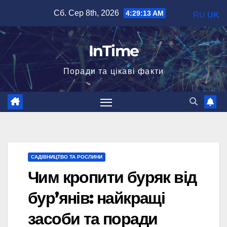
Перейти
Сб. Сер 8th, 2026
4:29:14 AM
RU
UK
до
вмісту
InTime
Поради та цікаві факти
САДІВНИЦТВО ТА РОСЛИНИ
Чим кропити буряк від
бур’янів: найкращі
засоби та поради