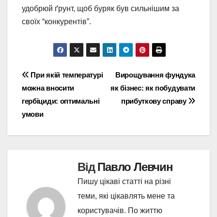
удобрюй ґрунт, щоб буряк був сильнішим за
своїх “конкурентів”.
Навігація
При якій температурі
Вирощування фундука
можна вносити
як бізнес: як побудувати
записів
гербіциди: оптимальні
прибуткову справу
умови
Від
Павло Левчин
Пишу цікаві статті на різні
теми, які цікавлять мене та
користувачів. По життю