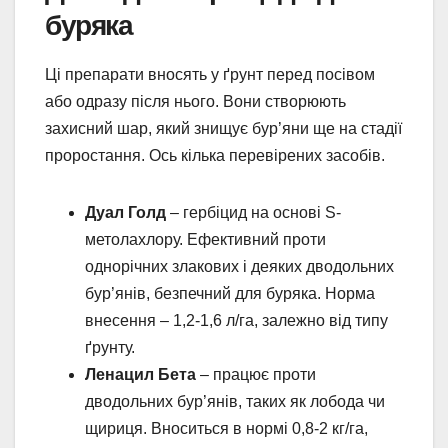
буряка
Ці препарати вносять у ґрунт перед посівом
або одразу після нього. Вони створюють
захисний шар, який знищує бур’яни ще на стадії
проростання. Ось кілька перевірених засобів.
Дуал Голд
– гербіцид на основі S-
метолахлору. Ефективний проти
однорічних злакових і деяких дводольних
бур’янів, безпечний для буряка. Норма
внесення – 1,2-1,6 л/га, залежно від типу
ґрунту.
Ленацил Бета
– працює проти
дводольних бур’янів, таких як лобода чи
щириця. Вноситься в нормі 0,8-2 кг/га,