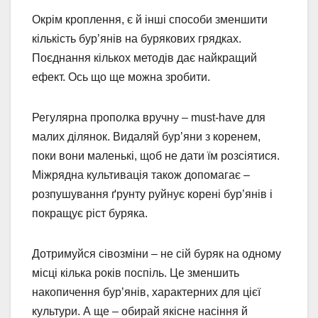
Окрім кроплення, є й інші способи зменшити
кількість бур’янів на бурякових грядках.
Поєднання кількох методів дає найкращий
ефект. Ось що ще можна зробити.
Регулярна прополка вручну – must-have для
малих ділянок. Видаляй бур’яни з коренем,
поки вони маленькі, щоб не дати їм розсіятися.
Міжрядна культивація також допомагає –
розпушування ґрунту руйнує корені бур’янів і
покращує ріст буряка.
Дотримуйся сівозміни – не сій буряк на одному
місці кілька років поспіль. Це зменшить
накопичення бур’янів, характерних для цієї
культури. А ще – обирай якісне насіння й