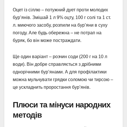
Оцет із сіллю – потужний дует проти молодих
бур’янів. Змішай 1 л 9% оцту, 100 г солі та 1 ст.
л. миючого засобу, розпили на бур’яни в суху
погоду. Але будь обережна – не потрап на
буряк, бо він може постраждати.
Ще один варіант – розчин соди (200 г на 10 л
води). Він добре справляється з дрібними
однорічними бур’янами. А для профілактики
можна мульчувати грядки соломою чи тирсою –
це ускладнить проростання бур’янів.
Плюси та мінуси народних
методів