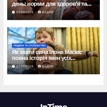
день: норми для здоров’я та
енергії
07/08/2026
ВАДИМ
ЛЮДИНА ТА СУСПІЛЬСТВО
Як звати сина Ілона Маска:
повна історія імен усіх
хлопчиків мільярдера
07/08/2026
ВАДИМ
InTime