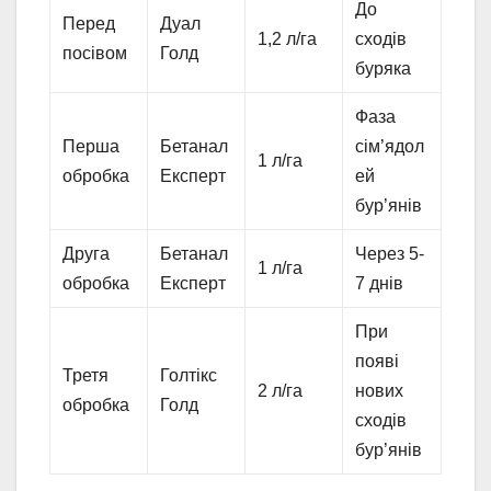
До
Перед
Дуал
1,2 л/га
сходів
посівом
Голд
буряка
Фаза
Перша
Бетанал
сім’ядол
1 л/га
обробка
Експерт
ей
бур’янів
Друга
Бетанал
Через 5-
1 л/га
обробка
Експерт
7 днів
При
появі
Третя
Голтікс
2 л/га
нових
обробка
Голд
сходів
бур’янів