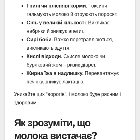
Гнилі чи плісняві корми.
Токсини
гальмують молоко й отруюють поросят.
Сіль у великій кількості.
Викликає
набряки й знижує апетит.
Сирі боби.
Важко перетравлюються,
викликають здуття.
Кислі відходи.
Скисле молоко чи
буряковий жом – ризик діареї.
Жирна їжа в надлишку.
Перевантажує
печінку, знижує лактацію.
Уникайте цих “ворогів”, і молоко буде рясним і
здоровим.
Як зрозуміти, що
молока вистачає?