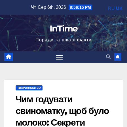
Перейти
Чт. Сер 6th, 2026
8:56:16 PM
RU
UK
до
вмісту
InTime
Поради та цікаві факти
ТВАРИННИЦТВО
Чим годувати
свиноматку, щоб було
молоко: Секрети