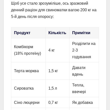
Щоб усе стало зрозуміліше, ось зразковий
денний раціон для свиноматки вагою 200 кг на
5-й день після опоросу:
Продукт
Кількість
Примітки
Розділити на
Комбікорм
4 кг
2-3
(18% протеїну)
годування
Давати
Терта морква
1,5 кг
вдень
Тепла,
Сироватка
1,5 л
ввечері
Сіно люцерни
0,7 кг
Як добавка