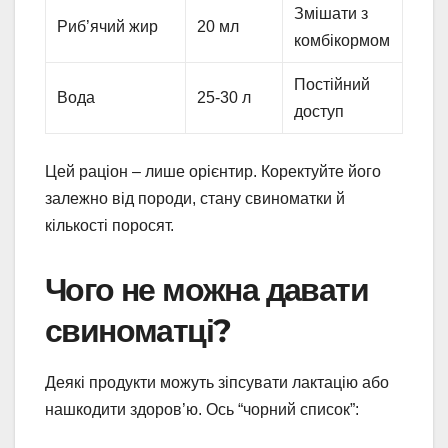
Змішати з
Риб’ячий жир
20 мл
комбікормом
Постійний
Вода
25-30 л
доступ
Цей раціон – лише орієнтир. Коректуйте його
залежно від породи, стану свиноматки й
кількості поросят.
Чого не можна давати
свиноматці?
Деякі продукти можуть зіпсувати лактацію або
нашкодити здоров’ю. Ось “чорний список”: