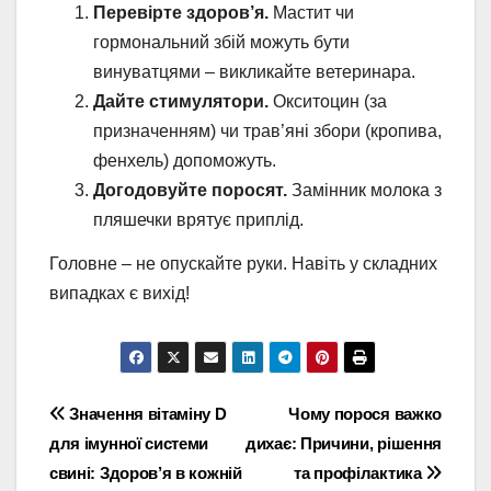
Перевірте здоров’я.
Мастит чи
гормональний збій можуть бути
винуватцями – викликайте ветеринара.
Дайте стимулятори.
Окситоцин (за
призначенням) чи трав’яні збори (кропива,
фенхель) допоможуть.
Догодовуйте поросят.
Замінник молока з
пляшечки врятує приплід.
Головне – не опускайте руки. Навіть у складних
випадках є вихід!
Навігація
Значення вітаміну D
Чому порося важко
для імунної системи
дихає: Причини, рішення
записів
свині: Здоров’я в кожній
та профілактика