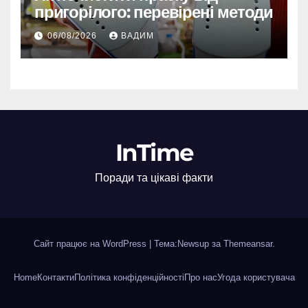
пригорілого: перевірені методи
06/08/2026
ВАДИМ
InTime
Поради та цікаві факти
Сайт працює на WordPress
|
Тема:Newsup за
Themeansar
.
Home
Контакти
Політика конфіденційності
Про нас
Угода користувача