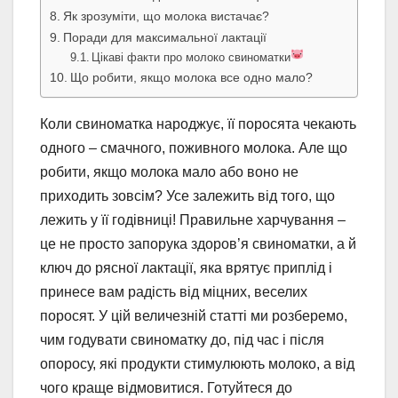
Як зрозуміти, що молока вистачає?
Поради для максимальної лактації
Цікаві факти про молоко свиноматки
Що робити, якщо молока все одно мало?
Коли свиноматка народжує, її поросята чекають
одного – смачного, поживного молока. Але що
робити, якщо молока мало або воно не
приходить зовсім? Усе залежить від того, що
лежить у її годівниці! Правильне харчування –
це не просто запорука здоров’я свиноматки, а й
ключ до рясної лактації, яка врятує приплід і
принесе вам радість від міцних, веселих
поросят. У цій величезній статті ми розберемо,
чим годувати свиноматку до, під час і після
опоросу, які продукти стимулюють молоко, а від
чого краще відмовитися. Готуйтеся до