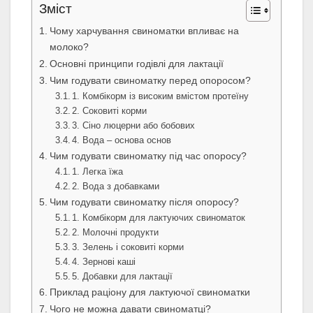
Зміст
Чому харчування свиноматки впливає на
молоко?
Основні принципи годівлі для лактації
Чим годувати свиноматку перед опоросом?
1. Комбікорм із високим вмістом протеїну
2. Соковиті корми
3. Сіно люцерни або бобових
4. Вода – основа основ
Чим годувати свиноматку під час опоросу?
1. Легка їжа
2. Вода з добавками
Чим годувати свиноматку після опоросу?
1. Комбікорм для лактуючих свиноматок
2. Молочні продукти
3. Зелень і соковиті корми
4. Зернові каші
5. Добавки для лактації
Приклад раціону для лактуючої свиноматки
Чого не можна давати свиноматці?