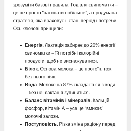
зрозуміти базові правила. Годівля свиноматки –
це не просто “насипати побільше”, а продумана
стратегія, яка враховує її стан, період і потреби.
Ось ключові принципи:
Енергія.
Лактація забирає до 20% енергії
свиноматки – їй потрібні калорійні
продукти, щоб не виснажуватися.
Білок.
Основа молока – це протеїн, тож
без нього ніяк.
Вода.
Молоко на 87% складається з води
– без неї лактація зупиниться.
Баланс вітамінів і мінералів.
Кальцій,
фосфор, вітамін А – усе це “вмикає”
молочні залози.
Поступовість.
Різка зміна раціону перед