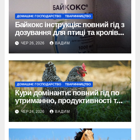
ДОМАШНЄ ГОСПОДАРСТВО
ТВАРИННИЦТВО
Байкокс інструкція: повний гід з
дозування для птиці та кролів у
2026 році
ЧЕР 26, 2026
ВАДИМ
ДОМАШНЄ ГОСПОДАРСТВО
ТВАРИННИЦТВО
Кури домінанти: повний гід по
утриманню, продуктивності та
догляду
ЧЕР 24, 2026
ВАДИМ