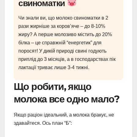
свиноматки
Чи знали ви, що молоко свиноматки в 2
рази жирніше за коров’яче – до 8-10%
жиру? А перше молозиво містить до 20%
білка – це справжній “енергетик” для
поросят! У дикій природі свині годують
приплід до 3 місяців, а в господарствах пік
лактації триває лише 3-4 тижні.
Що робити, якщо
молока все одно мало?
Якщо раціон ідеальний, а молока бракує, не
здавайтеся. Ось план “Б”: