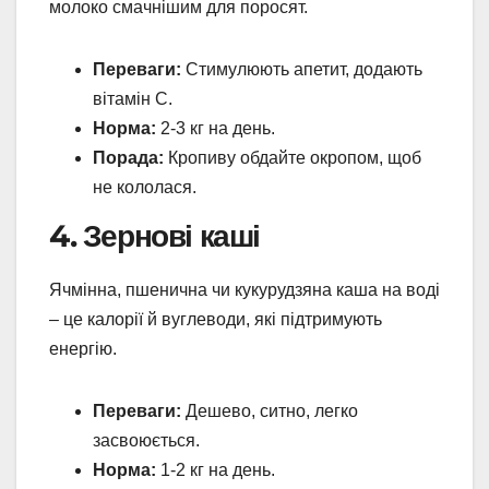
молоко смачнішим для поросят.
Переваги:
Стимулюють апетит, додають
вітамін С.
Норма:
2-3 кг на день.
Порада:
Кропиву обдайте окропом, щоб
не кололася.
4. Зернові каші
Ячмінна, пшенична чи кукурудзяна каша на воді
– це калорії й вуглеводи, які підтримують
енергію.
Переваги:
Дешево, ситно, легко
засвоюється.
Норма:
1-2 кг на день.