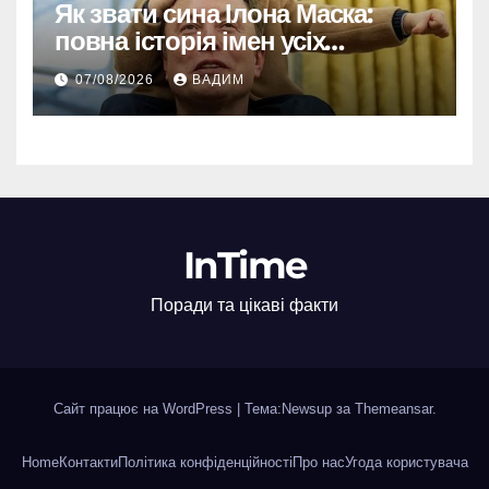
Як звати сина Ілона Маска:
повна історія імен усіх
хлопчиків мільярдера
07/08/2026
ВАДИМ
InTime
Поради та цікаві факти
Сайт працює на WordPress
|
Тема:Newsup за
Themeansar
.
Home
Контакти
Політика конфіденційності
Про нас
Угода користувача