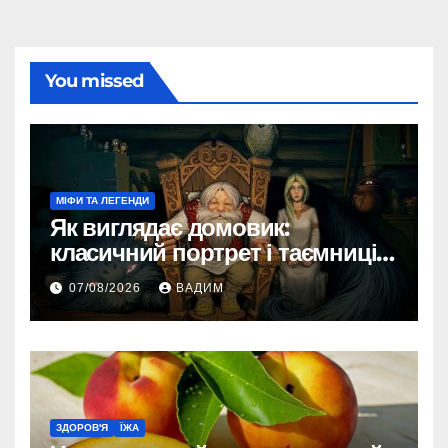
You missed
МІФИ ТА ЛЕГЕНДИ
Як виглядає домовик:
класичний портрет і таємниці
зовнішності
07/08/2026
ВАДИМ
ЗДОРОВ'Я
ЇЖА