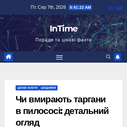
Перейти
Пт. Сер 7th, 2026
8:41:23 AM
RU
UK
до
вмісту
InTime
Поради та цікаві факти
ЦІКАВІ ФАКТИ
ШКІДНИКИ
Чи вмирають таргани
в пилососі: детальний
огляд