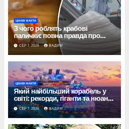
ЦІКАВІ ФАКТИ
З чого роблять крабові
палички: повна правда про
склад і виробництво
СЕР 7, 2026
ВАДИМ
ЦІКАВІ ФАКТИ
Який найбільший корабель у
світі: рекорди, гіганти та нюанси
вимірювання
СЕР 7, 2026
ВАДИМ