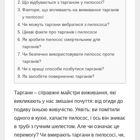
Що відбувається з тарганом у пилососі?
Фактори, що впливають на виживання тарганів
у пилососі
Чи можуть таргани вибратися з пилососа?
Цікаві факти про тарганів і пилососи
Як зробити пилосос смертельним для
тарганів?
Чи безпечно використовувати пилосос проти
тарганів?
Чи є кращі способи позбутися тарганів?
Як запобігти поверненню тарганів?
Таргани – справжні майстри виживання, які
викликають у нас змішані почуття: від огиди до
подиву їхньою живучістю. Уявіть: ви помітили
одного в кухні, хапаєте пилосос, і ось він зникає
в трубі з гучним шелестом. Але чи означає це
перемогу? Чи вмирають таргани в пилососі, чи,