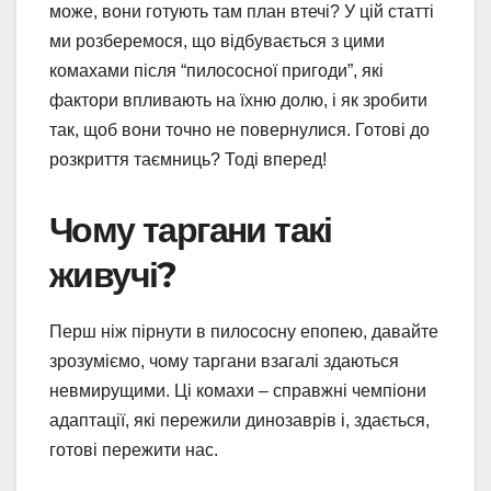
може, вони готують там план втечі? У цій статті
ми розберемося, що відбувається з цими
комахами після “пилососної пригоди”, які
фактори впливають на їхню долю, і як зробити
так, щоб вони точно не повернулися. Готові до
розкриття таємниць? Тоді вперед!
Чому таргани такі
живучі?
Перш ніж пірнути в пилососну епопею, давайте
зрозуміємо, чому таргани взагалі здаються
невмирущими. Ці комахи – справжні чемпіони
адаптації, які пережили динозаврів і, здається,
готові пережити нас.