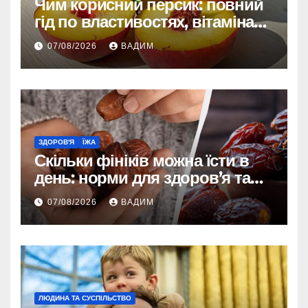
Чим корисний персик: повний
гід по властивостях, вітамінах і
впливі на організм
07/08/2026
ВАДИМ
ЗДОРОВ'Я
ЇЖА
Скільки фініків можна їсти в
день: норми для здоров’я та
енергії
07/08/2026
ВАДИМ
ЛЮДИНА ТА СУСПІЛЬСТВО