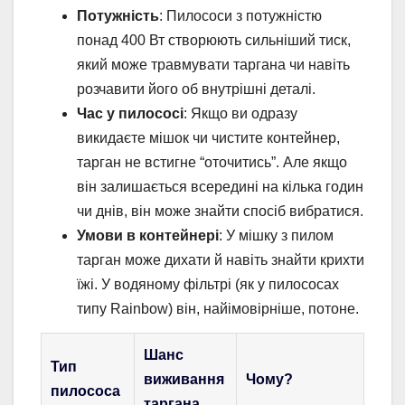
Потужність
: Пилососи з потужністю
понад 400 Вт створюють сильніший тиск,
який може травмувати таргана чи навіть
розчавити його об внутрішні деталі.
Час у пилососі
: Якщо ви одразу
викидаєте мішок чи чистите контейнер,
тарган не встигне “оточитись”. Але якщо
він залишається всередині на кілька годин
чи днів, він може знайти спосіб вибратися.
Умови в контейнері
: У мішку з пилом
тарган може дихати й навіть знайти крихти
їжі. У водяному фільтрі (як у пилососах
типу Rainbow) він, найімовірніше, потоне.
Шанс
Тип
виживання
Чому?
пилососа
таргана