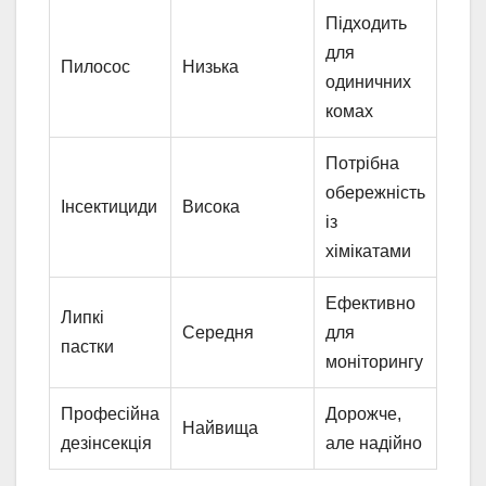
Підходить
для
Пилосос
Низька
одиничних
комах
Потрібна
обережність
Інсектициди
Висока
із
хімікатами
Ефективно
Липкі
Середня
для
пастки
моніторингу
Професійна
Дорожче,
Найвища
дезінсекція
але надійно