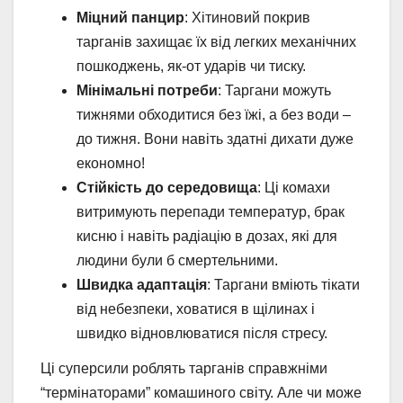
Міцний панцир
: Хітиновий покрив
тарганів захищає їх від легких механічних
пошкоджень, як-от ударів чи тиску.
Мінімальні потреби
: Таргани можуть
тижнями обходитися без їжі, а без води –
до тижня. Вони навіть здатні дихати дуже
економно!
Стійкість до середовища
: Ці комахи
витримують перепади температур, брак
кисню і навіть радіацію в дозах, які для
людини були б смертельними.
Швидка адаптація
: Таргани вміють тікати
від небезпеки, ховатися в щілинах і
швидко відновлюватися після стресу.
Ці суперсили роблять тарганів справжніми
“термінаторами” комашиного світу. Але чи може