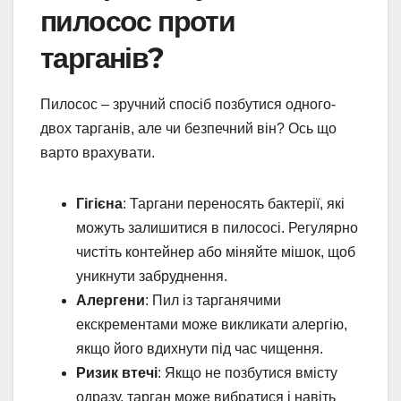
пилосос проти
тарганів?
Пилосос – зручний спосіб позбутися одного-
двох тарганів, але чи безпечний він? Ось що
варто врахувати.
Гігієна
: Таргани переносять бактерії, які
можуть залишитися в пилососі. Регулярно
чистіть контейнер або міняйте мішок, щоб
уникнути забруднення.
Алергени
: Пил із тарганячими
екскрементами може викликати алергію,
якщо його вдихнути під час чищення.
Ризик втечі
: Якщо не позбутися вмісту
одразу, тарган може вибратися і навіть