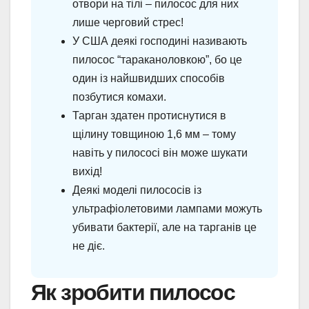
отвори на тілі – пилосос для них
лише черговий стрес!
У США деякі господині називають
пилосос “тараканоловкою”, бо це
один із найшвидших способів
позбутися комахи.
Тарган здатен протиснутися в
щілину товщиною 1,6 мм – тому
навіть у пилососі він може шукати
вихід!
Деякі моделі пилососів із
ультрафіолетовими лампами можуть
убивати бактерії, але на тарганів це
не діє.
Як зробити пилосос