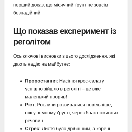
перший доказ, що місячний ґрунт не зовсім
безнадійний!
Що показав експеримент із
реголітом
Ось ключові висновки з цього дослідження, які
дають надію на майбутнє:
Проростання:
Насіння крес-салату
успішно зійшло в реголіті – це вже
маленький прорив!
Ріст:
Рослини розвивалися повільніше,
ніж у земному ґрунті, через брак поживних
речовин.
Стрес:
Листя було дрібнішим, а корені –