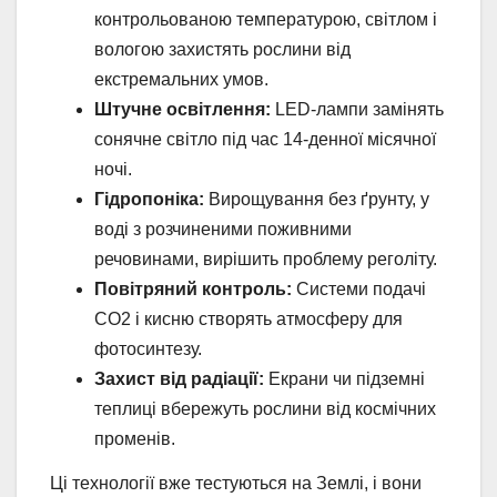
контрольованою температурою, світлом і
вологою захистять рослини від
екстремальних умов.
Штучне освітлення:
LED-лампи замінять
сонячне світло під час 14-денної місячної
ночі.
Гідропоніка:
Вирощування без ґрунту, у
воді з розчиненими поживними
речовинами, вирішить проблему реголіту.
Повітряний контроль:
Системи подачі
CO2 і кисню створять атмосферу для
фотосинтезу.
Захист від радіації:
Екрани чи підземні
теплиці вбережуть рослини від космічних
променів.
Ці технології вже тестуються на Землі, і вони