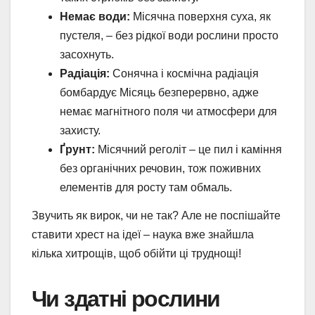
Немає води:
Місячна поверхня суха, як
пустеля, – без рідкої води рослини просто
засохнуть.
Радіація:
Сонячна і космічна радіація
бомбардує Місяць безперервно, адже
немає магнітного поля чи атмосфери для
захисту.
Ґрунт:
Місячний реголіт – це пил і каміння
без органічних речовин, тож поживних
елементів для росту там обмаль.
Звучить як вирок, чи не так? Але не поспішайте
ставити хрест на ідеї – наука вже знайшла
кілька хитрощів, щоб обійти ці труднощі!
Чи здатні рослини