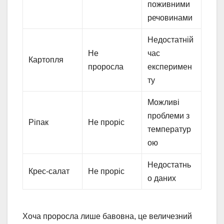
поживними
речовинами
Недостатній
Не
час
Картопля
проросла
експеримен
ту
Можливі
проблеми з
Ріпак
Не проріс
температур
ою
Недостатнь
Крес-салат
Не проріс
о даних
Хоча проросла лише бавовна, це величезний