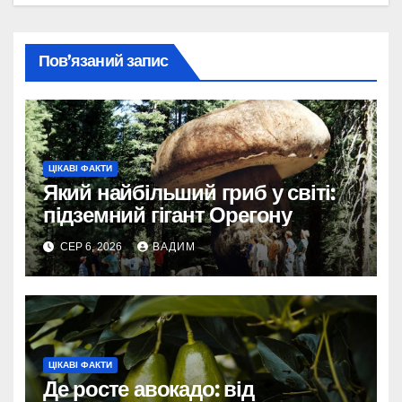
Пов’язаний запис
ЦІКАВІ ФАКТИ
Який найбільший гриб у світі:
підземний гігант Орегону
СЕР 6, 2026
ВАДИМ
ЦІКАВІ ФАКТИ
Де росте авокадо: від