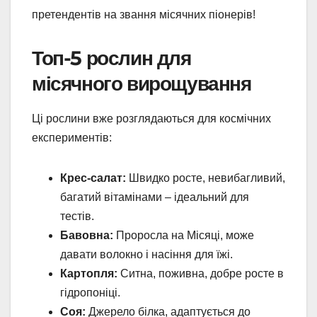
претендентів на звання місячних піонерів!
Топ-5 рослин для
місячного вирощування
Ці рослини вже розглядаються для космічних
експериментів:
Крес-салат:
Швидко росте, невибагливий,
багатий вітамінами – ідеальний для
тестів.
Бавовна:
Проросла на Місяці, може
давати волокно і насіння для їжі.
Картопля:
Ситна, поживна, добре росте в
гідропоніці.
Соя:
Джерело білка, адаптується до