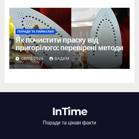
ПОРАДИ ТА ЛАЙФХАКИ
Як почистити праску від
пригорілого: перевірені методи
06/08/2026
ВАДИМ
InTime
Поради та цікаві факти