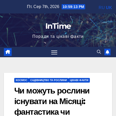
Перейти
Пт. Сер 7th, 2026
10:59:14 PM
RU
UK
до
вмісту
InTime
Поради та цікаві факти
КОСМОС
САДІВНИЦТВО ТА РОСЛИНИ
ЦІКАВІ ФАКТИ
Чи можуть рослини
існувати на Місяці:
фантастика чи