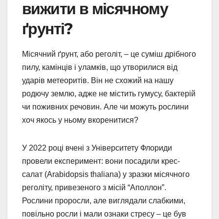
вижити в місячному
ґрунті?
Місячний ґрунт, або реголіт, – це суміш дрібного
пилу, камінців і уламків, що утворилися від
ударів метеоритів. Він не схожий на нашу
родючу землю, адже не містить гумусу, бактерій
чи поживних речовин. Але чи можуть рослини
хоч якось у ньому вкоренитися?
У 2022 році вчені з Університету Флориди
провели експеримент: вони посадили крес-
салат (Arabidopsis thaliana) у зразки місячного
реголіту, привезеного з місій “Аполлон”.
Рослини проросли, але виглядали слабкими,
повільно росли і мали ознаки стресу – це був