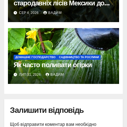
стародавніх лісів Мексики до
сучасних плантацій світу
СЕР 4, 2026
ВАДИМ
ДОМАШНЄ ГОСПОДАРСТВО
САДІВНИЦТВО ТА РОСЛИНИ
Як часто поливати огірки
ЛИП 31, 2026
ВАДИМ
Залишити відповідь
Щоб відправити коментар вам необхідно