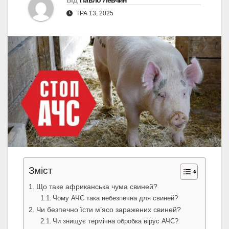
Від
Павло Левчин
ТРА 13, 2025
Зміст
Що таке африканська чума свиней?
Чому АЧС така небезпечна для свиней?
Чи безпечно їсти м’ясо заражених свиней?
Чи знищує термічна обробка вірус АЧС?