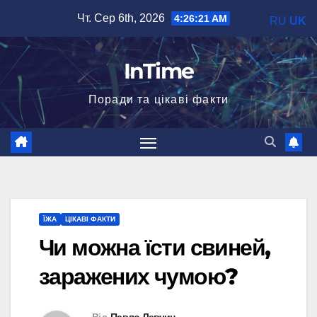
Перейти
Чт. Сер 6th, 2026
4:26:22 AM
RU
UK
до
вмісту
InTime
Поради та цікаві факти
ЇЖА
ЦІКАВІ ФАКТИ
Чи можна їсти свиней,
заражених чумою?