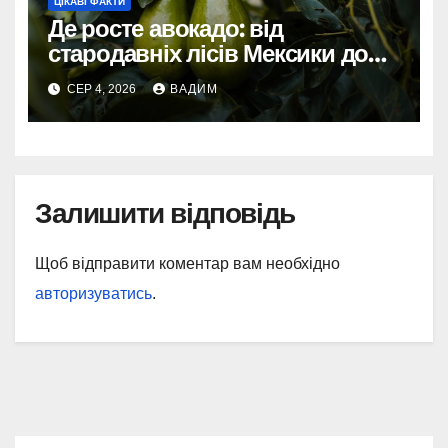
ЦІКАВІ ФАКТИ
Де росте авокадо: від
стародавніх лісів Мексики до
сучасних плантацій світу
СЕР 4, 2026
ВАДИМ
Залишити відповідь
Щоб відправити коментар вам необхідно
авторизуватись
.