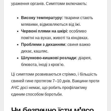
ураження органів. Симптоми включають:
Високу температуру:
тварини стають
млявими, відмовляються від їжі.
Червоні плями на шкірі:
особливо
помітні на вухах, животі та кінцівках.
Проблеми з диханням:
свиня важко
дихає, кашляє.
Шлунково-кишкові розлади:
діарея,
блювота, іноді з кров’ю.
Ці симптоми розвиваються стрімко, і більшість
свиней гине протягом 7–10 днів. Вакцини проти
АЧС досі немає, що робить профілактику
єдиним способом боротьби.
Чи безпечно їсти м’ясо