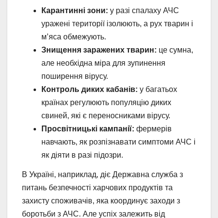
Карантинні зони:
у разі спалаху АЧС
уражені території ізолюють, а рух тварин і
м’яса обмежують.
Знищення заражених тварин:
це сумна,
але необхідна міра для зупинення
поширення вірусу.
Контроль диких кабанів:
у багатьох
країнах регулюють популяцію диких
свиней, які є переносниками вірусу.
Просвітницькі кампанії:
фермерів
навчають, як розпізнавати симптоми АЧС і
як діяти в разі підозри.
В Україні, наприклад, діє Державна служба з
питань безпечності харчових продуктів та
захисту споживачів, яка координує заходи з
боротьби з АЧС. Але успіх залежить від