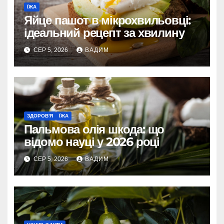
ЇЖА
Яйце пашот в мікрохвильовці:
ідеальний рецепт за хвилину
СЕР 5, 2026
ВАДИМ
ЗДОРОВ'Я
ЇЖА
Пальмова олія шкода: що
відомо науці у 2026 році
СЕР 5, 2026
ВАДИМ