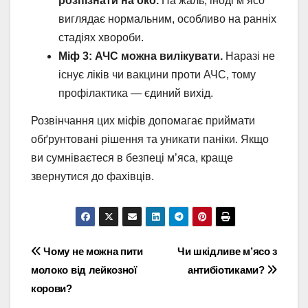
розпізнати на око.
На жаль, іноді м’ясо
виглядає нормальним, особливо на ранніх
стадіях хвороби.
Міф 3: АЧС можна вилікувати.
Наразі не
існує ліків чи вакцини проти АЧС, тому
профілактика — єдиний вихід.
Розвінчання цих міфів допомагає приймати
обґрунтовані рішення та уникати паніки. Якщо
ви сумніваєтеся в безпеці м’яса, краще
звернутися до фахівців.
Навігація
Чому не можна пити
Чи шкідливе м’ясо з
молоко від лейкозної
антибіотиками?
записів
корови?