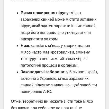
Ризик поширення вірусу:
м’ясо
заражених свиней може містити активний
вірус, який здатен заразити інших свиней,
якщо його неправильно утилізувати чи
використати як корм.
Низька якість м’яса:
у хворих тварин
м’ясо часто має крововиливи, змінену
текстуру та неприємний запах через
патологічні процеси в організмі.
Законодавчі заборони:
у більшості країн,
включно з Україною, м’ясо заражених
свиней підлягає знищенню, щоб запобігти
поширенню АЧС.
Отже, теоретично ви можете з’їсти таке м’ясо
без шкоди для себе, але на практиці це