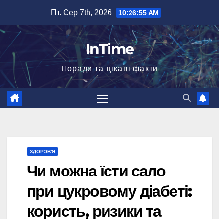
Перейти
Пт. Сер 7th, 2026
10:26:56 AM
до
вмісту
InTime
Поради та цікаві факти
ЗДОРОВ'Я
Чи можна їсти сало
при цукровому діабеті:
користь, ризики та