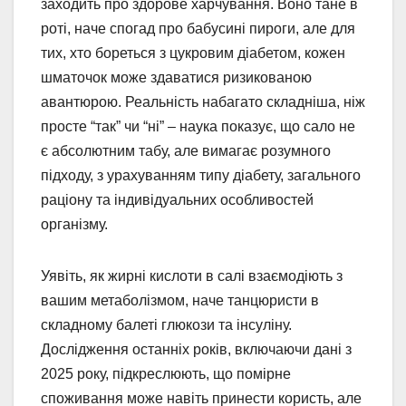
заходить про здорове харчування. Воно тане в
роті, наче спогад про бабусині пироги, але для
тих, хто бореться з цукровим діабетом, кожен
шматочок може здаватися ризикованою
авантюрою. Реальність набагато складніша, ніж
просте “так” чи “ні” – наука показує, що сало не
є абсолютним табу, але вимагає розумного
підходу, з урахуванням типу діабету, загального
раціону та індивідуальних особливостей
організму.
Уявіть, як жирні кислоти в салі взаємодіють з
вашим метаболізмом, наче танцюристи в
складному балеті глюкози та інсуліну.
Дослідження останніх років, включаючи дані з
2025 року, підкреслюють, що помірне
споживання може навіть принести користь, але