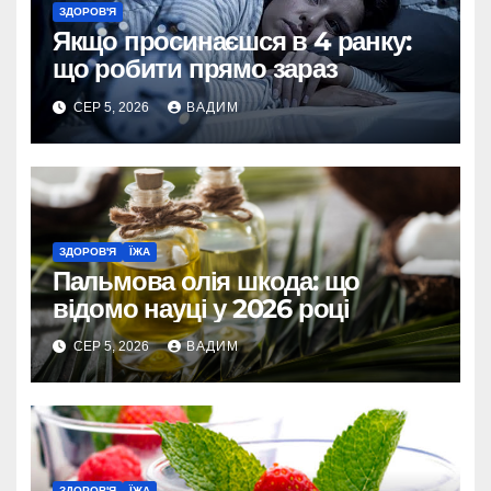
ЗДОРОВ'Я
Якщо просинаєшся в 4 ранку:
що робити прямо зараз
СЕР 5, 2026
ВАДИМ
ЗДОРОВ'Я
ЇЖА
Пальмова олія шкода: що
відомо науці у 2026 році
СЕР 5, 2026
ВАДИМ
ЗДОРОВ'Я
ЇЖА