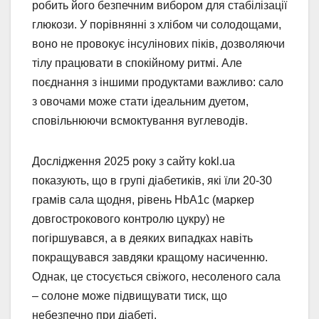
робить його безпечним вибором для стабілізації
глюкози. У порівнянні з хлібом чи солодощами,
воно не провокує інсулінових піків, дозволяючи
тілу працювати в спокійному ритмі. Але
поєднання з іншими продуктами важливо: сало
з овочами може стати ідеальним дуетом,
сповільнюючи всмоктування вуглеводів.
Дослідження 2025 року з сайту kokl.ua
показують, що в групі діабетиків, які їли 20-30
грамів сала щодня, рівень HbA1c (маркер
довгострокового контролю цукру) не
погіршувався, а в деяких випадках навіть
покращувався завдяки кращому насиченню.
Однак, це стосується свіжого, несоленого сала
– солоне може підвищувати тиск, що
небезпечно при діабеті.