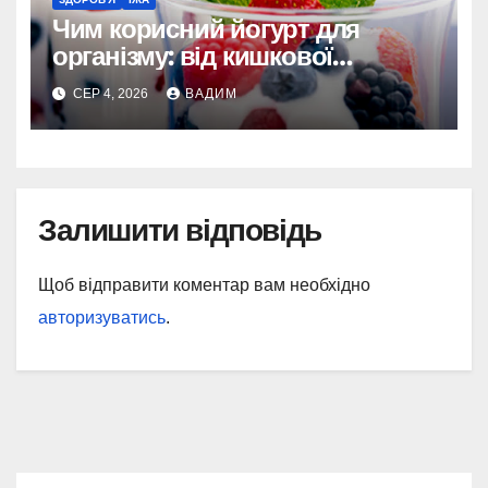
Чим корисний йогурт для
організму: від кишкової
мікрофлори до довголіття
СЕР 4, 2026
ВАДИМ
Залишити відповідь
Щоб відправити коментар вам необхідно
авторизуватись
.