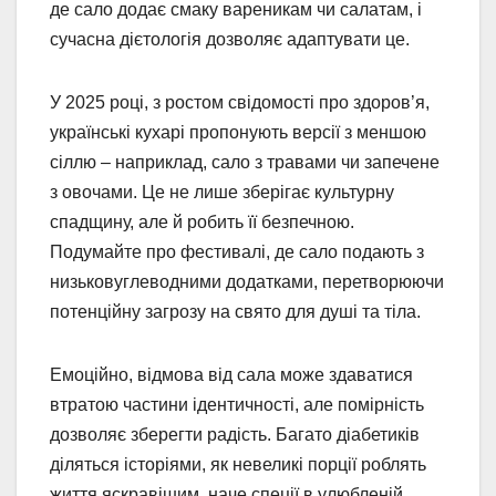
де сало додає смаку вареникам чи салатам, і
сучасна дієтологія дозволяє адаптувати це.
У 2025 році, з ростом свідомості про здоров’я,
українські кухарі пропонують версії з меншою
сіллю – наприклад, сало з травами чи запечене
з овочами. Це не лише зберігає культурну
спадщину, але й робить її безпечною.
Подумайте про фестивалі, де сало подають з
низьковуглеводними додатками, перетворюючи
потенційну загрозу на свято для душі та тіла.
Емоційно, відмова від сала може здаватися
втратою частини ідентичності, але помірність
дозволяє зберегти радість. Багато діабетиків
діляться історіями, як невеликі порції роблять
життя яскравішим, наче спеції в улюбленій