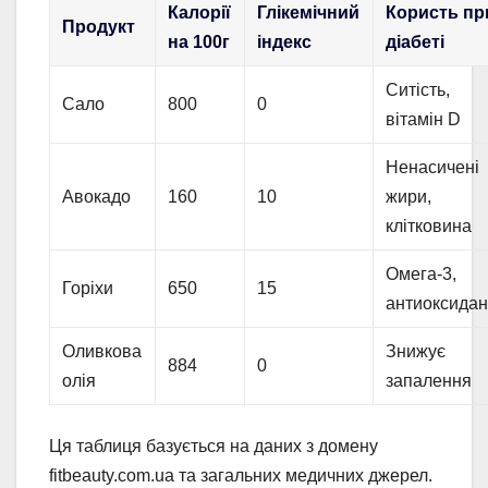
Калорії
Глікемічний
Користь пр
Продукт
на 100г
індекс
діабеті
Ситість,
Сало
800
0
вітамін D
Ненасичені
Авокадо
160
10
жири,
клітковина
Омега-3,
Горіхи
650
15
антиоксидан
Оливкова
Знижує
884
0
олія
запалення
Ця таблиця базується на даних з домену
fitbeauty.com.ua та загальних медичних джерел.