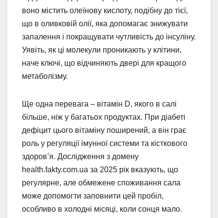
воно містить олеїнову кислоту, подібну до тієї,
що в оливковій олії, яка допомагає знижувати
запалення і покращувати чутливість до інсуліну.
Уявіть, як ці молекули проникають у клітини,
наче ключі, що відчиняють двері для кращого
метаболізму.
Ще одна перевага – вітамін D, якого в салі
більше, ніж у багатьох продуктах. При діабеті
дефіцит цього вітаміну поширений, а він грає
роль у регуляції імунної системи та кісткового
здоров’я. Дослідження з домену
health.fakty.com.ua за 2025 рік вказують, що
регулярне, але обмежене споживання сала
може допомогти заповнити цей пробіл,
особливо в холодні місяці, коли сонця мало.