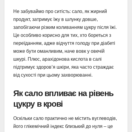
Не забуваймо про ситість: сало, як жирний
продукт, затримує їжу в шлунку довше,
запобігаючи різким коливанням цукру після їжі.
Це особливо корисно для тих, хто бореться з
переїданням, адже відчуття голоду при діабеті
може бути оманливим, наче вовк у овечій
шкурі. Плюс, арахідонова кислота в салі
підтримує здоров’я шкіри, яка часто страждає
від сухості при цьому захворюванні.
Як сало впливає на рівень
цукру в крові
Оскільки сало практично не містить вуглеводів,
його глікемічний індекс близький до нуля – це