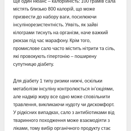
Ще один нюанс – калорійність: 100 грамів сала
містять близько 800 калорій, що може
призвести до набору ваги, посилюючи
інсулінорезистентність. Уявіть, як зайві
кілограми тиснуть на організм, наче важкий
рюкзак під час марафону. Крім того,
промислове сало часто містить нітрити та сіль,
які провокують гіпертонію – поширену
супутницю діабету.
Для діабету 1 типу ризики нижчі, оскільки
метаболізм інсуліну контролюється ін’єкціями,
але надмір жиру все одно може сповільнити
травлення, викликаючи нудоту чи дискомфорт.
У рідкісних випадках, сало з антибіотиками від
тваринного походження може взаємодіяти з
ліками, тому вибір органічного продукту стає