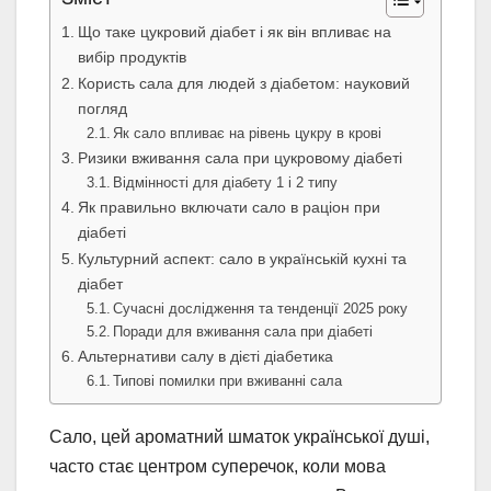
Що таке цукровий діабет і як він впливає на
вибір продуктів
Користь сала для людей з діабетом: науковий
погляд
Як сало впливає на рівень цукру в крові
Ризики вживання сала при цукровому діабеті
Відмінності для діабету 1 і 2 типу
Як правильно включати сало в раціон при
діабеті
Культурний аспект: сало в українській кухні та
діабет
Сучасні дослідження та тенденції 2025 року
Поради для вживання сала при діабеті
Альтернативи салу в дієті діабетика
Типові помилки при вживанні сала
Сало, цей ароматний шматок української душі,
часто стає центром суперечок, коли мова