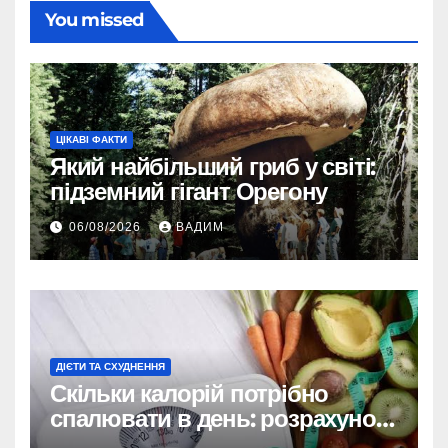
You missed
ЦІКАВІ ФАКТИ
Який найбільший гриб у світі:
підземний гігант Орегону
06/08/2026
ВАДИМ
ДІЄТИ ТА СХУДНЕННЯ
Скільки калорій потрібно
спалювати в день: розрахунок
TDEE і безпечні норми