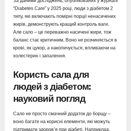
За даними досліджень, опублікованих у журналі
“Diabetes Care” у 2025 році, люди з діабетом 2
типу, які включають помірні порції ненасичених
жирів, демонструють кращий контроль ваги.
Але сало – це переважно насичені жири, тож
баланс стає критичним. Воно не розчиняється в
крові, як цукор, а накопичується, впливаючи на
холестерин і запалення.
Користь сала для
людей з діабетом:
науковий погляд
Сало не просто смачний додаток до борщу –
воно багате на корисні елементи, які можуть
підтримати здоров’я при діабеті. Наприклад,