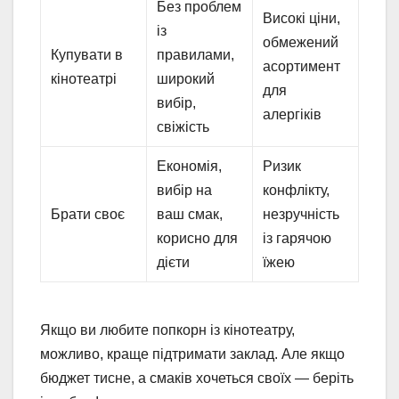
Без проблем
Високі ціни,
із
обмежений
Купувати в
правилами,
асортимент
кінотеатрі
широкий
для
вибір,
алергіків
свіжість
Економія,
Ризик
вибір на
конфлікту,
Брати своє
ваш смак,
незручність
корисно для
із гарячою
дієти
їжею
Якщо ви любите попкорн із кінотеатру,
можливо, краще підтримати заклад. Але якщо
бюджет тисне, а смаків хочеться своїх — беріть