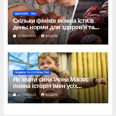
ЗДОРОВ'Я
ЇЖА
Скільки фініків можна їсти в
день: норми для здоров’я та
енергії
07/08/2026
ВАДИМ
ЛЮДИНА ТА СУСПІЛЬСТВО
Як звати сина Ілона Маска:
повна історія імен усіх
хлопчиків мільярдера
07/08/2026
ВАДИМ