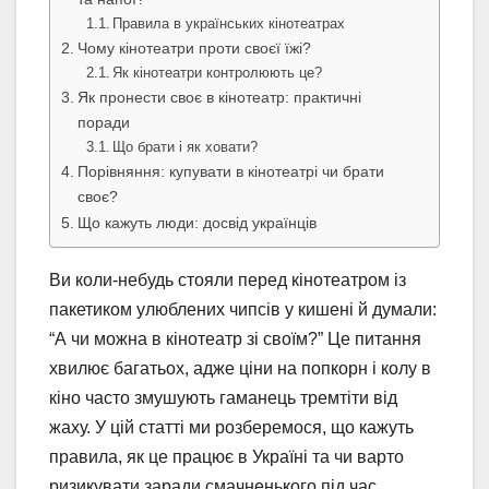
Правила в українських кінотеатрах
Чому кінотеатри проти своєї їжі?
Як кінотеатри контролюють це?
Як пронести своє в кінотеатр: практичні
поради
Що брати і як ховати?
Порівняння: купувати в кінотеатрі чи брати
своє?
Що кажуть люди: досвід українців
Ви коли-небудь стояли перед кінотеатром із
пакетиком улюблених чипсів у кишені й думали:
“А чи можна в кінотеатр зі своїм?” Це питання
хвилює багатьох, адже ціни на попкорн і колу в
кіно часто змушують гаманець тремтіти від
жаху. У цій статті ми розберемося, що кажуть
правила, як це працює в Україні та чи варто
ризикувати заради смачненького під час