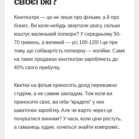
своєї їжі?
Кінотеатри — це не лише про фільми, а й про
бізнес. Ви коли-небудь звертали увагу, скільки
коштує маленький попкорн? У середньому 50-
70 гривень, а великий — усі 100-120! І це при
тому, що собівартість попкорну — копійки. Саме
на таких продажах кінотеатри заробляють до
40% свого прибутку.
Квитки на фільм приносять дохід переважно
студіям, а не самим закладам. Тож коли ви
приносите своє, ви ніби “крадете” у них
шматочок заробітку. Але чи варто через це
почуватися винним? У часи, коли ціни ростуть,
а гаманець худне, хочеться знайти компроміс.