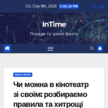
Перейти
Сб. Сер 8th, 2026
3:26:17 PM
RU
UK
до
вмісту
InTime
Поради та цікаві факти
ВІДПОЧИНОК
Чи можна в кінотеатр
зі своїм: розбираємо
правила та хитрощі