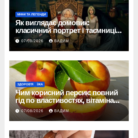
МІФИ ТА ЛЕГЕНДИ
Як виглядає домовик:
класичний портрет і таємниці
зовнішності
07/08/2026
ВАДИМ
ЗДОРОВ'Я
ЇЖА
Чим корисний персик: повний
гід по властивостях, вітамінах і
впливі на організм
07/08/2026
ВАДИМ