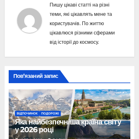
Пишу цікаві статті на різні
теми, які цікавлять мене та
користувачів. По життю
цікавлюся різними сферами
від історії до космосу.
Пов’язаний запис
ВІДПОЧИНОК
ПОДОРОЖІ
Яка найбезпечніша країна світу
у 2026 році