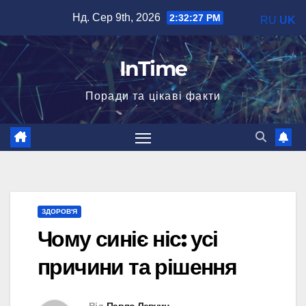
Перейти
Нд. Сер 9th, 2026
2:32:28 PM
RU
UK
до
вмісту
InTime
Поради та цікаві факти
ЗДОРОВ'Я
Чому синіє ніс: усі
причини та рішення