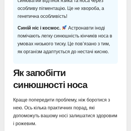
синюватий відтінок язика та носа через
особливу пігментацію. Це не хвороба, а
генетична особливість!
Синій ніс і космос.
Астронавти іноді
помічають легку синюшність кінчиків носа в
умовах низького тиску. Це пов’язано з тим,
як організм адаптується до нестачі кисню.
Як запобігти
синюшності носа
Краще попередити проблему, ніж боротися з
нею. Ось кілька практичних порад, які
допоможуть вашому носі залишатися здоровим
і рожевим.