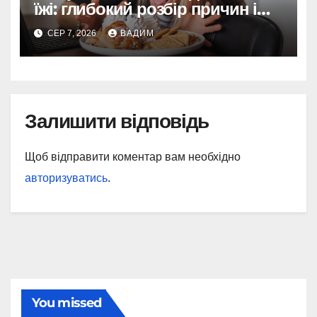
їжі: глибокий розбір причин і
способів контролювати потяг
СЕР 7, 2026
ВАДИМ
Залишити відповідь
Щоб відправити коментар вам необхідно
авторизуватись
.
You missed