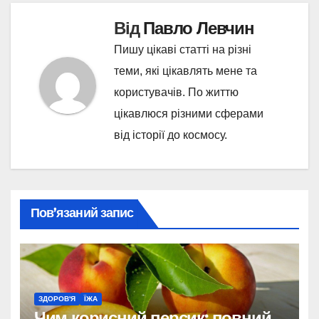
Від
Павло Левчин
Пишу цікаві статті на різні
теми, які цікавлять мене та
користувачів. По життю
цікавлюся різними сферами
від історії до космосу.
Пов’язаний запис
ЗДОРОВ'Я
ЇЖА
Чим корисний персик: повний