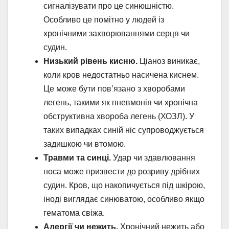
сигналізувати про це синюшністю.
Особливо це помітно у людей із
хронічними захворюваннями серця чи
судин.
Низький рівень кисню.
Ціаноз виникає,
коли кров недостатньо насичена киснем.
Це може бути пов’язано з хворобами
легень, такими як пневмонія чи хронічна
обструктивна хвороба легень (ХОЗЛ). У
таких випадках синій ніс супроводжується
задишкою чи втомою.
Травми та синці.
Удар чи здавлювання
носа може призвести до розриву дрібних
судин. Кров, що накопичується під шкірою,
іноді виглядає синюватою, особливо якщо
гематома свіжа.
Алергії чи нежить.
Хронічний нежить або