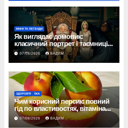
МІФИ ТА ЛЕГЕНДИ
Як виглядає домовик:
класичний портрет і таємниці
зовнішності
07/08/2026
ВАДИМ
ЗДОРОВ'Я
ЇЖА
Чим корисний персик: повний
гід по властивостях, вітамінах і
впливі на організм
07/08/2026
ВАДИМ