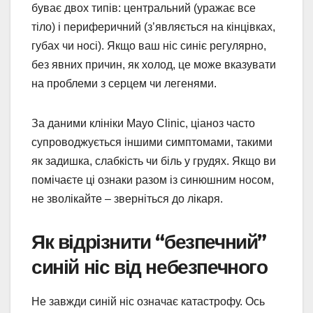
буває двох типів: центральний (уражає все
тіло) і периферичний (з’являється на кінцівках,
губах чи носі). Якщо ваш ніс синіє регулярно,
без явних причин, як холод, це може вказувати
на проблеми з серцем чи легенями.
За даними клініки Mayo Clinic, ціаноз часто
супроводжується іншими симптомами, такими
як задишка, слабкість чи біль у грудях. Якщо ви
помічаєте ці ознаки разом із синюшним носом,
не зволікайте – зверніться до лікаря.
Як відрізнити “безпечний”
синій ніс від небезпечного
Не завжди синій ніс означає катастрофу. Ось