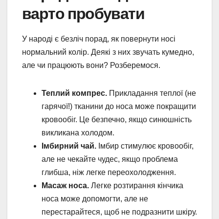
варто пробувати
У народі є безліч порад, як повернути носі
нормальний колір. Деякі з них звучать кумедно,
але чи працюють вони? Розберемося.
Теплий компрес.
Прикладання теплої (не
гарячої!) тканини до носа може покращити
кровообіг. Це безпечно, якщо синюшність
викликана холодом.
Імбирний чай.
Імбир стимулює кровообіг,
але не чекайте чудес, якщо проблема
глибша, ніж легке переохолодження.
Масаж носа.
Легке розтирання кінчика
носа може допомогти, але не
перестарайтеся, щоб не подразнити шкіру.