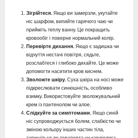
Зігрійтеся.
Якщо ви замерзли, укутайте
ніс шарфом, випийте гарячого чаю чи
прийміть теплу ванну. Це покращить
кровообіг і поверне нормальний колір.
Перевірте дихання.
Якщо є задишка чи
відчуття нестачі повітря, сядьте,
розслабтеся і глибоко дихайте. Це може
допомогти наситити кров киснем.
Зволожте шкіру.
Суха шкіра на носі може
підкреслювати синюшність, особливо
взимку. Використовуйте зволожувальний
крем із пантенолом чи алое.
Слідкуйте за симптомами.
Якщо синій
ніс супроводжується болем, слабкістю чи
зміною кольору інших частин тіла,
запишіться до терапевта чи кардіолога.