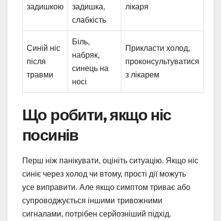
задишкою
задишка,
лікаря
слабкість
Біль,
Синій ніс
Прикласти холод,
набряк,
після
проконсультуватися
синець на
травми
з лікарем
носі
Що робити, якщо ніс
посинів
Перш ніж панікувати, оцініть ситуацію. Якщо ніс
синіє через холод чи втому, прості дії можуть
усе виправити. Але якщо симптом триває або
супроводжується іншими тривожними
сигналами, потрібен серйозніший підхід.