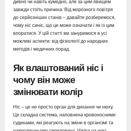
дивно чи навіть кумедно, але за цим явищем
завжди стоїть причина. Від морозного повітря
до серйозніших станів – давайте розберемося,
чому ніс синіє, що це може означати і як із цим
впоратися. У цій статті ми зануримося в усі
можливі аспекти: від фізіології до народних
методів і медичних порад.
Як влаштований ніс і
чому він може
змінювати колір
Ніс – це не просто орган для дихання чи нюху.
Це складна система, наповнена кровоносними
судинами, які реагують на зміни в організмі та
навколишньому середовищі. Шкіра на носі