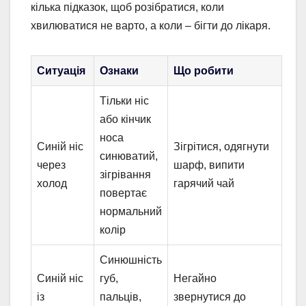
кілька підказок, щоб розібратися, коли
хвилюватися не варто, а коли – бігти до лікаря.
Ситуація
Ознаки
Що робити
Тільки ніс
або кінчик
носа
Синій ніс
Зігрітися, одягнути
синюватий,
через
шарф, випити
зігрівання
холод
гарячий чай
повертає
нормальний
колір
Синюшність
Синій ніс
губ,
Негайно
із
пальців,
звернутися до