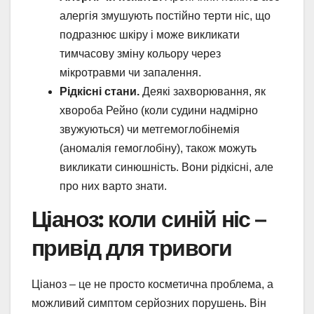
алергія змушують постійно терти ніс, що
подразнює шкіру і може викликати
тимчасову зміну кольору через
мікротравми чи запалення.
Рідкісні стани.
Деякі захворювання, як
хвороба Рейно (коли судини надмірно
звужуються) чи метгемоглобінемія
(аномалія гемоглобіну), також можуть
викликати синюшність. Вони рідкісні, але
про них варто знати.
Ціаноз: коли синій ніс –
привід для тривоги
Ціаноз – це не просто косметична проблема, а
можливий симптом серйозних порушень. Він