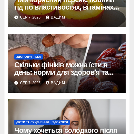
гід по властивостях, вітамінах і
впливі на організм
СЕР 7, 2026
ВАДИМ
ЗДОРОВ'Я
ЇЖА
Скільки фініків можна їсти в
день: норми для здоров’я та
енергії
СЕР 7, 2026
ВАДИМ
ДІЄТИ ТА СХУДНЕННЯ
ЗДОРОВ'Я
Чому хочеться солодкого після