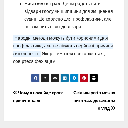
Настоянки трав.
Деякі радять пити
відвари глоду чи шипшини для зміцнення
судин. Це корисно для профілактики, але
не замінить візит до лікаря.
Народні методи можуть бути корисними для
профілактики, але не лікують серйозні причини
синюшності.
Якщо симптом повторюється,
довіртеся фахівцям.
Навігація
Чому з носа йде кров:
Скільки разів можна
причини та дії
пити чай: детальний
записів
огляд