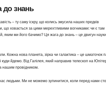
а до знань
вість – ту саму іскру, що колись змусила наших предків
ти, що ховається за цими мерехтливими вогниками: чи є там
ий, яким ми його бачимо? Ця жага до знань – це двигун науки
ли. Кожна нова планета, зірка чи галактика – це шматочок п
і куди йдемо. Від Галілея, який направив телескоп на Юпітер
ла нашим провідником.
ь нас людьми. Ми не можемо зупинитися, коли перед нами сто