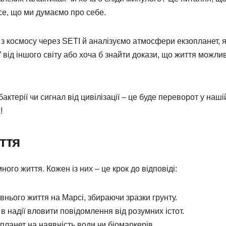
се, що ми думаємо про себе.
 космосу через SETI й аналізуємо атмосфери екзопланет, я
т” від іншого світу або хоча б знайти докази, що життя можли
актерії чи сигнал від цивілізації – це буде переворот у наші
!
ття
ого життя. Кожен із них – це крок до відповіді:
авнього життя на Марсі, збираючи зразки грунту.
в надії вловити повідомлення від розумних істот.
планет на наявність води чи біомаркерів.