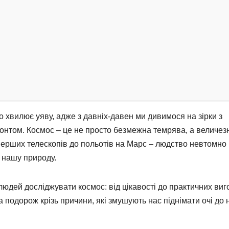
хвилює уяву, адже з давніх-давен ми дивимося на зірки з
зонтом. Космос – це не просто безмежна темрява, а величез
д перших телескопів до польотів на Марс – людство невтомно
в нашу природу.
людей досліджувати космос: від цікавості до практичних виго
 подорож крізь причини, які змушують нас піднімати очі до 