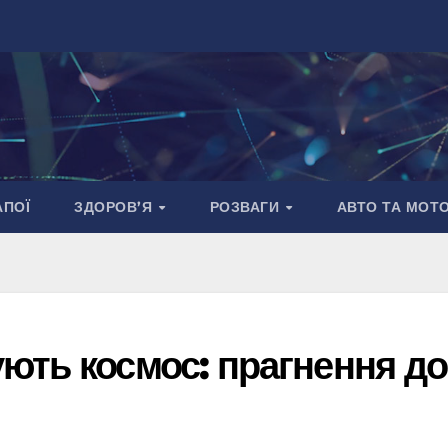
АПОЇ
ЗДОРОВ’Я
РОЗВАГИ
АВТО ТА МОТ
ють космос: прагнення до