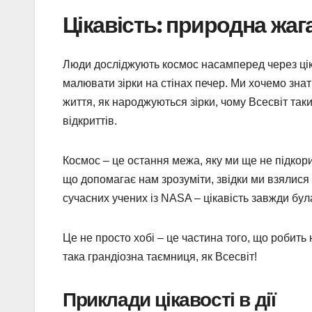
Цікавість: природна жаг
Люди досліджують космос насамперед через ціка
малювати зірки на стінах печер. Ми хочемо зна
життя, як народжуються зірки, чому Всесвіт так
відкриттів.
Космос – це остання межа, яку ми ще не підкори
що допомагає нам зрозуміти, звідки ми взялися 
сучасних учених із NASA – цікавість завжди бу
Це не просто хобі – це частина того, що робит
така грандіозна таємниця, як Всесвіт!
Приклади цікавості в дії