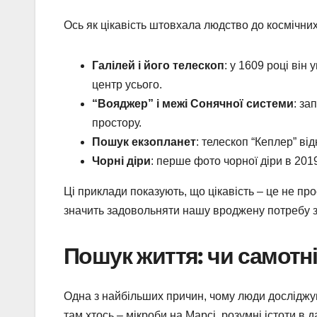
Ось як цікавість штовхала людство до космічних
Галілей і його телескоп
: у 1609 році ві
центр усього.
“Вояджер” і межі Сонячної системи
: за
простору.
Пошук екзопланет
: телескоп “Кеплер” від
Чорні діри
: перше фото чорної діри в 201
Ці приклади показують, що цікавість – це не пр
значить задовольняти нашу вроджену потребу з
Пошук життя: чи самотні
Одна з найбільших причин, чому люди досліджую
там хтось – мікроби на Марсі, розумні істоти в 