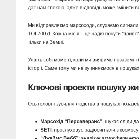
дає нам спокою, адже відповідь може змінити в
Ми відправляємо марсоходи, слухаємо сигнали з
TOI-700 d. Кожна місія – це надія почути “приві
тільки на Землі.
Уявіть собі момент, коли ми виявимо позаземні б
історії. Саме тому ми не зупиняємося в пошуках
Ключові проекти пошуку жи
Ось головні зусилля людства в пошуках позаземн
Марсохід “Персеверанс”
: шукає сліди д
SETI
: прослуховує радіосигнали з космосу 
“Джеймс Вебб”
: аналізує атмосфери екзо