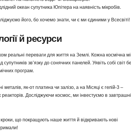
ідлідний океан супутника Юпітера на наявність мікробів.
ліджуємо його, бо хочемо знати, чи є ми єдиними у Всесвіті!
логії й ресурси
лком реальні переваги для життя на Землі. Кожна космічна мі
д супутників зв’язку до сонячних панелей. Уявіть собі світ б
мічних програм.
 металів, як-от платина чи залізо, а на Місяці є гелій-3 –
 реакторів. Досліджуючи космос, ми інвестуємо в завтрашн
і кроки, що покращують наше життя й відкривають нові
тримали!