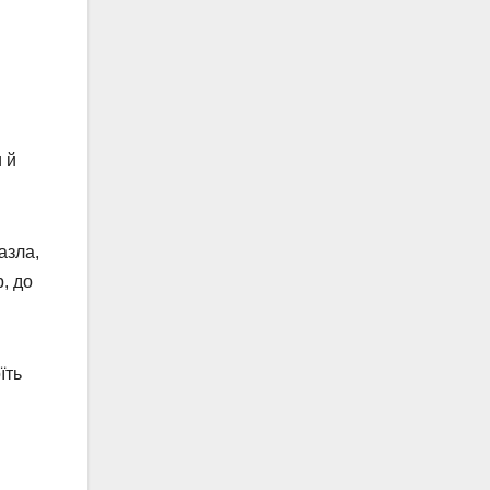
 й
азла,
, до
їть