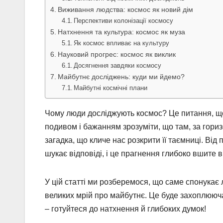
Виживання людства: космос як новий дім
Перспективи колонізації космосу
Натхнення та культура: космос як муза
Як космос впливає на культуру
Науковий прогрес: космос як виклик
Досягнення завдяки космосу
Майбутнє досліджень: куди ми йдемо?
Майбутні космічні плани
Чому люди досліджують космос? Це питання, що 
подивом і бажанням зрозуміти, що там, за гори
загадка, що кличе нас розкрити її таємниці. Ві
шукає відповіді, і це прагнення глибоко вшите 
У цій статті ми розберемося, що саме спонукає 
великих мрій про майбутнє. Це буде захоплююча
– готуйтеся до натхнення й глибоких думок!