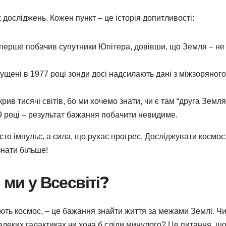
 досліджень. Кожен пункт – це історія допитливості:
н уперше побачив супутники Юпітера, довівши, що Земля – не
пущені в 1977 році зонди досі надсилають дані з міжзоряного
крив тисячі світів, бо ми хочемо знати, чи є там “друга Земля
9 році – результат бажання побачити невидиме.
осто імпульс, а сила, що рухає прогрес. Досліджувати космос
нати більше!
 ми у Всесвіті?
ть космос, – це бажання знайти життя за межами Землі. Чи
далеких галактиках чи хоча б сліди минулого? Це питання, щ