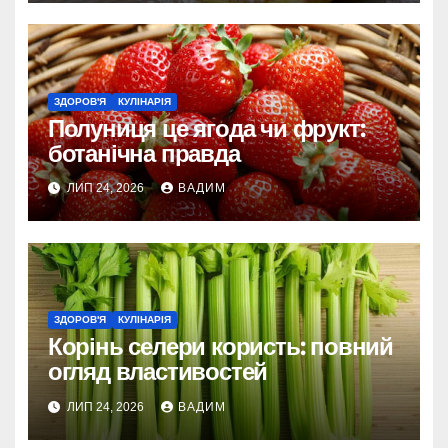
ЗДОРОВ'Я
КУЛІНАРІЯ
Полуниця це ягода чи фрукт:
ботанічна правда
ЛИП 24, 2026
ВАДИМ
ЗДОРОВ'Я
КУЛІНАРІЯ
Корінь селери користь: повний
огляд властивостей
ЛИП 24, 2026
ВАДИМ