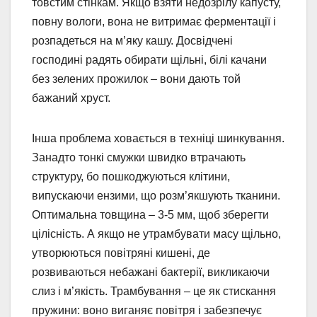
товстим стінкам. Якщо взяти недозрілу капусту,
повну вологи, вона не витримає ферментації і
розпадеться на м’яку кашу. Досвідчені
господині радять обирати щільні, білі качани
без зелених прожилок – вони дають той
бажаний хруст.
Інша проблема ховається в техніці шинкування.
Занадто тонкі смужки швидко втрачають
структуру, бо пошкоджуються клітини,
випускаючи ензими, що розм’якшують тканини.
Оптимальна товщина – 3-5 мм, щоб зберегти
цілісність. А якщо не утрамбувати масу щільно,
утворюються повітряні кишені, де
розвиваються небажані бактерії, викликаючи
слиз і м’якість. Трамбування – це як стискання
пружини: воно виганяє повітря і забезпечує