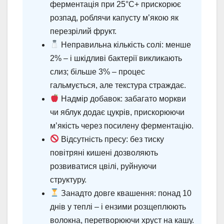
ферментація при 25°C+ прискорює
розпад, роблячи капусту м’якою як
перезрілий фрукт.
Неправильна кількість солі: менше
2% – і шкідливі бактерії викликають
слиз; більше 3% – процес
гальмується, але текстура страждає.
Надмір добавок: забагато моркви
чи яблук додає цукрів, прискорюючи
м’якість через посилену ферментацію.
Відсутність пресу: без тиску
повітряні кишені дозволяють
розвиватися цвілі, руйнуючи
структуру.
Занадто довге квашення: понад 10
днів у теплі – і ензими розщеплюють
волокна, перетворюючи хруст на кашу.