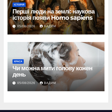
ІСТОРІЯ
Перші люди на землі: наукова
історія появи Homo sapiens
05/08/2026
ВАДИМ
КРАСА
Чи можна мити голову кожен
день
05/08/2026
ВАДИМ