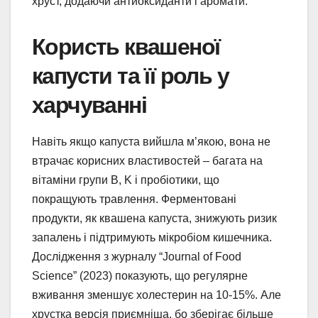
хруст, додаючи антиоксиданти і аромати.
Користь квашеної
капусти та її роль у
харчуванні
Навіть якщо капуста вийшла м’якою, вона не
втрачає корисних властивостей – багата на
вітаміни групи B, K і пробіотики, що
покращують травлення. Ферментовані
продукти, як квашена капуста, знижують ризик
запалень і підтримують мікробіом кишечника.
Дослідження з журналу “Journal of Food
Science” (2023) показують, що регулярне
вживання зменшує холестерин на 10-15%. Але
хрустка версія приємніша, бо зберігає більше