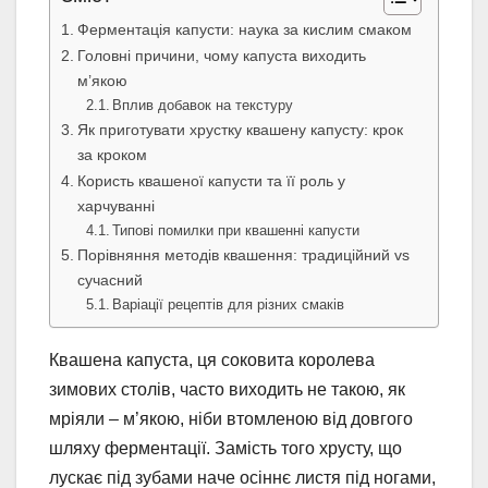
Ферментація капусти: наука за кислим смаком
Головні причини, чому капуста виходить
м’якою
Вплив добавок на текстуру
Як приготувати хрустку квашену капусту: крок
за кроком
Користь квашеної капусти та її роль у
харчуванні
Типові помилки при квашенні капусти
Порівняння методів квашення: традиційний vs
сучасний
Варіації рецептів для різних смаків
Квашена капуста, ця соковита королева
зимових столів, часто виходить не такою, як
мріяли – м’якою, ніби втомленою від довгого
шляху ферментації. Замість того хрусту, що
лускає під зубами наче осіннє листя під ногами,