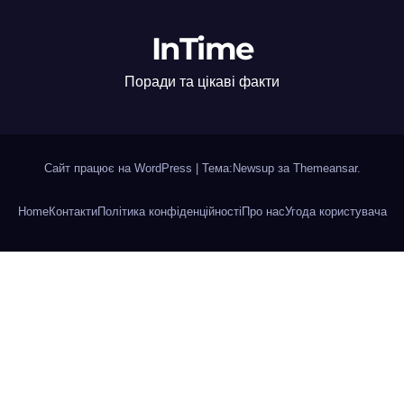
InTime
Поради та цікаві факти
Сайт працює на WordPress
|
Тема:Newsup за
Themeansar
.
Home
Контакти
Політика конфіденційності
Про нас
Угода користувача