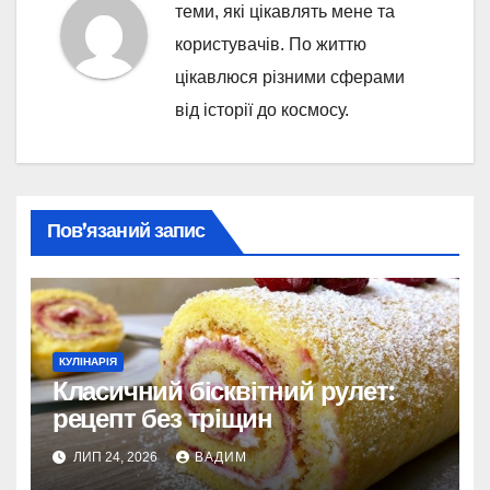
теми, які цікавлять мене та
користувачів. По життю
цікавлюся різними сферами
від історії до космосу.
Пов’язаний запис
КУЛІНАРІЯ
Класичний бісквітний рулет:
рецепт без тріщин
ЛИП 24, 2026
ВАДИМ