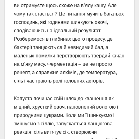
ви отримуєте щось схоже на в’ялу кашу. Але
чому так стається? Це питання мучить багатьох
господинь, які годинами шинкують овочі,
сподіваючись на ідеальний результат.
Розберемося в глибинах цього процесу, де
бактерії танцюють свій невидимий бал, а
маленькі помилки перетворюють твердий качан
на м’яку масу. Ферментація – це не просто
рецепт, а справжня алхімія, де температура,
сіль і час грають ролі головних акторів.
Капуста починає свій шлях до квашення як
міцний, хрусткий овоч, наповнений вологою і
природними цукрами. Коли ми її шинкуємо і
змішуємо з сіллю, запускається ланцюгова
реакція: сіль витягує сік, створюючи