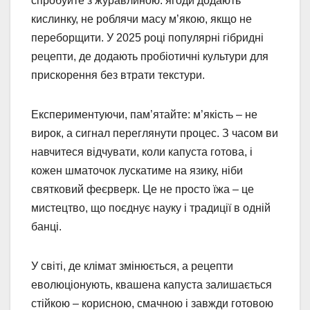
спробуйте з журавлиною: ягоди додають
кислинку, не роблячи масу м’якою, якщо не
переборщити. У 2025 році популярні гібридні
рецепти, де додають пробіотичні культури для
прискорення без втрати текстури.
Експериментуючи, пам’ятайте: м’якість – не
вирок, а сигнал переглянути процес. З часом ви
навчитеся відчувати, коли капуста готова, і
кожен шматочок лускатиме на язику, ніби
святковий феєрверк. Це не просто їжа – це
мистецтво, що поєднує науку і традиції в одній
банці.
У світі, де клімат змінюється, а рецепти
еволюціонують, квашена капуста залишається
стійкою – корисною, смачною і завжди готовою