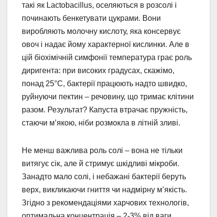
такі як Lactobacillus, оселяються в розсолі і
починають бенкетувати цукрами. Вони
виробляють молочну кислоту, яка консервує
овоч і надає йому характерної кислинки. Але в
цій біохімічній симфонії температура грає роль
диригента: при високих градусах, скажімо,
понад 25°C, бактерії працюють надто швидко,
руйнуючи пектин – речовину, що тримає клітини
разом. Результат? Капуста втрачає пружність,
стаючи м’якою, ніби розмокла в літній зливі.
Не менш важлива роль солі – вона не тільки
витягує сік, але й стримує шкідливі мікроби.
Занадто мало солі, і небажані бактерії беруть
верх, викликаючи гниття чи надмірну м’якість.
Згідно з рекомендаціями харчових технологів,
оптимальна концентрація – 2-3% від ваги