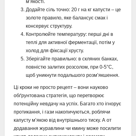
м’якості.
Додайте сіль точно: 20 г на кг капусти – це
золоте правило, яке балансує смак і
консервує структуру.
Контролюйте температуру: перші дні в
теплі для активної ферментації, потім у
холод для фіксації хрусту.
Зберігайте правильно: в скляних банках,
повністю залитих розсолом, при 0-5°C,
щоб уникнути подальшого розм’якшення.
Ці кроки не просто рецепт – вони науково
обґрунтована стратегія, що перетворює
потенційну невдачу на успіх. Багато хто ігнорує
протикання, і гази накопичуються, роблячи
капусту м’якою від внутрішнього тиску. А от
додавання журавлини чи кмину може посилити