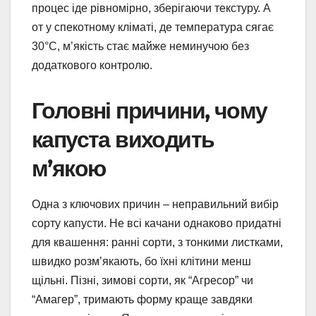
процес іде рівномірно, зберігаючи текстуру. А
от у спекотному кліматі, де температура сягає
30°C, м’якість стає майже неминучою без
додаткового контролю.
Головні причини, чому
капуста виходить
м’якою
Одна з ключових причин – неправильний вибір
сорту капусти. Не всі качани однаково придатні
для квашення: ранні сорти, з тонкими листками,
швидко розм’якають, бо їхні клітини менш
щільні. Пізні, зимові сорти, як “Агресор” чи
“Амагер”, тримають форму краще завдяки