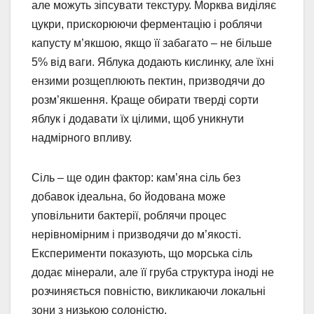
але можуть зіпсувати текстуру. Морква виділяє
цукри, прискорюючи ферментацію і роблячи
капусту м’якшою, якщо її забагато – не більше
5% від ваги. Яблука додають кислинку, але їхні
ензими розщеплюють пектин, призводячи до
розм’якшення. Краще обирати тверді сорти
яблук і додавати їх цілими, щоб уникнути
надмірного впливу.
Сіль – ще один фактор: кам’яна сіль без
добавок ідеальна, бо йодована може
уповільнити бактерії, роблячи процес
нерівномірним і призводячи до м’якості.
Експерименти показують, що морська сіль
додає мінерали, але її груба структура іноді не
розчиняється повністю, викликаючи локальні
зони з низькою солоністю.