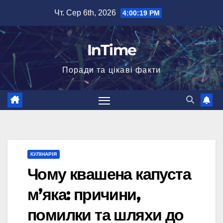
Перейти
Чт. Сер 6th, 2026
4:00:20 PM
до
вмісту
InTime
Поради та цікаві факти
КУЛІНАРІЯ
Чому квашена капуста
м’яка: причини,
помилки та шляхи до