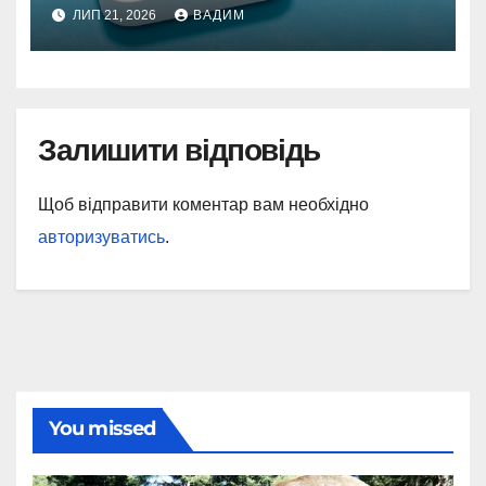
в майбутньому
ЛИП 21, 2026
ВАДИМ
Залишити відповідь
Щоб відправити коментар вам необхідно
авторизуватись
.
You missed