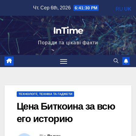
Перейти
Чт. Сер 6th, 2026
6:41:31 PM
RU
UK
до
вмісту
InTime
Поради та цікаві факти
ТЕХНОЛОГІЇ, ТЕХНІКА ТА ГАДЖЕТИ
Цена Биткоина за всю
его историю