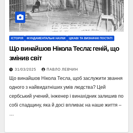
ІСТОРІЯ
ФУНДАМЕНТАЛЬНІ НАУКИ
ЦІКАВІ ТА ВИЗНАЧНІ ПОСТАТІ
Що винайшов Нікола Тесла: геній, що
змінив світ
31/03/2025
ПАВЛО ЛЕВЧИН
Що винайшов Нікола Тесла, щоб заслужити звання
одного з найвидатніших умів людства? Цей
сербський учений, інженер і винахідник залишив по
собі спадщину, яка й досі впливає на наше життя –
…