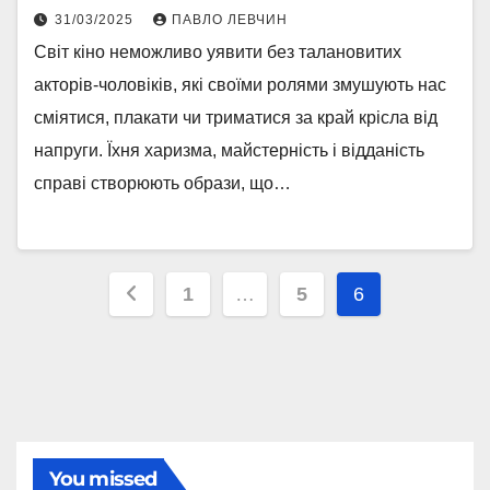
31/03/2025
ПАВЛО ЛЕВЧИН
Світ кіно неможливо уявити без талановитих
акторів-чоловіків, які своїми ролями змушують нас
сміятися, плакати чи триматися за край крісла від
напруги. Їхня харизма, майстерність і відданість
справі створюють образи, що…
Пагінація
1
…
5
6
записів
You missed