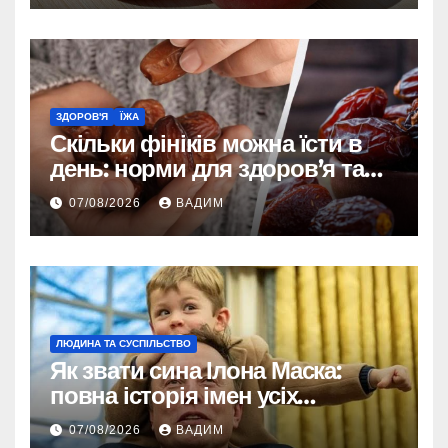
ЗДОРОВ'Я
ЇЖА
Скільки фініків можна їсти в
день: норми для здоров’я та
енергії
07/08/2026
ВАДИМ
ЛЮДИНА ТА СУСПІЛЬСТВО
Як звати сина Ілона Маска:
повна історія імен усіх
хлопчиків мільярдера
07/08/2026
ВАДИМ