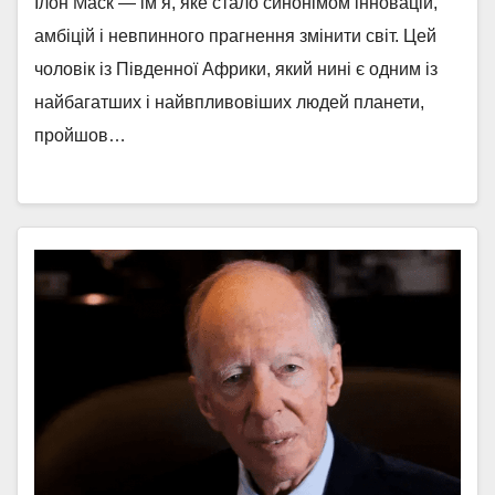
Ілон Маск — ім’я, яке стало синонімом інновацій,
амбіцій і невпинного прагнення змінити світ. Цей
чоловік із Південної Африки, який нині є одним із
найбагатших і найвпливовіших людей планети,
пройшов…