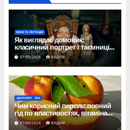
МІФИ ТА ЛЕГЕНДИ
Як виглядає домовик:
класичний портрет і таємниці
зовнішності
07/08/2026
ВАДИМ
ЗДОРОВ'Я
ЇЖА
Чим корисний персик: повний
гід по властивостях, вітамінах і
впливі на організм
07/08/2026
ВАДИМ