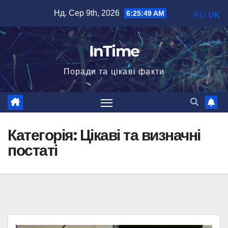
Перейти
Нд. Сер 9th, 2026
6:25:50 AM
RU
UK
до
вмісту
InTime
Поради та цікаві факти
Категорія:
Цікаві та визначні
постаті