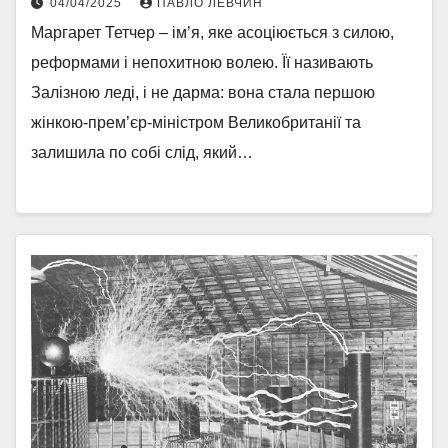
04/04/2025
ПАВЛО ЛЕВЧИН
Маргарет Тетчер – ім’я, яке асоціюється з силою,
реформами і непохитною волею. Її називають
Залізною леді, і не дарма: вона стала першою
жінкою-прем’єр-міністром Великобританії та
залишила по собі слід, який…