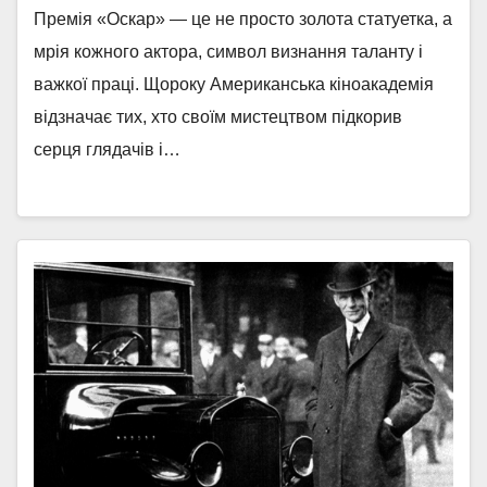
Премія «Оскар» — це не просто золота статуетка, а
мрія кожного актора, символ визнання таланту і
важкої праці. Щороку Американська кіноакадемія
відзначає тих, хто своїм мистецтвом підкорив
серця глядачів і…