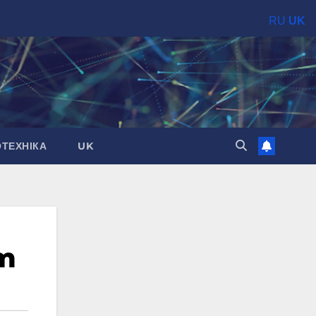
RU
UK
ОТЕХНІКА
UK
em