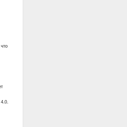
 что
ет
4.0.