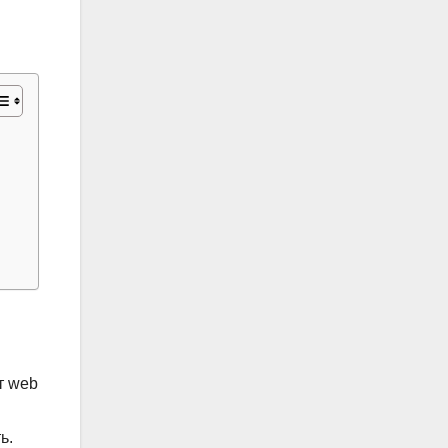
т web
ь.