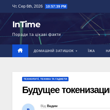
Перейти
Чт. Сер 6th, 2026
10:57:40 PM
до
вмісту
InTime
Поради та цікаві факти
ДОМАШНІЙ ЗАТИШОК
ЇЖА
Н
ТЕХНОЛОГІЇ, ТЕХНІКА ТА ГАДЖЕТИ
Будущее токенизаци
Від
Вадим