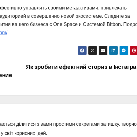
фективно управлять своими метаактивами, привлекать
 аудиторией в совершенно новой экосистеме. Следите за
вития вашего бизнеса с One Space и Системой Bitbon. Подр
com/
Як зробити ефектний сториз в Інстагр
ение
бається ділитися з вами простими секретами затишку, творчос
 світ корисних ідей.