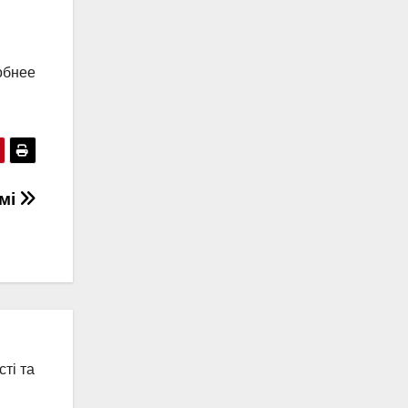
обнее
амі
ті та