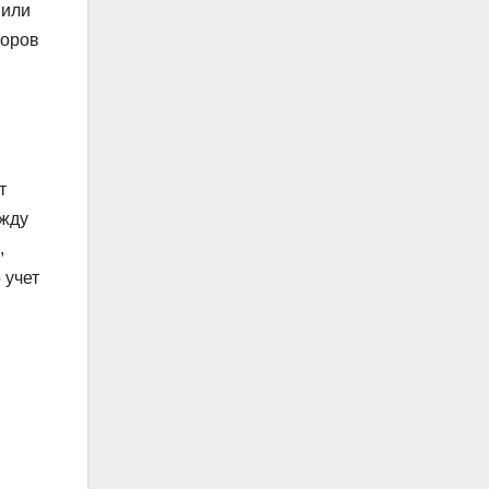
 или
торов
т
ежду
,
 учет