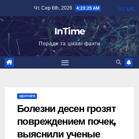
Перейти
Чт. Сер 6th, 2026
4:23:25 AM
RU
UK
до
вмісту
InTime
Поради та цікаві факти
ЗДОРОВ'Я
Болезни десен грозят
повреждением почек,
выяснили ученые