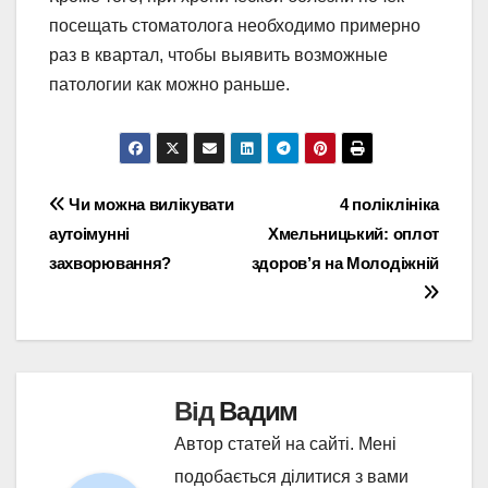
посещать стоматолога необходимо примерно
раз в квартал, чтобы выявить возможные
патологии как можно раньше.
Навігація
Чи можна вилікувати
4 поліклініка
аутоімунні
Хмельницький: оплот
записів
захворювання?
здоров’я на Молодіжній
Від
Вадим
Автор статей на сайті. Мені
подобається ділитися з вами