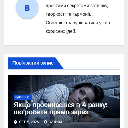
простими секретами затишку,
творчості та гармонії.
Обожнюю занурюватися у світ
корисних ідей.
Пов’язаний запис
ЗДОРОВ'Я
Якщо просинаєшся в 4 ранку:
що робити прямо зараз
СЕР 5, 2026
ВАДИМ