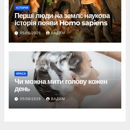
ІСТОРІЯ
Перші люди на землі: наукова
історія появи Homo sapiens
05/08/2026
ВАДИМ
КРАСА
Чи можна мити голову кожен
день
05/08/2026
ВАДИМ