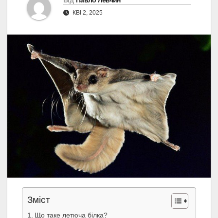
Від
Павло Левчин
КВІ 2, 2025
Зміст
Що таке летюча білка?