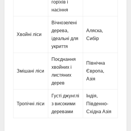
горіхів і
насіння
Вічнозелені
дерева,
Аляска,
Хвойні ліси
ідеальні для
Сибір
укриття
Поєднання
Північна
хвойних і
Змішані ліси
Європа,
листяних
Азія
дерев
Густі джунглі
Індія,
Тропічні ліси
з високими
Південно-
деревами
Східна Азія