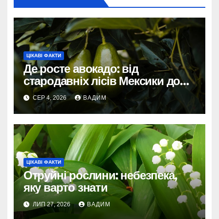
ЦІКАВІ ФАКТИ
Де росте авокадо: від
стародавніх лісів Мексики до
сучасних плантацій світу
СЕР 4, 2026
ВАДИМ
ЦІКАВІ ФАКТИ
Отруйні рослини: небезпека,
яку варто знати
ЛИП 27, 2026
ВАДИМ