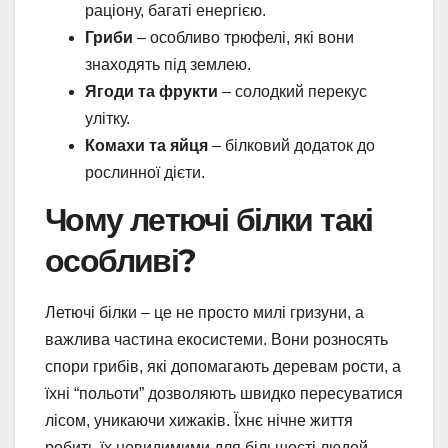
раціону, багаті енергією.
Гриби
– особливо трюфелі, які вони
знаходять під землею.
Ягоди та фрукти
– солодкий перекус
улітку.
Комахи та яйця
– білковий додаток до
рослинної дієти.
Чому летючі білки такі
особливі?
Летючі білки – це не просто милі гризуни, а
важлива частина екосистеми. Вони розносять
спори грибів, які допомагають деревам рости, а
їхні “польоти” дозволяють швидко пересуватися
лісом, уникаючи хижаків. Їхнє нічне життя
робить їх невидимими для більшості людей,