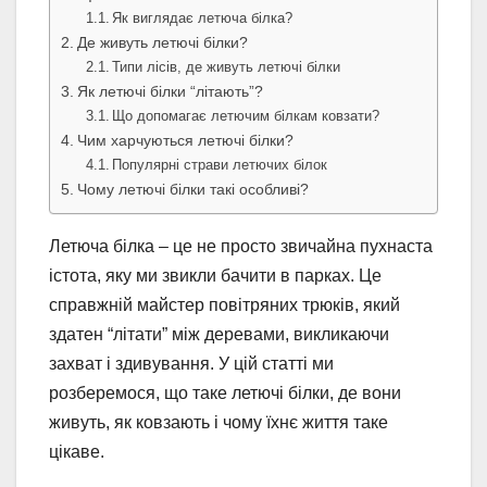
Як виглядає летюча білка?
Де живуть летючі білки?
Типи лісів, де живуть летючі білки
Як летючі білки “літають”?
Що допомагає летючим білкам ковзати?
Чим харчуються летючі білки?
Популярні страви летючих білок
Чому летючі білки такі особливі?
Летюча білка – це не просто звичайна пухнаста
істота, яку ми звикли бачити в парках. Це
справжній майстер повітряних трюків, який
здатен “літати” між деревами, викликаючи
захват і здивування. У цій статті ми
розберемося, що таке летючі білки, де вони
живуть, як ковзають і чому їхнє життя таке
цікаве.