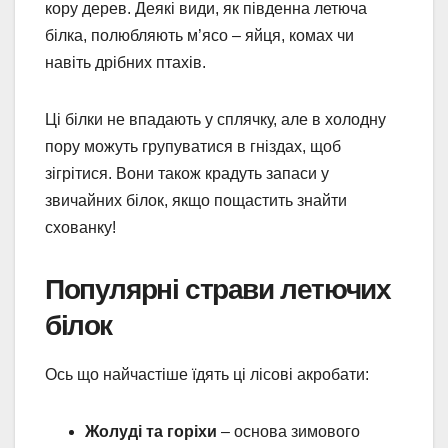
кору дерев. Деякі види, як південна летюча
білка, полюбляють м’ясо – яйця, комах чи
навіть дрібних птахів.
Ці білки не впадають у сплячку, але в холодну
пору можуть групуватися в гніздах, щоб
зігрітися. Вони також крадуть запаси у
звичайних білок, якщо пощастить знайти
схованку!
Популярні страви летючих
білок
Ось що найчастіше їдять ці лісові акробати:
Жолуді та горіхи
– основа зимового