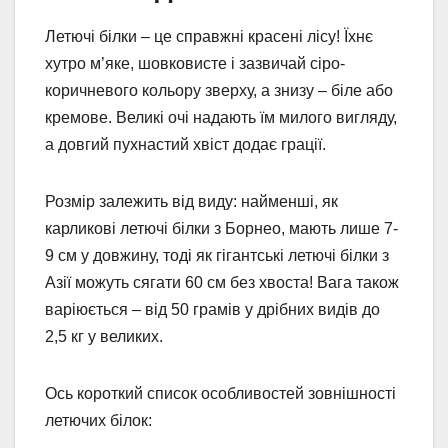
Летючі білки – це справжні красені лісу! Їхнє
хутро м’яке, шовковисте і зазвичай сіро-
коричневого кольору зверху, а знизу – біле або
кремове. Великі очі надають їм милого вигляду,
а довгий пухнастий хвіст додає грації.
Розмір залежить від виду: найменші, як
карликові летючі білки з Борнео, мають лише 7-
9 см у довжину, тоді як гігантські летючі білки з
Азії можуть сягати 60 см без хвоста! Вага також
варіюється – від 50 грамів у дрібних видів до
2,5 кг у великих.
Ось короткий список особливостей зовнішності
летючих білок: