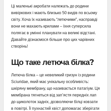
Ці маленькі акробати належать до родини
вивіркових і мають близько 50 видів по всьому
світу. Хоча їх називають “летючими”, насправді
вони не махають крилами – їхня суперсила
полягає в умінні планувати на великі відстані.
Давайте дізнаємося більше про цих чарівних
створінь!
Що таке летюча білка?
Летюча білка – це невеликий гризун із родини
Sciuridae, який має унікальну особливість:
шкіряну мембрану, що називається патагіум. Ця
мембрана тягнеться від зап’ястя передніх лап
до щиколоток задніх, дозволяючи білці ковзати
в повітрі. Її пухнастий хвіст допомагає зберігати