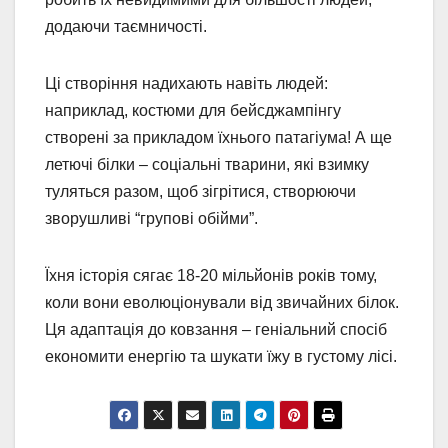
додаючи таємничості.
Ці створіння надихають навіть людей:
наприклад, костюми для бейсджампінгу
створені за прикладом їхнього патагіума! А ще
летючі білки – соціальні тварини, які взимку
туляться разом, щоб зігрітися, створюючи
зворушливі “групові обійми”.
Їхня історія сягає 18-20 мільйонів років тому,
коли вони еволюціонували від звичайних білок.
Ця адаптація до ковзання – геніальний спосіб
економити енергію та шукати їжу в густому лісі.