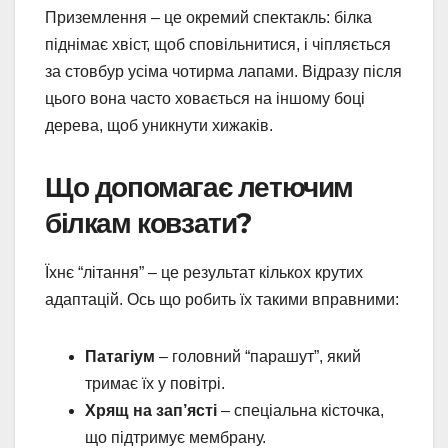
Приземлення – це окремий спектакль: білка
піднімає хвіст, щоб сповільнитися, і чіпляється
за стовбур усіма чотирма лапами. Відразу після
цього вона часто ховається на іншому боці
дерева, щоб уникнути хижаків.
Що допомагає летючим
білкам ковзати?
Їхнє “літання” – це результат кількох крутих
адаптацій. Ось що робить їх такими вправними:
Патагіум
– головний “парашут”, який
тримає їх у повітрі.
Хрящ на зап’ясті
– спеціальна кісточка,
що підтримує мембрану.