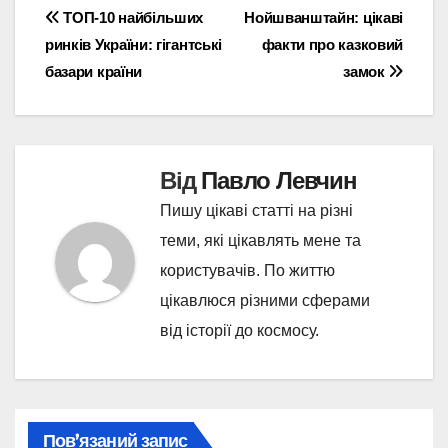
Навігація
ТОП-10 найбільших
Нойшванштайн: цікаві
ринків України: гігантські
факти про казковий
записів
базари країни
замок
Від
Павло Левчин
Пишу цікаві статті на різні
теми, які цікавлять мене та
користувачів. По життю
цікавлюся різними сферами
від історії до космосу.
Пов’язаний запис