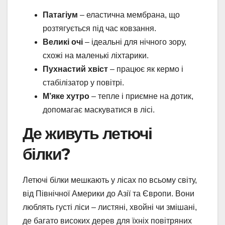
Патагіум
– еластична мембрана, що
розтягується під час ковзання.
Великі очі
– ідеальні для нічного зору,
схожі на маленькі ліхтарики.
Пухнастий хвіст
– працює як кермо і
стабілізатор у повітрі.
М’яке хутро
– тепле і приємне на дотик,
допомагає маскуватися в лісі.
Де живуть летючі
білки?
Летючі білки мешкають у лісах по всьому світу,
від Північної Америки до Азії та Європи. Вони
люблять густі ліси – листяні, хвойні чи змішані,
де багато високих дерев для їхніх повітряних