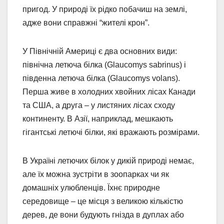
пригод. У природі їх рідко побачиш на землі,
адже вони справжні “жителі крон”.
У Північній Америці є два основних види:
північна летюча білка (Glaucomys sabrinus) і
південна летюча білка (Glaucomys volans).
Перша живе в холодних хвойних лісах Канади
та США, а друга – у листяних лісах сходу
континенту. В Азії, наприклад, мешкають
гігантські летючі білки, які вражають розмірами.
В Україні летючих білок у дикій природі немає,
але їх можна зустріти в зоопарках чи як
домашніх улюбленців. Їхнє природне
середовище – це місця з великою кількістю
дерев, де вони будують гнізда в дуплах або