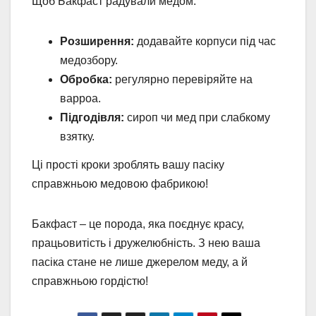
Щоб Бакфаст радували медом:
Розширення:
додавайте корпуси під час
медозбору.
Обробка:
регулярно перевіряйте на
варроа.
Підгодівля:
сироп чи мед при слабкому
взятку.
Ці прості кроки зроблять вашу пасіку
справжньою медовою фабрикою!
Бакфаст – це порода, яка поєднує красу,
працьовитість і дружелюбність. З нею ваша
пасіка стане не лише джерелом меду, а й
справжньою гордістю!