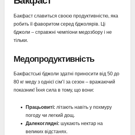
Бакфаст
Бакфаст славиться своєю продуктивністю, яка
робить її фаворитом серед бджолярів. Ці
бджоли – справжні чемпіони медозбору і не
тільки.
Медопродуктивність
Бакфастські бджоли здатні приносити від 50 до
80 кг меду з однієї сім’ї за сезон – вражаючий
показник! Їхня сила в тому, що вони:
Працьовиті:
літають навіть у похмуру
погоду чи легкий дощ.
Далекоглядні:
шукають нектар на
великих відстанях.