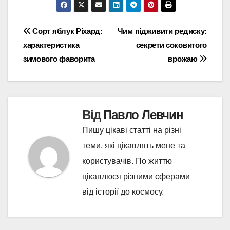
Навігація
Сорт яблук Ріхард:
Чим підживити редиску:
характеристика
секрети соковитого
записів
зимового фаворита
врожаю
Від
Павло Левчин
Пишу цікаві статті на різні
теми, які цікавлять мене та
користувачів. По життю
цікавлюся різними сферами
від історії до космосу.