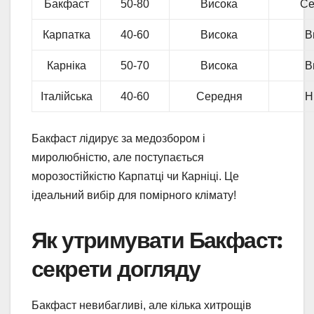
Бакфаст
50-80
Висока
Се
Карпатка
40-60
Висока
В
Карніка
50-70
Висока
В
Італійська
40-60
Середня
Н
Бакфаст лідирує за медозбором і
миролюбністю, але поступається
морозостійкістю Карпатці чи Карніці. Це
ідеальний вибір для помірного клімату!
Як утримувати Бакфаст:
секрети догляду
Бакфаст невибагливі, але кілька хитрощів