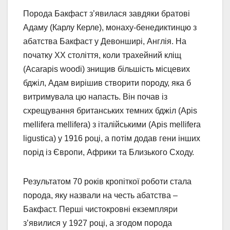
Порода Бакфаст з’явилася завдяки братові
Адаму (Карлу Керле), монаху-бенедиктинцю з
абатства Бакфаст у Девонширі, Англія. На
початку XX століття, коли трахейний кліщ
(Acarapis woodi) знищив більшість місцевих
бджіл, Адам вирішив створити породу, яка б
витримувала цю напасть. Він почав із
схрещування британських темних бджіл (Apis
mellifera mellifera) з італійськими (Apis mellifera
ligustica) у 1916 році, а потім додав гени інших
порід із Європи, Африки та Близького Сходу.
Результатом 70 років кропіткої роботи стала
порода, яку назвали на честь абатства –
Бакфаст. Перші чистокровні екземпляри
з’явилися у 1927 році, а згодом порода