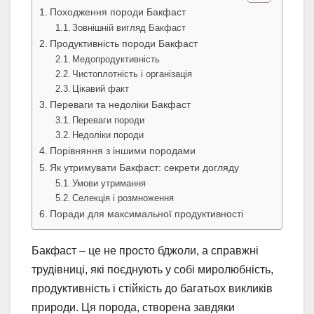
Походження породи Бакфаст
Зовнішній вигляд Бакфаст
Продуктивність породи Бакфаст
Медопродуктивність
Чистоплотність і організація
Цікавий факт
Переваги та недоліки Бакфаст
Переваги породи
Недоліки породи
Порівняння з іншими породами
Як утримувати Бакфаст: секрети догляду
Умови утримання
Селекція і розмноження
Поради для максимальної продуктивності
Бакфаст – це не просто бджоли, а справжні
трудівниці, які поєднують у собі миролюбність,
продуктивність і стійкість до багатьох викликів
природи. Ця порода, створена завдяки