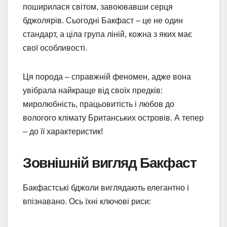
поширилася світом, завоювавши серця
бджолярів. Сьогодні Бакфаст – це не один
стандарт, а ціла група ліній, кожна з яких має
свої особливості.
Ця порода – справжній феномен, адже вона
увібрала найкраще від своїх предків:
миролюбність, працьовитість і любов до
вологого клімату Британських островів. А тепер
– до її характеристик!
Зовнішній вигляд Бакфаст
Бакфастські бджоли виглядають елегантно і
впізнавано. Ось їхні ключові риси: