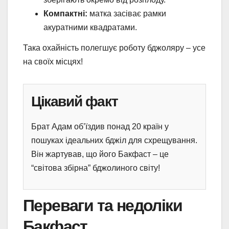
Компактні:
матка засіває рамки
акуратними квадратами.
Така охайність полегшує роботу бджоляру – усе
на своїх місцях!
Цікавий факт
Брат Адам об’їздив понад 20 країн у
пошуках ідеальних бджіл для схрещування.
Він жартував, що його Бакфаст – це
“світова збірна” бджолиного світу!
Переваги та недоліки
Бакфаст