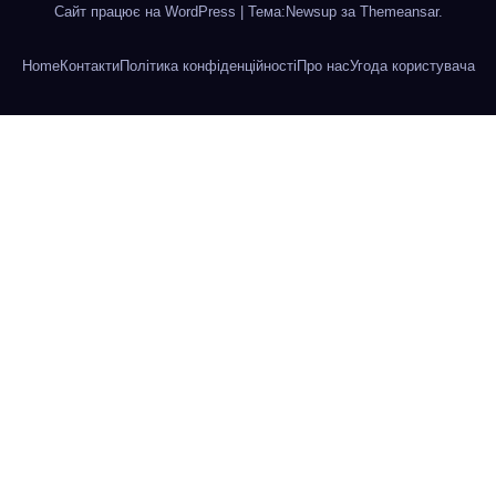
Сайт працює на WordPress
|
Тема:Newsup за
Themeansar
.
Home
Контакти
Політика конфіденційності
Про нас
Угода користувача