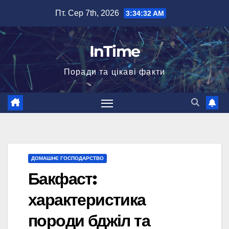
Перейти
Пт. Сер 7th, 2026
3:34:33 AM
до
вмісту
InTime
Поради та цікаві факти
ДОМАШНЄ ГОСПОДАРСТВО
Бакфаст:
характеристика
породи бджіл та