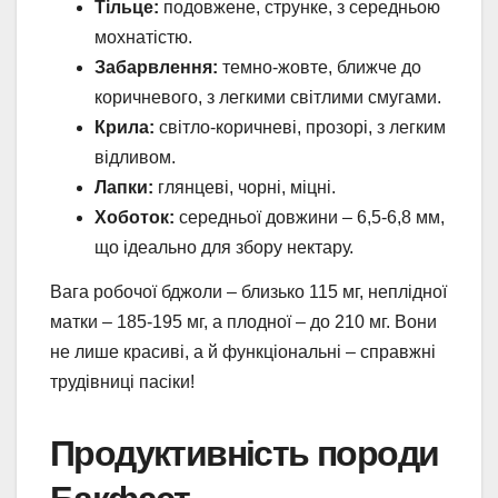
Тільце:
подовжене, струнке, з середньою
мохнатістю.
Забарвлення:
темно-жовте, ближче до
коричневого, з легкими світлими смугами.
Крила:
світло-коричневі, прозорі, з легким
відливом.
Лапки:
глянцеві, чорні, міцні.
Хоботок:
середньої довжини – 6,5-6,8 мм,
що ідеально для збору нектару.
Вага робочої бджоли – близько 115 мг, неплідної
матки – 185-195 мг, а плодної – до 210 мг. Вони
не лише красиві, а й функціональні – справжні
трудівниці пасіки!
Продуктивність породи