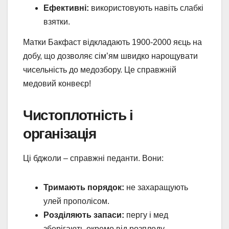
Ефективні:
використовують навіть слабкі
взятки.
Матки Бакфаст відкладають 1900-2000 яєць на
добу, що дозволяє сім’ям швидко нарощувати
чисельність до медозбору. Це справжній
медовий конвеєр!
Чистоплотність і
організація
Ці бджоли – справжні педанти. Вони:
Тримають порядок:
не захаращують
улей прополісом.
Розділяють запаси:
пергу і мед
зберігають окремо від розплоду.