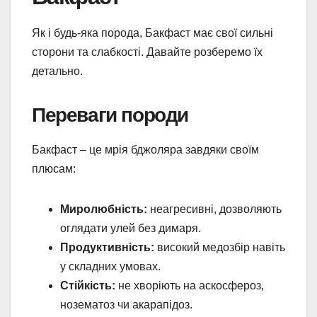
Як і будь-яка порода, Бакфаст має свої сильні
сторони та слабкості. Давайте розберемо їх
детально.
Переваги породи
Бакфаст – це мрія бджоляра завдяки своїм
плюсам:
Миролюбність:
неагресивні, дозволяють
оглядати улей без димаря.
Продуктивність:
високий медозбір навіть
у складних умовах.
Стійкість:
не хворіють на аскосфероз,
нозематоз чи акарапідоз.