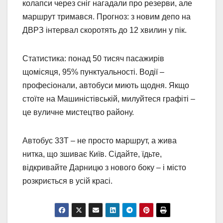
колапси через сніг нагадали про резерви, але
маршрут тримався. Прогноз: з новим депо на
ДВРЗ інтервал скоротять до 12 хвилин у пік.
Статистика: понад 50 тисяч пасажирів
щомісяця, 95% пунктуальності. Водії –
професіонали, автобуси миють щодня. Якщо
стоїте на Машиністівській, милуйтеся графіті –
це вуличне мистецтво району.
Автобус 33Т – не просто маршрут, а жива
нитка, що зшиває Київ. Сідайте, їдьте,
відкривайте Дарницю з нового боку – і місто
розкриється в усій красі.