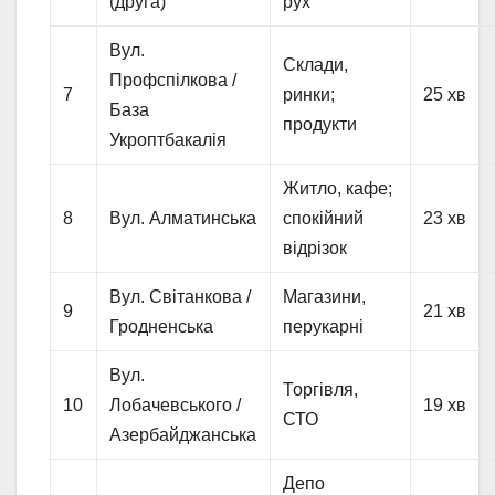
(друга)
рух
Вул.
Склади,
Профспілкова /
7
ринки;
25 хв
База
продукти
Укроптбакалія
Житло, кафе;
8
Вул. Алматинська
спокійний
23 хв
відрізок
Вул. Світанкова /
Магазини,
9
21 хв
Гродненська
перукарні
Вул.
Торгівля,
10
Лобачевського /
19 хв
СТО
Азербайджанська
Депо