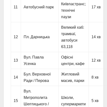
Київпастранс;
11
Автобусний парк
17 хв
технічні
паузи
Великий хаб:
трамваї,
12
Пл. Дарницька
14 хв
автобуси
63,118
Вул. Павла
Офісні
13
12 хв
Усенка
центри, кафе
Бул. Верховної
Житловий
14
8 хв
Ради / Перова
масив, парки
Вул.
Митрополита
Школи,
15
5 хв
Шептицького /
супермаркети