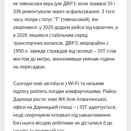
як тимчасова міра для ДВРЗ, коли трамваї 33 і
33К ремонтували через асфальтування. З того
часу, попри статус “Т” (тимчасовий), він
укорінився: у 2020 додали рейси під карантин, а
в 2026 лишився стабільним серед
транспортних колапсів. ДВРЗ, мікрорайон з
1950-х, завжди страждав від ізоляції – 33Т став
мостом до метро, зекономивши киянам години
на пересадках.
Сьогодні нові автобуси з Wi-Fi та низьким
підлогу роблять поїздки комфортнішими. Район
Дарниця росте: нові ЖК біля Алматинської,
офіси на Дарницькій площі – і 33Т адаптується,
іноді скорочуючи інтервал під навантаження.
Без нього місцеві робітники не дісталися б до
центру за розумний час.