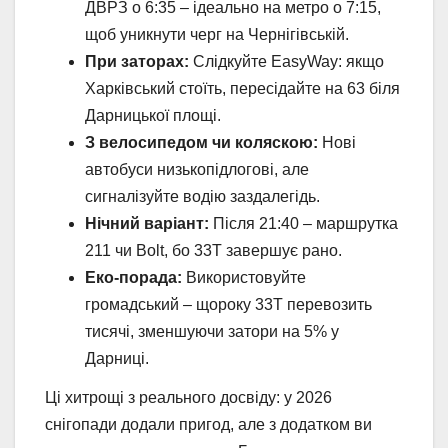
ДВРЗ о 6:35 – ідеально на метро о 7:15,
щоб уникнути черг на Чернігівській.
При заторах:
Слідкуйте EasyWay: якщо
Харківський стоїть, пересідайте на 63 біля
Дарницької площі.
З велосипедом чи коляскою:
Нові
автобуси низькопідлогові, але
сигналізуйте водію заздалегідь.
Нічний варіант:
Після 21:40 – маршрутка
211 чи Bolt, бо 33Т завершує рано.
Еко-порада:
Використовуйте
громадський – щороку 33Т перевозить
тисячі, зменшуючи затори на 5% у
Дарниці.
Ці хитрощі з реального досвіду: у 2026
снігопади додали пригод, але з додатком ви