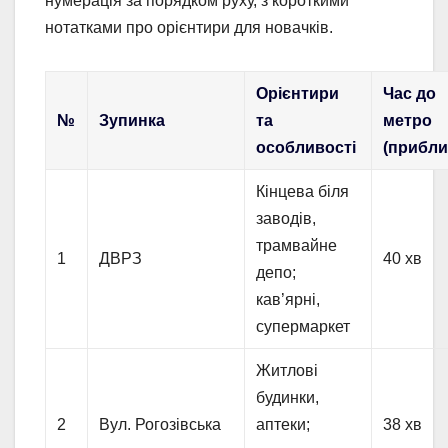
нумерація за порядком руху, з короткими
нотатками про орієнтири для новачків.
Орієнтири
Час до
№
Зупинка
та
метро
особливості
(прибли
Кінцева біля
заводів,
трамвайне
1
ДВРЗ
40 хв
депо;
кав’ярні,
супермаркет
Житлові
будинки,
2
Вул. Рогозівська
аптеки;
38 хв