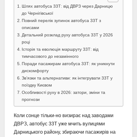
Шлях автобуса 33Т: від ДВРЗ через Дарницю
до Чернігівської
Повний перелік зупинок автобуса 33Т з
описами
Детальний розклад руху автобуса 33Т у 2026
році
Історія та еволюція маршруту 33Т: від
тимчасового до незамінного
Поради пасажирам автобуса 33Т: як уникнути
дискомфорту
Зв’язки та альтернативи: як інтегрувати 33Т у
поїздку Києвом
Особливості руху в 2026: затори, зміни та
прогнози
Коли сонце тільки-но визирає над заводами
ДВРЗ, автобус 33Т уже мчить вулицями
Дарницького району, збираючи пасажирів на