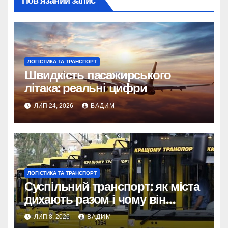
Пов’язаний запис
ЛОГІСТИКА ТА ТРАНСПОРТ
Швидкість пасажирського
літака: реальні цифри
ЛИП 24, 2026
ВАДИМ
ЛОГІСТИКА ТА ТРАНСПОРТ
Суспільний транспорт: як міста
дихають разом і чому він
змінює наше життя
ЛИП 8, 2026
ВАДИМ