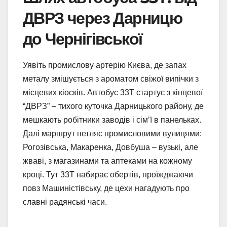
ДВРЗ через Дарницю
до Чернігівської
Уявіть промислову артерію Києва, де запах
металу змішується з ароматом свіжої випічки з
місцевих кіосків. Автобус 33Т стартує з кінцевої
“ДВРЗ” – тихого куточка Дарницького району, де
мешкають робітники заводів і сім’ї в панельках.
Далі маршрут петляє промисловими вулицями:
Рогозівська, Макаренка, Довбуша – вузькі, але
жваві, з магазинами та аптеками на кожному
кроці. Тут 33Т набирає обертів, проїжджаючи
повз Машиністівську, де цехи нагадують про
славні радянські часи.