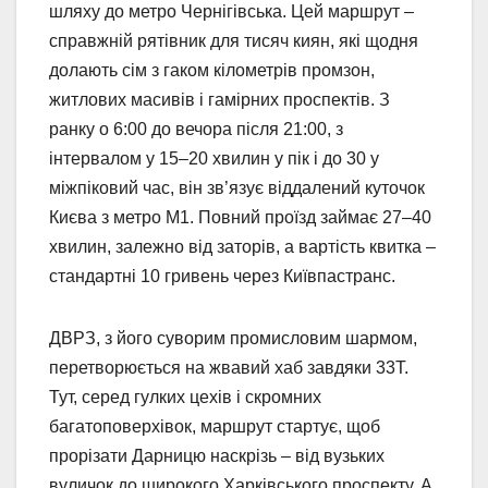
шляху до метро Чернігівська. Цей маршрут –
справжній рятівник для тисяч киян, які щодня
долають сім з гаком кілометрів промзон,
житлових масивів і гамірних проспектів. З
ранку о 6:00 до вечора після 21:00, з
інтервалом у 15–20 хвилин у пік і до 30 у
міжпіковий час, він зв’язує віддалений куточок
Києва з метро М1. Повний проїзд займає 27–40
хвилин, залежно від заторів, а вартість квитка –
стандартні 10 гривень через Київпастранс.
ДВРЗ, з його суворим промисловим шармом,
перетворюється на жвавий хаб завдяки 33Т.
Тут, серед гулких цехів і скромних
багатоповерхівок, маршрут стартує, щоб
прорізати Дарницю наскрізь – від вузьких
вуличок до широкого Харківського проспекту. А