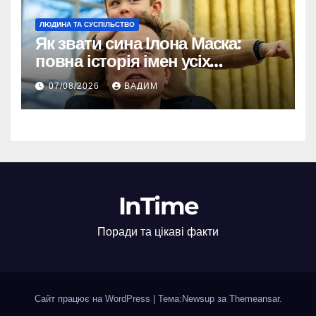
ЛЮДИНА ТА СУСПІЛЬСТВО
Як звати сина Ілона Маска:
повна історія імен усіх
хлопчиків мільярдера
07/08/2026
ВАДИМ
InTime
Поради та цікаві факти
Сайт працює на WordPress
|
Тема:Newsup за
Themeansar
.