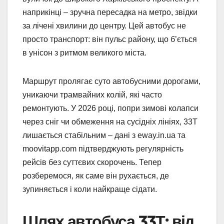
наприкінці – зручна пересадка на метро, звідки
за лічені хвилини до центру. Цей автобус не
просто транспорт: він пульс району, що б’ється
в унісон з ритмом великого міста.
Маршрут пролягає суто автобусними дорогами,
уникаючи трамвайних колій, які часто
ремонтують. У 2026 році, попри зимові колапси
через сніг чи обмеження на сусідніх лініях, 33Т
лишається стабільним – дані з eway.in.ua та
moovitapp.com підтверджують регулярність
рейсів без суттєвих скорочень. Тепер
розберемося, як саме він рухається, де
зупиняється і коли найкраще сідати.
Шлях автобуса 33Т: від