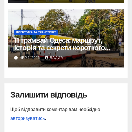
ЛОГІСТИКА ТА ТРАНСПОРТ
11 трамвай Одеса: маршрут,
історія та секрети короткого
шляху крізь Молдаванку
ЧЕР 1, 2026
ВАДИМ
Залишити відповідь
Щоб відправити коментар вам необхідно
авторизуватись
.