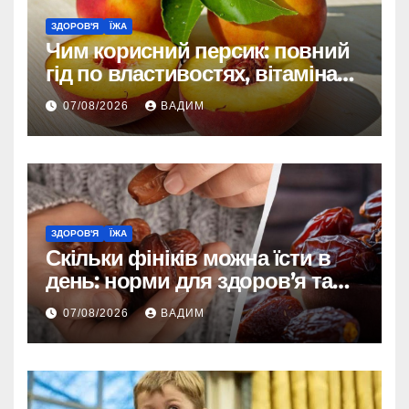
ЗДОРОВ'Я
ЇЖА
Чим корисний персик: повний
гід по властивостях, вітамінах і
впливі на організм
07/08/2026
ВАДИМ
ЗДОРОВ'Я
ЇЖА
Скільки фініків можна їсти в
день: норми для здоров’я та
енергії
07/08/2026
ВАДИМ