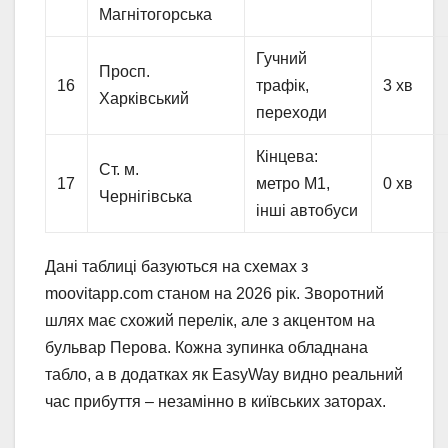
Магнітогорська
Гучний
Просп.
16
трафік,
3 хв
Харківський
переходи
Кінцева:
Ст. м.
17
метро М1,
0 хв
Чернігівська
інші автобуси
Дані таблиці базуються на схемах з
moovitapp.com станом на 2026 рік. Зворотний
шлях має схожий перелік, але з акцентом на
бульвар Перова. Кожна зупинка обладнана
табло, а в додатках як EasyWay видно реальний
час прибуття – незамінно в київських заторах.