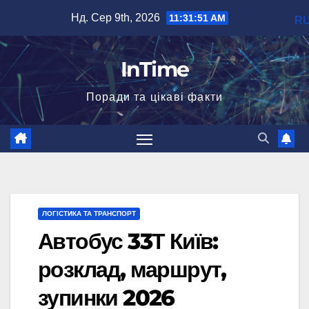
Перейти
Нд. Сер 9th, 2026
11:31:52 AM
R
до
вмісту
InTime
Поради та цікаві факти
ЛОГІСТИКА ТА ТРАНСПОРТ
Автобус 33Т Київ:
розклад, маршрут,
зупинки 2026