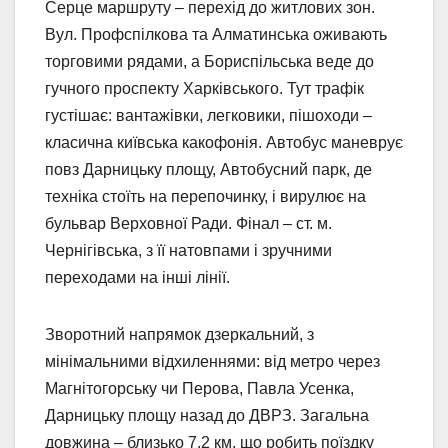
Серце маршруту – перехід до житлових зон.
Вул. Профспілкова та Алматинська оживають
торговими рядами, а Бориспільська веде до
гучного проспекту Харківського. Тут трафік
густішає: вантажівки, легковики, пішоходи –
класична київська какофонія. Автобус маневрує
повз Дарницьку площу, Автобусний парк, де
техніка стоїть на перепочинку, і вирулює на
бульвар Верховної Ради. Фінал – ст. м.
Чернігівська, з її натовпами і зручними
переходами на інші лінії.
Зворотний напрямок дзеркальний, з
мінімальними відхиленнями: від метро через
Магнітогорську чи Перова, Павла Усенка,
Дарницьку площу назад до ДВРЗ. Загальна
довжина – близько 7,2 км, що робить поїздку