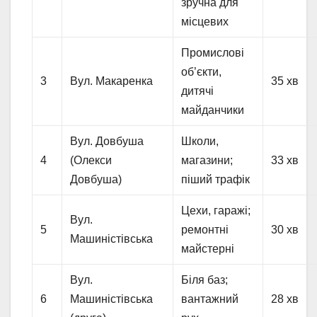
зручна для
місцевих
Промислові
об’єкти,
3
Вул. Макаренка
35 хв
дитячі
майданчики
Вул. Довбуша
Школи,
4
(Олекси
магазини;
33 хв
Довбуша)
піший трафік
Цехи, гаражі;
Вул.
5
ремонтні
30 хв
Машиністівська
майстерні
Вул.
Біля баз;
6
Машиністівська
вантажний
28 хв