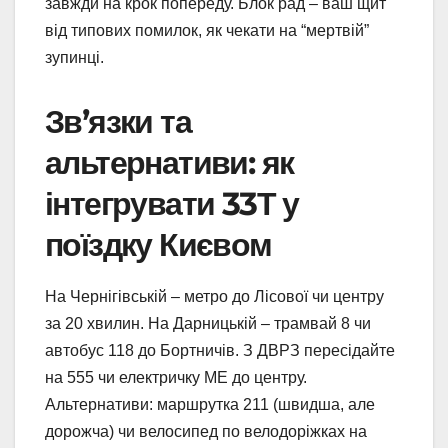
завжди на крок попереду. Блок рад – ваш щит
від типових помилок, як чекати на “мертвій”
зупинці.
Зв’язки та
альтернативи: як
інтегрувати 33Т у
поїздку Києвом
На Чернігівській – метро до Лісової чи центру
за 20 хвилин. На Дарницькій – трамвай 8 чи
автобус 118 до Бортничів. З ДВРЗ пересідайте
на 555 чи електричку МЕ до центру.
Альтернативи: маршрутка 211 (швидша, але
дорожча) чи велосипед по велодоріжках на