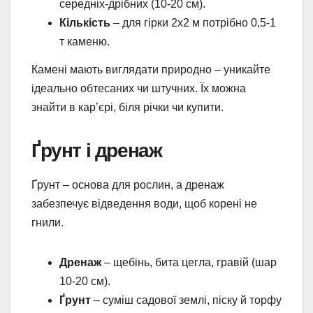
середніх-дрібних (10-20 см).
Кількість
– для гірки 2х2 м потрібно 0,5-1
т каменю.
Камені мають виглядати природно – уникайте
ідеально обтесаних чи штучних. Їх можна
знайти в кар’єрі, біля річки чи купити.
Ґрунт і дренаж
Ґрунт – основа для рослин, а дренаж
забезпечує відведення води, щоб корені не
гнили.
Дренаж
– щебінь, бита цегла, гравій (шар
10-20 см).
Ґрунт
– суміш садової землі, піску й торфу