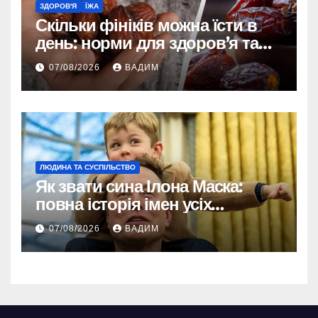
ЗДОРОВ'Я
ЇЖА
Скільки фініків можна їсти в
день: норми для здоров’я та
енергії
07/08/2026
ВАДИМ
ЛЮДИНА ТА СУСПІЛЬСТВО
Як звати сина Ілона Маска:
повна історія імен усіх
хлопчиків мільярдера
07/08/2026
ВАДИМ