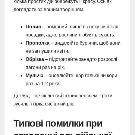
кілька простих дій збережуть її красу. Ось як
доглядати за вашим творінням.
Полив
– помірний, лише в спеку чи після
посадки, адже рослини люблять сухість.
Прополка
– видаляйте бур’яни, щоб вони
не заглушили квіти.
Обрізка
– підстригайте занадто розрослі
пагони раз на рік.
Мульча
– оновлюйте шар гальки чи кори
раз на 1-2 роки.
Догляд – це як легкий штрих пензлем: трохи
зусиль, і гірка сяє цілий рік.
Типові помилки при