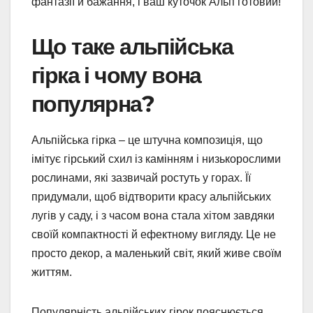
фантазії й бажання, і ваш куточок Альп готовий!
Що таке альпійська
гірка і чому вона
популярна?
Альпійська гірка – це штучна композиція, що
імітує гірський схил із камінням і низькорослими
рослинами, які зазвичай ростуть у горах. Її
придумали, щоб відтворити красу альпійських
лугів у саду, і з часом вона стала хітом завдяки
своїй компактності й ефектному вигляду. Це не
просто декор, а маленький світ, який живе своїм
життям.
Популярність альпійських гірок пояснюється