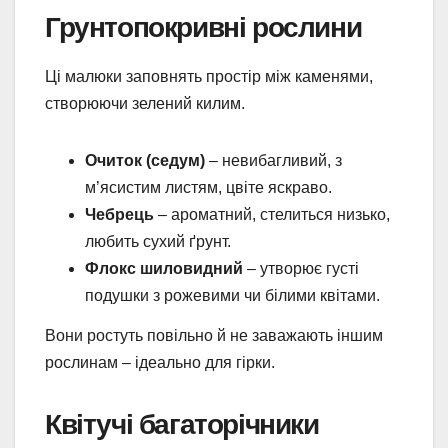
Грунтопокривні рослини
Ці малюки заповнять простір між каменями,
створюючи зелений килим.
Очиток (седум)
– невибагливий, з
м’ясистим листям, цвіте яскраво.
Чебрець
– ароматний, стелиться низько,
любить сухий ґрунт.
Флокс шиловидний
– утворює густі
подушки з рожевими чи білими квітами.
Вони ростуть повільно й не заважають іншим
рослинам – ідеально для гірки.
Квітучі багаторічники