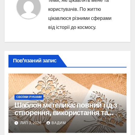
теми, які цікавлять мене та
користувачів. По життю
цікавлюся різними сферами
від історії до космосу.
Пов’язаний запис
СВОЇМИ РУКАМИ
Шаблон метелика: повний гід з
створення, використання та
ідей для натхнення
ЛИП 3, 2026
ВАДИМ