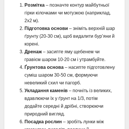
Розмітка
– позначте контур майбутньої
гірки кілочками чи мотузкою (наприклад,
2х2 м).
Підготовка основи
– зніміть верхній шар
ґрунту (20-30 см), щоб видалити бур’яни й
корені.
Дренаж
– засипте яму щебенем чи
гравієм шаром 10-20 см і утрамбуйте.
Ґрунтова основа
– насипте підготовлену
суміш шаром 30-50 см, формуючи
невеликий схил чи пагорб.
Укладання каменів
– почніть із великих,
вдавлюючи їх у ґрунт на 1/3, потім
додайте середні й дрібні, створюючи
природний вигляд.
Посадка рослин
– зробіть лунки між