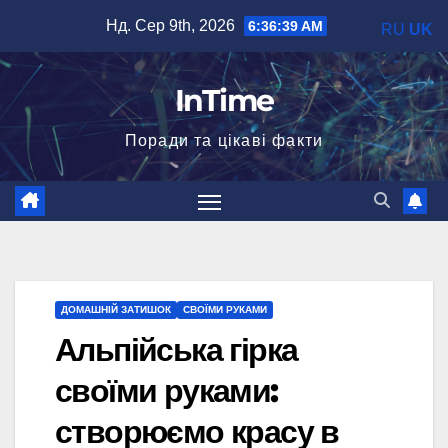
Перейти
Нд. Сер 9th, 2026
6:36:40 AM
RU
UK
до
вмісту
InTime
Поради та цікаві факти
ДОМАШНІЙ ЗАТИШОК
СВОЇМИ РУКАМИ
Альпійська гірка
своїми руками:
створюємо красу в