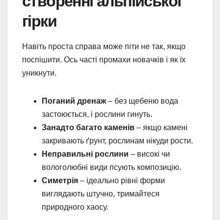
створенні альпійської
гірки
Навіть проста справа може піти не так, якщо
поспішити. Ось часті промахи новачків і як їх
уникнути.
Поганий дренаж
– без щебеню вода
застоюється, і рослини гинуть.
Занадто багато каменів
– якщо камені
закривають ґрунт, рослинам нікуди рости.
Неправильні рослини
– високі чи
вологолюбні види псують композицію.
Симетрія
– ідеально рівні форми
виглядають штучно, тримайтеся
природного хаосу.