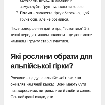
каменями, висадіть рослини й
замульчуйте ґрунт галькою чи корою.
Полив
– зволожте гірку обережно, щоб
ґрунт осів, але не розмився.
Після завершення дайте гірці “встоятися” 1-2
тижні перед активним поливом – це допоможе
каменям і ґрунту стабілізуватися.
Які рослини обрати для
альпійської гірки?
Рослини – це душа альпійської гірки, яка
оживляє кам’яний каркас. Вони мають бути
низькорослими, витривалими й любити сонце.
Ось найкращі кандидати.