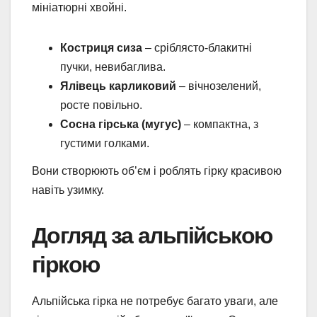
мініатюрні хвойні.
Костриця сиза
– сріблясто-блакитні
пучки, невибаглива.
Ялівець карликовий
– вічнозелений,
росте повільно.
Сосна гірська (мугус)
– компактна, з
густими голками.
Вони створюють об’єм і роблять гірку красивою
навіть узимку.
Догляд за альпійською
гіркою
Альпійська гірка не потребує багато уваги, але