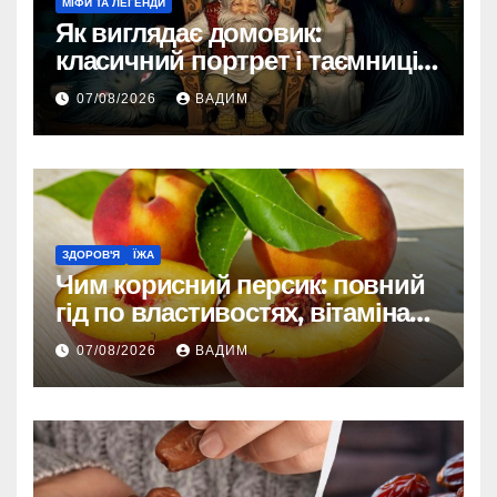
МІФИ ТА ЛЕГЕНДИ
Як виглядає домовик:
класичний портрет і таємниці
зовнішності
07/08/2026
ВАДИМ
ЗДОРОВ'Я
ЇЖА
Чим корисний персик: повний
гід по властивостях, вітамінах і
впливі на організм
07/08/2026
ВАДИМ