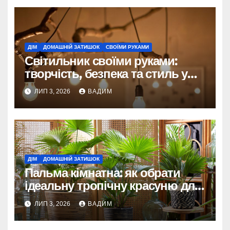
ДІМ
ДОМАШНІЙ ЗАТИШОК
СВОЇМИ РУКАМИ
Світильник своїми руками:
творчість, безпека та стиль у
вашому домі
ЛИП 3, 2026
ВАДИМ
ДІМ
ДОМАШНІЙ ЗАТИШОК
Пальма кімнатна: як обрати
ідеальну тропічну красуню для
квартири та забезпечити їй
ЛИП 3, 2026
ВАДИМ
довге життя