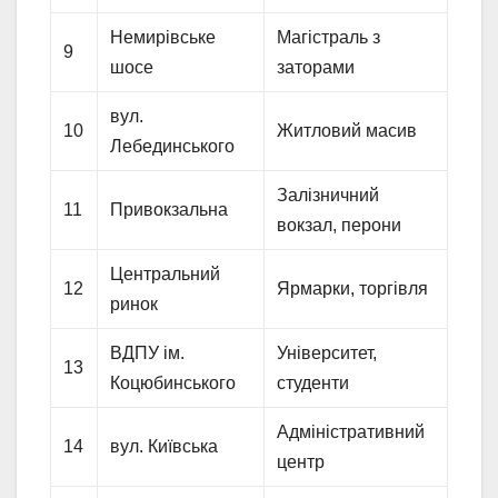
Немирівське
Магістраль з
9
шосе
заторами
вул.
10
Житловий масив
Лебединського
Залізничний
11
Привокзальна
вокзал, перони
Центральний
12
Ярмарки, торгівля
ринок
ВДПУ ім.
Університет,
13
Коцюбинського
студенти
Адміністративний
14
вул. Київська
центр