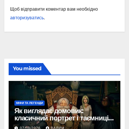
Щоб відправити коментар вам необхідно
авторизуватись
.
You missed
МІФИ ТА ЛЕГЕНДИ
Як виглядає домовик:
класичний портрет і таємниці
зовнішності
07/08/2026
ВАДИМ