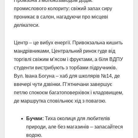
Промзона з молокозаводом додає
промислового колориту: свіжий запах сиру
проникає в салон, нагадуючи про місцеві
делікатеси.
Центр – це вибух енергії. Привокзальна кишить
мандрівниками, Центральний ринок гуде від
торгівлі свіжим м’ясом і фруктами, а біля ВДПУ
студенти вистрибують з торбами підручників.
Вул. Івана Богуна – хаб для школярів №14, де
ввечері чути дзвінки. П’ятничани завершує
петлю спокоєм багатоповерхівок і кладовищем,
де маршрутка сповільнює хід з повагою.
Бучми:
Тиха околиця для любителів
природи, але без магазинів – запасайтеся
водою.