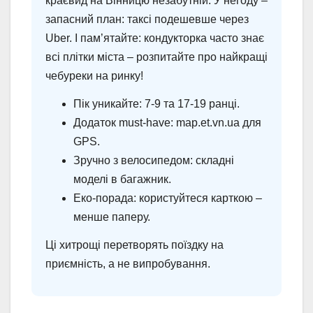
краєвид на Вінницю незабутній. У негоду –
запасний план: таксі подешевше через
Uber. І пам’ятайте: кондукторка часто знає
всі плітки міста – розпитайте про найкращі
чебуреки на ринку!
Пік уникайте: 7-9 та 17-19 ранці.
Додаток must-have: map.et.vn.ua для
GPS.
Зручно з велосипедом: складні
моделі в багажник.
Еко-порада: користуйтеся карткою –
менше паперу.
Ці хитрощі перетворять поїздку на
приємність, а не випробування.