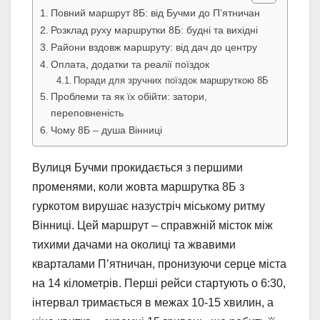
Повний маршрут 8Б: від Бучми до П’ятничан
Розклад руху маршрутки 8Б: будні та вихідні
Райони вздовж маршруту: від дач до центру
Оплата, додатки та реалії поїздок
Поради для зручних поїздок маршруткою 8Б
Проблеми та як їх обійти: затори,
переповненість
Чому 8Б – душа Вінниці
Вулиця Бучми прокидається з першими
променями, коли жовта маршрутка 8Б з
гуркотом вирушає назустріч міському ритму
Вінниці. Цей маршрут – справжній місток між
тихими дачами на околиці та жвавими
кварталами П’ятничан, пронизуючи серце міста
на 14 кілометрів. Перші рейси стартують о 6:30,
інтервал тримається в межах 10-15 хвилин, а