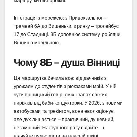
маршрутки півпорожні.
Інтеграція з мережею: з Привокзальної –
трамвай 6А до Вишеньки, з ринку – тролейбус
17 до Стадниці. 8Б доповнює систему, роблячи
Вінницю мобільною.
Чому 8Б – душа Вінниці
Ця маршрутка бачила все: від дачників з
урожаєм до студентів з рюкзаками мрій. У ній
чути вінницький говір, сміх і запах свіжих
пиріжків від баби-кондукторки. У 2026, з новими
автобусами та трекінгом, вона еволюціонує,
але дух лишається – практичний, душевний,
незамінний. Наступного разу сідайте – і
відчуйте пульс міста на власній шкірі.