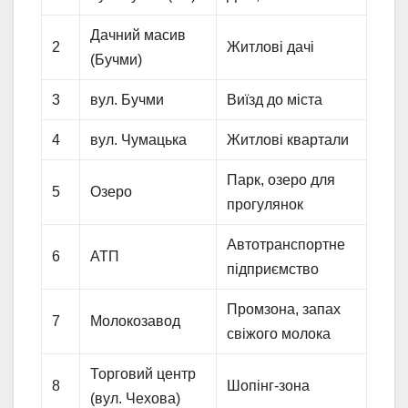
Дачний масив
2
Житлові дачі
(Бучми)
3
вул. Бучми
Виїзд до міста
4
вул. Чумацька
Житлові квартали
Парк, озеро для
5
Озеро
прогулянок
Автотранспортне
6
АТП
підприємство
Промзона, запах
7
Молокозавод
свіжого молока
Торговий центр
8
Шопінг-зона
(вул. Чехова)