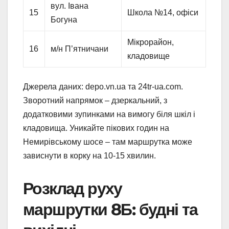
вул. Івана
15
Школа №14, офіси
Богуна
Мікрорайон,
16
м/н П’ятничани
кладовище
Джерела даних: depo.vn.ua та 24tr-ua.com.
Зворотний напрямок – дзеркальний, з
додатковими зупинками на вимогу біля шкіл і
кладовища. Уникайте пікових годин на
Немирівському шосе – там маршрутка може
зависнути в корку на 10-15 хвилин.
Розклад руху
маршрутки 8Б: будні та