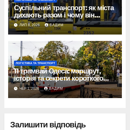
Суспільний транспорт: як міста
дихають разом і чому він
змінює наше життя
ЛИП 8, 2026
ВАДИМ
ЛОГІСТИКА ТА ТРАНСПОРТ
11 трамвай Одеса: маршрут,
історія та секрети короткого
шляху крізь Молдаванку
ЧЕР 1, 2026
ВАДИМ
Залишити відповідь