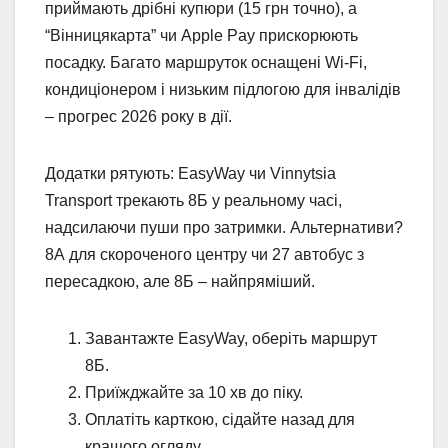
приймають дрібні купюри (15 грн точно), а
“Вінницякарта” чи Apple Pay прискорюють
посадку. Багато маршруток оснащені Wi-Fi,
кондиціонером і низьким підлогою для інвалідів
– прогрес 2026 року в дії.
Додатки рятують: EasyWay чи Vinnytsia
Transport трекають 8Б у реальному часі,
надсилаючи пуши про затримки. Альтернативи?
8А для скороченого центру чи 27 автобус з
пересадкою, але 8Б – найпряміший.
Завантажте EasyWay, оберіть маршрут
8Б.
Приїжджайте за 10 хв до піку.
Оплатіть карткою, сідайте назад для
кращого огляду.