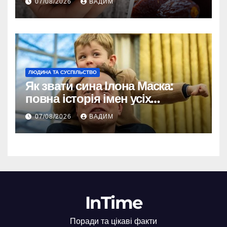
07/08/2026
ВАДИМ
ЛЮДИНА ТА СУСПІЛЬСТВО
Як звати сина Ілона Маска:
повна історія імен усіх
хлопчиків мільярдера
07/08/2026
ВАДИМ
InTime
Поради та цікаві факти