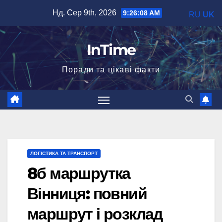
Перейти
Нд. Сер 9th, 2026
9:26:09 AM
RU
UK
до
вмісту
InTime
Поради та цікаві факти
ЛОГІСТИКА ТА ТРАНСПОРТ
8б маршрутка
Вінниця: повний
маршрут і розклад