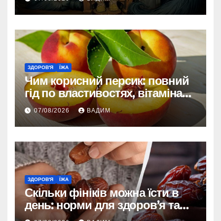
ЗДОРОВ'Я
ЇЖА
Чим корисний персик: повний
гід по властивостях, вітамінах і
впливі на організм
07/08/2026
ВАДИМ
ЗДОРОВ'Я
ЇЖА
Скільки фініків можна їсти в
день: норми для здоров’я та
енергії