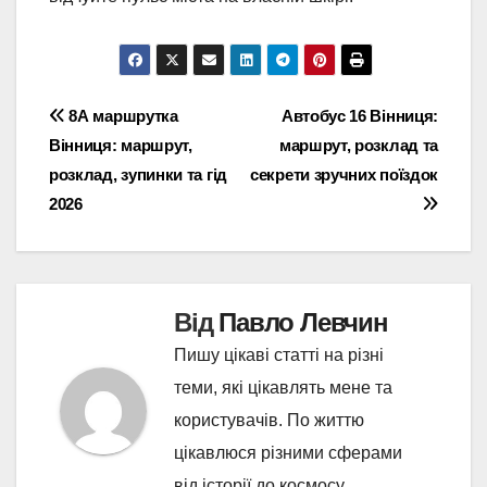
Навігація
8А маршрутка
Автобус 16 Вінниця:
Вінниця: маршрут,
маршрут, розклад та
записів
розклад, зупинки та гід
секрети зручних поїздок
2026
Від
Павло Левчин
Пишу цікаві статті на різні
теми, які цікавлять мене та
користувачів. По життю
цікавлюся різними сферами
від історії до космосу.