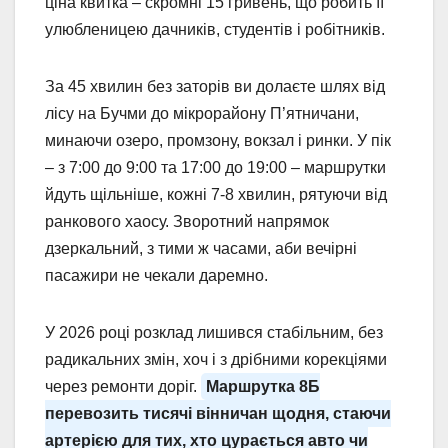
ціна квитка – скромні 15 гривень, що робить її
улюбленицею дачників, студентів і робітників.
За 45 хвилин без заторів ви долаєте шлях від
лісу на Бучми до мікрорайону П’ятничани,
минаючи озеро, промзону, вокзал і ринки. У пік
– з 7:00 до 9:00 та 17:00 до 19:00 – маршрутки
йдуть щільніше, кожні 7-8 хвилин, рятуючи від
ранкового хаосу. Зворотний напрямок
дзеркальний, з тими ж часами, аби вечірні
пасажири не чекали даремно.
У 2026 році розклад лишився стабільним, без
радикальних змін, хоч і з дрібними корекціями
через ремонти доріг.
Маршрутка 8Б
перевозить тисячі вінничан щодня, стаючи
артерією для тих, хто цурається авто чи