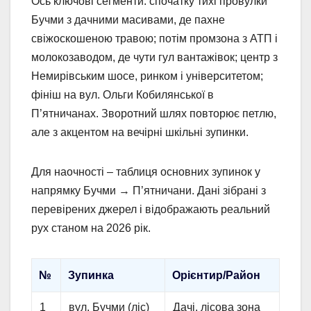
Ось ключові сегменти: спочатку тихі провулки
Бучми з дачними масивами, де пахне
свіжоскошеною травою; потім промзона з АТП і
молокозаводом, де чути гул вантажівок; центр з
Немирівським шосе, ринком і університетом;
фініш на вул. Ольги Кобилянської в
П’ятничанах. Зворотний шлях повторює петлю,
але з акцентом на вечірні шкільні зупинки.
Для наочності – таблиця основних зупинок у
напрямку Бучми → П’ятничани. Дані зібрані з
перевірених джерел і відображають реальний
рух станом на 2026 рік.
№
Зупинка
Орієнтир/Район
1
вул. Бучми (ліс)
Дачі, лісова зона