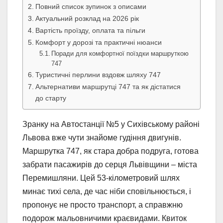
Повний список зупинок з описами
Актуальний розклад на 2026 рік
Вартість проїзду, оплата та пільги
Комфорт у дорозі та практичні нюанси
Поради для комфортної поїздки маршруткою
747
Туристичні перлини вздовж шляху 747
Альтернативи маршрутці 747 та як дістатися
до старту
Зранку на Автостанції №5 у Сихівському районі
Львова вже чути знайоме гудіння двигунів.
Маршрутка 747, як стара добра подруга, готова
забрати пасажирів до серця Львівщини – міста
Перемишляни. Цей 53-кілометровий шлях
минає тихі села, де час ніби сповільнюється, і
пропонує не просто транспорт, а справжню
подорож мальовничими краєвидами. Квиток