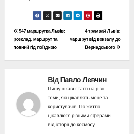
Навігація
547 маршрутка Львів:
4 трамвай Львів:
розклад, маршрут та
маршрут від вокзалу до
записів
повний гід поїздкою
Вернадського
Від
Павло Левчин
Пишу цікаві статті на різні
теми, які цікавлять мене та
користувачів. По життю
цікавлюся різними сферами
від історії до космосу.