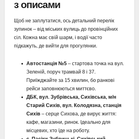
з описами
Щоб не заплутатися, ось детальний перелік
зупинок – від міських вулиць до провінційних
сіл. Кожна має свій шарм, і водії часто
підкажуть, де вийти для прогулянки.
Автостанція №5
– стартова точка на вул.
Зеленій, поруч трамвай 8 і 37.
Приїжджайте за 15 хвилин, бо ранкові
рейси заповнюються миттєво.
ДБК, вул. Зубрівська, Сихівська, м/н
Старий Сихів, вул. Колодязна, станція
Сихів
– серце Сихова, де вирує життя:
кафе, магазини, ринок. Ідеально для
місцевих, хто їде на роботу.
с. Пасіки-Зубрицькі, Сихівський