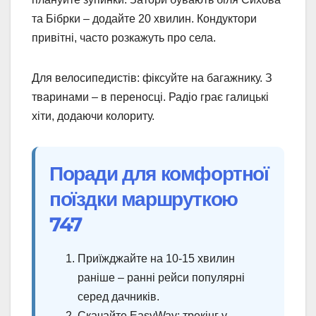
та Бібрки – додайте 20 хвилин. Кондуктори
привітні, часто розкажуть про села.
Для велосипедистів: фіксуйте на багажнику. З
тваринами – в переносці. Радіо грає галицькі
хіти, додаючи колориту.
Поради для комфортної
поїздки маршруткою
747
Приїжджайте на 10-15 хвилин
раніше – ранні рейси популярні
серед дачників.
Скачайте EasyWay: трекінг у