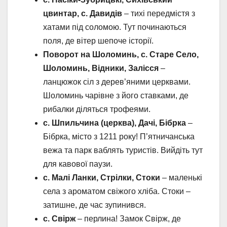
цвинтар, с. Давидів
– тихі передмістя з
хатами під соломою. Тут починаються
поля, де вітер шепоче історії.
Поворот на Шоломинь, с. Старе Село,
Шоломинь, Відники, Залісся
–
ланцюжок сіл з дерев’яними церквами.
Шоломинь чарівне з його ставками, де
рибалки діляться трофеями.
с. Шпильчина (церква), Дачі, Бібрка
–
Бібрка, місто з 1211 року! П’ятничанська
вежа та парк ваблять туристів. Вийдіть тут
для кавової паузи.
с. Малі Ланки, Стрілки, Стоки
– маленькі
села з ароматом свіжого хліба. Стоки –
затишне, де час зупинився.
с. Свірж
– перлина! Замок Свірж, де