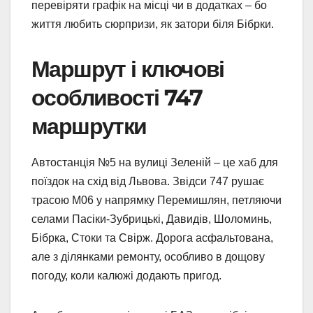
перевіряти графік на місці чи в додатках – бо
життя любить сюрпризи, як затори біля Бібрки.
Маршрут і ключові
особливості 747
маршрутки
Автостанція №5 на вулиці Зеленій – це хаб для
поїздок на схід від Львова. Звідси 747 рушає
трасою М06 у напрямку Перемишлян, петляючи
селами Пасіки-Зубрицькі, Давидів, Шоломинь,
Бібрка, Стоки та Свірж. Дорога асфальтована,
але з ділянками ремонту, особливо в дощову
погоду, коли калюжі додають пригод.