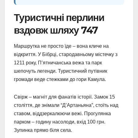
Туристичні перлини
вздовж шляху 747
Маршрутка не просто їде – вона кличе на
відкриття. У Бібрці, стародавньому містечку з
1211 року, П’ятничанська вежа та парк
шепочуть легенди. Туристичний путівник
громади веде стежками до гори Камула.
Свірж – магніт для фанатів історії. Замок 15
століття, де знімали “Д’Артаньяна”, стоїть над
ставом, віддзеркалюючи вежі. Прогулянка
парком – годину насолоди, вхід 100 грн.
Зупинка прямо біля села.