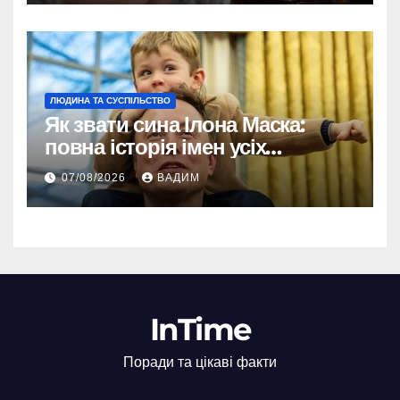
ЛЮДИНА ТА СУСПІЛЬСТВО
Як звати сина Ілона Маска:
повна історія імен усіх
хлопчиків мільярдера
07/08/2026
ВАДИМ
InTime
Поради та цікаві факти