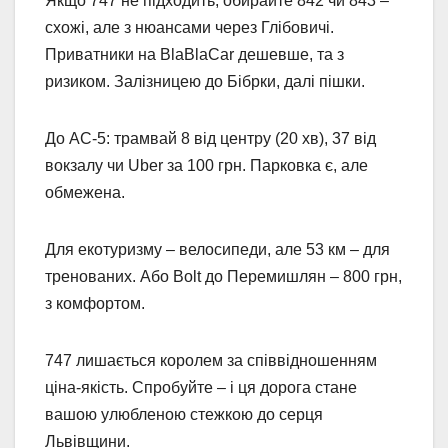
Якщо 747 не підходить, обирайте 842 чи 843 –
схожі, але з нюансами через Глібовичі.
Приватники на BlaBlaCar дешевше, та з
ризиком. Залізницею до Бібрки, далі пішки.
До АС-5: трамвай 8 від центру (20 хв), 37 від
вокзалу чи Uber за 100 грн. Парковка є, але
обмежена.
Для екотуризму – велосипеди, але 53 км – для
тренованих. Або Bolt до Перемишлян – 800 грн,
з комфортом.
747 лишається королем за співвідношенням
ціна-якість. Спробуйте – і ця дорога стане
вашою улюбленою стежкою до серця
Львівщини.