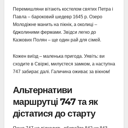
Перемишляни вітають костелом святих Петра і
Павла – бароковий шедевр 1645 р. Озеро
Молодіжне манить на пікнік, а околиці –
бджолиними фермами. Звідси легко до
Казкових Полян – ще один рай для сімей.
Кожен виїзд – маленька пригода. Уявіть: ви
сходите в Свіржі, милуєтеся замком, а наступна
747 забирає далі. Галичина оживає за вікном!
Альтернативи
маршрутці 747 та як
дістатися до старту