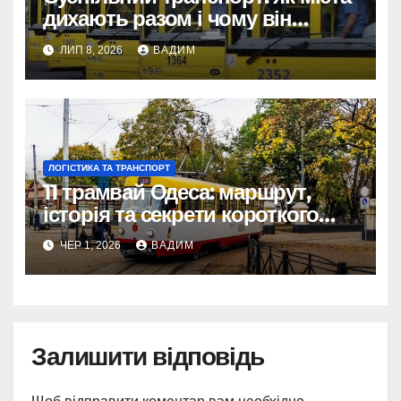
дихають разом і чому він
змінює наше життя
ЛИП 8, 2026
ВАДИМ
ЛОГІСТИКА ТА ТРАНСПОРТ
11 трамвай Одеса: маршрут,
історія та секрети короткого
шляху крізь Молдаванку
ЧЕР 1, 2026
ВАДИМ
Залишити відповідь