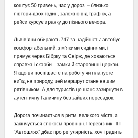
коштує 50 гривень, час у дорозі – близько
півтори-двох годин, залежно від трафіку, а
рейси курсує з ранку до пізнього вечора.
Львів’яни обирають 747 за надійність: автобус
комфортабельний, з м’якими сидіннями, і
прямує через Бібрку та Свірж, де ховаються
справжні скарби – замки й старовинні церкви.
Якщо ви поспішаєте на роботу чи плануєте
виїзд на природу, цей маршрут стане вашим
рятівником. А для туристів це шанс зазирнути в
аутентичну Галичину без зайвих пересадок.
Дорога починається в ритмі великого міста, а
закінчується спокоєм провінції. Перевізник ПП
“Автошлях” дбає про регулярність, хоч і радить