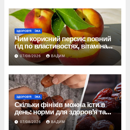
ЗДОРОВ'Я
ЇЖА
Чим корисний персик: повний
гід по властивостях, вітамінах і
впливі на організм
07/08/2026
ВАДИМ
ЗДОРОВ'Я
ЇЖА
Скільки фініків можна їсти в
день: норми для здоров’я та
енергії
07/08/2026
ВАДИМ