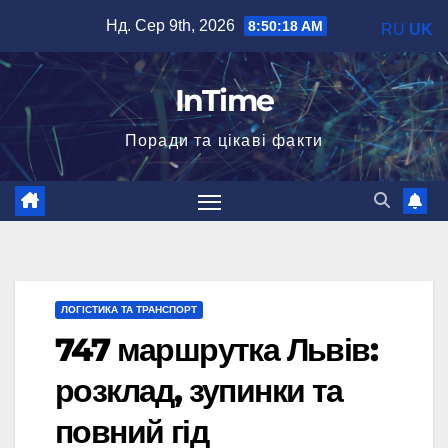
Перейти
Нд. Сер 9th, 2026
8:50:19 AM
RU
UK
до
вмісту
InTime
Поради та цікаві факти
ЛОГІСТИКА ТА ТРАНСПОРТ
747 маршрутка Львів:
розклад, зупинки та
повний гід