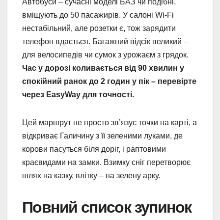
Автобуси – сучасні моделі БАЗ чи подібні,
вміщують до 50 пасажирів. У салоні Wi-Fi
нестабільний, але розетки є, тож зарядити
телефон вдасться. Багажний відсік великий –
для велосипедів чи сумок з урожаєм з грядок.
Час у дорозі коливається від 90 хвилин у
спокійний ранок до 2 годин у пік – перевірте
через EasyWay для точності.
Цей маршрут не просто зв’язує точки на карті, а
відкриває Галичину з її зеленими луками, де
корови пасуться біля доріг, і раптовими
краєвидами на замки. Взимку сніг перетворює
шлях на казку, влітку – на зелену арку.
Повний список зупинок