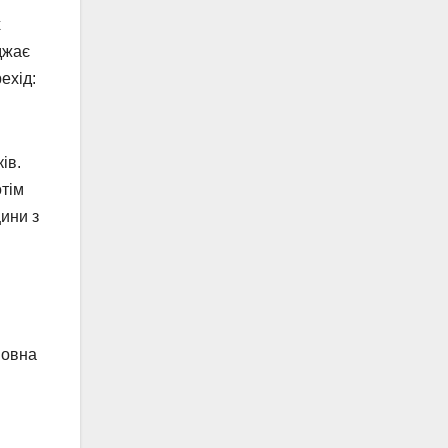
х
джає
ехід:
ів.
отім
ини з
новна