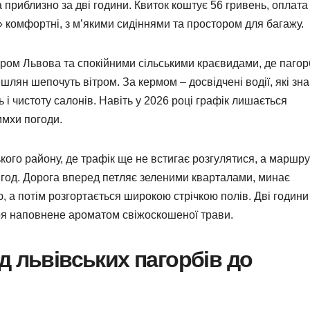
 приблизно за дві години. Квиток коштує 56 гривень, оплата
 комфортні, з м’якими сидіннями та простором для багажу.
иром Львова та спокійними сільськими краєвидами, де паго
лян шепочуть вітром. За кермом – досвідчені водії, які зн
 і чистоту салонів. Навіть у 2026 році графік лишається
имхи погоди.
кого району, де трафік ще не встигає розгулятися, а маршру
год. Дорога вперед петляє зеленими кварталами, минає
 а потім розгортається широкою стрічкою полів. Дві години 
ітря наповнене ароматом свіжоскошеної трави.
д львівських пагорбів до