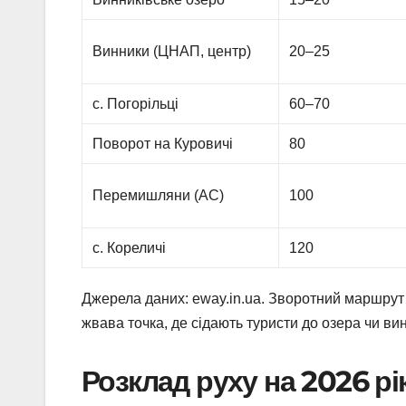
Винники (ЦНАП, центр)
20–25
с. Погорільці
60–70
Поворот на Куровичі
80
Перемишляни (АС)
100
с. Кореличі
120
Джерела даних: eway.in.ua. Зворотний маршрут
жвава точка, де сідають туристи до озера чи в
Розклад руху на 2026 рік