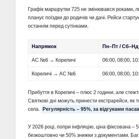
Графік маршрутки 725 не змінювався роками, л
планує поїздки до родичів чи дачі. Рейси стартую
останнім перед сутінками.
Напрямок
Пн–Пт / Сб–Нд
АС №6 → Кореличі
06:00, 08:00, 10
Кореличі → АС №6
06:00, 08:00, 10
Прибуття в Кореличі – плюс 2 години, але стежт
Святкові дні можуть принести екстрарейси, як т
села.
Регулярність – 95%, за відгуками паса
У 2026 році, попри інфляцію, ціна фіксована – 5
безкоштовно чи 50% знижки з документами. Багаж 