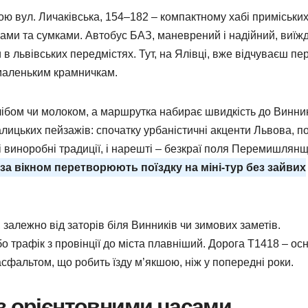
ою вул. Личаківська, 154–182 – компактному хабі приміськи
аками та сумками. Автобус БАЗ, маневрений і надійний, виїж
в львівських передмістях. Тут, на Ялівці, вже відчуваєш пер
 маленьким крамничкам.
хлібом чи молоком, а маршрутка набирає швидкість до Винник
алицьких пейзажів: спочатку урбаністичні акценти Львова, п
 виноробні традиції, і нарешті – безкраї поля Перемишлянщ
за вікном перетворюють поїздку на міні-тур без зайвих
залежно від заторів біля Винників чи зимових заметів.
 трафік з провінції до міста плавніший. Дорога Т1418 – ос
асфальтом, що робить їзду м’якшою, ніж у попередні роки.
з орієнтовними часами