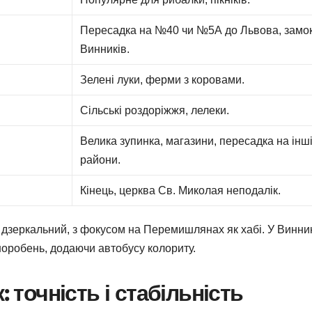
Пересадка на №40 чи №5А до Львова, замо
Винників.
Зелені луки, ферми з коровами.
Сільські роздоріжжя, лелеки.
Велика зупинка, магазини, пересадка на інш
райони.
Кінець, церква Св. Миколая неподалік.
 дзеркальний, з фокусом на Перемишлянах як хабі. У Винни
иноробень, додаючи автобусу колориту.
: точність і стабільність