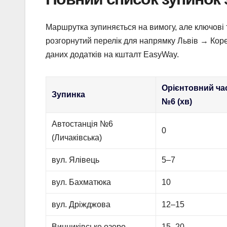
Маршрутка зупиняється на вимогу, але ключові то
розгорнутий перелік для напрямку Львів → Коре
даних додатків на кшталт EasyWay.
Орієнтовний ча
Зупинка
№6 (хв)
Автостанція №6
0
(Личаківська)
вул. Ялівець
5–7
вул. Бахматюка
10
вул. Дріжджова
12–15
Винниківське озеро
15–20