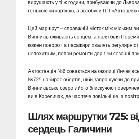
вирушають у ті ж години, прибуваючи до Львова
готівкою чи карткою, а автобуси ПП «Автошлях»
Цей маршрут – справжній місток між міським в
Винників оживають сонцем, а поля біля Перемиш
кожен поворот, а пасажири хвалять регулярність
непохитним, попри ремонти доріг чи сезонні пр
Автостанція №6 ховається на околиці Личаківсь
№725 набирає обертів, ніби запрошуючи до при
Винниківське озеро з його блискучою поверхнею,
ви в Кореличах, де час тече повільніше, а пов
Шлях маршрутки 725: ві
сердець Галичини