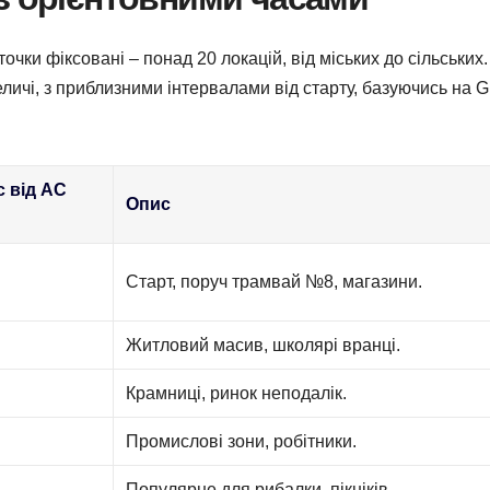
чки фіксовані – понад 20 локацій, від міських до сільських.
личі, з приблизними інтервалами від старту, базуючись на 
с від АС
Опис
Старт, поруч трамвай №8, магазини.
Житловий масив, школярі вранці.
Крамниці, ринок неподалік.
Промислові зони, робітники.
Популярне для рибалки, пікніків.