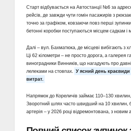
Старт відбувається на Автостанції №6 за адрес
рейсів, де завжди чути гомін пасажирів з рюкз
точно за графіком, ковзаючи повз перші зупинки 
бетонні коробки поступаються місцем садкам і
Далі – вул. Бахматюка, де місцеві вибігають з 
Ці 62 кілометри – не просто дорога, а галерея г
виноградники Винників, що нагадують про давні
лелеками на стовпах.
У ясний день краєвиди 
витрат.
Напрямок до Кореличів займає 110–130 хвилин, 
Зворотний шлях часто швидший на 10 хвилин, бо
артерія – у 2026 році відремонтована, з новим 
Повний список зупинок 