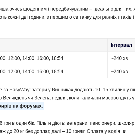
ишаючись щоденним і передбачуваним – ідеально для тих, 
ть кожні дві години, з першим о світанку для ранніх птахів і
Інтервал
:00, 12:00, 14:00, 16:00, 18:54
~240 хв
:00, 12:00, 14:00, 16:00, 18:54
~240 хв
е за EasyWay: затори у Винниках додають 10–15 хвилин у пі
о Великдень чи Зелена неділя, коли галичани масово їдуть у
жирів на форумах.
6 грн в один бік. Пільги діють: ветерани, пенсіонери, школяр
до 20 кг без доплат, далі – 10 грн/кг. Оплата у водія чи