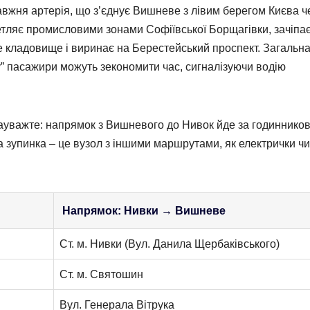
авжня артерія, що з’єднує Вишневе з лівим берегом Києва ч
етляє промисловими зонами Софіївської Борщагівки, зачіпа
 кладовище і виринає на Берестейський проспект. Загальн
гу” пасажири можуть зекономити час, сигналізуючи водію
ауважте: напрямок з Вишневого до Нивок йде за годиннико
а зупинка – це вузол з іншими маршрутами, як електрички чи
Напрямок: Нивки → Вишневе
Ст. м. Нивки (Вул. Данила Щербаківського)
Ст. м. Святошин
Вул. Генерала Вітрука