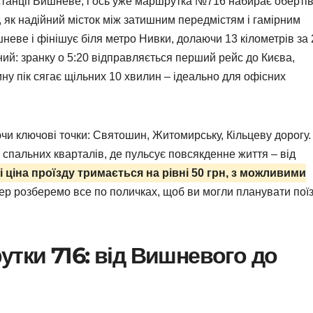
танції Вишневе, і ось уже маршрутка №716 набирає обертів
 як надійний місток між затишним передмістям і гамірним
шневе і фінішує біля метро Нивки, долаючи 13 кілометрів за
ний: зранку о 5:20 відправляється перший рейс до Києва,
ину пік сягає щільних 10 хвилин – ідеально для офісних
и ключові точки: Святошин, Житомирську, Кільцеву дорогу.
і спальних кварталів, де пульсує повсякденне життя – від
і ціна проїзду тримається на рівні 50 грн, з можливими
ер розберемо все по поличках, щоб ви могли планувати пої
тки 716: від Вишневого до