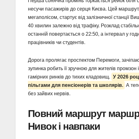
Перша сонячна промінь торкається рейок біля с
несучи пасажирів до серця Києва. Цей маршрут,
мегаполісом, стартує від залізничної станції Ви
40 хвилин залежно від трафіку. Розклад стабіль
останній повертається о 22:50, а інтервал у год
працівників чи студентів.
Дорога пролягає проспектом Перемоги, зачіпаюч
зупинка робить її зручною для жителів промзон 
гамірних ринків до тихих кладовищ.
У 2026 роц
пільгами для пенсіонерів та школярів.
А теп
без зайвих нервів.
Повний маршрут маршру
Нивок і навпаки