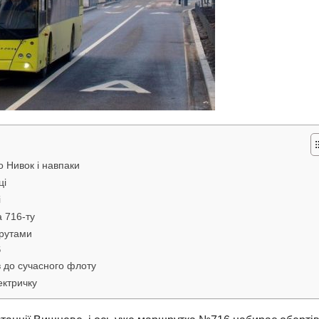
 Нивок і навпаки
ці
і
а 716-ту
шрутами
6
в до сучасного флоту
ектричку