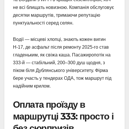
не всі блищать новизною. Компанія обслуговує
десятки маршрутів, тримаючи репутацію
пунктуальності серед селян.
Водії — місцеві хлопці, знають кожен вигин
Н-17, де асфальт після ремонту 2025-го став
гладеньким, як свіжа каша. Пасажиропотік на
333-й — стабільний, 200–300 душ щодня, з
піком біля Дублянського університету. Фірма
бере участь у тендерах ОДА, тож маршрут під
надійним крилом.
Оплата проїзду в
маршрутці 333: просто і
без сюрпризів