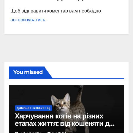
Щоб відправити коментар вам необхідно
авторизуватись
.
You missed
ДОМАШНІ УЛЮБЛЕНЦІ
Харчування котів на різних
етапах життя: від кошеняти до
літнього улюбленця