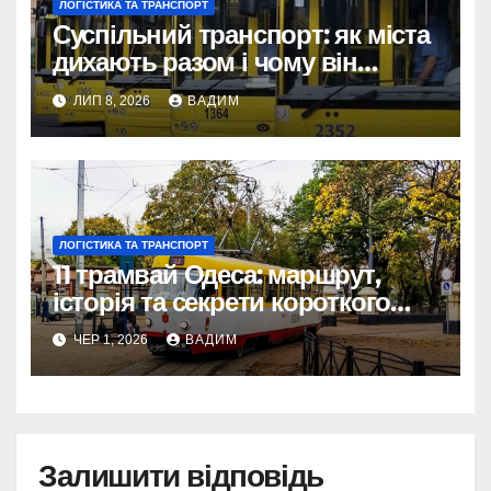
ЛОГІСТИКА ТА ТРАНСПОРТ
Суспільний транспорт: як міста
дихають разом і чому він
змінює наше життя
ЛИП 8, 2026
ВАДИМ
ЛОГІСТИКА ТА ТРАНСПОРТ
11 трамвай Одеса: маршрут,
історія та секрети короткого
шляху крізь Молдаванку
ЧЕР 1, 2026
ВАДИМ
Залишити відповідь