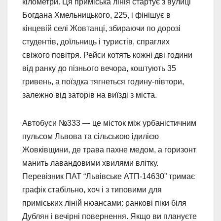
кілометри. Ця приміська лінія стартує з вулиці
Богдана Хмельницького, 225, і фінішує в
кінцевій селі Жовтанці, збираючи по дорозі
студентів, доїльниць і туристів, спраглих
свіжого повітря. Рейси котять кожні дві години
від ранку до пізнього вечора, коштують 35
гривень, а поїздка тягнеться годину-півтори,
залежно від заторів на виїзді з міста.
Автобуси №333 — це місток між урбаністичним
пульсом Львова та сільською ідилією
Жовківщини, де трава пахне медом, а горизонт
манить лавандовими хвилями влітку.
Перевізник ПАТ “Львівське АТП-14630” тримає
графік стабільно, хоч і з типовими для
приміських ліній нюансами: ранкові піки біля
Дублян і вечірні повернення. Якщо ви плануєте