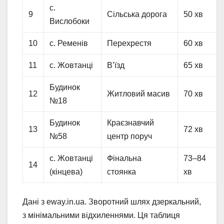
с.
9
Сільська дорога
50 хв
Вислобоки
10
с. Ременів
Перехрестя
60 хв
11
с. Жовтанці
В’їзд
65 хв
Будинок
12
Житловий масив
70 хв
№18
Будинок
Краєзнавчий
13
72 хв
№58
центр поруч
с. Жовтанці
Фінальна
73–84
14
(кінцева)
стоянка
хв
Дані з eway.in.ua. Зворотний шлях дзеркальний,
з мінімальними відхиленнями. Ця таблиця