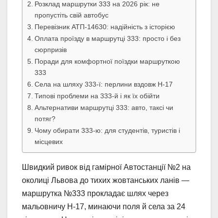
Розклад маршрутки 333 на 2026 рік: не
пропустіть свій автобус
Перевізник АТП-14630: надійність з історією
Оплата проїзду в маршрутці 333: просто і без
сюрпризів
Поради для комфортної поїздки маршруткою
333
Села на шляху 333-ї: перлини вздовж Н-17
Типові проблеми на 333-й і як їх обійти
Альтернативи маршрутці 333: авто, таксі чи
потяг?
Чому обирати 333-ю: для студентів, туристів і
місцевих
Швидкий ривок від гамірної Автостанції №2 на
околиці Львова до тихих жовтанських ланів —
маршрутка №333 прокладає шлях через
мальовничу Н-17, минаючи поля й села за 24