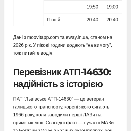
19:50
19:00
Пізній
20:40
20:40
Дані з moovitapp.com та eway.in.ua, станом на
2026 рік. У пікові години додають “на вимогу”,
тож питайте водія.
Перевізник АТП-14630:
надійність з історією
ПАТ “Львівське АТП-14630” — це ветеран
галицького транспорту, корені якого сягають
1966 року, коли заводили перші ЛАЗи на
приміські лінії. Сьогодні флот — сучасні МАЗи
та Богдани з Wi-Fi в кращих екземплярах, хоч