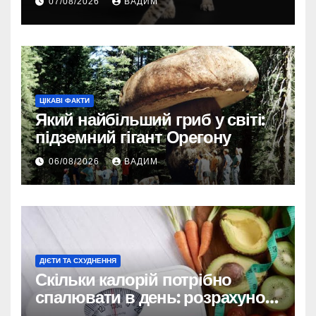
07/08/2026
ВАДИМ
ЦІКАВІ ФАКТИ
Який найбільший гриб у світі:
підземний гігант Орегону
06/08/2026
ВАДИМ
ДІЄТИ ТА СХУДНЕННЯ
Скільки калорій потрібно
спалювати в день: розрахунок
TDEE і безпечні норми