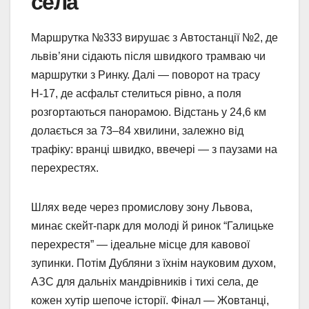
села
Маршрутка №333 вирушає з Автостанції №2, де
львів’яни сідають після швидкого трамваю чи
маршрутки з Ринку. Далі — поворот на трасу
Н-17, де асфальт стелиться рівно, а поля
розгортаються панорамою. Відстань у 24,6 км
долається за 73–84 хвилини, залежно від
трафіку: вранці швидко, ввечері — з паузами на
перехрестях.
Шлях веде через промислову зону Львова,
минає скейт-парк для молоді й ринок “Галицьке
перехрестя” — ідеальне місце для кавової
зупинки. Потім Дубляни з їхнім науковим духом,
АЗС для дальніх мандрівників і тихі села, де
кожен хутір шепоче історії. Фінал — Жовтанці,