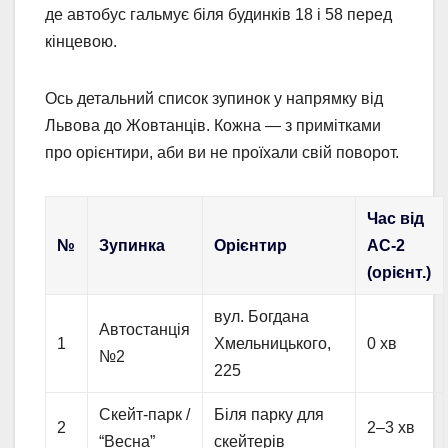
де автобус гальмує біля будинків 18 і 58 перед
кінцевою.
Ось детальний список зупинок у напрямку від
Львова до Жовтанців. Кожна — з примітками
про орієнтири, аби ви не проїхали свій поворот.
Час від
№
Зупинка
Орієнтир
АС-2
(орієнт.)
вул. Богдана
Автостанція
1
Хмельницького,
0 хв
№2
225
Скейт-парк /
Біля парку для
2
2–3 хв
“Весна”
скейтерів