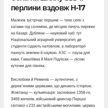
перлини вздовж Н-17
Малехів зустрічає першим — тихе село з
хатами під соломою, де місцеві печуть пиріжки
на базарі. Дубляни — науковий хаб: тут
Національний аграрний університет, де
студенти сідають натовпом, а лабораторії
пахнуть землею й наукою. АЗС — пауза для
кави, Гамаліївка й Малі Підліски — лісові
куточки для пікніка.
Вислобоки й Ременів — аутентичні, з
дерев’яними церквами, що дихають історією.
Жовтанці — кульмінація: засноване 1358-го,
3469 жителів, військовий цвинтар Першої
світової з 233 австрійськими могилами, церква