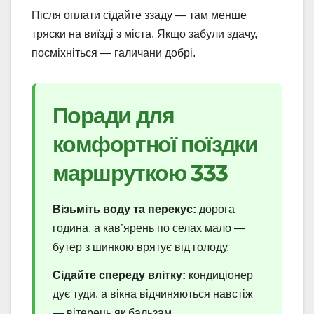
Після оплати сідайте ззаду — там менше
тряски на виїзді з міста. Якщо забули здачу,
посміхніться — галичани добрі.
Поради для
комфортної поїздки
маршруткою 333
Візьміть воду та перекус:
дорога
година, а кав’ярень по селах мало —
бутер з шинкою врятує від голоду.
Сідайте спереду влітку:
кондиціонер
дує туди, а вікна відчиняються навстіж
— вітерець як бальзам.