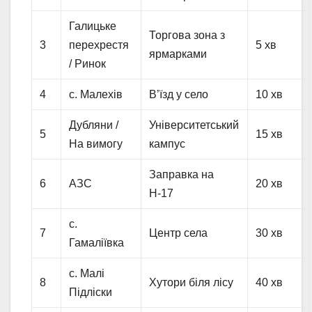
Галицьке
Торгова зона з
3
перехрестя
5 хв
ярмарками
/ Ринок
4
с. Малехів
В’їзд у село
10 хв
Дубляни /
Університетський
5
15 хв
На вимогу
кампус
Заправка на
6
АЗС
20 хв
Н-17
с.
7
Центр села
30 хв
Гамаліївка
с. Малі
8
Хутори біля лісу
40 хв
Підліски