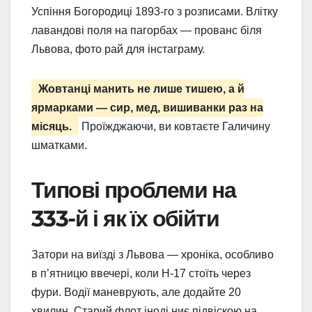
Успіння Богородиці 1893-го з розписами. Влітку
лавандові поля на пагорбах — прованс біля
Львова, фото рай для інстаграму.
Жовтанці манить не лише тишею, а й
ярмарками — сир, мед, вишиванки раз на
місяць.
Проїжджаючи, ви ковтаєте Галичину
шматками.
Типові проблеми на
333-й і як їх обійти
Затори на виїзді з Львова — хроніка, особливо
в п’ятницю ввечері, коли Н-17 стоїть через
фури. Водії маневрують, але додайте 20
хвилин. Старий флот іноді ниє підвіскою на