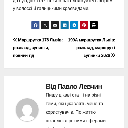
до сусідніх сіл? Поки ж насолоджуйтесь вітром
у волоссі й галицькими краєвидами.
Навігація
Маршрутка 178 Львів:
199А маршрутка Львів:
розклад, зупинки,
розклад, маршрут і
записів
повний гід
зупинки 2026
Від
Павло Левчин
Пишу цікаві статті на різні
теми, які цікавлять мене та
користувачів. По життю
цікавлюся різними сферами