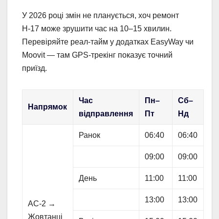
У 2026 році змін не планується, хоч ремонт
Н-17 може зрушити час на 10–15 хвилин.
Перевіряйте реал-тайм у додатках EasyWay чи
Moovit — там GPS-трекінг показує точний
приїзд.
Час
Пн–
Сб–
Напрямок
відправлення
Пт
Нд
Ранок
06:40
06:40
09:00
09:00
День
11:00
11:00
13:00
13:00
АС-2 →
Жовтанці