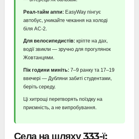
Реал-тайм аппи:
EasyWay пінгує
автобус, уникайте чекання на холоді
біля АС-2.
Для велосипедистів:
кріпте на дах,
водії звикли — зручно для прогулянок
Жовтанцями.
Пік години миніть:
7–9 ранку та 17–19
ввечері — Дубляни забиті студентами,
беріть середу.
Ці хитрощі перетворять поїздку на
приємність, а не випробування.
Села на шляху 333-ї: