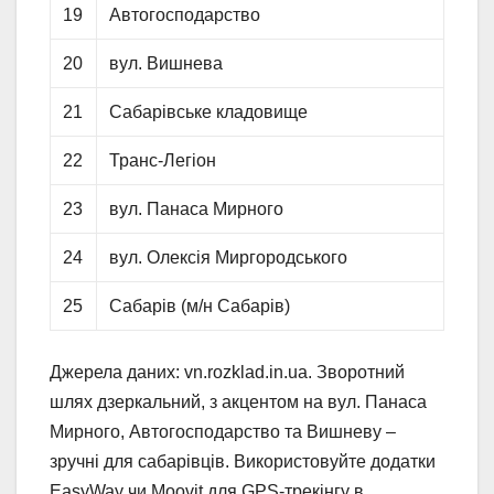
19
Автогосподарство
20
вул. Вишнева
21
Сабарівське кладовище
22
Транс-Легіон
23
вул. Панаса Мирного
24
вул. Олексія Миргородського
25
Сабарів (м/н Сабарів)
Джерела даних: vn.rozklad.in.ua. Зворотний
шлях дзеркальний, з акцентом на вул. Панаса
Мирного, Автогосподарство та Вишневу –
зручні для сабарівців. Використовуйте додатки
EasyWay чи Moovit для GPS-трекінгу в