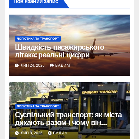
Пов’язаний запис
ЛОГІСТИКА ТА ТРАНСПОРТ
Швидкість пасажирського
літака: реальні цифри
ЛИП 24, 2026
ВАДИМ
ЛОГІСТИКА ТА ТРАНСПОРТ
Суспільний транспорт: як міста
дихають разом і чому він
змінює наше життя
ЛИП 8, 2026
ВАДИМ