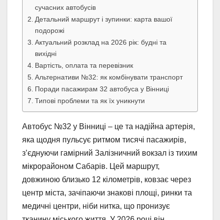
сучасних автобусів
Детальний маршрут і зупинки: карта вашої
подорожі
Актуальний розклад на 2026 рік: будні та
вихідні
Вартість, оплата та перевізник
Альтернативи №32: як комбінувати транспорт
Поради пасажирам 32 автобуса у Вінниці
Типові проблеми та як їх уникнути
Автобус №32 у Вінниці – це та надійна артерія,
яка щодня пульсує ритмом тисячі пасажирів,
з’єднуючи гамірний Залізничний вокзал із тихим
мікрорайоном Сабарів. Цей маршрут,
довжиною близько 12 кілометрів, ковзає через
центр міста, зачіпаючи знакові площі, ринки та
медичні центри, ніби нитка, що пронизує
тканину міського життя. У 2026 році він