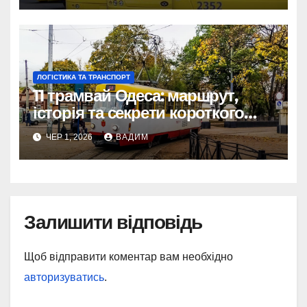
ЛОГІСТИКА ТА ТРАНСПОРТ
11 трамвай Одеса: маршрут,
історія та секрети короткого
шляху крізь Молдаванку
ЧЕР 1, 2026
ВАДИМ
Залишити відповідь
Щоб відправити коментар вам необхідно
авторизуватись
.