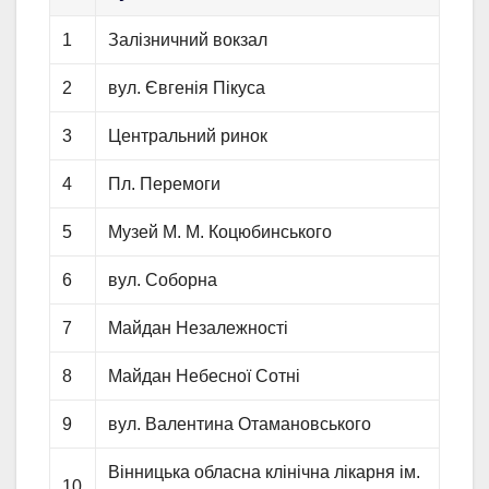
1
Залізничний вокзал
2
вул. Євгенія Пікуса
3
Центральний ринок
4
Пл. Перемоги
5
Музей М. М. Коцюбинського
6
вул. Соборна
7
Майдан Незалежності
8
Майдан Небесної Сотні
9
вул. Валентина Отамановського
Вінницька обласна клінічна лікарня ім.
10