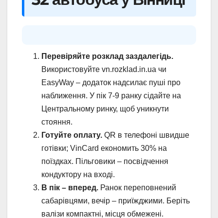
Перевіряйте розклад заздалегідь.
Використовуйте vn.rozklad.in.ua чи
EasyWay – додаток надсилає пуші про
наближення. У пік 7-9 ранку сідайте на
Центральному ринку, щоб уникнути
стояння.
Готуйте оплату.
QR в телефоні швидше
готівки; VinCard економить 30% на
поїздках. Пільговики – посвідчення
кондуктору на вході.
В пік – вперед.
Ранок переповнений
сабарівцями, вечір – приїжджими. Беріть
валізи компактні, місця обмежені.