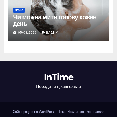
КРАСА
Чи можна мити голову кожен
день
05/08/2026
ВАДИМ
InTime
Поради та цікаві факти
Сайт працює на WordPress
|
Тема:Newsup за
Themeansar
.