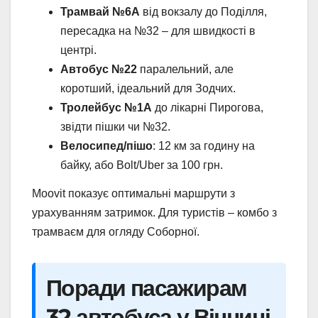
Трамвай №6А
від вокзалу до Поділля,
пересадка на №32 – для швидкості в
центрі.
Автобус №22
паралельний, але
коротший, ідеальний для Зодчих.
Тролейбус №1А
до лікарні Пирогова,
звідти пішки чи №32.
Велосипед/пішо
: 12 км за годину на
байку, або Bolt/Uber за 100 грн.
Moovit показує оптимальні маршрути з
урахуванням затримок. Для туристів – комбо з
трамваєм для огляду Соборної.
Поради пасажирам
32 автобуса у Вінниці