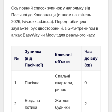
Ось повний список зупинок у напрямку від
Пасічної до Коновальця (станом на квітень
2026, lviv.rozklad.in.ua). Перед таблицею
зауважте: рух двосторонній, з GPS-трекінгом в
апках EasyWay чи Moovit для реального часу.
Зупинка
Час
Ключові
№
(від
доїзду
об’єкти
Пасічної)
(хв)
Спальні
1
Пасічна
квартали,
0
ринок
Богдана
Житлові
2
2
Котика
будинки