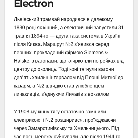
Electron
Львівський трамвай народився в далекому
1880 році як кінний, а електричний запустили 31
травня 1894-го — друга така система в Україні
після Києва. Маршрут №2 з’явився серед
перших, прокладений фірмою Siemens &
Halske, з вагонами, що клиркотіли по рейках від
центру до околиць. Тоді коні тягнули вагони
дев’ять хвилин інтервалом від Площі Митної до
казарм, а №2 швидко став улюбленцем
личакивців, з’єднуючи Личаків з вокзалом.
У 1908-му кінну тягу остаточно замінили
електрикою, і №2 розширився, проїжджаючи
через Замарстинівську та Хмельницького. Під
час воєн мережу руйнували, але після 1944-го