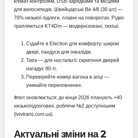
клімат-контролем, USB-зарядками та місцями
для велосипедів. Швейцарські Be 4/8 (30 шт) —
70% низької підлоги, плавні на поворотах. Рідко
трапляються KT4Dm — модернізовані, тихіші.
Сідайте в Electron для комфорту: широкі
двері, пандуси для інвалідів.
Tatra — для ностальгії: скрипіння дверей
нагадує 80-ті.
Перевіряйте номер вагона в апці —
уникайте переповнених.
Флот оновлюється: до кінця 2026 планують +40
низькопідлогових, роблячи №2 доступнішим
(lvivtrans.com.ua).
Актуальні зміни на 2