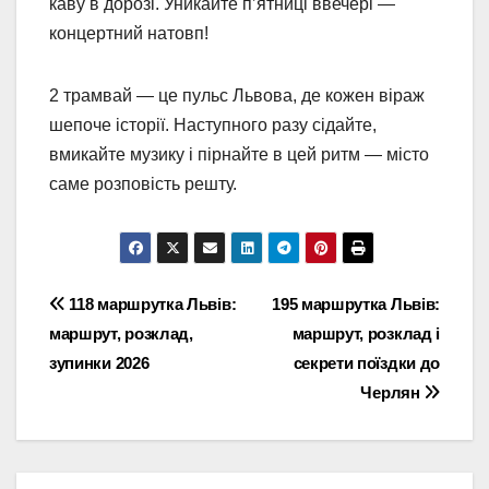
каву в дорозі. Уникайте п’ятниці ввечері —
концертний натовп!
2 трамвай — це пульс Львова, де кожен віраж
шепоче історії. Наступного разу сідайте,
вмикайте музику і пірнайте в цей ритм — місто
саме розповість решту.
Навігація
118 маршрутка Львів:
195 маршрутка Львів:
маршрут, розклад,
маршрут, розклад і
записів
зупинки 2026
секрети поїздки до
Черлян