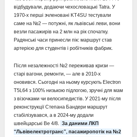
відбудували, додаючи чехословацькі Tatra. У
1970-х перші зчленовані KT4SU тестували
саме на №2 — потужні, як львівські леви, вони
везли пасажирів на 2 млн на рік спочатку.
Радянські часи принесли пік: маршрут став
артерією для студентів і робітників фабрик.
Після незалежності №2 переживав кризи —
старі вагони, ремонти, — але в 2010-х
оновився. Сьогодні на ньому курсують Electron
T5L64 з 100% низькою підлогою, зручні для мам
з візочками чи велосипедистів. У 2021-му після
реконструкції Степана Бандери маршрут
стабілізувався, а в 2024-му додали
швейцарські Be 4/8.
За даними ЛКП
“Львівелектротранс”, пасажиропотік на №2