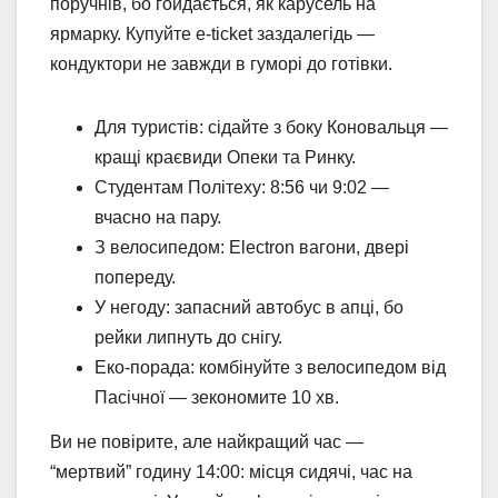
поручнів, бо гойдається, як карусель на
ярмарку. Купуйте e-ticket заздалегідь —
кондуктори не завжди в гуморі до готівки.
Для туристів: сідайте з боку Коновальця —
кращі краєвиди Опеки та Ринку.
Студентам Політеху: 8:56 чи 9:02 —
вчасно на пару.
З велосипедом: Electron вагони, двері
попереду.
У негоду: запасний автобус в апці, бо
рейки липнуть до снігу.
Еко-порада: комбінуйте з велосипедом від
Пасічної — зекономите 10 хв.
Ви не повірите, але найкращий час —
“мертвий” годину 14:00: місця сидячі, час на