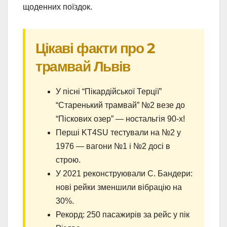
щоденних поїздок.
Цікаві факти про 2
трамвай Львів
У пісні “Пікардійської Терції”
“Старенький трамвай” №2 везе до
“Піскових озер” — ностальгія 90-х!
Перші KT4SU тестували на №2 у
1976 — вагони №1 і №2 досі в
строю.
У 2021 реконструювали С. Бандери:
нові рейки зменшили вібрацію на
30%.
Рекорд: 250 пасажирів за рейс у пік