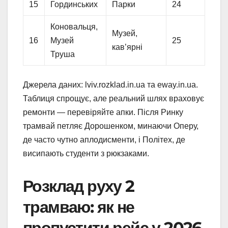
15
Гординських
Парки
24
Коновальця,
Музей,
16
Музей
25
кав’ярні
Труша
Джерела даних: lviv.rozklad.in.ua та eway.in.ua.
Таблиця спрощує, але реальний шлях враховує
ремонти — перевіряйте апки. Після Ринку
трамвай петляє Дорошенком, минаючи Оперу,
де часто чутно аплодисменти, і Політех, де
висипають студенти з рюкзаками.
Розклад руху 2
трамваю: як не
пропустити рейс у 2026