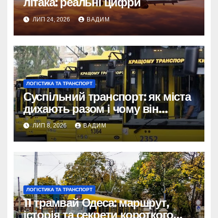
літака: реальні цифри
ЛИП 24, 2026
ВАДИМ
ЛОГІСТИКА ТА ТРАНСПОРТ
Суспільний транспорт: як міста
дихають разом і чому він
змінює наше життя
ЛИП 8, 2026
ВАДИМ
ЛОГІСТИКА ТА ТРАНСПОРТ
11 трамвай Одеса: маршрут,
історія та секрети короткого