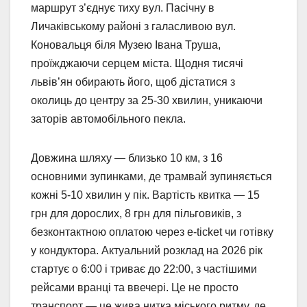
маршрут з’єднує тиху вул. Пасічну в
Личаківському районі з галасливою вул.
Коновальця біля Музею Івана Труша,
проїжджаючи серцем міста. Щодня тисячі
львів’ян обирають його, щоб дістатися з
околиць до центру за 25-30 хвилин, уникаючи
заторів автомобільного пекла.
Довжина шляху — близько 10 км, з 16
основними зупинками, де трамвай зупиняється
кожні 5-10 хвилин у пік. Вартість квитка — 15
грн для дорослих, 8 грн для пільговиків, з
безконтактною оплатою через e-ticket чи готівку
у кондуктора. Актуальний розклад на 2026 рік
стартує о 6:00 і триває до 22:00, з частішими
рейсами вранці та ввечері. Це не просто
транспорт — це жива нитка міського ритму, де