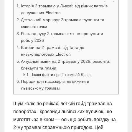
Історія 2 трамваю у Львові: від кінних вагонів
до сучасних Electron
Детальний маршрут 2 трамваю: зупинки та
ключові точки
Розклад руху 2 трамваю: як не пропустити
рейс у 2026
Вагони на 2 трамваї: від Tatra до
низькопідлогових Electron
Актуальні зміни на 2 трамваї у 2026: ремонти,
блекаути та плани
Цікаві факти про 2 трамвай Львів
Поради для пасажирів: як вижити в
львівському трамваї
Шум коліс по рейках, легкий гойд трамвая на
поворотах і краєвиди львівських вуличок, що
миготять за вікном — ось що робить поїздку на
2-му трамваї справжньою пригодою. Цей