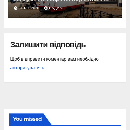
шляху крізь Молдаванку
ЧЕР 1, 2026
ВАДИМ
Залишити відповідь
Щоб відправити коментар вам необхідно
авторизуватись
.
You missed