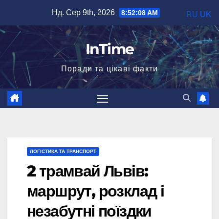
Перейти
Нд. Сер 9th, 2026
8:52:09 AM
RU
UK
до
вмісту
InTime
Поради та цікаві факти
ЛОГІСТИКА ТА ТРАНСПОРТ
2 трамвай Львів:
маршрут, розклад і
незабутні поїздки