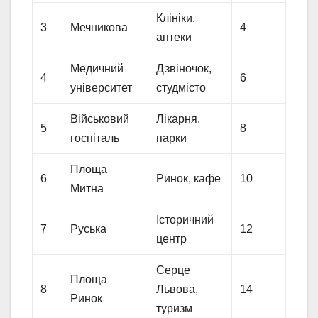
Клініки,
3
Мечникова
4
аптеки
Медичний
Дзвіночок,
4
6
університет
студмісто
Військовий
Лікарня,
5
8
госпіталь
парки
Площа
6
Ринок, кафе
10
Митна
Історичний
7
Руська
12
центр
Серце
Площа
8
Львова,
14
Ринок
туризм