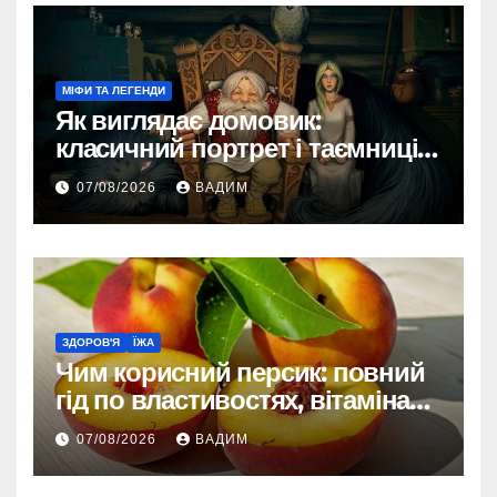
МІФИ ТА ЛЕГЕНДИ
Як виглядає домовик:
класичний портрет і таємниці
зовнішності
07/08/2026
ВАДИМ
ЗДОРОВ'Я
ЇЖА
Чим корисний персик: повний
гід по властивостях, вітамінах і
впливі на організм
07/08/2026
ВАДИМ