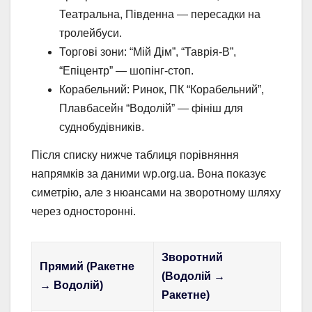
Театральна, Південна — пересадки на
тролейбуси.
Торгові зони: “Мій Дім”, “Таврія-В”,
“Епіцентр” — шопінг-стоп.
Корабельний: Ринок, ПК “Корабельний”,
Плавбасейн “Водолій” — фініш для
суднобудівників.
Після списку нижче таблиця порівняння
напрямків за даними wp.org.ua. Вона показує
симетрію, але з нюансами на зворотному шляху
через односторонні.
Зворотний
Прямий (Ракетне
(Водолій →
→ Водолій)
Ракетне)