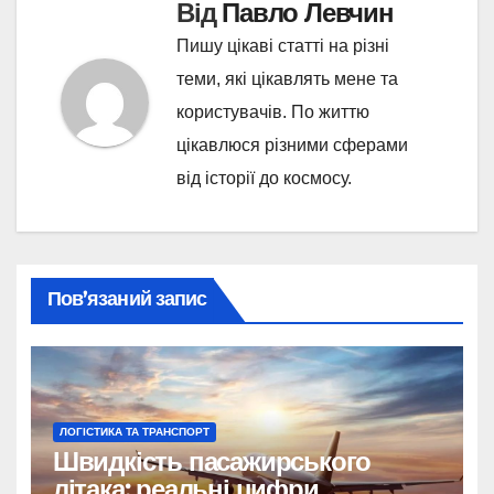
Від
Павло Левчин
Пишу цікаві статті на різні
теми, які цікавлять мене та
користувачів. По життю
цікавлюся різними сферами
від історії до космосу.
Пов’язаний запис
ЛОГІСТИКА ТА ТРАНСПОРТ
Швидкість пасажирського
літака: реальні цифри