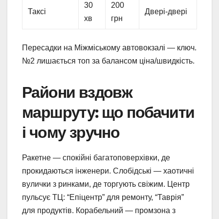
30
200
Таксі
Двері-двері
хв
грн
Пересадки на Міжміському автовокзалі — ключ.
№2 лишається топ за балансом ціна/швидкість.
Райони вздовж
маршруту: що побачити
і чому зручно
Ракетне — спокійні багатоповерхівки, де
прокидаються інженери. Слобідські — хаотичні
вулички з ринками, де торгують свіжим. Центр
пульсує ТЦ: “Епіцентр” для ремонту, “Таврія”
для продуктів. Корабельний — промзона з