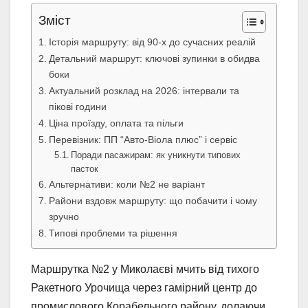
Зміст
Історія маршруту: від 90-х до сучасних реалій
Детальний маршрут: ключові зупинки в обидва
боки
Актуальний розклад на 2026: інтервали та
пікові години
Ціна проїзду, оплата та пільги
Перевізник: ПП “Авто-Віола плюс” і сервіс
Поради пасажирам: як уникнути типових
пасток
Альтернативи: коли №2 не варіант
Райони вздовж маршруту: що побачити і чому
зручно
Типові проблеми та рішення
Маршрутка №2 у Миколаєві мчить від тихого
Ракетного Урочища через гамірний центр до
промислового Корабельного району, долаючи