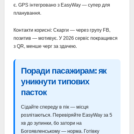
є. GPS інтегровано з EasyWay — супер для
планування.
Контакти корисні: Скарги — через групу FB,
позитив — мотивує. У 2026 сервіс покращився
з QR, менше черг за здачею.
Поради пасажирам: як
уникнути типових
пасток
Сідайте спереду в пік — місця
розлітаються. Перевіряйте EasyWay за 5
хв до зупинки, бо затори на
Богоявленському — норма. Готівку