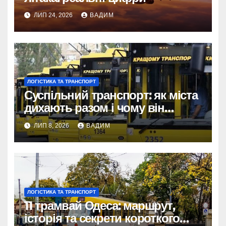
ЛИП 24, 2026
ВАДИМ
ЛОГІСТИКА ТА ТРАНСПОРТ
Суспільний транспорт: як міста
дихають разом і чому він
змінює наше життя
ЛИП 8, 2026
ВАДИМ
ЛОГІСТИКА ТА ТРАНСПОРТ
11 трамвай Одеса: маршрут,
історія та секрети короткого