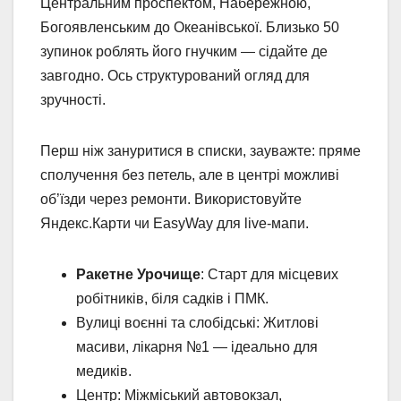
Центральним проспектом, Набережною,
Богоявленським до Океанівської. Близько 50
зупинок роблять його гнучким — сідайте де
завгодно. Ось структурований огляд для
зручності.
Перш ніж зануритися в списки, зауважте: пряме
сполучення без петель, але в центрі можливі
об’їзди через ремонти. Використовуйте
Яндекс.Карти чи EasyWay для live-мапи.
Ракетне Урочище
: Старт для місцевих
робітників, біля садків і ПМК.
Вулиці воєнні та слобідські: Житлові
масиви, лікарня №1 — ідеально для
медиків.
Центр: Міжміський автовокзал,