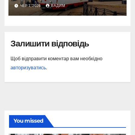
шляху крізь Молдаванку
ЧЕР 1, 2026
ВАДИМ
Залишити відповідь
Щоб відправити коментар вам необхідно
авторизуватись
.
You missed