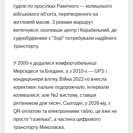
гуділи по просілках Ракетного — колишнього
військового об’єкта, перетвореного на
житловий масив. З роками маршрут
витягнувся, охопивши центр і Корабельний, де
суднобудівники з “Зорі” потребували надійного
транспорту.
У 2000-х додалися комфортабельніші
Мерседеси та Богдани, а з 2010-х — GPS і
кондиціонери влітку. Війна 2022-го внесла
корективи: пальне подорожчало, інтервали
коливалися, але №2 вистояв, ставши
рятівником для тисяч. Сьогодні, у 2026-му, з
QR-оплатою та електронними табло, це вже не
просто “газелька”, а частина цифрового
транспорту Миколаєва.