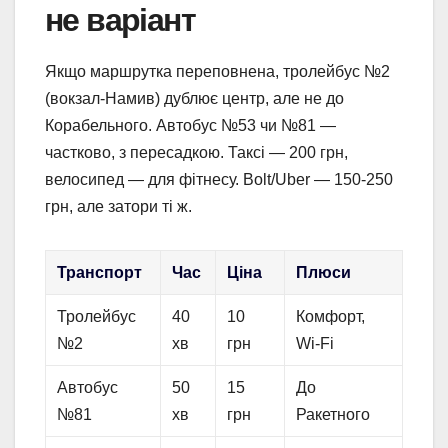
не варіант
Якщо маршрутка переповнена, тролейбус №2
(вокзал-Намив) дублює центр, але не до
Корабельного. Автобус №53 чи №81 —
частково, з пересадкою. Таксі — 200 грн,
велосипед — для фітнесу. Bolt/Uber — 150-250
грн, але затори ті ж.
Транспорт
Час
Ціна
Плюси
Тролейбус
40
10
Комфорт,
№2
хв
грн
Wi-Fi
Автобус
50
15
До
№81
хв
грн
Ракетного