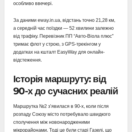
особливо ввечері.
За даними eway.in.ua, відстань точно 21,28 км,
а середній час поїздки — 52 хвилини залежно
від трафіку. Перевізник ПП “Авто-Віола плюс”
тримає флот у строю, з GPS-трекінгом у
додатках на кшталт EasyWay для онлайн-
відстеження.
Історія маршруту: від
90-х до сучасних реалій
Маршрутка №2 з’явилася в 90-х, коли після
розпаду Союзу місто потребувало швидкого
сполучення між новонародженими
мікрорайонами. Тоді це були старі Газелі, що