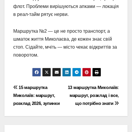
флот. Проблеми вирішуються апками — локація
в реал-тайм рятує нерви.
Маршрутка №2 — це не просто транспорт, а
шматок життя Миколаєва, де кожен знає свій
стоп. Сідайте, мчіть — місто чекає відкриттів за
поворотом.
Навігація
15 маршрутка
13 маршрутка Миколаїв:
Миколаїв: маршрут,
маршрут, розклад і все,
записів
розклад 2026, зупинки
що потрібно знати