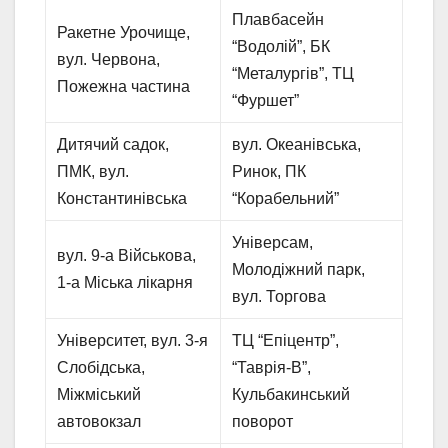
Плавбасейн
Ракетне Урочище,
“Водолій”, БК
вул. Червона,
“Металургів”, ТЦ
Пожежна частина
“Фуршет”
Дитячий садок,
вул. Океанівська,
ПМК, вул.
Ринок, ПК
Константинівська
“Корабельний”
Універсам,
вул. 9-а Військова,
Молодіжний парк,
1-а Міська лікарня
вул. Торгова
Університет, вул. 3-я
ТЦ “Епіцентр”,
Слобідська,
“Таврія-В”,
Міжміський
Кульбакинський
автовокзал
поворот