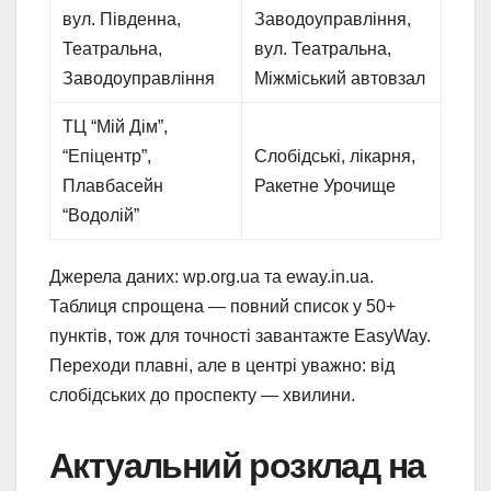
вул. Південна,
Заводоуправління,
Театральна,
вул. Театральна,
Заводоуправління
Міжміський автовзал
ТЦ “Мій Дім”,
“Епіцентр”,
Слобідські, лікарня,
Плавбасейн
Ракетне Урочище
“Водолій”
Джерела даних: wp.org.ua та eway.in.ua.
Таблиця спрощена — повний список у 50+
пунктів, тож для точності завантажте EasyWay.
Переходи плавні, але в центрі уважно: від
слобідських до проспекту — хвилини.
Актуальний розклад на