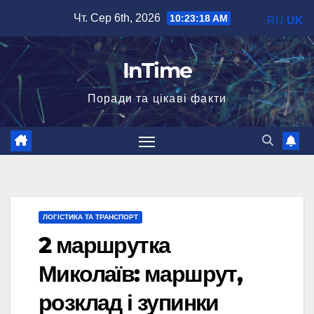
Перейти
Чт. Сер 6th, 2026
10:23:19 AM
RU
UK
до
вмісту
InTime
Поради та цікаві факти
ЛОГІСТИКА ТА ТРАНСПОРТ
2 маршрутка
Миколаїв: маршрут,
розклад і зупинки