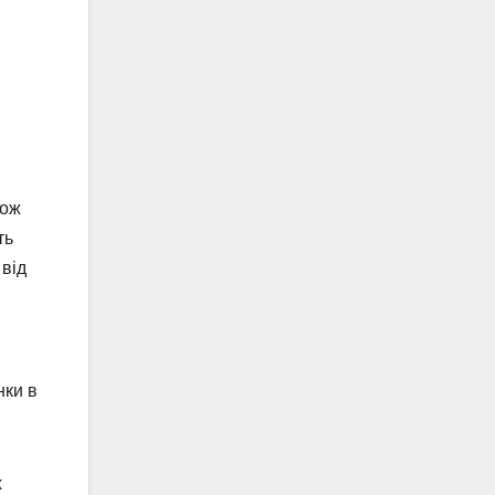
тож
ть
 від
нки в
х