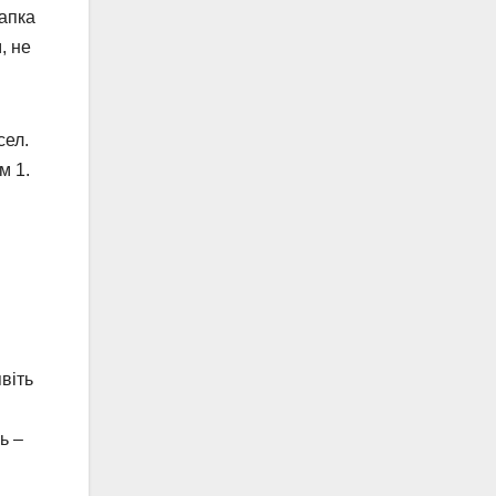
рапка
, не
сел.
м 1.
віть
ь –