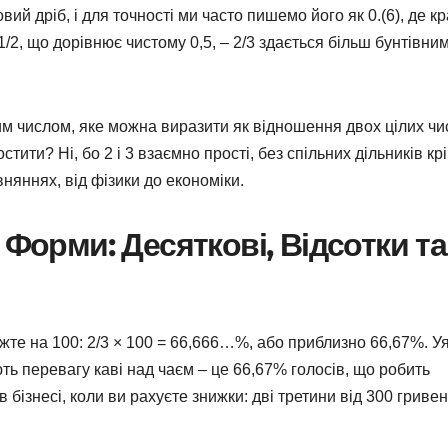
вий дріб, і для точності ми часто пишемо його як 0.(6), де к
/2, що дорівнює чистому 0,5, – 2/3 здається більш бунтівним
ним числом, яке можна виразити як відношення двох цілих чи
ити? Ні, бо 2 і 3 взаємно прості, без спільних дільників крі
няннях, від фізики до економіки.
 Форми: Десяткові, Відсотки та
ожте на 100: 2/3 × 100 = 66,666…%, або приблизно 66,67%. Уя
ть перевагу каві над чаєм – це 66,67% голосів, що робить
 бізнесі, коли ви рахуєте знижки: дві третини від 300 гривен
.