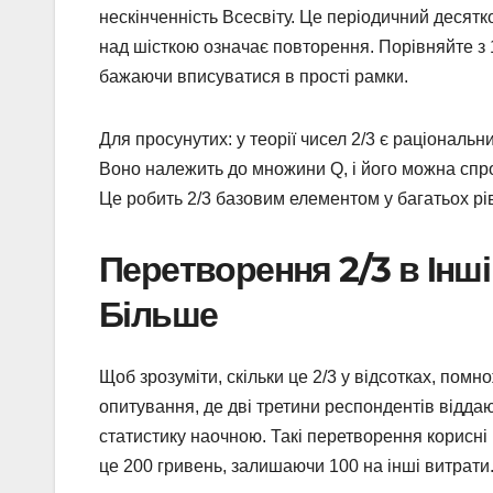
нескінченність Всесвіту. Це періодичний десятко
над шісткою означає повторення. Порівняйте з 1
бажаючи вписуватися в прості рамки.
Для просунутих: у теорії чисел 2/3 є раціональ
Воно належить до множини Q, і його можна спрост
Це робить 2/3 базовим елементом у багатьох рів
Перетворення 2/3 в Інші
Більше
Щоб зрозуміти, скільки це 2/3 у відсотках, помн
опитування, де дві третини респондентів віддаю
статистику наочною. Такі перетворення корисні в
це 200 гривень, залишаючи 100 на інші витрати