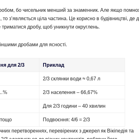
дробом, бо чисельник менший за знаменник. Але якщо помн
3, то з’являється ціла частина. Це корисно в будівництві, де д
е триматися дробу, щоб уникнути округлень.
 іншими дробами для ясності.
ня для 2/3
Приклад
2/3 склянки води ≈ 0,67 л
6…%
2/3 населення – 66,67%
Для 2/3 години – 40 хвилин
9 тощо
Подвоєння: 4/6 = 2/3
них перетвореннях, перевірених з джерел як Вікіпедія та