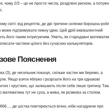
я, чому 2/3 – це не просто числа, розділені рискою, а потуж
с.
му світі: від рецептів, де дві третини склянки борошна роб
ня може підтримувати певну ідею. Цей дріб еквівалентний
ить його таким інтригуючим. Уявіть, як стародавні математи
писати частини цілого без сучасних калькуляторів.
азове Пояснення
ка (3), де чисельник показує, скільки частин ми беремо, а
іле. Якщо взяти яблуко і розрізати його на три однакові
витих і хрустких, що залишають після себе лише третину. Так
о математика тут не суха, а жива, як розмова за столом.
,666…, де шістка повторюється вічно, ніби нагадуючи про