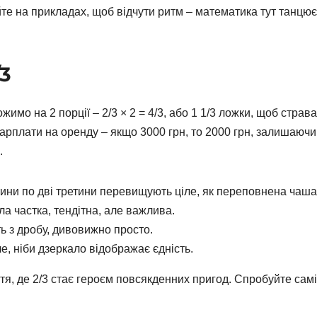
йте на прикладах, щоб відчути ритм – математика тут танцює
/3
жимо на 2 порції – 2/3 × 2 = 4/3, або 1 1/3 ложки, щоб страва
зарплати на оренду – якщо 3000 грн, то 2000 грн, залишаючи
.
астини по дві третини перевищують ціле, як переповнена чаша
ла частка, тендітна, але важлива.
ть з дробу, дивовижно просто.
іле, ніби дзеркало відображає єдність.
ття, де 2/3 стає героєм повсякденних пригод. Спробуйте самі,