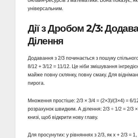
онлайн-ресурсів з математики. Вона показує, як 
універсальним.
Дії з Дробом 2/3: Додав
Ділення
Додавання з 2/3 починається з пошуку спільного
8/12 + 3/12 = 11/12. Це ніби змішування інгреді
майже повну склянку, повну смаку. Для віднімання:
пирога.
Множення простіше: 2/3 × 3/4 = (2×3)/(3×4) = 6/1
розрахунок швидким. А ділення: 2/3 ÷ 1/2 = 2/3 
книзі, щоб відкрити нову главу.
Для просунутих: у рівняннях з 2/3, як x + 2/3 = 1