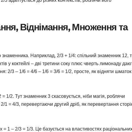
2/3 адаптується до різних контекстів, роблячи його
ання, Віднімання, Множення та
 знаменника. Наприклад, 2/3 + 1/4: спільний знаменник 12, 
єнтів у коктейлі – дві третини соку плюс чверть лимонаду даю
 2/3 – 1/6 = 4/6 – 1/6 = 3/6 = 1/2, просте, як відняти шматок
2 = 1/2. Тут знаменник 3 скасовується, ніби магія, роблячи
× 2/1 = 4/3, перевертаючи другий дріб, як перевертання сторі
, x = 1 – 2/3 = 1/3. Це базується на властивостях раціональни