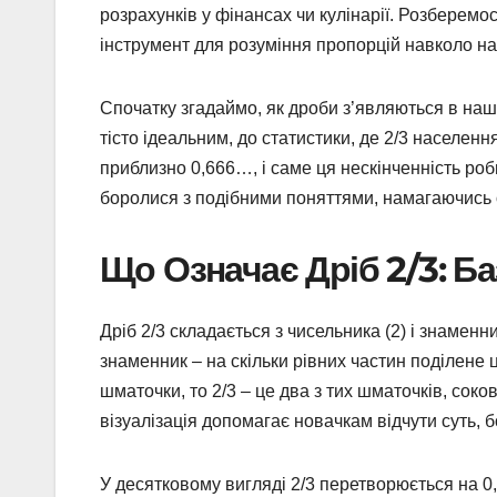
розрахунків у фінансах чи кулінарії. Розберемос
інструмент для розуміння пропорцій навколо на
Спочатку згадаймо, як дроби з’являються в нашо
тісто ідеальним, до статистики, де 2/3 населен
приблизно 0,666…, і саме ця нескінченність роб
боролися з подібними поняттями, намагаючись о
Що Означає Дріб 2/3: Б
Дріб 2/3 складається з чисельника (2) і знаменни
знаменник – на скільки рівних частин поділене ц
шматочки, то 2/3 – це два з тих шматочків, соко
візуалізація допомагає новачкам відчути суть, б
У десятковому вигляді 2/3 перетворюється на 0