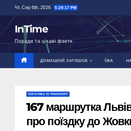
Перейти
Чт. Сер 6th, 2026
5:29:18 PM
до
вмісту
InTime
Поради та цікаві факти
ДОМАШНІЙ ЗАТИШОК
ЇЖА
Н
ЛОГІСТИКА ТА ТРАНСПОРТ
167 маршрутка Львів
про поїздку до Жовк