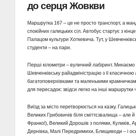
до серця Жовкви
Маршрутка 167 – це не просто транспорт, а манд
спокійних галицьких сіл. Автобус стартує з кінц
Палацом культури Хоткевича. Тут, у Шевченківсь
студенти – на пари.
Перші кілометри – вуличний лабіринт. Минаємо
Шевченківську райадміністрацію з її класичною 
багатоповерхівками та маленькими крамничками
для пересадок: звідси легко на інші маршрутки 
Виїзд за місто перетворюється на казку. Галиц
Великих Грибовичів біля сміттєзвалища – але й
Франко!), Великий Дорошів з полями, Куликів, Ар
Дернівка, Малі Передримихи, Блищиводи – і ось