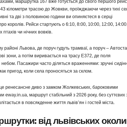
дахами, маршрутка 167 вже готується до свого першого рейс
 43 кілометри трасою до Жовкви, проїжджаючи через тихі се
ивні та дві з половиною години ви опиняєтеся в серці
о королів. Рейси стартують о 6:10, 8:00, 10:00, 12:00, 14:00
х птахів чи нічних вовків.
районі Львова, де поруч гудуть трамваї, а поруч – Автоста
і зони, а потім виривається на трасу Е372, де поля
м небом. Пасажири часто діляться враженнями: зручні сидін
мак пригод, коли села проносяться за склом.
 це ренесансне диво з замком Жолкевських, бароковими
 eway.in.ua, маршрут стабільний з 2026 року, без суттєвих 
літається в повсякденне життя львів’ян і гостей міста.
шрутки: від львівських окол