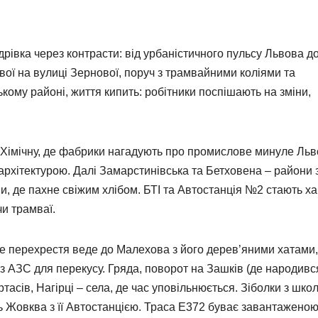
рівка через контрасти: від урбаністичного пульсу Львова д
евої на вулиці Зернової, поруч з трамвайними коліями та
кому районі, життя кипить: робітники поспішають на зміни,
 Хімічну, де фабрики нагадують про промислове минуле Льв
архітектурою. Далі Замарстинівська та Бетховена – райони 
, де пахне свіжим хлібом. БТІ та Автостанція №2 стають х
чи трамваї.
ьке перехрестя веде до Малехова з його дерев’яними хатами,
 з АЗС для перекусу. Гряда, поворот на Зашків (де народивс
тасів, Нагірці – села, де час уповільнюється. Зіболки з шко
 Жовква з її Автостанцією. Траса Е372 буває завантаженою