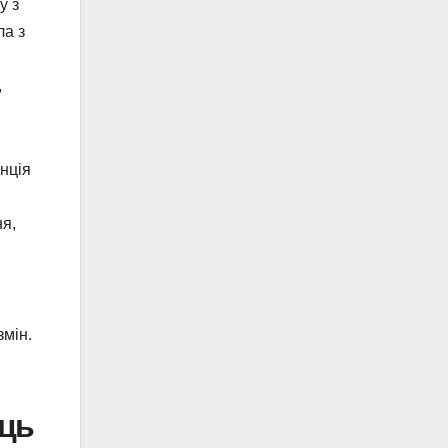
у з
ла з
,
нція
ня,
змін.
иць