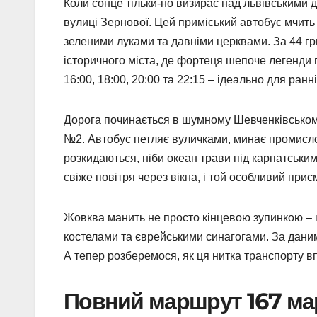
Коли сонце тільки-но визирає над львівськими 
вулиці Зернової. Цей приміський автобус мчить
зеленими луками та давніми церквами. За 44 гр
історичного міста, де фортеця шепоче легенди пр
16:00, 18:00, 20:00 та 22:15 – ідеально для ранні
Дорога починається в шумному Шевченківському 
№2. Автобус петляє вуличками, минає промислов
розкидаються, ніби океан трави під карпатськи
свіже повітря через вікна, і той особливий прис
Жовква манить не просто кінцевою зупинкою –
костелами та єврейськими синагогами. За даними
А тепер розберемося, як ця нитка транспорту вп
Повний маршрут 167 мар