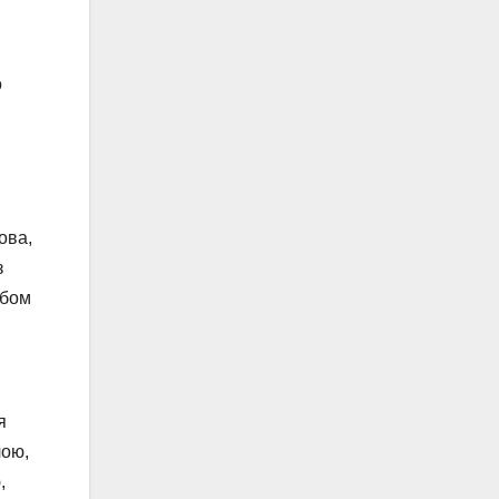
о
ова,
з
абом
я
лою,
,