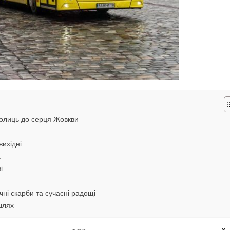
колиць до серця Жовкви
вихідні
а
і
ні скарби та сучасні радощі
шлях