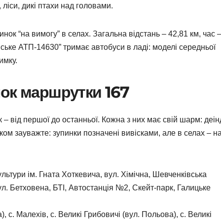
 ліси, дикі птахи над головами.
ок “на вимогу” в селах. Загальна відстань – 42,81 км, час 
вське АТП-14630” тримає автобуси в ладі: моделі середньої
имку.
нок маршрутки 167
 – від першої до останньої. Кожна з них має свій шарм: деін
ом зауважте: зупинки позначені вивісками, але в селах – н
льтури ім. Гната Хоткевича, вул. Хімічна, Шевченківська
ул. Бетховена, БТІ, Автостанція №2, Скейт-парк, Галицьке
, с. Малехів, с. Великі Грибовичі (вул. Польова), с. Великі