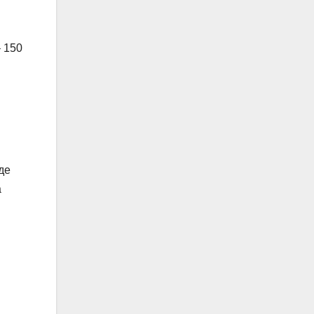
– 150
де
а