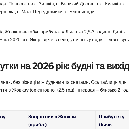
яда, Поворот на с. Зашків, с. Великий Дорошів, с. Куликів, с.
 Дернівка, с. Малі Передримихи, с. Блищиводи.
ід Жовкви автобус прибуває у Львів за 2,5-3 години. Дані з
 на 2026 рік. Якщо їдете в село, уточніть у водія – деякі зуп
ки на 2026 рік: будні та вихід
по днях, без різниці між буднями та святами. Ось таблиця для
ття в Жовкву (орієнтовно +2,5 год). Інтервал – близько 2 год
кву
Зворотний з Жовкви
Прибуття у
(прибл.)
Львів