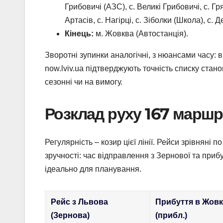
Грибовичі (АЗС), с. Великі Грибовичі, с. Гр
Артасів, с. Нагірці, с. Зіболки (Школа), с.
Кінець:
м. Жовква (Автостанція).
Зворотні зупинки аналогічні, з нюансами часу: в
now.lviv.ua підтверджують точність списку станом
сезонні чи на вимогу.
Розклад руху 167 маршрут
Регулярність – козир цієї лінії. Рейси зрівняні 
зручності: час відправлення з Зернової та прибу
ідеально для планування.
Рейс з Львова
Прибуття в Жов
(Зернова)
(прибл.)