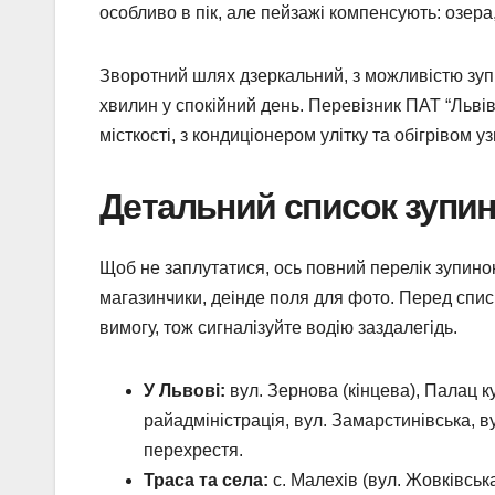
особливо в пік, але пейзажі компенсують: озера,
Зворотний шлях дзеркальний, з можливістю зупин
хвилин у спокійний день. Перевізник ПАТ “Льві
місткості, з кондиціонером улітку та обігрівом уз
Детальний список зупи
Щоб не заплутатися, ось повний перелік зупинок
магазинчики, деінде поля для фото. Перед списк
вимогу, тож сигналізуйте водію заздалегідь.
У Львові:
вул. Зернова (кінцева), Палац ку
райадміністрація, вул. Замарстинівська, в
перехрестя.
Траса та села:
с. Малехів (вул. Жовківська)