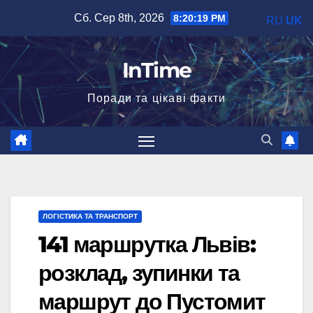
Перейти
Сб. Сер 8th, 2026
8:20:20 PM
RU
UK
до
вмісту
InTime
Поради та цікаві факти
ЛОГІСТИКА ТА ТРАНСПОРТ
141 маршрутка Львів:
розклад, зупинки та
маршрут до Пустомит