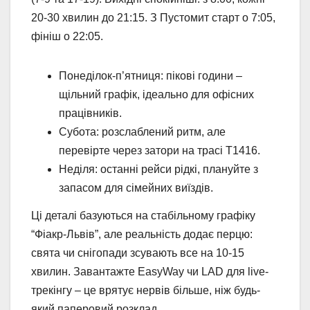
20-30 хвилин до 21:15. З Пустомит старт о 7:05,
фініш о 22:05.
Понеділок-п’ятниця: пікові години –
щільний графік, ідеально для офісних
працівників.
Субота: розслаблений ритм, але
перевірте через затори на трасі Т1416.
Неділя: останні рейси рідкі, плануйте з
запасом для сімейних виїздів.
Ці деталі базуються на стабільному графіку
“Фіакр-Львів”, але реальність додає перцю:
свята чи снігопади зсувають все на 10-15
хвилин. Завантажте EasyWay чи LAD для live-
трекінгу – це врятує нервів більше, ніж будь-
який паперовий розклад.