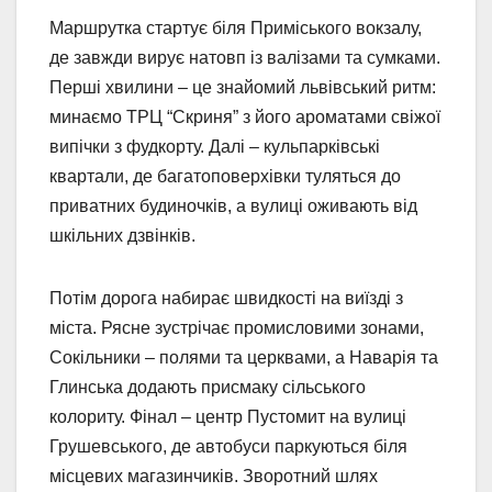
Маршрутка стартує біля Приміського вокзалу,
де завжди вирує натовп із валізами та сумками.
Перші хвилини – це знайомий львівський ритм:
минаємо ТРЦ “Скриня” з його ароматами свіжої
випічки з фудкорту. Далі – кульпарківські
квартали, де багатоповерхівки туляться до
приватних будиночків, а вулиці оживають від
шкільних дзвінків.
Потім дорога набирає швидкості на виїзді з
міста. Рясне зустрічає промисловими зонами,
Сокільники – полями та церквами, а Наварія та
Глинська додають присмаку сільського
колориту. Фінал – центр Пустомит на вулиці
Грушевського, де автобуси паркуються біля
місцевих магазинчиків. Зворотний шлях