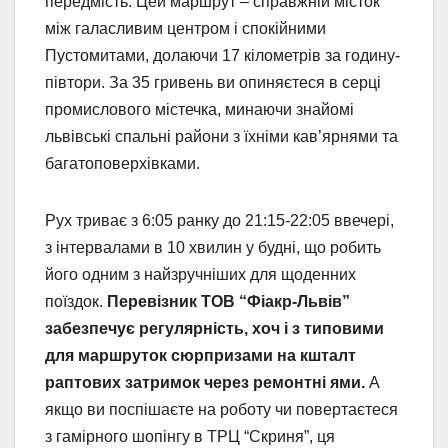
передмість. Цей маршрут – справжній місток
між галасливим центром і спокійними
Пустомитами, долаючи 17 кілометрів за годину-
півтори. За 35 гривень ви опиняєтеся в серці
промислового містечка, минаючи знайомі
львівські спальні райони з їхніми кав’ярнями та
багатоповерхівками.
Рух триває з 6:05 ранку до 21:15-22:05 ввечері,
з інтервалами в 10 хвилин у будні, що робить
його одним з найзручніших для щоденних
поїздок.
Перевізник ТОВ “Фіакр-Львів”
забезпечує регулярність, хоч і з типовими
для маршруток сюрпризами на кшталт
раптових затримок через ремонтні ями.
А
якщо ви поспішаєте на роботу чи повертаєтеся
з гамірного шопінгу в ТРЦ “Скриня”, ця