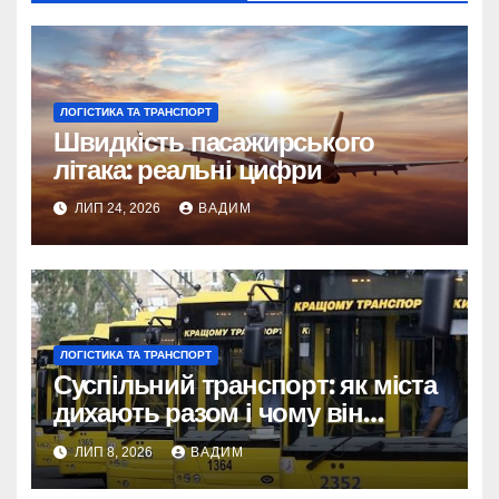
ЛОГІСТИКА ТА ТРАНСПОРТ
Швидкість пасажирського
літака: реальні цифри
ЛИП 24, 2026
ВАДИМ
ЛОГІСТИКА ТА ТРАНСПОРТ
Суспільний транспорт: як міста
дихають разом і чому він
змінює наше життя
ЛИП 8, 2026
ВАДИМ