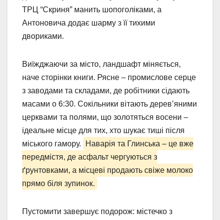
ТРЦ “Скриня” манить шопоголіками, а
Антоновича додає шарму з її тихими
двориками.
Виїжджаючи за місто, ландшафт міняється,
наче сторінки книги. Рясне – промислове серце
з заводами та складами, де робітники сідають
масами о 6:30. Сокільники вітають дерев’яними
церквами та полями, що золотяться восени –
ідеальне місце для тих, хто шукає тиші після
міського гамору.
Наварія та Глинська – це вже
передмістя, де асфальт чергуються з
ґрунтовками, а місцеві продають свіже молоко
прямо біля зупинок.
Пустомити завершує подорож: містечко з