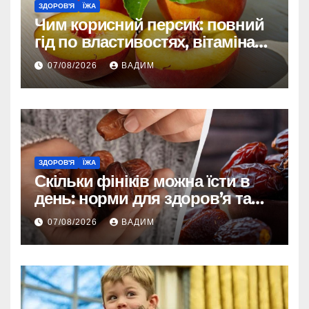
ЗДОРОВ'Я
ЇЖА
Чим корисний персик: повний
гід по властивостях, вітамінах і
впливі на організм
07/08/2026
ВАДИМ
ЗДОРОВ'Я
ЇЖА
Скільки фініків можна їсти в
день: норми для здоров’я та
енергії
07/08/2026
ВАДИМ