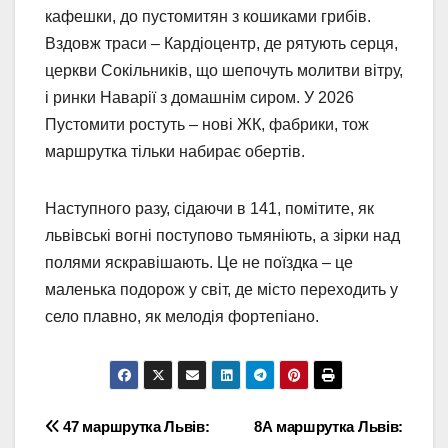
кафешки, до пустомитян з кошиками грибів.
Вздовж траси – Кардіоцентр, де рятують серця,
церкви Сокільників, що шепочуть молитви вітру,
і ринки Наварії з домашнім сиром. У 2026
Пустомити ростуть – нові ЖК, фабрики, тож
маршрутка тільки набирає обертів.
Наступного разу, сідаючи в 141, помітите, як
львівські вогні поступово тьмяніють, а зірки над
полями яскравішають. Це не поїздка – це
маленька подорож у світ, де місто переходить у
село плавно, як мелодія фортепіано.
Навігація
47 маршрутка Львів:
8А маршрутка Львів: