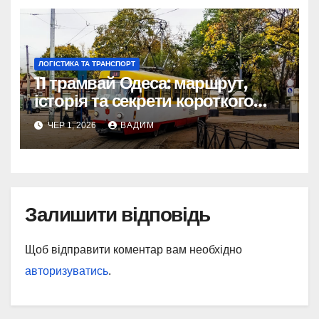
ЛОГІСТИКА ТА ТРАНСПОРТ
11 трамвай Одеса: маршрут,
історія та секрети короткого
шляху крізь Молдаванку
ЧЕР 1, 2026
ВАДИМ
Залишити відповідь
Щоб відправити коментар вам необхідно
авторизуватись
.