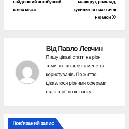
найдовший автобусний
маршрут, розклад,
записів
шлях міста
зупинки та практичні
нюанси
Від
Павло Левчин
Пишу цікаві статті на різні
теми, які цікавлять мене та
користувачів. По життю
цікавлюся різними сферами
від історії до космосу.
Пов’язаний запис