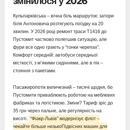
змінилося у 2026
Кульпарківська – вічна біль маршруток: затори
біля Антоновича розтягують поїздку на 20
хвилин. У 2026 році ремонт траси Т1416 до
Пустомит частково полегшив ситуацію, але
фури все одно грають у “гонки черепах”.
Комфорт середній: автобуси середньої
місткості, з м’якими сидіннями, але в пік –
стояння з пакетами.
Пасажиропотік величезний – тисячі щодня, бо
Пустомити приваблюють роботою на меблевих
фабриках та логістикою. Зміни? Тариф зріс до
35 грн через пальне, але регулярність на
висоті.
“Фіакр-Львів” модернізує флот –
чекайте більше низькоПідвісних машин для