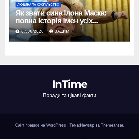
ЛЮДИНА ТА СУСПІЛЬСТВО
Як звати сина Ілона Маска:
повна історія імен усіх
хлопчиків мільярдера
07/08/2026
ВАДИМ
InTime
Поради та цікаві факти
Сайт працює на WordPress
|
Тема:Newsup за
Themeansar
.