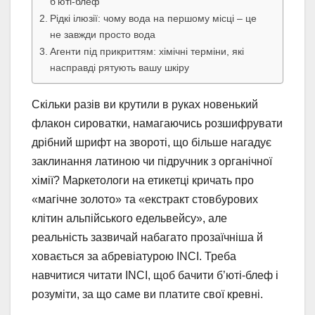
б’юті-блеф
Рідкі ілюзії: чому вода на першому місці – це
не завжди просто вода
Агенти під прикриттям: хімічні терміни, які
насправді рятують вашу шкіру
Скільки разів ви крутили в руках новенький
флакон сироватки, намагаючись розшифрувати
дрібний шрифт на звороті, що більше нагадує
заклинання латиною чи підручник з органічної
хімії? Маркетологи на етикетці кричать про
«магічне золото» та «екстракт стовбурових
клітин альпійського едельвейсу», але
реальність зазвичай набагато прозаїчніша й
ховається за абревіатурою INCI. Треба
навчитися читати INCI, щоб бачити б’юті-блеф і
розуміти, за що саме ви платите свої кревні.