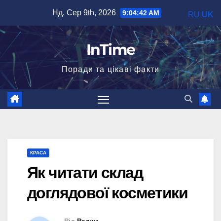
Перейти
Нд. Сер 9th, 2026
9:04:43 AM
RU
UK
до
вмісту
InTime
Поради та цікаві факти
КРАСА
Як читати склад
доглядової косметики