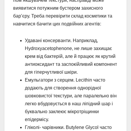
пом’якшувачем текстури, насправді може
виявитися потужним бустером захисного
бар’єру. Треба перевірити склад косметики та
навчитися бачити цих подвійних агентів:
Удавані консерванти. Наприклад,
Hydroxyacetophenone, не лише захищає
крем від бактерій, але й працює як крутий
антиоксидант та заспокійливий компонент
для гіперчутливої шкіри.
Емульгатори з серцем. Lecithin часто
додають для створення однорідної
шовковистої текстури, але паралельно він
легко вбудовується в наш ліпідний шар і
буквально заклеює мікротріщинки
епідермісу.
Гліколі- чарівники. Butylene Glycol часто