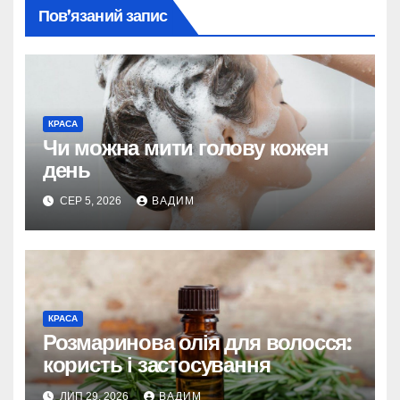
Пов’язаний запис
КРАСА
Чи можна мити голову кожен
день
СЕР 5, 2026
ВАДИМ
КРАСА
Розмаринова олія для волосся:
користь і застосування
ЛИП 29, 2026
ВАДИМ