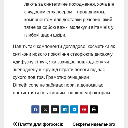
лають за синтетичне походження, хоча він
є чудовим енхансером – провідником,
компонентом для доставки речовин, який
тягне за собою важкі молекули вітамінів у
глибокі шари шкіри.
Навіть такі компоненти доглядової косметики як
силікони нового покоління створюють дихаючу
«дифузну сітку», яка захищає пошкоджену чи
зневоднену шкіру від втрати вологи під час
сухого повітря. Грамотно очищений
Dimethicone не забиває пори, а допомагає
протистояти негативним зовнішнім факторам.
Навігація
Плаття для фотосесії:
Секреты идеального