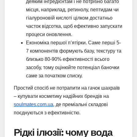
деяким інгредієнтам і не потрібно багато
місця, наприклад, ретинолу, пептидам чи
гіалуроновій кислоті цілком достатньо
часток відсотка, щоб ефективно запускати
процеси оновлення.
Економіка першої п’ятірки. Саме перші 5-
7 компонентів формують базу, текстуру та
близько 80-90% ефективності всього
засобу, тому оцінюйте потенціал баночки
саме за початком списку.
Простий спосіб не потрапити на гачок шахраїв
– купувати косметику надійних брендів на
soulmates.com.ua
, де преміальні складові
поєднуються з ефективністю.
Рідкі ілюзії: чому вода