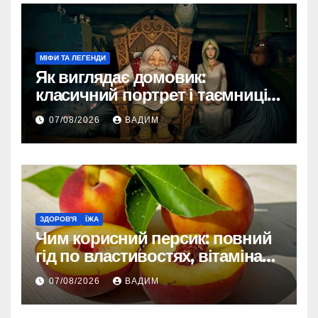
МІФИ ТА ЛЕГЕНДИ
Як виглядає домовик:
класичний портрет і таємниці
зовнішності
07/08/2026
ВАДИМ
ЗДОРОВ'Я
ЇЖА
Чим корисний персик: повний
гід по властивостях, вітамінах і
впливі на організм
07/08/2026
ВАДИМ