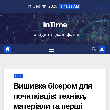
Перейти
Пт. Сер 7th, 2026
9:41:40 AM
RU
UK
до
вмісту
InTime
Поради та цікаві факти
ХОБІ
Вишивка бісером для
початківців: техніки,
матеріали та перші