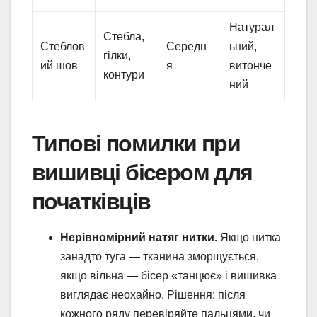
Натурал
Стебла,
Стеблов
Середн
ьний,
гілки,
ий шов
я
витонче
контури
ний
Типові помилки при
вишивці бісером для
початківців
Нерівномірний натяг нитки.
Якщо нитка
занадто туга — тканина зморщується,
якщо вільна — бісер «танцює» і вишивка
виглядає неохайно. Рішення: після
кожного ряду перевіряйте пальцями, чи