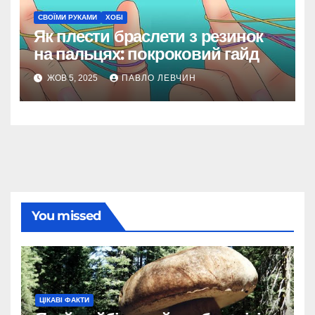
СВОЇМИ РУКАМИ
ХОБІ
Як плести браслети з резинок
на пальцях: покроковий гайд
ЖОВ 5, 2025
ПАВЛО ЛЕВЧИН
You missed
ЦІКАВІ ФАКТИ