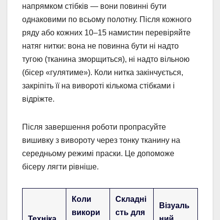
напрямком стібків — вони повинні бути
однаковими по всьому полотну. Після кожного
ряду або кожних 10–15 намистин перевіряйте
натяг нитки: вона не повинна бути ні надто
тугою (тканина зморщиться), ні надто вільною
(бісер «гулятиме»). Коли нитка закінчується,
закріпіть її на вивороті кількома стібками і
відріжте.
Після завершення роботи пропрасуйте
вишивку з вивороту через тонку тканину на
середньому режимі праски. Це допоможе
бісеру лягти рівніше.
Коли
Складні
Візуаль
викори
сть для
Техніка
ний