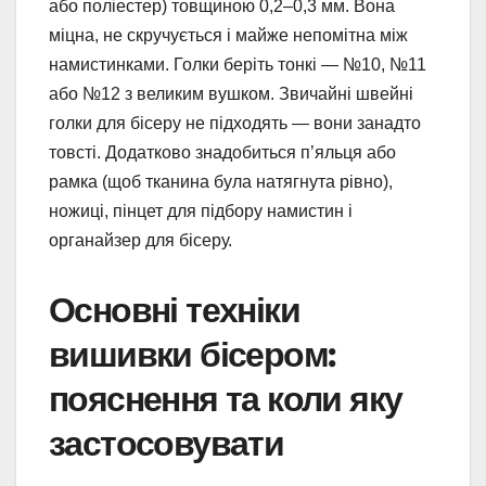
або поліестер) товщиною 0,2–0,3 мм. Вона
міцна, не скручується і майже непомітна між
намистинками. Голки беріть тонкі — №10, №11
або №12 з великим вушком. Звичайні швейні
голки для бісеру не підходять — вони занадто
товсті. Додатково знадобиться п’яльця або
рамка (щоб тканина була натягнута рівно),
ножиці, пінцет для підбору намистин і
органайзер для бісеру.
Основні техніки
вишивки бісером:
пояснення та коли яку
застосовувати