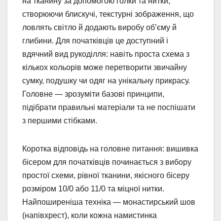
на тканину за допомогою голки та нитки,
створюючи блискучі, текстурні зображення, що
ловлять світло й додають виробу об’єму й
глибини. Для початківців це доступний і
вдячний вид рукоділля: навіть проста схема з
кількох кольорів може перетворити звичайну
сумку, подушку чи одяг на унікальну прикрасу.
Головне — зрозуміти базові принципи,
підібрати правильні матеріали та не поспішати
з першими стібками.
Коротка відповідь на головне питання: вишивка
бісером для початківців починається з вибору
простої схеми, рівної тканини, якісного бісеру
розміром 10/0 або 11/0 та міцної нитки.
Найпоширеніша техніка — монастирський шов
(напівхрест), коли кожна намистинка