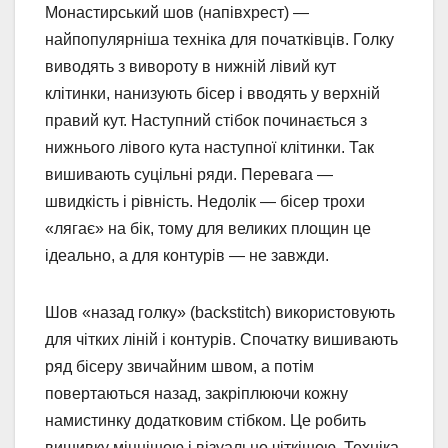
Монастирський шов (напівхрест) —
найпопулярніша техніка для початківців. Голку
виводять з вивороту в нижній лівий кут
клітинки, нанизують бісер і вводять у верхній
правий кут. Наступний стібок починається з
нижнього лівого кута наступної клітинки. Так
вишивають суцільні ряди. Перевага —
швидкість і рівність. Недолік — бісер трохи
«лягає» на бік, тому для великих площин це
ідеально, а для контурів — не завжди.
Шов «назад голку» (backstitch) використовують
для чітких ліній і контурів. Спочатку вишивають
ряд бісеру звичайним швом, а потім
повертаються назад, закріплюючи кожну
намистинку додатковим стібком. Це робить
вишивку міцнішою і візуально чіткішою. Техніка