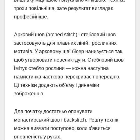
трохи повільніша, зате результат виглядає
професійніше.
Арковий шов (arched stitch) і стебловий шов
застосовують для плавних ліній і рослинних
мотивів. У арковому шві бісер нанизується так,
щоб утворювати невеликі дуги. Стебловий шов
імітує стебло рослини — кожна наступна
намистинка частково перекриває попередню.
Ці техніки додають об’єму і динаміки
зображенню.
Для початку достатньо опанувати
монастирський шов і backstitch. Решту технік
можна вивчати поступово, коли з’явиться
впевненість у руках.