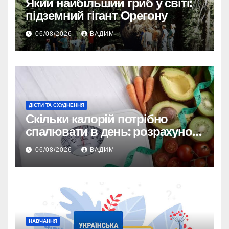
Який найбільший гриб у світі:
підземний гігант Орегону
06/08/2026
ВАДИМ
ДІЄТИ ТА СХУДНЕННЯ
Скільки калорій потрібно
спалювати в день: розрахунок
TDEE і безпечні норми
06/08/2026
ВАДИМ
НАВЧАННЯ