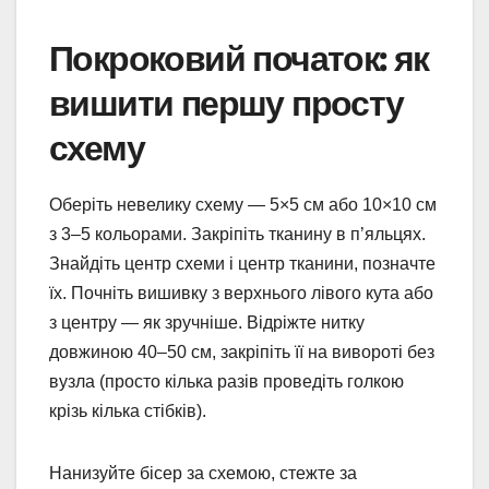
Покроковий початок: як
вишити першу просту
схему
Оберіть невелику схему — 5×5 см або 10×10 см
з 3–5 кольорами. Закріпіть тканину в п’яльцях.
Знайдіть центр схеми і центр тканини, позначте
їх. Почніть вишивку з верхнього лівого кута або
з центру — як зручніше. Відріжте нитку
довжиною 40–50 см, закріпіть її на вивороті без
вузла (просто кілька разів проведіть голкою
крізь кілька стібків).
Нанизуйте бісер за схемою, стежте за