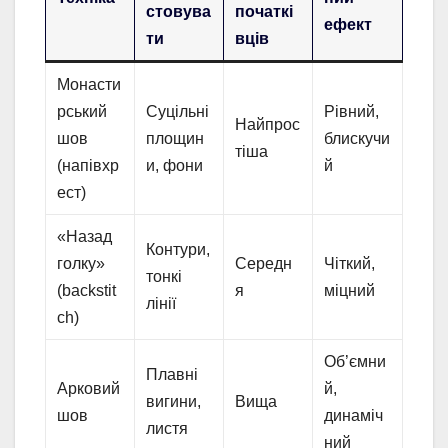
стовува
початкі
ефект
ти
вців
Монасти
рський
Суцільні
Рівний,
Найпрос
шов
площин
блискучи
тіша
(напівхр
и, фони
й
ест)
«Назад
Контури,
голку»
Середн
Чіткий,
тонкі
(backstit
я
міцний
лінії
ch)
Об’ємни
Плавні
Арковий
й,
вигини,
Вища
шов
динаміч
листя
ний