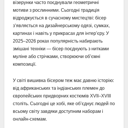
візерунки часто поєднували геометричні
мотиви з рослинними. Сьогодні традиція
відроджується в сучасному мистецтві: бісер
з’являється на дизайнерському одязі, сумках,
картинах і навіть у прикрасах для інтер’єру. У
2025–2026 роках популярність набирають
змішані техніки — бісер поєднують з нитками
муліне або стрічками, створюючи об’ємні
композиції.
У світі вишивка бісером теж має давню історію:
від африканських та індіанських племен до
європейських придворних костюмів XVII–XVIII
століть. Сьогодні це хобі, яке об’єднує людей по
всьому світу завдяки доступним наборам і
онлайн-схемам.