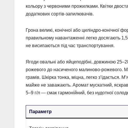
кольору з червоними прожилками. Квітки двоста
додаткових сортів-запилювачів.
Грона великі, конічної або циліндро-конічної ф
правильному навантаженні легко досягають 1,5
не висипаються під час транспортування.
Ягоди овальні або яйцеподібні, довжиною 25–28 
рожевого до насиченого малиново-рожевого. Мас
грамів. Шкірка тонка, міцна, легко з’їдається. М
майже не заважають. Аромат мускатний, яскрави
5–9 г/л — смак гармонійний, без нудотної солодк
Параметр