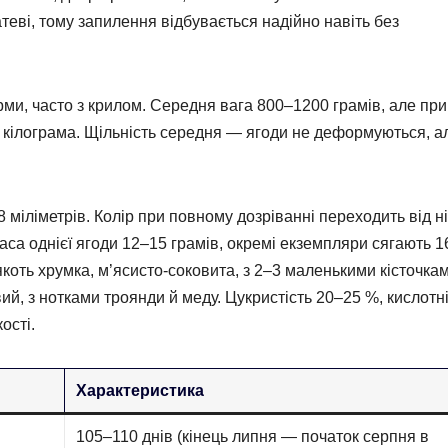
теві, тому запилення відбувається надійно навіть без
орми, часто з крилом. Середня вага 800–1200 грамів, але при
 кілограма. Щільність середня — ягоди не деформуються, а
міліметрів. Колір при повному дозріванні переходить від н
а однієї ягоди 12–15 грамів, окремі екземпляри сягають 1
’якоть хрумка, м’ясисто-соковита, з 2–3 маленькими кісточкам
й, з нотками троянди й меду. Цукристість 20–25 %, кислотн
ості.
Характеристика
105–110 днів (кінець липня — початок серпня в