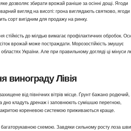
яке дозволяє збирати врожай раніше за осінні дощі. Ягоди
оварний вигляд на висоті: грона виглядають святково, ягоди
ить сорт вигідним для продажу на ринку.
ня стійкість до мілдью вимагає профілактичних обробок. Ос
 сіток врожай може постраждати. Морозостійкість змушує
х областях України. Але при правильному догляді ці мінуси л
я винограду Лівія
ахищене від північних вітрів місце. Ґрунт бажано родючий, 
а дно кладуть дренаж і заповнюють сумішшю перегною,
 закритою кореневою системою приживаються краще.
 багаторукавною схемою. Завдяки сильному росту лоза шв