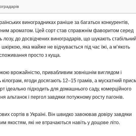
ноградарів
раїнських виноградниках раніше за багатьох конкурентів,
ним ароматом. Цей сорт став справжнім фаворитом серед
ть лозу, до досвідчених виноградарів, що шукають стабільний
 шкіркою, яка майже не відчувається під час їжі, а м’якоть
 споживання просто з куща.
сокою врожайністю, привабливим зовнішнім виглядом і
кілограм, ягоди досягають 12–15 грамів, а мускатний прис
орт ідеально підходить для домашнього саду, комерційного
я альтанок і пергол завдяки потужному росту пагонів.
вих сортів в Україні. Він швидко завоював довіру завдяки
 якостям, які не втрачаються навіть у дощове літо.