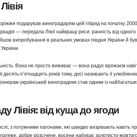
 Лівія
поріжжя подарував виноградарям цей гібрид на початку 2000
ркадія — передала Лівії найкращі риси: ранність від одного
ройшов випробування в реальних умовах півдня України й бу
України.
ьність. Вона не просто виживає — вона радує врожаєм наві
 її десять-п’ятнадцять років тому, досі називають її улюблен
іонерам український виноградник став одним із найбагатши
у Лівія: від куща до ягоди
слі, з потужними пагонами, які швидко визрівають навіть п
патеве, добре розсічене, восени набуває золотисто-жовтог