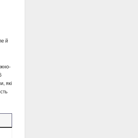
ле й
іжно-
6
и, які
ість