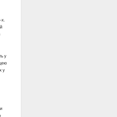
-х.
 й
в
ть у
ицею
х у
ри
о