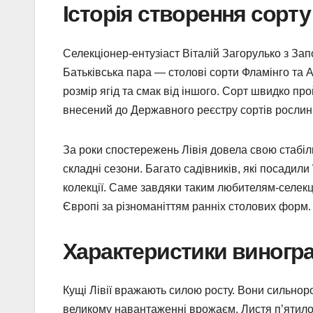
Історія створення сорту
Селекціонер-ентузіаст Віталій Загорулько з За
Батьківська пара — столові сорти Фламінго та А
розмір ягід та смак від іншого. Сорт швидко п
внесений до Державного реєстру сортів рослин 
За роки спостережень Лівія довела свою стабіл
складні сезони. Багато садівників, які посадили
колекції. Саме завдяки таким любителям-селекц
Європі за різноманіттям ранніх столових форм.
Характеристики виноград
Кущі Лівії вражають силою росту. Вони сильноро
великому навантаженні врожаєм. Листя п’ятило