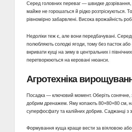
Серед головних переваг — швидке дозрівання, 
майже не горошаться й рідко розтріскуються. Т
рівномірно забарвлені. Висока врожайність роб
Недоліки теж є, але вони передбачувані. Серед
полюбляють солодкі ягоди, тому без пасток або
вкривати кущі на зиму в центральних і північни
перетворюються на керовані нюанси.
Агротехніка вирощуванн
Посадка — ключовий момент. Оберіть сонячне, з
добрим дренажем. Яму копають 80×80×80 см, н
суперфосфату та калійних добрив. Саджанці з
Формування куща краще вести за віяловою або