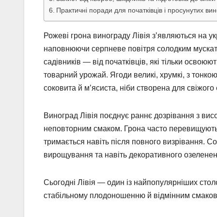
Практичні поради для початківців і просунутих ви
Рожеві грона винограду Лівія з’являються на ук
наповнюючи серпневе повітря солодким мускат
садівників — від початківців, які тільки освоюю
товарний урожай. Ягоди великі, хрумкі, з тонкою
соковита й м’ясиста, ніби створена для свіжого
Виноград Лівія поєднує раннє дозрівання з ви
неповторним смаком. Грона часто перевищують 
тримається навіть після повного визрівання. С
вирощування та навіть декоративного озелененн
Сьогодні Лівія — один із найпопулярніших столо
стабільному плодоношенню й відмінним смаковим