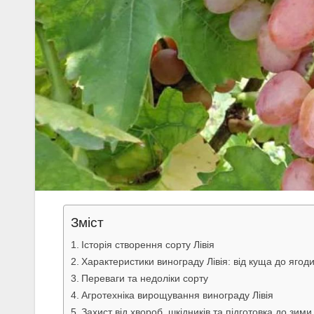
Зміст
Історія створення сорту Лівія
Характеристики винограду Лівія: від куща до ягод
Переваги та недоліки сорту
Агротехніка вирощування винограду Лівія
Захист від хвороб, шкідників та підготовка до зими