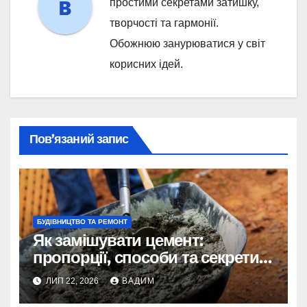
простими секретами затишку,
творчості та гармонії.
Обожнюю занурюватися у світ
корисних ідей.
Пов’язаний запис
БУДІВНИЦТВО ТА РЕМОНТ
Як замішувати цемент:
пропорції, способи та секрети
міцного розчину
ЛИП 22, 2026
ВАДИМ