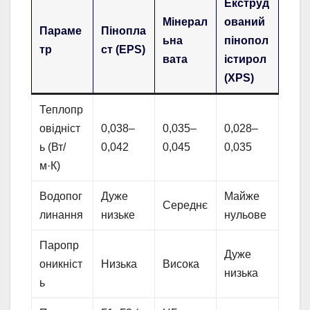
Екструд
Мінерал
ований
Параме
Пінопла
ьна
пінопол
тр
ст (EPS)
вата
істирол
(XPS)
Теплопр
овідніст
0,038–
0,035–
0,028–
ь (Вт/
0,042
0,045
0,035
м·К)
Водопог
Дуже
Майже
Середнє
линання
низьке
нульове
Паропр
Дуже
оникніст
Низька
Висока
низька
ь