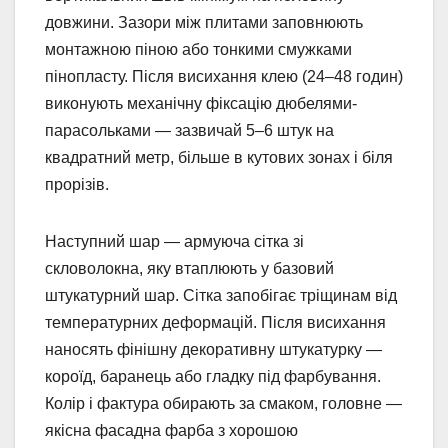
довжини. Зазори між плитами заповнюють
монтажною піною або тонкими смужками
пінопласту. Після висихання клею (24–48 годин)
виконують механічну фіксацію дюбелями-
парасольками — зазвичай 5–6 штук на
квадратний метр, більше в кутових зонах і біля
прорізів.
Наступний шар — армуюча сітка зі
скловолокна, яку втаплюють у базовий
штукатурний шар. Сітка запобігає тріщинам від
температурних деформацій. Після висихання
наносять фінішну декоративну штукатурку —
короїд, баранець або гладку під фарбування.
Колір і фактура обирають за смаком, головне —
якісна фасадна фарба з хорошою