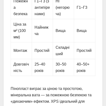
Пожежн
Г1–Г3 (з
НГ
а
антипіре
(негорю
Г1–Г3
безпека
нами)
ча)
Ціна за
Найниж
м² (100
Вища
Вища
ча
мм)
Складні
Монтаж
Простий
Простий
ший
Довговіч
25–40
30–50
40–50+
ність
років
років
років
Пінопласт виграє за ціною та простотою,
мінеральна вата — за пожежною безпекою та
«дихаючим» ефектом. XPS ідеальний для