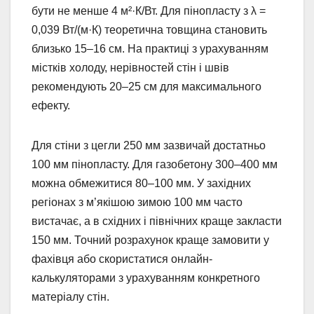
бути не менше 4 м²·К/Вт. Для пінопласту з λ =
0,039 Вт/(м·К) теоретична товщина становить
близько 15–16 см. На практиці з урахуванням
містків холоду, нерівностей стін і швів
рекомендують 20–25 см для максимального
ефекту.
Для стіни з цегли 250 мм зазвичай достатньо
100 мм пінопласту. Для газобетону 300–400 мм
можна обмежитися 80–100 мм. У західних
регіонах з м’якішою зимою 100 мм часто
вистачає, а в східних і північних краще закласти
150 мм. Точний розрахунок краще замовити у
фахівця або скористатися онлайн-
калькуляторами з урахуванням конкретного
матеріалу стін.