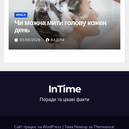
КРАСА
Чи можна мити голову кожен
день
05/08/2026
ВАДИМ
InTime
Поради та цікаві факти
Сайт працює на WordPress
|
Тема:Newsup за
Themeansar
.