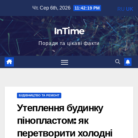
Перейти
Чт. Сер 6th, 2026
11:42:20 PM
RU
UK
до
вмісту
InTime
Поради та цікаві факти
БУДІВНИЦТВО ТА РЕМОНТ
Утеплення будинку
пінопластом: як
перетворити холодні