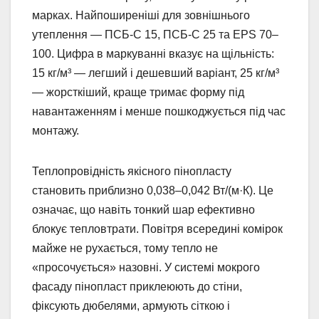
марках. Найпоширеніші для зовнішнього
утеплення — ПСБ-С 15, ПСБ-С 25 та EPS 70–
100. Цифра в маркуванні вказує на щільність:
15 кг/м³ — легший і дешевший варіант, 25 кг/м³
— жорсткіший, краще тримає форму під
навантаженням і менше пошкоджується під час
монтажу.
Теплопровідність якісного пінопласту
становить приблизно 0,038–0,042 Вт/(м·К). Це
означає, що навіть тонкий шар ефективно
блокує тепловтрати. Повітря всередині комірок
майже не рухається, тому тепло не
«просочується» назовні. У системі мокрого
фасаду пінопласт приклеюють до стіни,
фіксують дюбелями, армують сіткою і