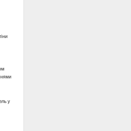
тіни
ом
внями
ель у