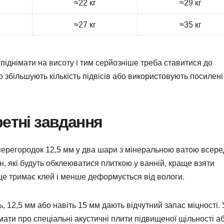
≈22 кг
≈29 кг
≈27 кг
≈35 кг
піднімати на висоту і тим серйозніше треба ставитися до
то збільшують кількість підвісів або використовують посилені
ретні завдання
 перегородок 12,5 мм у два шари з мінеральною ватою всере
ін, які будуть обклеюватися плиткою у ванній, краще взяти
аще тримає клей і менше деформується від вологи.
ь, 12,5 мм або навіть 15 мм дають відчутний запас міцності. 
ати про спеціальні акустичні плити підвищеної щільності а