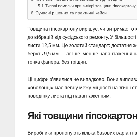
Типові помилки при виборі товщини гіпсокартону
Сучасні рішення та практичні кейси
Товщина гіпсокартону вирішує, чи витримає гот
до вібрацій від сусідського ремонту. У більшост
листи 12,5 мм. Це золотий стандарт: достатня ж
беруть 9,5 мм — легше, менше навантаження на п
тонка фанера, без тріщин.
Ці цифри з’явилися не випадково. Вони виплива
«оболонці» має певну межу міцності на згин і с
поведінку листа під навантаженням.
Які товщини гіпсокартон
Виробники пропонують кілька базових варіантів