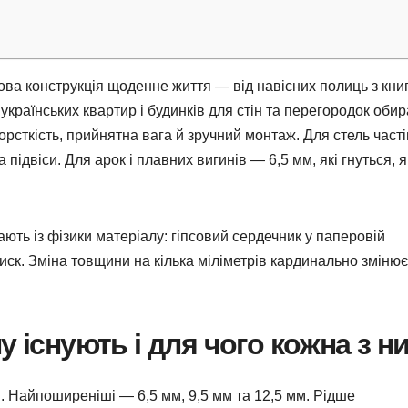
ова конструкція щоденне життя — від навісних полиць з кни
і українських квартир і будинків для стін та перегородок оби
орсткість, прийнятна вага й зручний монтаж. Для стель част
ідвіси. Для арок і плавних вигинів — 6,5 мм, які гнуться, я
ють із фізики матеріалу: гіпсовий сердечник у паперовій
тиск. Зміна товщини на кілька міліметрів кардинально змінює
у існують і для чого кожна з н
. Найпоширеніші — 6,5 мм, 9,5 мм та 12,5 мм. Рідше