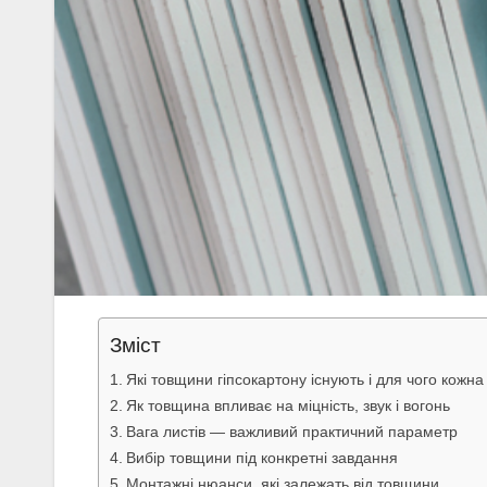
Зміст
Які товщини гіпсокартону існують і для чого кожна
Як товщина впливає на міцність, звук і вогонь
Вага листів — важливий практичний параметр
Вибір товщини під конкретні завдання
Монтажні нюанси, які залежать від товщини