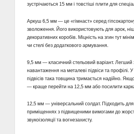
зустрічаються 15 мм і товстіші плити для спеці
Аркуш 6,5 мм — це «гімнаст» серед гіпсокартону
зволоження. Його використовують для арок, ніш
декоративних коробів. Міцність на згин тут міні
чи стелі без додаткового армування.
9,5 мм — класичний стельовий варіант. Легший
навантаження на металеві підвіси та профілі. У
підвісів така товщина тримається надійно. Якщ
— краще перейти на 12,5 мм або посилити карк
12,5 мм — універсальний солдат. Підходить для 
приміщеннях з підвищеними вимогами до жорстк
звукоізоляції та вогнезахисту.