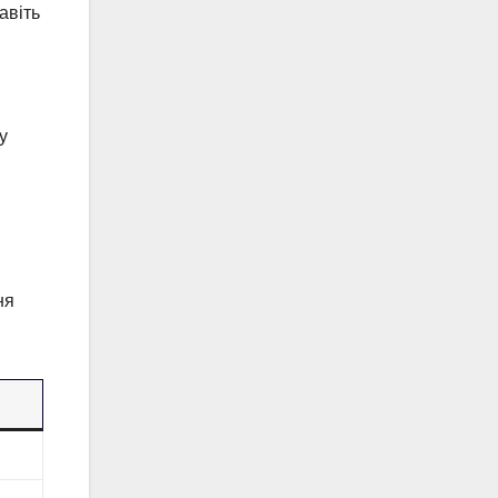
авіть
у
ня