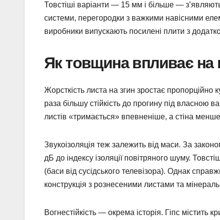
Товстіші варіанти — 15 мм і більше — з’являють
системи, перегородки з важкими навісними еле
виробники випускають посилені плити з додатко
Як товщина впливає на м
Жорсткість листа на згин зростає пропорційно к
раза більшу стійкість до прогину під власною 
листів «тримається» впевненіше, а стіна менше
Звукоізоляція теж залежить від маси. За закон
дБ до індексу ізоляції повітряного шуму. Товст
(баси від сусідського телевізора). Однак справ
конструкція з рознесеними листами та мінерал
Вогнестійкість — окрема історія. Гіпс містить к