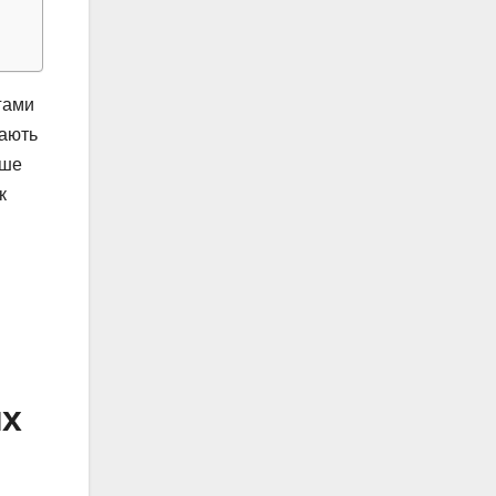
гами
рають
іше
к
их