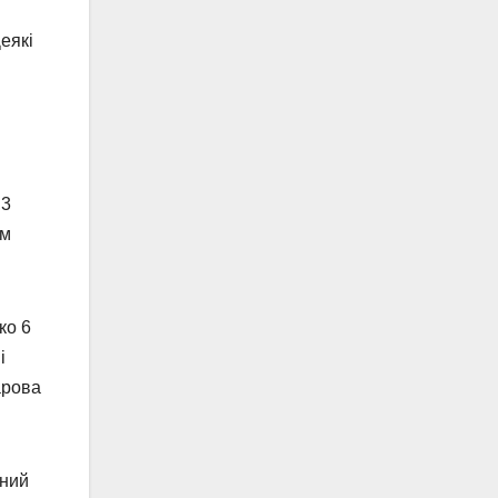
еякі
,3
мм
ко 6
і
арова
вний