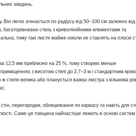
альних завдань.
. Він легко згинається по радіусу від 50–100 см залежно від
, багаторівневих стель з криволінійними елементами та
мальна, тому такі листи майже ніколи не ставлять на плоскі с
 за 12,5 мм приблизно на 25 %, тому створює менше
 приміщеннях з висотою стелі до 2,7–3 м і стандартним крок
о ж стеля велика або планується важка люстра з кількома рі
ас.
стін, перегородок, облицювання по каркасу та навіть для ст
ості. Саме ця товщина найчастіше лежить в основі систем