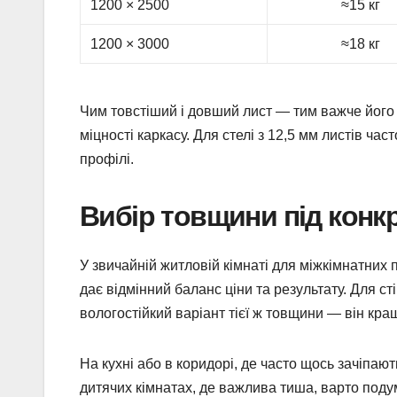
1200 × 2500
≈15 кг
1200 × 3000
≈18 кг
Чим товстіший і довший лист — тим важче його 
міцності каркасу. Для стелі з 12,5 мм листів час
профілі.
Вибір товщини під конк
У звичайній житловій кімнаті для міжкімнатних
дає відмінний баланс ціни та результату. Для ст
вологостійкий варіант тієї ж товщини — він кр
На кухні або в коридорі, де часто щось зачіпают
дитячих кімнатах, де важлива тиша, варто подум