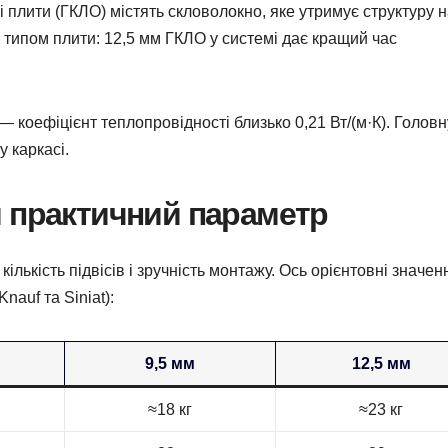
 плити (ГКЛО) містять скловолокно, яке утримує структуру н
з типом плити: 12,5 мм ГКЛО у системі дає кращий час
 — коефіцієнт теплопровідності близько 0,21 Вт/(м·К). Головн
у каркасі.
й практичний параметр
лькість підвісів і зручність монтажу. Ось орієнтовні значен
auf та Siniat):
9,5 мм
12,5 мм
≈18 кг
≈23 кг