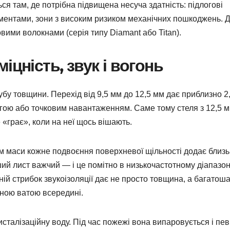
ся там, де потрібна підвищена несуча здатність: підлогові
ментами, зони з високим ризиком механічних пошкоджень. Д
вими волокнами (серія типу Diamant або Titan).
іцність, звук і вогонь
убу товщини. Перехід від 9,5 мм до 12,5 мм дає приблизно 2
вагою або точковим навантаженням. Саме тому стеля з 12,5 
 «грає», коли на неї щось вішають.
ом маси кожне подвоєння поверхневої щільності додає близь
іший лист важчий — і це помітно в низькочастотному діапазон
жній стрибок звукоізоляції дає не просто товщина, а багатош
ьною ватою всередині.
ристалізаційну воду. Під час пожежі вона випаровується і пе