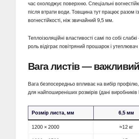
час охолоджує поверхню. Спеціальні вогнестійкі
після втрати води. Товщина тут працює разом і
вогнестійкості, ніж звичайний 9,5 мм.
Теплоізоляційні властивості самі по собі слабкі
роль відіграє повітряний прошарок і утеплювач 
Вага листів — важливи
Вага безпосередньо впливає на вибір профілю, кі
для найпоширеніших розмірів (дані виробників Kn
Розмір листа, мм
6,5 мм
1200 × 2000
≈12 кг