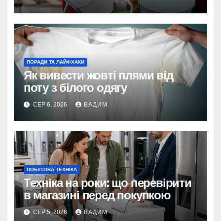
ПОРАДИ ТА ЛАЙФХАКИ
Як вивести жовті плями від
поту з білого одягу
СЕР 6, 2026
ВАДИМ
ПОБУТОВА ТЕХНІКА
Техніка на роки: що перевірити
в магазині перед покупкою
СЕР 5, 2026
ВАДИМ