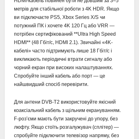
HDMI-кабель повинен бути не довшим за 3–5
метрів для стабільної роботи з 4K HDR. Якщо
ви підключаєте PS5, Xbox Series X/S чи
потужний ПК і хочете 4K 120 Гц або VRR —
потрібен сертифікований **Ultra High Speed
HDMI** (48 Гбіт/с, HDMI 2.1). Звичайні «4K-
кабелі» часто підтримують лише 18 Гбіт/с і
викликають періодичні втрати сигналу або
чорний екран при високих налаштуваннях.
Спробуйте інший кабель або порт — це
найшвидший спосіб перевірити.
Для антени DVB-T2 використовуйте якісний
коаксіальний кабель з щільним екрануванням.
F-роз’єми мають бути закручені до упору, без
люфту. Якщо стоїть розгалужувач (сплітер) —
спробуйте підключити телевізор напряму, без