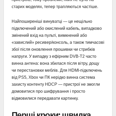
старих моделях, тепер трапляються частіше.
Найпоширеніші винуватці — це нещільно
підключений або окислений кабель, випадково
змінений вхід на пульті, вимкнений або
«завислий» ресивер/консоль, а також тимчасові
збої після оновлення прошивки чи стрибків
напруги. У випадку з ефірним DVB-T2 часто
винна антена: вона збилася після вітру, дощу
чи перестановки меблів. Для HDMI-підключень
від PS5, Xbox чи ПК нерідко винна система
захисту контенту HDCP — пристрої не змогли
домовитися про шифрування і просто
відмовилися передавати картинку.
Перші кроки: швидка