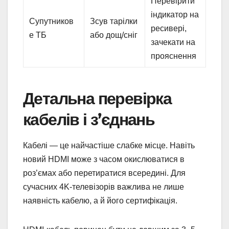
Перевірити
індикатор на
Супутников
Зсув тарілки
ресивері,
е ТБ
або дощ/сніг
зачекати на
прояснення
Детальна перевірка
кабелів і з’єднань
Кабелі — це найчастіше слабке місце. Навіть
новий HDMI може з часом окислюватися в
роз’ємах або перетиратися всередині. Для
сучасних 4K-телевізорів важлива не лише
наявність кабелю, а й його сертифікація.