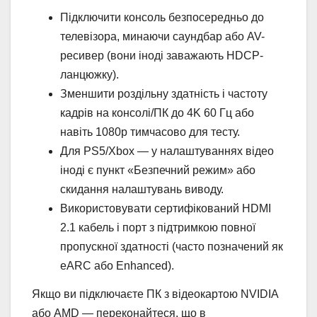
Підключити консоль безпосередньо до
телевізора, минаючи саундбар або AV-
ресивер (вони іноді заважають HDCP-
ланцюжку).
Зменшити роздільну здатність і частоту
кадрів на консолі/ПК до 4K 60 Гц або
навіть 1080p тимчасово для тесту.
Для PS5/Xbox — у налаштуваннях відео
іноді є пункт «Безпечний режим» або
скидання налаштувань виводу.
Використовувати сертифікований HDMI
2.1 кабель і порт з підтримкою повної
пропускної здатності (часто позначений як
eARC або Enhanced).
Якщо ви підключаєте ПК з відеокартою NVIDIA
або AMD — переконайтеся, що в