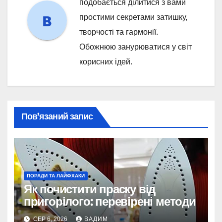
подобається ділитися з вами
простими секретами затишку,
творчості та гармонії.
Обожнюю занурюватися у світ
корисних ідей.
Пов’язаний запис
ПОРАДИ ТА ЛАЙФХАКИ
Як почистити праску від
пригорілого: перевірені методи
СЕР 6, 2026
ВАДИМ