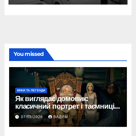
You missed
МІФИ ТА ЛЕГЕНДИ
Як виглядає домовик:
класичний портрет і таємниці
зовнішності
07/08/2026
ВАДИМ