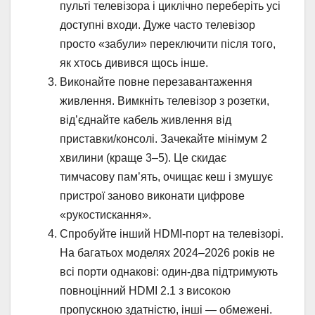
пульті телевізора і циклічно переберіть усі
доступні входи. Дуже часто телевізор
просто «забули» переключити після того,
як хтось дивився щось інше.
Виконайте повне перезавантаження
живлення. Вимкніть телевізор з розетки,
від’єднайте кабель живлення від
приставки/консолі. Зачекайте мінімум 2
хвилини (краще 3–5). Це скидає
тимчасову пам’ять, очищає кеш і змушує
пристрої заново виконати цифрове
«рукостискання».
Спробуйте інший HDMI-порт на телевізорі.
На багатьох моделях 2024–2026 років не
всі порти однакові: один-два підтримують
повноцінний HDMI 2.1 з високою
пропускною здатністю, інші — обмежені.