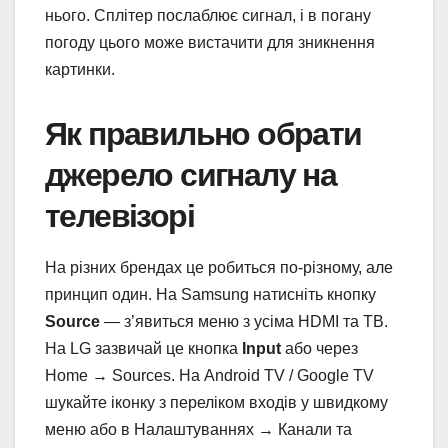
нього. Сплітер послаблює сигнал, і в погану
погоду цього може вистачити для зникнення
картинки.
Як правильно обрати
джерело сигналу на
телевізорі
На різних брендах це робиться по-різному, але
принцип один. На Samsung натисніть кнопку
Source
— з’явиться меню з усіма HDMI та ТВ.
На LG зазвичай це кнопка
Input
або через
Home → Sources. На Android TV / Google TV
шукайте іконку з переліком входів у швидкому
меню або в Налаштуваннях → Канали та