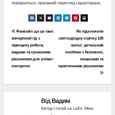
повернеться, приємний перегляд гарантовано.
Навігація
Фанкойл що це таке:
Як підключити
вичерпний гід з
світлодіодну стрічку 220
записів
принципу роботи,
вольт: детальний
видами та сучасними
посібник з безпекою,
рішеннями для клімат-
нюансами та
контролю
практичними рішеннями
Від
Вадим
Автор статей на сайті. Мені