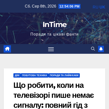
Перейти
Сб. Сер 8th, 2026
12:54:08 PM
RU
UK
до
вмісту
InTime
Поради та цікаві факти
ДІМ
ПОБУТОВА ТЕХНІКА
ПОРАДИ ТА ЛАЙФХАКИ
Що робити, коли на
телевізорі пише немає
сигналу: повний гід з