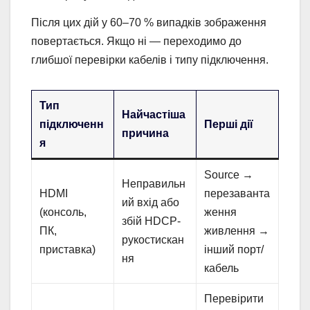
Після цих дій у 60–70 % випадків зображення
повертається. Якщо ні — переходимо до
глибшої перевірки кабелів і типу підключення.
Тип
Найчастіша
підключенн
Перші дії
причина
я
Source →
Неправильн
HDMI
перезаванта
ий вхід або
(консоль,
ження
збій HDCP-
ПК,
живлення →
рукостискан
приставка)
інший порт/
ня
кабель
Перевірити