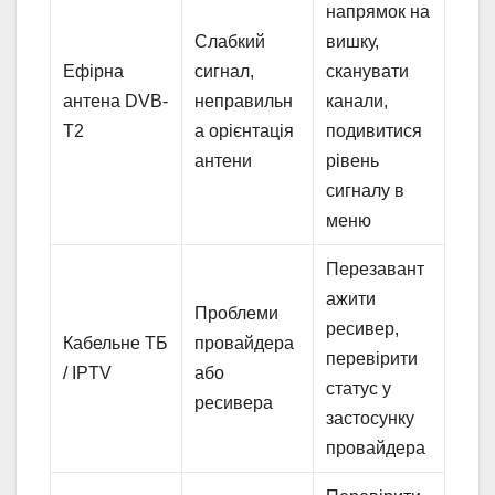
напрямок на
Слабкий
вишку,
Ефірна
сигнал,
сканувати
антена DVB-
неправильн
канали,
T2
а орієнтація
подивитися
антени
рівень
сигналу в
меню
Перезавант
ажити
Проблеми
ресивер,
Кабельне ТБ
провайдера
перевірити
/ IPTV
або
статус у
ресивера
застосунку
провайдера