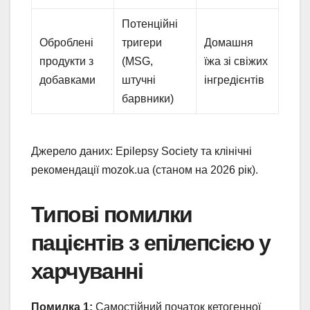
Потенційні
Оброблені
тригери
Домашня
продукти з
(MSG,
їжа зі свіжих
добавками
штучні
інгредієнтів
барвники)
Джерело даних: Epilepsy Society та клінічні
рекомендації mozok.ua (станом на 2026 рік).
Типові помилки
пацієнтів з епілепсією у
харчуванні
Помилка 1:
Самостійний початок кетогенної