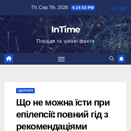
Перейти
Пт. Сер 7th, 2026
4:14:54 PM
RU
UK
до
вмісту
InTime
Поради та цікаві факти
ЗДОРОВ'Я
Що не можна їсти при
епілепсії: повний гід з
рекомендаціями