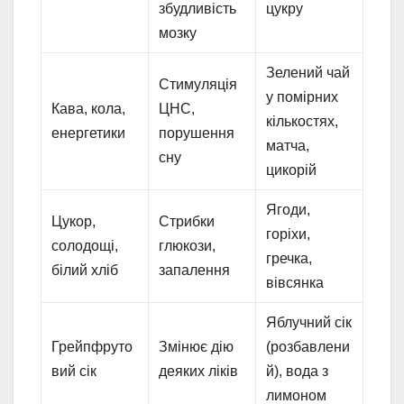
збудливість
цукру
мозку
Зелений чай
Стимуляція
у помірних
Кава, кола,
ЦНС,
кількостях,
енергетики
порушення
матча,
сну
цикорій
Ягоди,
Цукор,
Стрибки
горіхи,
солодощі,
глюкози,
гречка,
білий хліб
запалення
вівсянка
Яблучний сік
Грейпфруто
Змінює дію
(розбавлени
вий сік
деяких ліків
й), вода з
лимоном