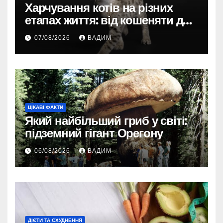
Харчування котів на різних
етапах життя: від кошеняти до
літнього улюбленця
07/08/2026
ВАДИМ
ЦІКАВІ ФАКТИ
Який найбільший гриб у світі:
підземний гігант Орегону
06/08/2026
ВАДИМ
ДІЄТИ ТА СХУДНЕННЯ