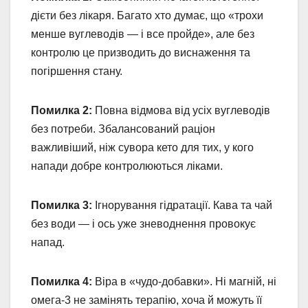
дієти без лікаря. Багато хто думає, що «трохи
менше вуглеводів — і все пройде», але без
контролю це призводить до виснаження та
погіршення стану.
Помилка 2:
Повна відмова від усіх вуглеводів
без потреби. Збалансований раціон
важливіший, ніж сувора кето для тих, у кого
напади добре контролюються ліками.
Помилка 3:
Ігнорування гідратації. Кава та чай
без води — і ось уже зневоднення провокує
напад.
Помилка 4:
Віра в «чудо-добавки». Ні магній, ні
омега-3 не замінять терапію, хоча й можуть її