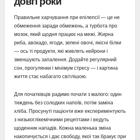
довгі роки
Правильне харчування при епілепсії — це не
обмеження заради обмежень, а турбота про
мозок, який щодня працює на межі. Жирна
риба, авокадо, ягоди, зелені овочі, якісні білки
— ось ті продукти, які живлять нейрони і
зменшують запалення. Додайте регулярний
сон, прогулянки і мінімум стресу — і картина
життя стає набагато світлішою.
Для початківців радимо почати з малого: один
тиждень без солодких напоїв, потім заміна
хліба. Просунуті пацієнти вже експериментують
з низькоглікемічними рецептами і ведуть
щоденник нападів. Кожна маленька зміна
накопичується і дає свободу, якої так бракує при