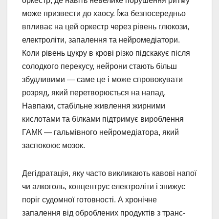
оркестр, де навіть невелике порушення ритму
може призвести до хаосу. Їжа безпосередньо
впливає на цей оркестр через рівень глюкози,
електроліти, запалення та нейромедіатори.
Коли рівень цукру в крові різко підскакує після
солодкого перекусу, нейрони стають більш
збудливими — саме це і може спровокувати
розряд, який перетворюється на напад.
Навпаки, стабільне живлення жирними
кислотами та білками підтримує вироблення
ГАМК — гальмівного нейромедіатора, який
заспокоює мозок.
Дегідратація, яку часто викликають кавові напої
чи алкоголь, концентрує електроліти і знижує
поріг судомної готовності. А хронічне
запалення від оброблених продуктів з транс-