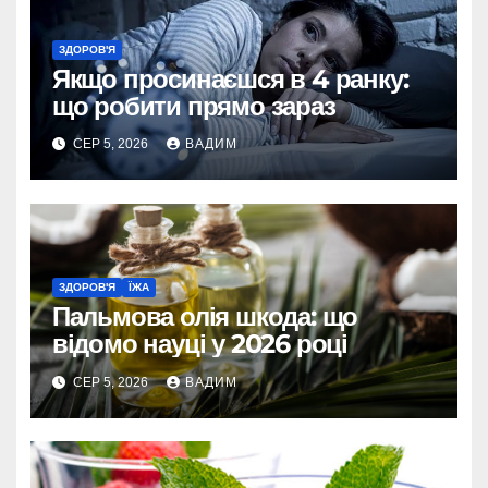
ЗДОРОВ'Я
Якщо просинаєшся в 4 ранку:
що робити прямо зараз
СЕР 5, 2026
ВАДИМ
ЗДОРОВ'Я
ЇЖА
Пальмова олія шкода: що
відомо науці у 2026 році
СЕР 5, 2026
ВАДИМ