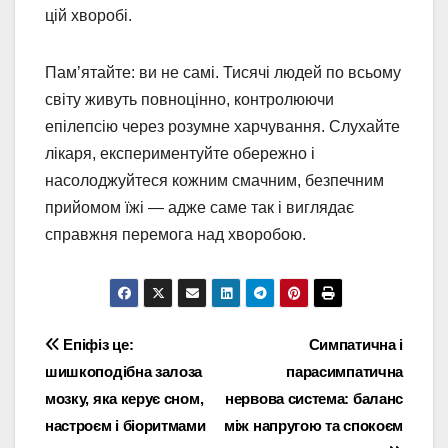
цій хворобі.
Пам’ятайте: ви не самі. Тисячі людей по всьому
світу живуть повноцінно, контролюючи
епілепсію через розумне харчування. Слухайте
лікаря, експериментуйте обережно і
насолоджуйтеся кожним смачним, безпечним
прийомом їжі — адже саме так і виглядає
справжня перемога над хворобою.
Навігація
Епіфіз це:
Симпатична і
шишкоподібна залоза
парасимпатична
записів
мозку, яка керує сном,
нервова система: баланс
настроєм і біоритмами
між напругою та спокоєм