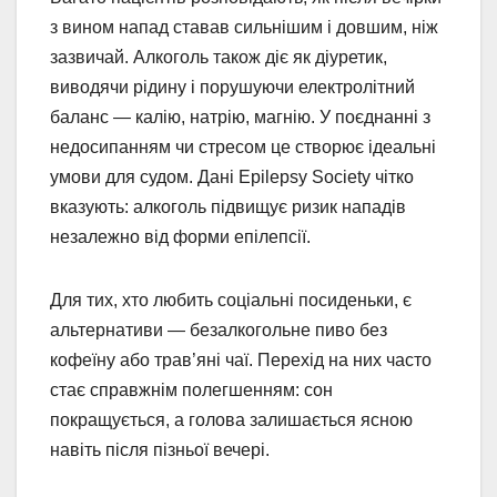
з вином напад ставав сильнішим і довшим, ніж
зазвичай. Алкоголь також діє як діуретик,
виводячи рідину і порушуючи електролітний
баланс — калію, натрію, магнію. У поєднанні з
недосипанням чи стресом це створює ідеальні
умови для судом. Дані Epilepsy Society чітко
вказують: алкоголь підвищує ризик нападів
незалежно від форми епілепсії.
Для тих, хто любить соціальні посиденьки, є
альтернативи — безалкогольне пиво без
кофеїну або трав’яні чаї. Перехід на них часто
стає справжнім полегшенням: сон
покращується, а голова залишається ясною
навіть після пізньої вечері.