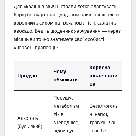
Для українців звичні страви легко адаптувати:
борщ без картоплі з доданим оливковою олією,
вареники з сиром на гречаному тісті, салати з
авокадо. Ведіть щоденник харчування — через
місяць ви точно знатимете свої особисті
«червоні прапорці».
Корисна
Чому
Продукт
альтернати
обмежити
ва
Порушує
метаболізм
Безалкоголь
ліків,
ні напої,
Алкоголь
зневоднює,
трав’яні чаї,
(будь-який)
підвищує
квас без