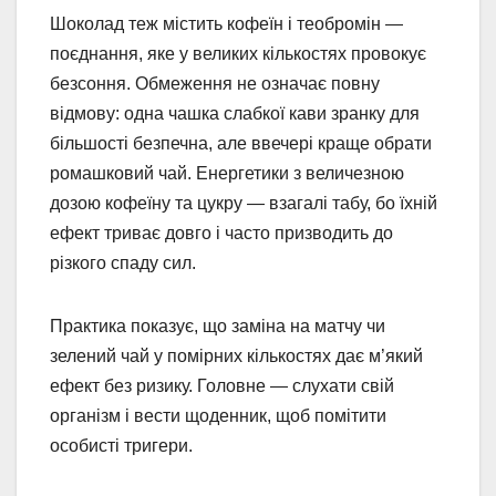
Шоколад теж містить кофеїн і теобромін —
поєднання, яке у великих кількостях провокує
безсоння. Обмеження не означає повну
відмову: одна чашка слабкої кави зранку для
більшості безпечна, але ввечері краще обрати
ромашковий чай. Енергетики з величезною
дозою кофеїну та цукру — взагалі табу, бо їхній
ефект триває довго і часто призводить до
різкого спаду сил.
Практика показує, що заміна на матчу чи
зелений чай у помірних кількостях дає м’який
ефект без ризику. Головне — слухати свій
організм і вести щоденник, щоб помітити
особисті тригери.