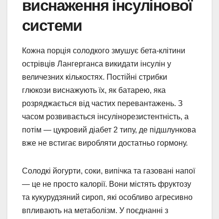
виснаження інсулінової
системи
Кожна порція солодкого змушує бета-клітини
острівців Лангерганса викидати інсулін у
величезних кількостях. Постійні стрибки
глюкози виснажують їх, як батарею, яка
розряджається від частих перевантажень. З
часом розвивається інсулінорезистентність, а
потім — цукровий діабет 2 типу, де підшлункова
вже не встигає виробляти достатньо гормону.
Солодкі йогурти, соки, випічка та газовані напої
— це не просто калорії. Вони містять фруктозу
та кукурудзяний сироп, які особливо агресивно
впливають на метаболізм. У поєднанні з