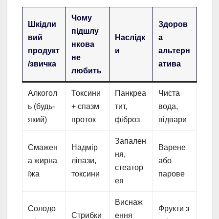
Чому
Шкідли
Здоров
підшлу
вий
Наслідк
а
нкова
продукт
и
альтерн
не
/звичка
атива
любить
Алкогол
Токсини
Панкреа
Чиста
ь (будь-
+ спазм
тит,
вода,
який)
проток
фіброз
відвари
Запален
Смажен
Надмір
Варене
ня,
а жирна
ліпази,
або
стеатор
їжа
токсини
парове
ея
Виснаж
Солодо
Фрукти з
Стрибки
ення