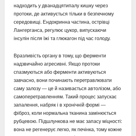
надходить у дванадцятипалу кишку через
протоки, де активується тільки в безпечному
середовищі. Ендокринна частина, острівці
Лангерганса, регулює цукор, випускаючи
інсулін після їжі та глюкагон під час голоду.
Вразливість органу в тому, що ферменти
надзвичайно агресивні. Якщо протоки
спазмуються або ферменти активуються
завчасно, вони починають перетравлювати
саму залозу — це й називається автолізом, або
самоперетравленням. Такий процес запускає
запалення, набряк і в хронічній формі —
фіброз, коли нормальна тканина замінюється
рубцевою. Підшлункова не має запасу міцності:
вона не регенерує легко, як печінка, тому кожне