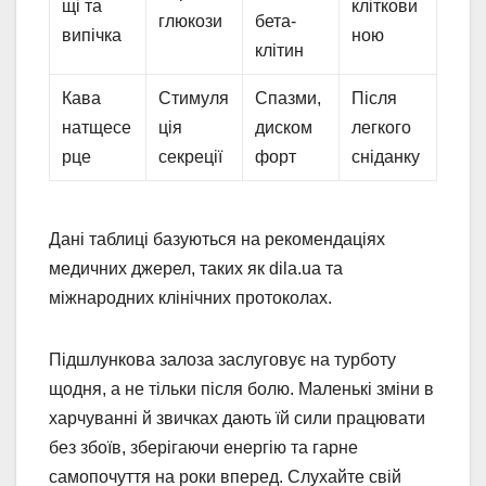
щі та
кліткови
глюкози
бета-
випічка
ною
клітин
Кава
Стимуля
Спазми,
Після
натщесе
ція
диском
легкого
рце
секреції
форт
сніданку
Дані таблиці базуються на рекомендаціях
медичних джерел, таких як dila.ua та
міжнародних клінічних протоколах.
Підшлункова залоза заслуговує на турботу
щодня, а не тільки після болю. Маленькі зміни в
харчуванні й звичках дають їй сили працювати
без збоїв, зберігаючи енергію та гарне
самопочуття на роки вперед. Слухайте свій