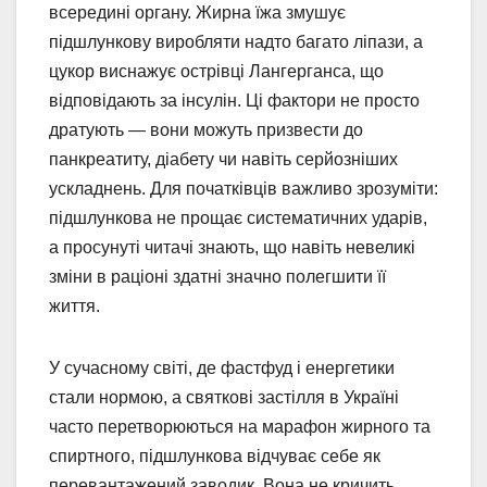
всередині органу. Жирна їжа змушує
підшлункову виробляти надто багато ліпази, а
цукор виснажує острівці Лангерганса, що
відповідають за інсулін. Ці фактори не просто
дратують — вони можуть призвести до
панкреатиту, діабету чи навіть серйозніших
ускладнень. Для початківців важливо зрозуміти:
підшлункова не прощає систематичних ударів,
а просунуті читачі знають, що навіть невеликі
зміни в раціоні здатні значно полегшити її
життя.
У сучасному світі, де фастфуд і енергетики
стали нормою, а святкові застілля в Україні
часто перетворюються на марафон жирного та
спиртного, підшлункова відчуває себе як
перевантажений заводик. Вона не кричить