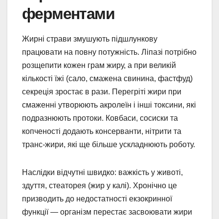
ферментами
Жирні страви змушують підшлункову
працювати на повну потужність. Ліпазі потрібно
розщепити кожен грам жиру, а при великій
кількості їжі (сало, смажена свинина, фастфуд)
секреція зростає в рази. Перегріті жири при
смаженні утворюють акролеїн і інші токсини, які
подразнюють протоки. Ковбаси, сосиски та
копченості додають консерванти, нітрити та
транс-жири, які ще більше ускладнюють роботу.
Наслідки відчутні швидко: важкість у животі,
здуття, стеаторея (жир у калі). Хронічно це
призводить до недостатності екзокринної
функції — організм перестає засвоювати жири