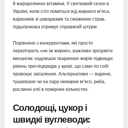
й жиророзчинні вітаміни. У святковий сезон в
Україні, коли стіл ломиться від жирного м’яса,
вареників зі шкварками та смажених страв,
підшлункова отримує справжній штурм.
Порівняно з конкурентами, які просто
перелічують «не їж жирне», важливо зрозуміти
механізм: надлишок тваринних жирів підвищує
рівень тригліцеридів у крові, що само по собі
провокує запалення. Альтернативи — варене,
тушковане чи на пару нежирне м’ясо, риба,
рослинні олії в помірних кількостях.
Солодощі, цукор і
швидкі вуглеводи: