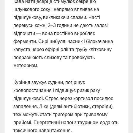
Кава натщесерце стимулює секрецію
шлункового соку і непрямо впливає на
підшлункову, викликаючи спазми. Частi
перекуси кожні 2–3 години не дають залозі
відпочити — вона постійно виробляє
ферменти. Сирі цибуля, часник і білокачанна
капуста через ефірні олії та грубу клітковину
подразнюють слизову та провокують
метеоризм.
Куріння звужує судини, погіршує
кровопостачання і підвищує ризик раку
підшлункової. Стрес через кортизол посилює
запалення. Ліки (деякі антибіотики, стероїди)
теж можуть стати тригером при тривалому
прийомі. Енергетичні напої з таурином додають
токсичного навантаження.