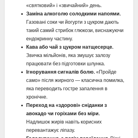
«святковий» і «звичайний» день.
Заміна алкоголю солодкими напоями.
Газовані соки чи йогурти з цукром дають
такий самий стрибок глюкози, виснажуючи
ендокринну частину.
Кава або чай з цукром натщесерце.
Звичка мільйонів, яка змушує залозу
працювати без підготовки шлунка.
Ігнорування сигналів болю.
«Пройде
само» після жирного — класична помилка,
яка переводить гостре запалення в
хронічне.
Переход на «здорові» сніданки з
авокадо чи горіхами без міри.
Надлишок жирів навіть корисних
перевантажує ліпазу.