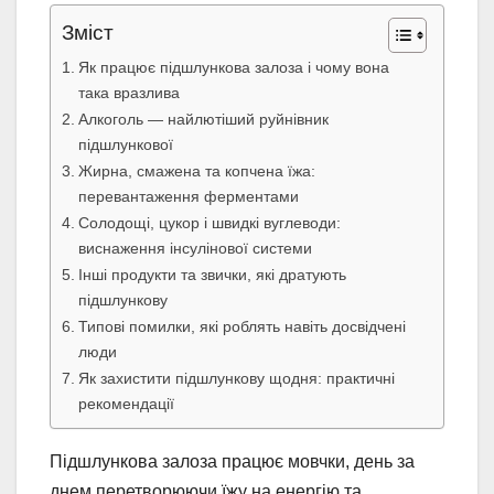
Зміст
Як працює підшлункова залоза і чому вона
така вразлива
Алкоголь — найлютіший руйнівник
підшлункової
Жирна, смажена та копчена їжа:
перевантаження ферментами
Солодощі, цукор і швидкі вуглеводи:
виснаження інсулінової системи
Інші продукти та звички, які дратують
підшлункову
Типові помилки, які роблять навіть досвідчені
люди
Як захистити підшлункову щодня: практичні
рекомендації
Підшлункова залоза працює мовчки, день за
днем перетворюючи їжу на енергію та