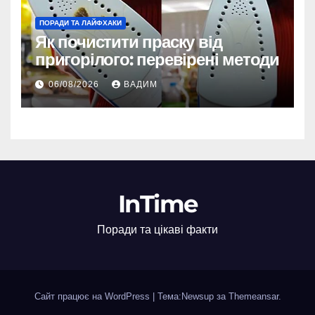
ПОРАДИ ТА ЛАЙФХАКИ
Як почистити праску від
пригорілого: перевірені методи
06/08/2026
ВАДИМ
InTime
Поради та цікаві факти
Сайт працює на WordPress
|
Тема:Newsup за
Themeansar
.