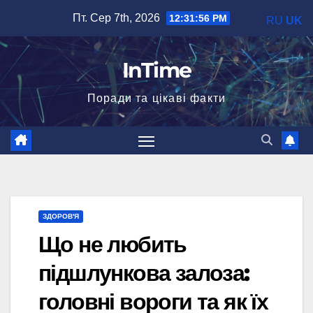
Перейти
Пт. Сер 7th, 2026
12:31:57 PM
RU
UK
до
вмісту
InTime
Поради та цікаві факти
ЗДОРОВ'Я
Що не любить
підшлункова залоза:
головні вороги та як їх