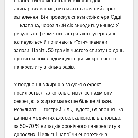
Етанол і його метаболіти токсичні для
ацинарних клітин, викликають окисний стрес і
запалення. Він провокує спазм сфінктера Одді
— клапана, через який сік виходить у кишку. У
результаті ферменти застрягають усередині,
активуються й починають «їсти» тканини
залози. Навіть 50 грамів чистого спирту на день
протягом років підвищують ризик хронічного
панкреатиту в кілька разів.
У поєднанні з жирною закускою ефект
посилюється: алкоголь стимулює надмірну
секрецію, а жир вимагає ще більше ліпази.
Результат — гострий біль, нудота, блювання. За
даними медичних джерел, алкоголь відповідає
за 50–70 % випадків хронічного панкреатиту в
дорослих. Неякісні напої чи енергетики з