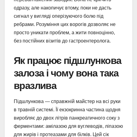
одразу, але накопичує втому, поки не дасть
сигнал у вигляді оперізуючого болю під
ребрами. Розуміння цих ворогів дозволяє не
просто уникати проблем, а жити повноцінно,
без постійних візитів до гастроентеролога.
Як працює підшлункова
залоза і чому вона така
вразлива
Підшлункова — справжній майстер на всі руки
в травній системі. Її екзокринна частина щодня
виробляє до двох літрів панкреатичного соку з
ферментами: амілазою для вуглеводів, ліпазою
для жирів і протеазами для білків. Цей сік