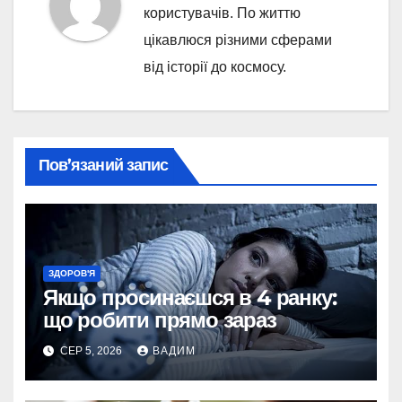
користувачів. По життю
цікавлюся різними сферами
від історії до космосу.
Пов’язаний запис
ЗДОРОВ'Я
Якщо просинаєшся в 4 ранку:
що робити прямо зараз
СЕР 5, 2026
ВАДИМ