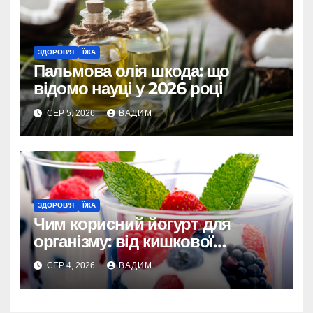
ЗДОРОВ'Я
ЇЖА
Пальмова олія шкода: що
відомо науці у 2026 році
СЕР 5, 2026
ВАДИМ
ЗДОРОВ'Я
ЇЖА
Чим корисний йогурт для
організму: від кишкової
мікрофлори до довголіття
СЕР 4, 2026
ВАДИМ