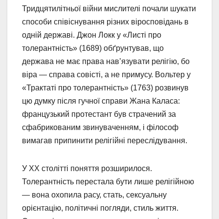
Тридцятилітньої війни мислителі почали шукати
способи співіснування різних віросповідань в
одній державі. Джон Локк у «Листі про
толерантність» (1689) обґрунтував, що
держава не має права нав’язувати релігію, бо
віра — справа совісті, а не примусу. Вольтер у
«Трактаті про толерантність» (1763) розвинув
цю думку після гучної справи Жана Каласа:
французький протестант був страчений за
сфабрикованим звинуваченням, і філософ
вимагав припинити релігійні переслідування.
У ХХ столітті поняття розширилося.
Толерантність перестала бути лише релігійною
— вона охопила расу, стать, сексуальну
орієнтацію, політичні погляди, стиль життя.