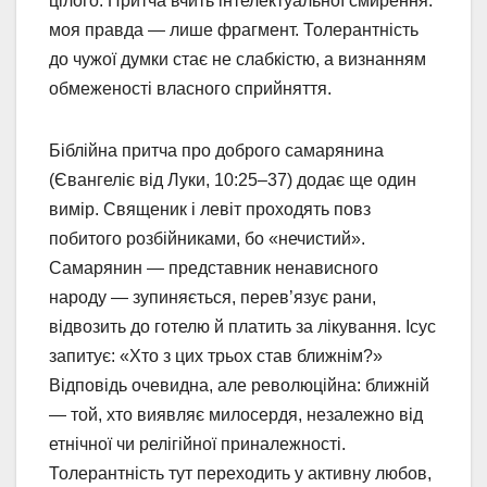
цілого. Притча вчить інтелектуальної смирення:
моя правда — лише фрагмент. Толерантність
до чужої думки стає не слабкістю, а визнанням
обмеженості власного сприйняття.
Біблійна притча про доброго самарянина
(Євангеліє від Луки, 10:25–37) додає ще один
вимір. Священик і левіт проходять повз
побитого розбійниками, бо «нечистий».
Самарянин — представник ненависного
народу — зупиняється, перев’язує рани,
відвозить до готелю й платить за лікування. Ісус
запитує: «Хто з цих трьох став ближнім?»
Відповідь очевидна, але революційна: ближній
— той, хто виявляє милосердя, незалежно від
етнічної чи релігійної приналежності.
Толерантність тут переходить у активну любов,