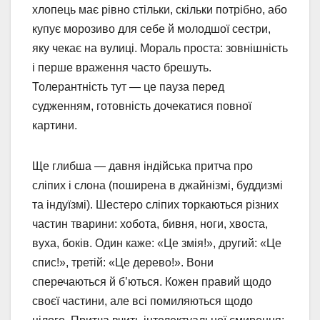
хлопець має рівно стільки, скільки потрібно, або
купує морозиво для себе й молодшої сестри,
яку чекає на вулиці. Мораль проста: зовнішність
і перше враження часто брешуть.
Толерантність тут — це пауза перед
судженням, готовність дочекатися повної
картини.
Ще глибша — давня індійська притча про
сліпих і слона (поширена в джайнізмі, буддизмі
та індуїзмі). Шестеро сліпих торкаються різних
частин тварини: хобота, бивня, ноги, хвоста,
вуха, боків. Один каже: «Це змія!», другий: «Це
спис!», третій: «Це дерево!». Вони
сперечаються й б’ються. Кожен правий щодо
своєї частини, але всі помиляються щодо