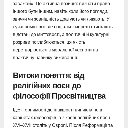
заважай». Це активна позиція: визнати право
іншого бути іншим, навіть коли його погляди,
звички чи зовнішність дратують чи лякають. У
сучасному світі, де соціальні мережі стискають
відстані до миттєвості, а політичні й культурні
розриви поглиблюються, ця якість
перетворюється з моральної чесноти на
практичну навичку виживання.
Витоки поняття: від
релігійних воєн до
філософії Просвітництва
Ідея терпимості до інакшості виникла не в
кабінетах філософів, а з крові релігійних воєн
XVI–XVII століть у Європі. Після Реформації та