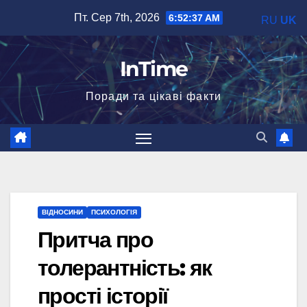
Перейти
Пт. Сер 7th, 2026
6:52:38 AM
RU
UK
до
вмісту
InTime
Поради та цікаві факти
ВІДНОСИНИ
ПСИХОЛОГІЯ
Притча про
толерантність: як
прості історії