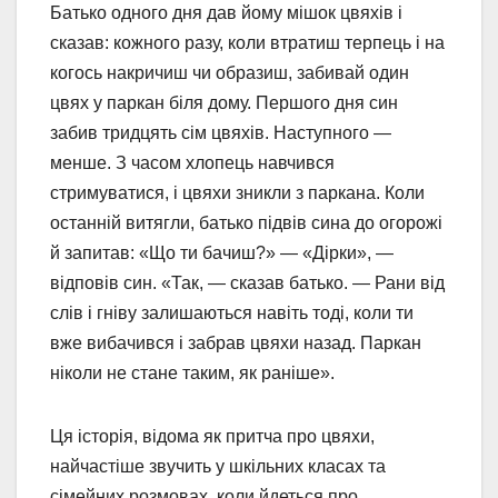
Батько одного дня дав йому мішок цвяхів і
сказав: кожного разу, коли втратиш терпець і на
когось накричиш чи образиш, забивай один
цвях у паркан біля дому. Першого дня син
забив тридцять сім цвяхів. Наступного —
менше. З часом хлопець навчився
стримуватися, і цвяхи зникли з паркана. Коли
останній витягли, батько підвів сина до огорожі
й запитав: «Що ти бачиш?» — «Дірки», —
відповів син. «Так, — сказав батько. — Рани від
слів і гніву залишаються навіть тоді, коли ти
вже вибачився і забрав цвяхи назад. Паркан
ніколи не стане таким, як раніше».
Ця історія, відома як притча про цвяхи,
найчастіше звучить у шкільних класах та
сімейних розмовах, коли йдеться про