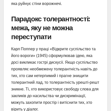
яка руйнує стіни ворожнечі.
Парадокс толерантності:
межа, яку не можна
переступати
Карл Поппер у праці «Відкрите суспільство та
його вороги» (1945) сформулював ідею, яка
досі викликає гострі дискусії. Якщо суспільство
проявляє необмежену толерантність навіть до
тих, хто сам нетерпимий і прагне знищити
толерантний лад, то толерантність урешті-решт
зникне. Ті, хто використовує свободу слова для
закликів до насильства чи дискримінації,
можуть захопити простір і витіснити тих, хто
вірить у діалог.