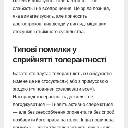
Ці кейси показують: толерантність — не
слабкість і не всепрощення. Це зріла позиція,
яка вимагає зусиль, але приносить
довгострокові дивіденди у вигляді міцніших
стосунків і стійкішого суспільства.
Типові помилки у
сприйнятті толерантності
Багато хто плутає толерантність із байдужістю
(«мене це не стосується») або з примусовою
згодою («я повинен схвалювати все»).
Насправді толерантність дозволяє не
погоджуватися — і навіть активно сперечатися
— але без знеособлення опонента та без спроб
позбавити його права на голос. Інша поширена
помилка — вважати толерантність лише «для