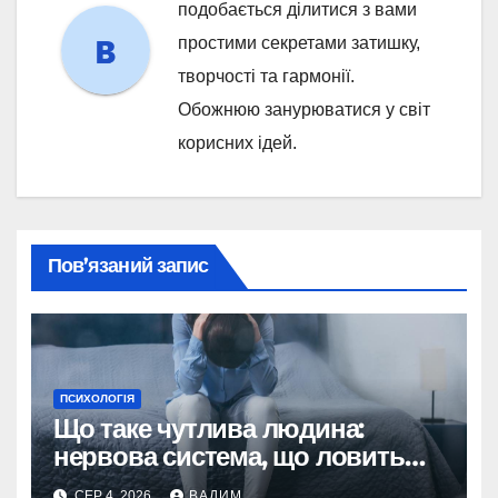
подобається ділитися з вами
простими секретами затишку,
творчості та гармонії.
Обожнюю занурюватися у світ
корисних ідей.
Пов’язаний запис
ПСИХОЛОГІЯ
Що таке чутлива людина:
нервова система, що ловить
більше світу
СЕР 4, 2026
ВАДИМ