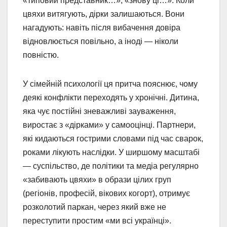
«типовий представник…», «знову ці…». Коли
цвяхи витягують, дірки залишаються. Вони
нагадують: навіть після вибачення довіра
відновлюється повільно, а іноді — ніколи
повністю.
У сімейній психології ця притча пояснює, чому
деякі конфлікти переходять у хронічні. Дитина,
яка чує постійні зневажливі зауваження,
виростає з «дірками» у самооцінці. Партнери,
які кидаються гострими словами під час сварок,
роками лікують наслідки. У ширшому масштабі
— суспільство, де політики та медіа регулярно
«забивають цвяхи» в образи цілих груп
(регіонів, професій, вікових когорт), отримує
розколотий паркан, через який вже не
переступити простим «ми всі українці».