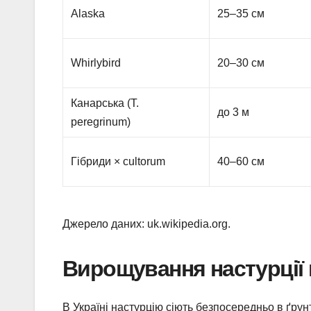
Alaska
25–35 см
Whirlybird
20–30 см
Канарська (T.
до 3 м
peregrinum)
Гібриди × cultorum
40–60 см
Джерело даних: uk.wikipedia.org.
Вирощування настурції 
В Україні настурцію сіють безпосередньо в ґрунт