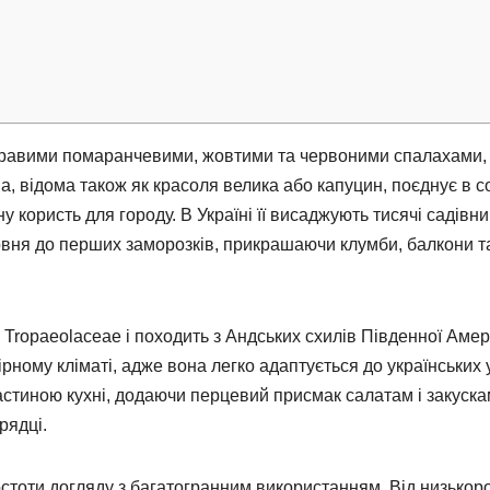
яскравими помаранчевими, жовтими та червоними спалахами,
, відома також як красоля велика або капуцин, поєднує в с
ну користь для городу. В Україні її висаджують тисячі садівни
ервня до перших заморозків, прикрашаючи клумби, балкони т
Tropaeolaceae і походить з Андських схилів Південної Амер
ірному кліматі, адже вона легко адаптується до українських 
 частиною кухні, додаючи перцевий присмак салатам і закуска
рядці.
ростоти догляду з багатогранним використанням. Від низькор