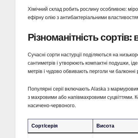
Хімічний склад робить рослину особливою: міро
ефірну олію з антибактеріальними властивостями,
Різноманітність сортів:
Сучасні сорти настурції поділяються на низькор
сантиметрів і утворюють компактні подушки, іде
метрів і чудово обвивають перголи чи балконні 
Популярні серії включають Alaska з мармуровим 
з махровими або напівмахровими суцвіттями. К
насичено-червоного.
Сорт/серія
Висота