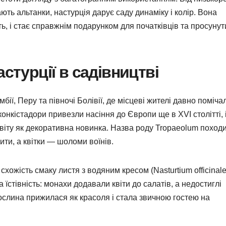
ють альтанки, настурція дарує саду динаміку і колір. Вона
уть, і стає справжнім подарунком для початківців та просунут
астурції в садівництві
ї, Перу та півночі Болівії, де місцеві жителі давно помічал
 конкістадори привезли насіння до Європи ще в XVI столітті, 
віту як декоративна новинка. Назва роду Tropaeolum поход
ти, а квітки — шоломи воїнів.
ожість смаку листя з водяним кресом (Nasturtium officinale
а їстівність: монахи додавали квіти до салатів, а недостиглі
рослина прижилася як красоля і стала звичною гостею на