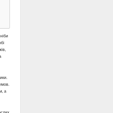
 ніби
обі
ків,
а
ики.
умов.
м, а
ослих