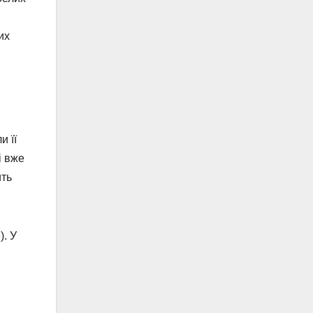
их
и її
і вже
ить
). У