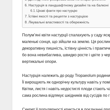
Настурція в ландшафтному дизайні та на балконі
Цікаві факти про настурцію
Їстівні якості та рецепти з настурцією
Лікувальні властивості та обережність
Полум’яні квіти настурції спалахують у саду 
маленькі сонця, що зійшли на землю. Ця рослина
декоративну пишність, їстівну цінність і практич
бо вона невибаглива, швидко росте і цвіте з ч
вертикальні опори.
Настурція належить до роду Tropaeolum родини 
Її вирощують як однорічну культуру навіть у пом
Квітки, листя і навіть недостиглі плоди стають
сама рослина відлякує шкідників від сусідів по г
Секрет її популярності криється в поєднанні п