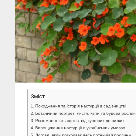
Зміст
Походження та історія настурції в садівництві
Ботанічний портрет: листя, квіти та будова росли
Різноманітність сортів: від кущових до витких
Вирощування настурції в українських умовах
Догляд, який розкриває весь потенціал рослини