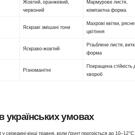
Жовтий, оранжевий,
Мармурове листя,
червоний
компактна форма
Махрові квітки, рясне
Яскраві змішані тони
цвітіння
Різьблене листя, вит
Яскраво-жовтий
форма
Покращена стійкість 
Різноманітні
хвороб
в українських умовах
 у середині-кінці травня, коли ґрунт прогріється до 10–12°C 