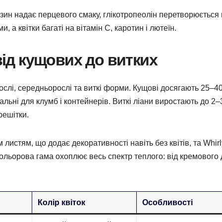
зин надає перцевого смаку, глікотропеолін перетворюється
 а квітки багаті на вітамін C, каротин і лютеїн.
 від кущових до витких
ослі, середньорослі та виткі форми. Кущові досягають 25–4
альні для клумб і контейнерів. Виткі ліани виростають до 2–
решітки.
листям, що додає декоративності навіть без квітів, та Whirl
ольорова гама охоплює весь спектр теплого: від кремового 
Колір квіток
Особливості