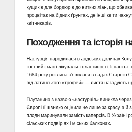
кущиків для бордюрів до витких ліан, що обвива
процвітає на бідних ґрунтах, де інші квіти чахн
квітникарів.
Походження та історія н
Настурція народилася в андських долинах Колумбі
гострий смак і лікувальні властивості. Іспанські
1684 року рослина з’явилася в садах Старого С
від латинського «трофей» — листя нагадують щи
Плутанина з назвою «настурція» виникла через сх
Європі її швидко оцінили не лише за красу, а й з
плоди маринували замість каперсів. В Україні 
сільських подвір’ях і міських балконах.