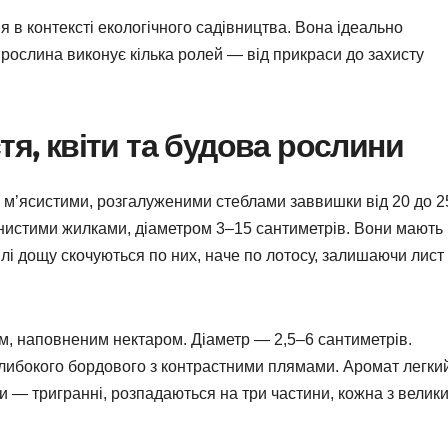
 в контексті екологічного садівництва. Вона ідеально
 рослина виконує кілька ролей — від прикраси до захисту
тя, квіти та будова рослини
з м’ясистими, розгалуженими стеблами заввишки від 20 до 2
менистими жилками, діаметром 3–15 сантиметрів. Вони мають
і дощу скочуються по них, наче по лотосу, залишаючи лист
ем, наповненим нектаром. Діаметр — 2,5–6 сантиметрів.
глибокого бордового з контрастними плямами. Аромат легки
и — тригранні, розпадаються на три частини, кожна з велик