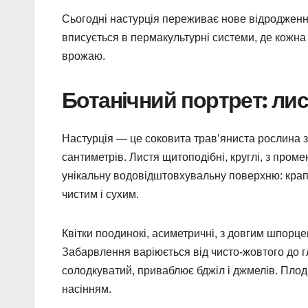
Сьогодні настурція переживає нове відродження
вписується в пермакультурні системи, де кожна
врожаю.
Ботанічний портрет: лис
Настурція — це соковита трав’яниста рослина 
сантиметрів. Листя щитоподібні, круглі, з про
унікальну водовідштовхувальну поверхню: крапл
чистим і сухим.
Квітки поодинокі, асиметричні, з довгим шпорц
Забарвлення варіюється від чисто-жовтого до 
солодкуватий, приваблює бджіл і джмелів. Плод
насінням.