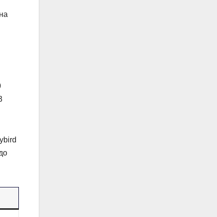
 на
0
3
ybird
до