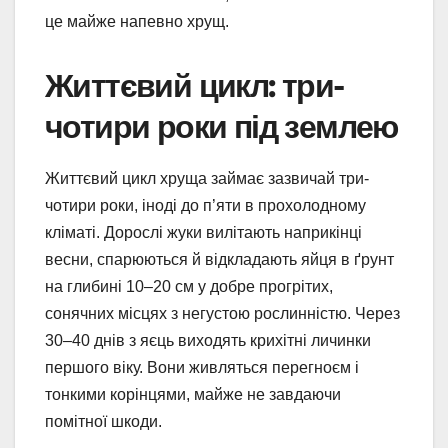
це майже напевно хрущ.
Життєвий цикл: три-
чотири роки під землею
Життєвий цикл хруща займає зазвичай три-
чотири роки, іноді до п’яти в прохолодному
кліматі. Дорослі жуки вилітають наприкінці
весни, спарюються й відкладають яйця в ґрунт
на глибині 10–20 см у добре прогрітих,
сонячних місцях з негустою рослинністю. Через
30–40 днів з яєць виходять крихітні личинки
першого віку. Вони живляться перегноєм і
тонкими корінцями, майже не завдаючи
помітної шкоди.