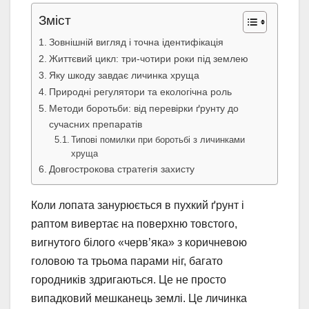
Зміст
Зовнішній вигляд і точна ідентифікація
Життєвий цикл: три-чотири роки під землею
Яку шкоду завдає личинка хруща
Природні регулятори та екологічна роль
Методи боротьби: від перевірки ґрунту до
сучасних препаратів
Типові помилки при боротьбі з личинками
хруща
Довгострокова стратегія захисту
Коли лопата занурюється в пухкий ґрунт і
раптом вивертає на поверхню товстого,
вигнутого білого «черв’яка» з коричневою
головою та трьома парами ніг, багато
городників здригаються. Це не просто
випадковий мешканець землі. Це личинка