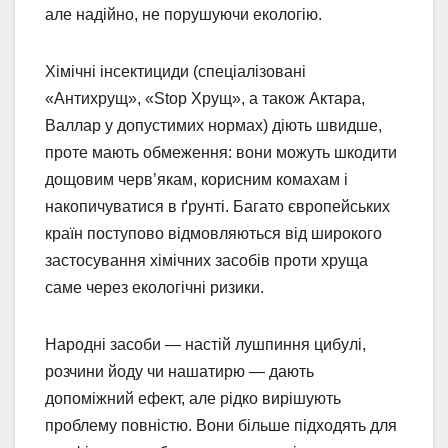
але надійно, не порушуючи екологію.
Хімічні інсектициди (спеціалізовані
«Антихрущ», «Stop Хрущ», а також Актара,
Валлар у допустимих нормах) діють швидше,
проте мають обмеження: вони можуть шкодити
дощовим черв’якам, корисним комахам і
накопичуватися в ґрунті. Багато європейських
країн поступово відмовляються від широкого
застосування хімічних засобів проти хруща
саме через екологічні ризики.
Народні засоби — настій лушпиння цибулі,
розчини йоду чи нашатирю — дають
допоміжний ефект, але рідко вирішують
проблему повністю. Вони більше підходять для