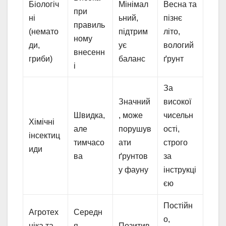
Біологіч
Мінімал
Весна та
при
ні
ьний,
пізнє
правиль
(немато
підтрим
літо,
ному
ди,
ує
вологий
внесенн
гриби)
баланс
ґрунт
і
За
Значний
високої
Швидка,
, може
чисельн
Хімічні
але
порушув
ості,
інсектиц
тимчасо
ати
строго
иди
ва
ґрунтов
за
у фауну
інструкці
єю
Постійн
Агротех
Середн
о,
ніка та
я,
Позитив