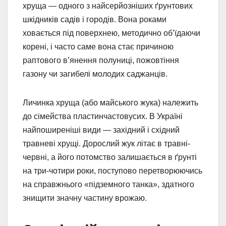
хруща — одного з найсерйозніших ґрунтових
шкідників садів і городів. Вона роками
ховається під поверхнею, методично об’їдаючи
корені, і часто саме вона стає причиною
раптового в’янення полуниці, пожовтіння
газону чи загибелі молодих саджанців.
Личинка хруща (або майського жука) належить
до сімейства пластинчастовусих. В Україні
найпоширеніші види — західний і східний
травневі хрущі. Дорослий жук літає в травні-
червні, а його потомство залишається в ґрунті
на три-чотири роки, поступово перетворюючись
на справжнього «підземного танка», здатного
знищити значну частину врожаю.