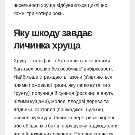
чисельності хруща відбуваються циклічно,
кожні три-чотири роки.
Яку шкоду завдає
личинка хруща
Хрущ — поліфаг, тобто живиться коренями
багатьох рослин без особливої вибірковості.
Найбільше страждають газони (з’являються
плями пожовклої трави, яку легко витягти з
ґрунту), полуниця й суниця (рослини в’януть
цілими кущами), молоді плодові дерева та
ягідники, картопля (пошкоджені бульби),
овочеві культури. Личинка перегризає корені
або об’їдає їх з боків, порушуючи надходження
води й поживних речовин. Рослина спочатку