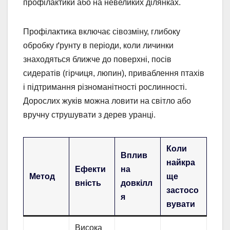
профілактики або на невеликих ділянках.
Профілактика включає сівозміну, глибоку
обробку ґрунту в періоди, коли личинки
знаходяться ближче до поверхні, посів
сидератів (гірчиця, люпин), приваблення птахів
і підтримання різноманітності рослинності.
Дорослих жуків можна ловити на світло або
вручну струшувати з дерев уранці.
Коли
Вплив
найкра
Ефекти
на
Метод
ще
вність
довкілл
застосо
я
вувати
Висока