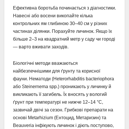
Ефективна боротьба починається з діагностики.
Навесні або восени викопайте кілька
контрольних ям глибиною 30–40 см у різних
частинах ділянки. Порахуйте личинок. Якщо їх
більше 2–3 на квадратний метр у саду чи городі
— варто вживати заходів.
Біологічні методи вважаються
найбезпечнішими для ґрунту та корисної
фауни. Нематоди (Heterorhabditis bacteriophora
або Steinernema spp.) проникають у личинку й
викликають її загибель. Їх вносять у вологий
ґрунт при температурі не нижче 12–14 °C,
зазвичай двічі за сезон. Грибкові препарати на
основі Metarhizium (Ентоцид, Метаризин) та
Beauveria інфікують личинок і діють поступово,