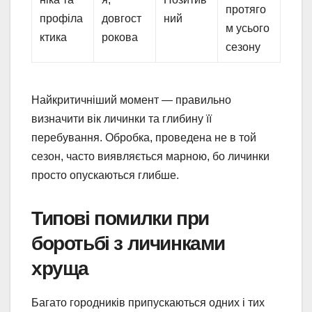
протяго
профіла
довгост
ний
м усього
ктика
рокова
сезону
Найкритичніший момент — правильно
визначити вік личинки та глибину її
перебування. Обробка, проведена не в той
сезон, часто виявляється марною, бо личинки
просто опускаються глибше.
Типові помилки при
боротьбі з личинками
хруща
Багато городників припускаються одних і тих