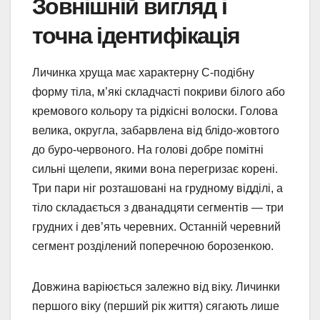
Зовнішній вигляд і
точна ідентифікація
Личинка хруща має характерну С-подібну
форму тіла, м’які складчасті покриви білого або
кремового кольору та рідкісні волоски. Голова
велика, округла, забарвлена від блідо-жовтого
до буро-червоного. На голові добре помітні
сильні щелепи, якими вона перегризає корені.
Три пари ніг розташовані на грудному відділі, а
тіло складається з дванадцяти сегментів — три
грудних і дев’ять черевних. Останній черевний
сегмент розділений поперечною борозенкою.
Довжина варіюється залежно від віку. Личинки
першого віку (перший рік життя) сягають лише