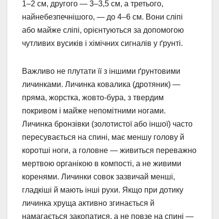
1–2 см, другого — 3–3,5 см, а третього,
найнебезпечнішого, — до 4–6 см. Вони сліпі
або майже сліпі, орієнтуються за допомогою
чутливих вусиків і хімічних сигналів у ґрунті.
Важливо не плутати її з іншими ґрунтовими
личинками. Личинка ковалика (дротяник) —
пряма, жорстка, жовто-бура, з твердим
покривом і майже непомітними ногами.
Личинка бронзівки (золотистої або іншої) часто
пересувається на спині, має меншу голову й
коротші ноги, а головне — живиться переважно
мертвою органікою в компості, а не живими
коренями. Личинки совок зазвичай менші,
гладкіші й мають інші рухи. Якщо при дотику
личинка хруща активно згинається й
намагається закопатися, а не повзе на спині —