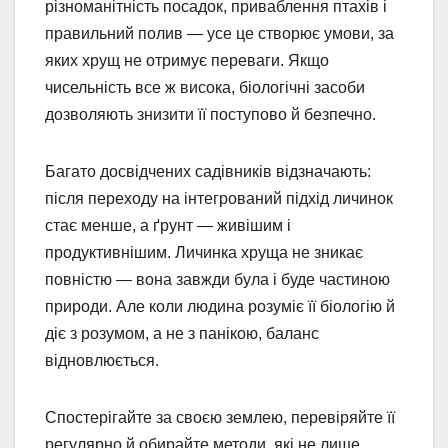
різноманітність посадок, приваблення птахів і
правильний полив — усе це створює умови, за
яких хрущ не отримує переваги. Якщо
чисельність все ж висока, біологічні засоби
дозволяють знизити її поступово й безпечно.
Багато досвідчених садівників відзначають:
після переходу на інтегрований підхід личинок
стає менше, а ґрунт — живішим і
продуктивнішим. Личинка хруща не зникає
повністю — вона завжди була і буде частиною
природи. Але коли людина розуміє її біологію й
діє з розумом, а не з панікою, баланс
відновлюється.
Спостерігайте за своєю землею, перевіряйте її
регулярно й обирайте методи, які не лише