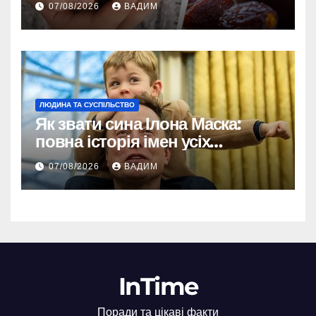
07/08/2026
ВАДИМ
ЛЮДИНА ТА СУСПІЛЬСТВО
Як звати сина Ілона Маска:
повна історія імен усіх
хлопчиків мільярдера
07/08/2026
ВАДИМ
InTime
Поради та цікаві факти