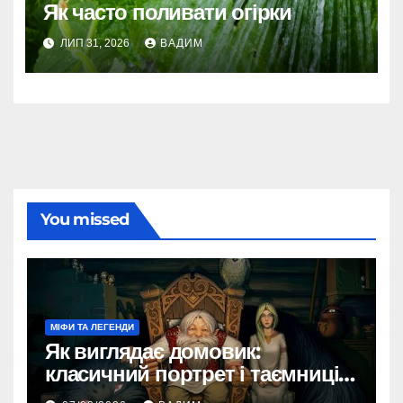
Як часто поливати огірки
ЛИП 31, 2026
ВАДИМ
You missed
МІФИ ТА ЛЕГЕНДИ
Як виглядає домовик:
класичний портрет і таємниці
зовнішності