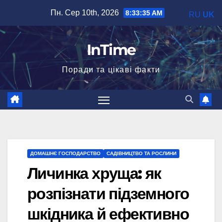
Перейти
Пн. Сер 10th, 2026
8:33:36 AM
RU
UK
до
вмісту
InTime
Поради та цікаві факти
ДОМАШНЄ ГОСПОДАРСТВО
САДІВНИЦТВО ТА РОСЛИНИ
Личинка хруща: як
розпізнати підземного
шкідника й ефективно