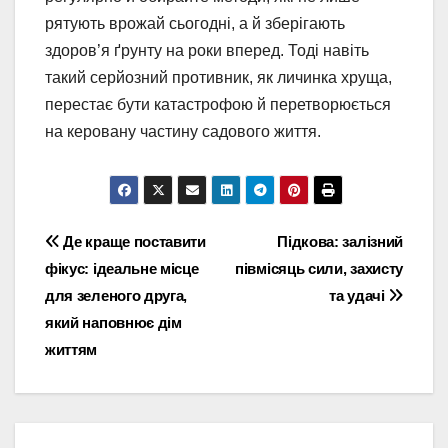
рятують врожай сьогодні, а й зберігають
здоров’я ґрунту на роки вперед. Тоді навіть
такий серйозний противник, як личинка хруща,
перестає бути катастрофою й перетворюється
на керовану частину садового життя.
Навігація
Де краще поставити
Підкова: залізний
фікус: ідеальне місце
півмісяць сили, захисту
записів
для зеленого друга,
та удачі
який наповнює дім
життям