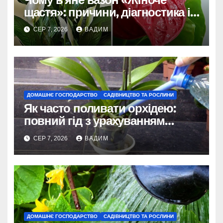
щастя»: причини, діагностика і
порятунок рослини
СЕР 7, 2026
ВАДИМ
ДОМАШНЄ ГОСПОДАРСТВО
САДІВНИЦТВО ТА РОСЛИНИ
Як часто поливати орхідею:
повний гід з урахуванням
сезону та виду
СЕР 7, 2026
ВАДИМ
ДОМАШНЄ ГОСПОДАРСТВО
САДІВНИЦТВО ТА РОСЛИНИ