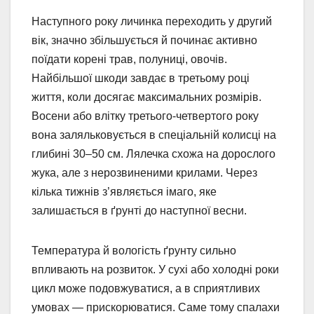
Наступного року личинка переходить у другий
вік, значно збільшується й починає активно
поїдати корені трав, полуниці, овочів.
Найбільшої шкоди завдає в третьому році
життя, коли досягає максимальних розмірів.
Восени або влітку третього-четвертого року
вона заляльковується в спеціальній колисці на
глибині 30–50 см. Лялечка схожа на дорослого
жука, але з нерозвиненими крилами. Через
кілька тижнів з’являється імаго, яке
залишається в ґрунті до наступної весни.
Температура й вологість ґрунту сильно
впливають на розвиток. У сухі або холодні роки
цикл може подовжуватися, а в сприятливих
умовах — прискорюватися. Саме тому спалахи