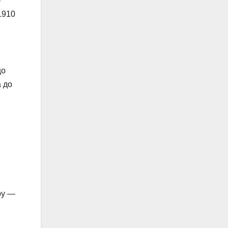
-
1910
що
а до
ру —