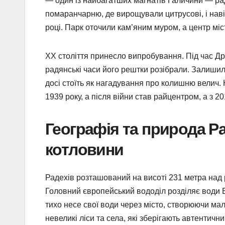
— один із найбагатших магнатів Галичини — р
помаранчарню, де вирощували цитрусові, і наві
році. Парк оточили кам’яним муром, а центр мі
XX століття принесло випробування. Під час Др
радянські часи його рештки розібрали. Залиши
досі стоїть як нагадування про колишню велич. 
1939 року, а після війни став райцентром, а з 
Географія та природа Р
котловини
Радехів розташований на висоті 231 метра над р
Головний європейський вододіл розділяє води Б
тихо несе свої води через місто, створюючи ма
невеликі ліси та села, які зберігають автентич