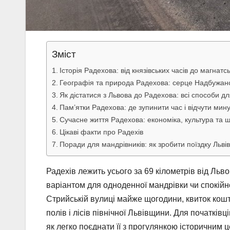
Зміст
Історія Радехова: від князівських часів до магнатс
Географія та природа Радехова: серце Надбужанс
Як дістатися з Львова до Радехова: всі способи 
Пам’ятки Радехова: де зупинити час і відчути мин
Сучасне життя Радехова: економіка, культура та 
Цікаві факти про Радехів
Поради для мандрівників: як зробити поїздку Льві
Радехів лежить усього за 69 кілометрів від Льво
варіантом для одноденної мандрівки чи спокійн
Стрийській вулиці майже щогодини, квиток кошту
полів і лісів північної Львівщини. Для початківц
як легко поєднати її з прогулянкою історичним