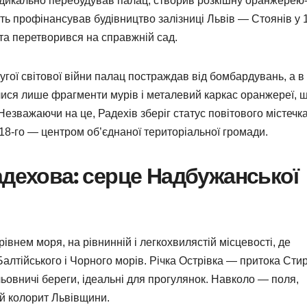
адикально перебудував палац, створив розкішну оранжерею
ть профінансував будівництво залізниці Львів — Стоянів у 
ста перетворився на справжній сад.
угої світової війни палац постраждав від бомбардувань, а в
лися лише фрагменти мурів і металевий каркас оранжереї, 
Незважаючи на це, Радехів зберіг статус повітового містечк
2018-го — центром об’єднаної територіальної громади.
адехова: серце Надбужанської
івнем моря, на рівнинній і легкохвилястій місцевості, де
алтійського і Чорного морів. Річка Острівка — притока Сти
льовничі береги, ідеальні для прогулянок. Навколо — поля,
ний колорит Львівщини.