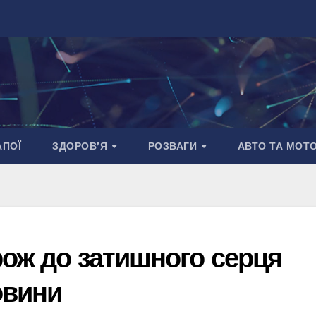
АПОЇ
ЗДОРОВ’Я
РОЗВАГИ
АВТО ТА МОТ
рож до затишного серця
овини