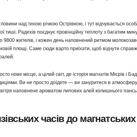
ловини над тихою річкою Острівкою, і тут відчувається осо
кої тиші. Радехів поєднує провінційну теплоту з багатим мин
ко 9800 жителів, і кожен день наповнений ритмом молокозав
ковій площі. Саме сюди варто приїхати, щоб відчути справж
ралей.
о нове місце, а цілий світ, де історія магнатів Мієрів і Бад
иціями. Ви не просто доїдете — ви зануритеся в атмосферу
повітря наповнене ароматом липових алей колишнього пансь
язівських часів до магнатських