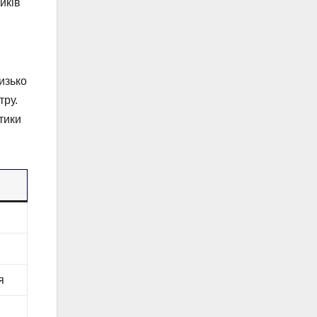
иків
изько
тру.
тики
я