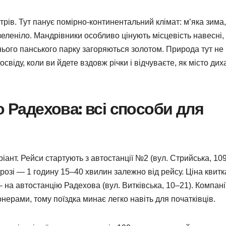
рів. Тут панує помірно-континентальний клімат: м’яка зима,
 зеленіло. Мандрівники особливо цінують місцевість навесні,
нього панського парку загоряються золотом. Природа тут не
віду, коли ви йдете вздовж річки і відчуваєте, як місто дих
о Радехова: всі способи для
ант. Рейси стартують з автостанції №2 (вул. Стрийська, 109
розі — 1 годину 15–40 хвилин залежно від рейсу. Ціна квитк
 на автостанцію Радехова (вул. Витківська, 10–21). Компані
онерами, тому поїздка минає легко навіть для початківців.