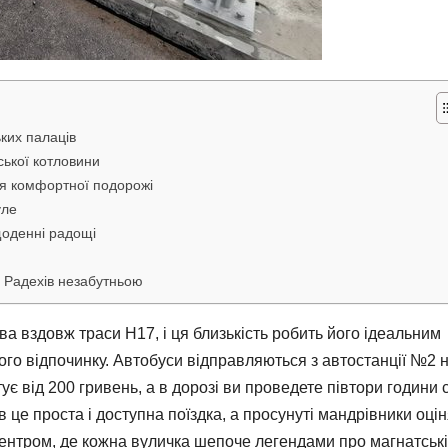
ьких палаців
ької котловини
для комфортної подорожі
уле
щоденні радощі
в Радехів незабутньою
ва вздовж траси Н17, і ця близькість робить його ідеальним
ого відпочинку. Автобуси відправляються з автостанції №2 
є від 200 гривень, а в дорозі ви проведете півтори години 
ів це проста і доступна поїздка, а просунуті мандрівники оцін
 центром, де кожна вуличка шепоче легендами про магнатські