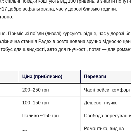
r: спільні поїздки коштують від 100 гривень, а знайти попутн
Н17 добре асфальтована, час у дорозі близько години.
товно.
. Приміські поїзди (дизелі) курсують рідше, час у дорозі бл
Залізнична станція Радехів розташована зручно відносно цен
тобус для швидкості, авто для гнучкості, потяг — для роман
Ціна (приблизно)
Переваги
200–250 грн
Часті рейси, комфорт
100–150 грн
Дешево, гнучко
Паливо ~150 грн
Свобода пересуванн
Романтика, вид на