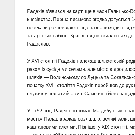
Радехів з’явився на карті ще в часи Галицько-В
князівства. Перша письмова згадка датується 1
перекази розповідають, що назва походить від 
татарських набігів. Краєзнавці ж схиляються до 
Радослав.
У XVI столітті Радехів належав шляхетській ро
разом із сусідніми селами, але місто відродил
шляхів — Волинському до Луцька та Сокальсько
початку XVIII століття Радехів перейшов до ру
служив у польській армії. Саме він і його наща
У 1752 році Радехів отримав Магдебурзьке прав
маєтку. Палац вражав розкішшю: великі зали, шп
каштановими алеями. Пізніше, у XIX столітті, 