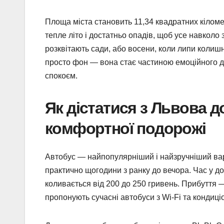
Площа міста становить 11,34 квадратних кіломет
тепле літо і достатньо опадів, щоб усе навколо
розквітають сади, або восени, коли липи колиш
просто фон — вона стає частиною емоційного дос
спокоєм.
Як дістатися з Львова д
комфортної подорожі
Автобус — найпопулярніший і найзручніший варі
практично щогодини з ранку до вечора. Час у до
коливається від 200 до 250 гривень. Прибуття —
пропонують сучасні автобуси з Wi-Fi та кондиці