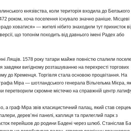
олинського князівства, коли територія входила до Белзького
472 роком, хоча поселення існувало значно раніше. Місцеві
«радо ховатися» — жителі нібито знаходили тут прихисток в
версії, що топонім походить від давнього імені Радех або
дині Лящів. 1578 року татари майже повністю спалили посел
ося завдяки вигідному розташуванню на перехресті торгових
му до Кременця. Торгівля стала основою процвітання. На
к графа Міра — шотландського генерала Вільгельма Мієра, я
дки перетворили скромне містечко на справжній центр латифу
о, а граф Міра звів класицистичний палац, який став серце
алери, дерев’яні панелі, каплиця та прилеглий парк з
маєток перейшов до родини Бадені через шлюб. Станіслав Б