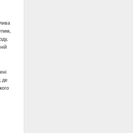
блива
улим,
оду,
ній
ені
, де
кого