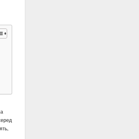
на
серед
ять,