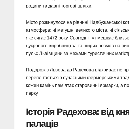
родини та давні торгові шляхи.
Місто розкинулося на рівнині Надбужанської кот
атмосфера: ні метушні великого міста, ні сільсь
яке сягає 1472 року. Сьогодні тут мешкає близь
цукрового виробництва та щирих розмов на рин
пульс Львівщини за межами туристичних магіст
Подорож з Львова до Радехова відкриває не прост
переплітається з сучасними фермерськими трад
кожен камінь пам’ятає старовинні ярмарки, а 
парку.
Історія Радехова: від кн
палаців