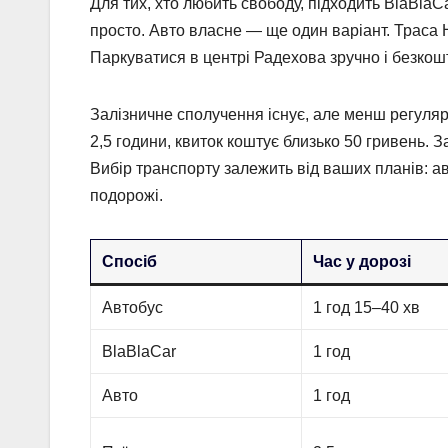
Для тих, хто любить свободу, підходить BlaBlaCa
просто. Авто власне — ще один варіант. Траса 
Паркуватися в центрі Радехова зручно і безкош
Залізничне сполучення існує, але менш регулярне
2,5 години, квиток коштує близько 50 гривень. 
Вибір транспорту залежить від ваших планів: ав
подорожі.
Спосіб
Час у дорозі
Автобус
1 год 15–40 хв
BlaBlaCar
1 год
Авто
1 год