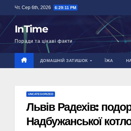
Перейти
Чт. Сер 6th, 2026
6:29:11 PM
до
вмісту
InTime
Поради та цікаві факти
ДОМАШНІЙ ЗАТИШОК
ЇЖА
Н
UNCATEGORIZED
Львів Радехів: подо
Надбужанської котл