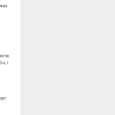
овах
ністю
-х, і
орт