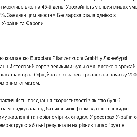
я можливе вже на 45-й день. Урожайність у сприятливих ум
9 %. Завдяки цим якостям Беллароза стала однією з
 України та Європи.
ю компанією Europlant Pflanzenzucht GmbH у Люнебурзі.
ранній столовий сорт з великими бульбами, високою врожай
сових факторів. Офіційно сорт зареєстровано на початку 2000
помірним кліматом.
актичність: поєднання скоростиглості з якістю бульб і
за успадкувала від батьківських форм здатність швидко
му живленні та нерівномірних опадах. У реєстрах України с
монструє стабільні результати на різних типах ґрунтів.