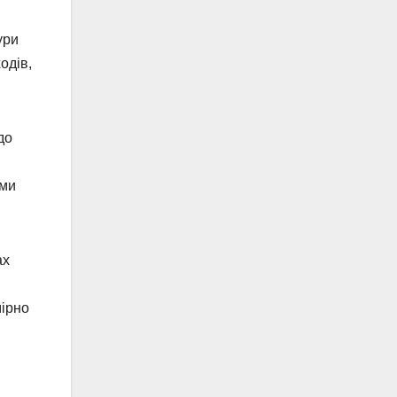
ури
одів,
до
ими
ах
мірно