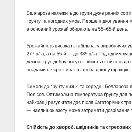
Беллароза належить до групи дуже ранніх сорті
ґрунту та погодних умов. Перше підкопування м
а основний урожай збирають на 55–65-й день.
Урожайність висока і стабільна: у виробничих 
277 ц/га, а на 55-й — до 385 ц/га. Під одним 
демонструє добру посухостійкість і стійкість до
опадами не «розсипається» на дрібну фракцію.
Вимоги до ґрунту низькі та середні. Беллароза д
Полісся. Оптимальна температура ґрунту для п
найкращі результати дає після багаторічних тр
— надлишок азоту може затримати дозрівання т
Стійкість до хвороб, шкідників та стресових