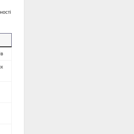
ності
ів
их