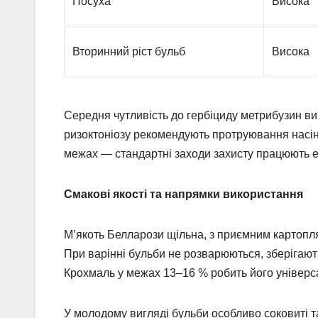
Посуха
Висока
Вторинний ріст бульб
Висока
Середня чутливість до гербіциду метрибузин в
ризоктоніозу рекомендують протруювання насін
межах — стандартні заходи захисту працюють 
Смакові якості та напрямки використання
М’якоть Белларози щільна, з приємним картоп
При варінні бульби не розварюються, зберігаю
Крохмаль у межах 13–16 % робить його універсал
У молодому вигляді бульби особливо соковиті т