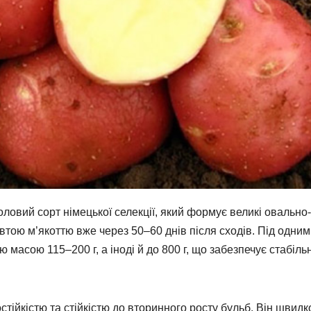
ловий сорт німецької селекції, який формує великі овально-
втою м’якоттю вже через 50–60 днів після сходів. Під одним
масою 115–200 г, а іноді й до 800 г, що забезпечує стабіль
тійкістю та стійкістю до вторинного росту бульб. Він швидк