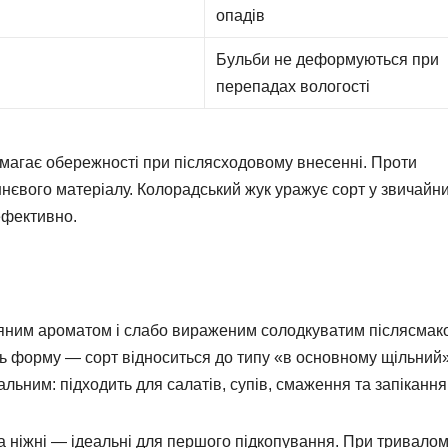
опадів
Бульби не деформуються при
перепадах вологості
имагає обережності при післясходовому внесенні. Проти
нєвого матеріалу. Колорадський жук уражує сорт у звичайн
ефективно.
ляним ароматом і слабо вираженим солодкуватим післясмак
ть форму — сорт відноситься до типу «в основному щільний»
ьним: підходить для салатів, супів, смаження та запікання
а ніжні — ідеальні для першого підкопування. При тривало