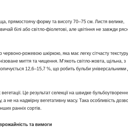
ща, прямостоячу форму та висоту 70–75 см. Листя велике,
звичай білі або світло-фіолетові, але цвітіння не завжди ря
 червоно-рожевою шкіркою, яка має легку сітчасту текстуру.
ізоване миття та чищення. М’якоть світло-жовта, щільна, з
копичується 12,6–15,7 %, що робить бульби універсальними
вегетації. Це результат селекції на швидке бульбоутворенн
, а не на надмірну вегетативну масу. Така особливість дозв
нших ранніх сортів.
 врожайність та вимоги