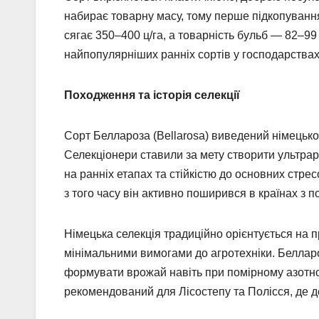
набирає товарну масу, тому перше підкопуванн
сягає 350–400 ц/га, а товарність бульб — 82–9
найпопулярніших ранніх сортів у господарствах
Походження та історія селекції
Сорт Беллароза (Bellarosa) виведений німецько
Селекціонери ставили за мету створити ультра
на ранніх етапах та стійкістю до основних стре
з того часу він активно поширився в країнах з 
Німецька селекція традиційно орієнтується на пр
мінімальними вимогами до агротехніки. Белларо
формувати врожай навіть при помірному азотно
рекомендований для Лісостепу та Полісся, де де