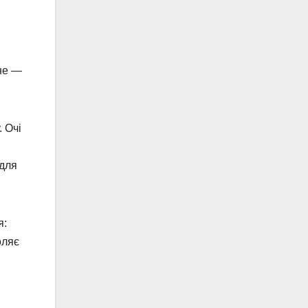
сне —
 Очі
 для
я:
оляє