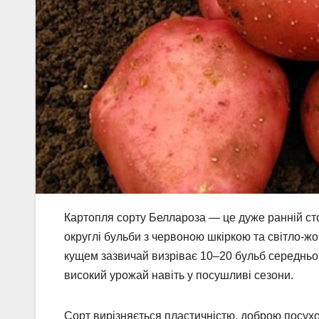
Картопля сорту Беллароза — це дуже ранній сто
округлі бульби з червоною шкіркою та світло-жо
кущем зазвичай визріває 10–20 бульб середньою 
високий урожай навіть у посушливі сезони.
Сорт вирізняється пластичністю, доброю посухос