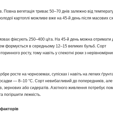
в. Повна вегетація триває 50–70 днів залежно від температ
олодої картоплі можливе вже на 45-й день після масових сх
умовах фіксують 250–400 ц/га. На 45-й день можна отримати 
кущем формується в середньому 12–15 великих бульб. Сорт
 вторинного росту, тому навіть у спекотні роки з нерівномірн
обре росте на чорноземах, супісках і навіть на легких ґрунт
осадки — 8–10 °C. Сорт невибагливий до попередників, але
ав, зернових або сидератів. Азотного живлення потребує по
а погіршити лежкість.
 факторів