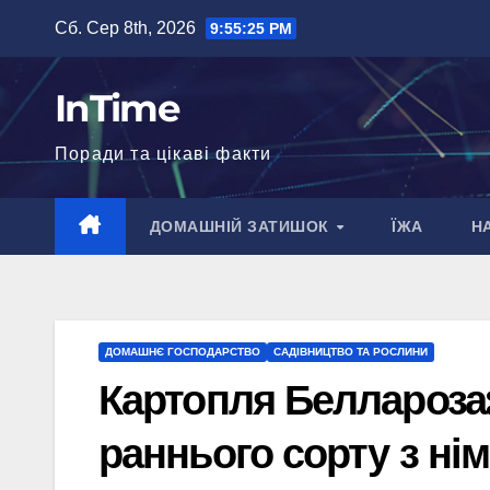
Перейти
Сб. Сер 8th, 2026
9:55:26 PM
до
вмісту
InTime
Поради та цікаві факти
ДОМАШНІЙ ЗАТИШОК
ЇЖА
Н
ДОМАШНЄ ГОСПОДАРСТВО
САДІВНИЦТВО ТА РОСЛИНИ
Картопля Беллароза:
раннього сорту з ні