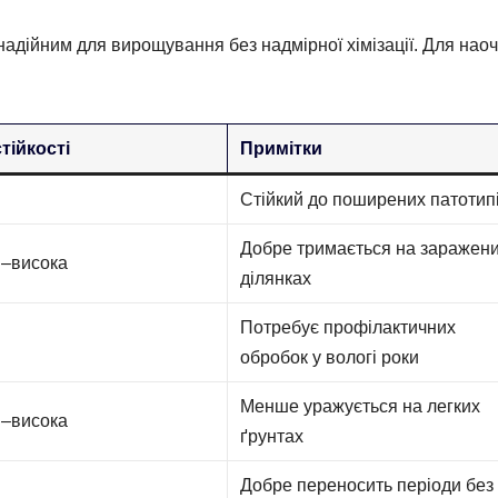
 надійним для вирощування без надмірної хімізації. Для наоч
тійкості
Примітки
Стійкий до поширених патотип
Добре тримається на заражен
–висока
ділянках
Потребує профілактичних
я
обробок у вологі роки
Менше уражується на легких
–висока
ґрунтах
Добре переносить періоди без