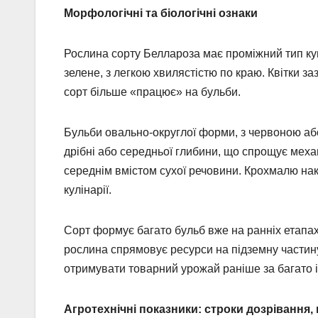
Морфологічні та біологічні ознаки
Рослина сорту Беллароза має проміжний тип ку
зелене, з легкою хвилястістю по краю. Квітки за
сорт більше «працює» на бульби.
Бульби овально-округлої форми, з червоною або
дрібні або середньої глибини, що спрощує механ
середнім вмістом сухої речовини. Крохмалю на
кулінарії.
Сорт формує багато бульб вже на ранніх етапах 
рослина спрямовує ресурси на підземну частину
отримувати товарний урожай раніше за багато і
Агротехнічні показники: строки дозрівання,